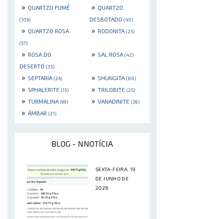
»
»
QUARTZO FUMÊ
QUARTZO
DESBOTADO
(106)
(40)
»
»
QUARTZO ROSA
RODONITA
(25)
(57)
»
»
ROSA DO
SAL ROSA
(42)
DESERTO
(35)
»
»
SEPTARIA
SHUNGITA
(26)
(80)
»
»
SPHALERITE
TRILOBITE
(15)
(25)
»
»
TURMALINA
VANADINITE
(99)
(39)
»
ÂMBAR
(21)
BLOG - NNOTÍCIA
SEXTA-FEIRA, 19
DE JUNHO DE
2026