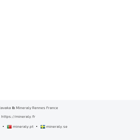
Ravaka
&
Mineraly Rennes France
https://mineraly.fr
•
•
l
mineraly.pt
mineraly.se