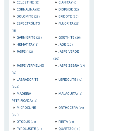
»
»
CELESTINE
CIANITA
(19)
(14)
»
»
CORNALINA
DIOPSIDE
(56)
(12)
»
»
DOLOMITE
EPIDOTE
(23)
(20)
»
»
ESPECTRÓLITO
FLUORITA
(25)
(11)
»
»
GARNIÈRITE
GOETHITE
(23)
(26)
»
»
HEMATITA
JADE
(18)
(20)
»
»
JASPE
JASPE VERDE
(172)
(20)
»
»
JASPE VERMELHO
JASPE ZEBRA
(27)
(19)
»
»
LABRADORITE
LEPIDOLITE
(10)
(202)
»
»
MADEIRA
MALAQUITA
(13)
PETRIFICADA
(12)
»
»
MICROCLINE
ORTHOCERA
(54)
(301)
»
»
OTODUS
PIRITA
(31)
(26)
»
»
PYROLUSITE
QUARTZO
(31)
(171)