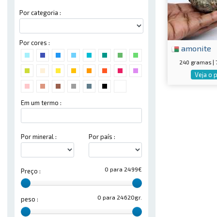
Por categoria :
Por cores :
amonite
240 gramas |
Veja o 
Em um termo :
Por mineral :
Por país :
0 para 2499€
Preço :
0 para 24620gr.
peso :