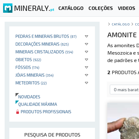
MINERALY.
CATÁLOGO
COLEÇÕES
VIDEOS
pt
CATÁLOGO
C
AMONITE F
PEDRAS E MINERAIS BRUTOS
(87)
DECORAÇÕES MINERAIS
(625)
As amonites D
MINERAIS CRISTALIZADOS
Mesozoica e s
(554)
OBJETOS
de padrões e 
(922)
FÓSSEIS
(174)
2
PRODUTOS A
JÓIAS MINERAIS
(354)
METEORITOS
(22)
NOVIDADES
QUALIDADE MÁXIMA
PRODUTOS PROFISSIONAIS
PESQUISA DE PRODUTOS