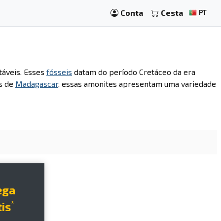
Conta
Cesta
PT
áveis. Esses
fósseis
datam do período Cretáceo da era
as de
Madagascar
, essas amonites apresentam uma variedade
ega
*
is