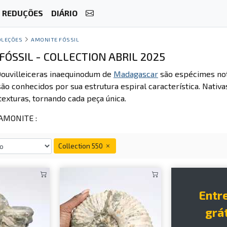
REDUÇÕES
DIÁRIO
OLEÇÕES
AMONITE FÓSSIL
ÓSSIL - COLLECTION ABRIL 2025
ouvilleiceras inaequinodum de
Madagascar
são espécimes not
ão conhecidos por sua estrutura espiral característica. Nativ
texturas, tornando cada peça única.
MONITE :
Collection 550
Entr
grát