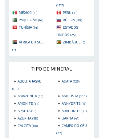
(1717)
MÉXICO
PERU
(51)
(31)
PAQUISTÃO
RÚSSIA
(67)
(80)
TUNÍSIA
ESTADOS
(14)
UNIDOS
(25)
ÁFRICA DO SUL
ZIMBÁBUE
(6)
(7)
TIPO DE MINERAL
»
»
ABELHA JASPE
AGATA
(125)
(80)
»
»
AMAZONITA
AMETISTA
(35)
(100)
»
»
AMONITE
ANHYDRITE
(64)
(15)
»
»
APATITA
ARAGONITE
(15)
(13)
»
»
AZURITA
BARITA
(58)
(41)
»
»
CALCITA
CAMPO DO CÉU
(116)
(22)