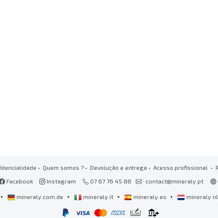
idencialidade
•
Quem somos ?
•
Devolução e entrega
•
Acesso profissional
• 
Facebook
Instagram
07 67 76 45 88
contact@mineraly.pt
•
•
•
•
mineraly.com.de
mineraly.it
mineraly.es
mineraly.n