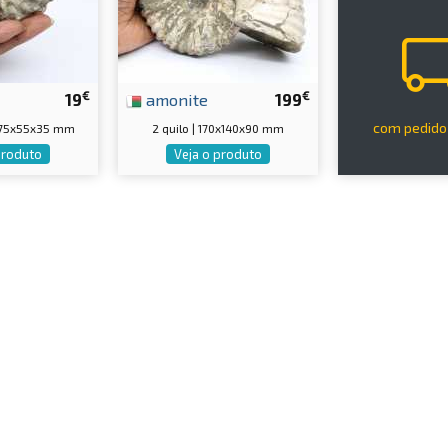
€
€
19
amonite
199
com pedido
 75x55x35 mm
2 quilo | 170x140x90 mm
produto
Veja o produto