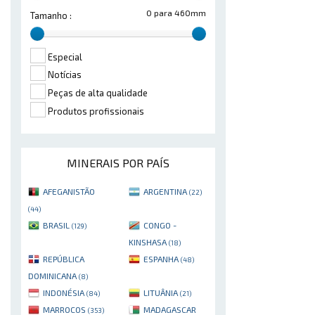
0 para 460mm
Tamanho :
Especial
Notícias
Peças de alta qualidade
Produtos profissionais
MINERAIS POR PAÍS
AFEGANISTÃO
ARGENTINA
(22)
(44)
BRASIL
CONGO -
(129)
KINSHASA
(18)
REPÚBLICA
ESPANHA
(48)
DOMINICANA
(8)
INDONÉSIA
LITUÂNIA
(84)
(21)
MARROCOS
MADAGASCAR
(353)