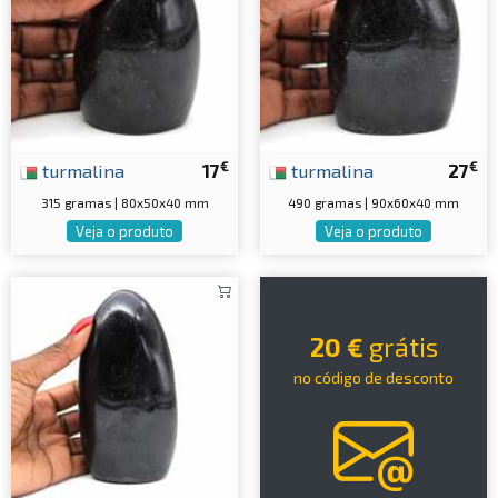
€
€
turmalina
17
turmalina
27
315 gramas | 80x50x40 mm
490 gramas | 90x60x40 mm
Veja o produto
Veja o produto
20 €
grátis
no código de desconto