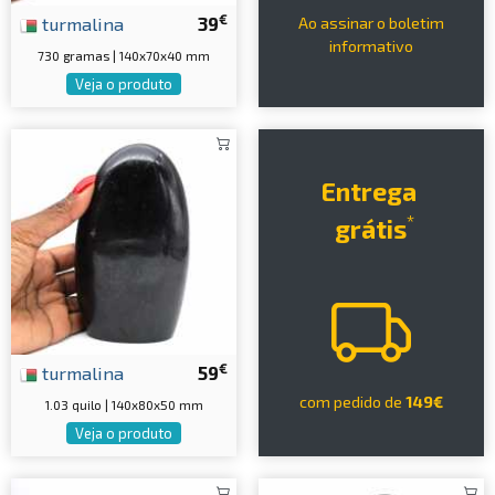
€
turmalina
39
Ao assinar o boletim
informativo
730 gramas | 140x70x40 mm
Veja o produto
Entrega
*
grátis
€
turmalina
59
com pedido de
149€
1.03 quilo | 140x80x50 mm
Veja o produto