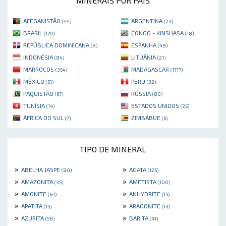
MINERAIS POR PAÍS
AFEGANISTÃO
ARGENTINA
(44)
(23)
BRASIL
CONGO - KINSHASA
(129)
(18)
REPÚBLICA DOMINICANA
ESPANHA
(8)
(48)
INDONÉSIA
LITUÂNIA
(84)
(21)
MARROCOS
MADAGASCAR
(354)
(1717)
MÉXICO
PERU
(51)
(32)
PAQUISTÃO
RÚSSIA
(67)
(80)
TUNÍSIA
ESTADOS UNIDOS
(14)
(25)
ÁFRICA DO SUL
ZIMBÁBUE
(7)
(6)
TIPO DE MINERAL
»
»
ABELHA JASPE
AGATA
(80)
(125)
»
»
AMAZONITA
AMETISTA
(35)
(100)
»
»
AMONITE
ANHYDRITE
(64)
(15)
»
»
APATITA
ARAGONITE
(15)
(13)
»
»
AZURITA
BARITA
(58)
(41)