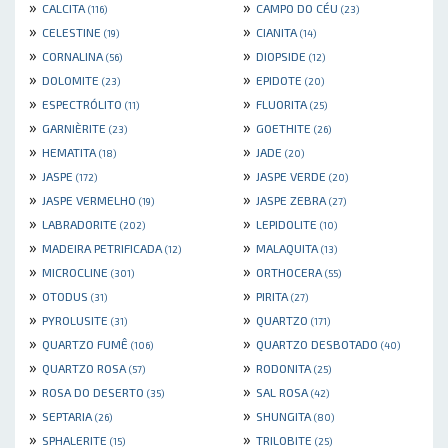
»
»
CALCITA
CAMPO DO CÉU
(116)
(23)
»
»
CELESTINE
CIANITA
(19)
(14)
»
»
CORNALINA
DIOPSIDE
(56)
(12)
»
»
DOLOMITE
EPIDOTE
(23)
(20)
»
»
ESPECTRÓLITO
FLUORITA
(11)
(25)
»
»
GARNIÈRITE
GOETHITE
(23)
(26)
»
»
HEMATITA
JADE
(18)
(20)
»
»
JASPE
JASPE VERDE
(172)
(20)
»
»
JASPE VERMELHO
JASPE ZEBRA
(19)
(27)
»
»
LABRADORITE
LEPIDOLITE
(202)
(10)
»
»
MADEIRA PETRIFICADA
MALAQUITA
(12)
(13)
»
»
MICROCLINE
ORTHOCERA
(301)
(55)
»
»
OTODUS
PIRITA
(31)
(27)
»
»
PYROLUSITE
QUARTZO
(31)
(171)
»
»
QUARTZO FUMÊ
QUARTZO DESBOTADO
(106)
(40)
»
»
QUARTZO ROSA
RODONITA
(57)
(25)
»
»
ROSA DO DESERTO
SAL ROSA
(35)
(42)
»
»
SEPTARIA
SHUNGITA
(26)
(80)
»
»
SPHALERITE
TRILOBITE
(15)
(25)