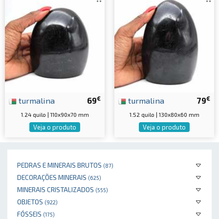
€
€
turmalina
69
turmalina
79
1.24 quilo | 110x90x70 mm
1.52 quilo | 130x80x60 mm
Veja o produto
Veja o produto
PEDRAS E MINERAIS BRUTOS
(87)
DECORAÇÕES MINERAIS
(625)
MINERAIS CRISTALIZADOS
(555)
OBJETOS
(922)
FÓSSEIS
(175)