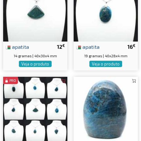
€
€
apatita
12
apatita
16
14 gramas | 40x30x4 mm
19 gramas | 40x28x4 mm
Veja o produto
Veja o produto
PRO