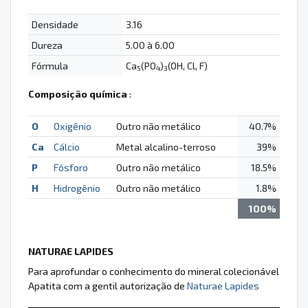
Densidade
3.16
Dureza
5.00 à 6.00
Fórmula
Ca
(PO
)
(OH, Cl, F)
5
4
3
Composição química
:
O
Oxigênio
Outro não metálico
40.7%
Ca
Cálcio
Metal alcalino-terroso
39%
P
Fósforo
Outro não metálico
18.5%
H
Hidrogênio
Outro não metálico
1.8%
100%
NATURAE LAPIDES
Para aprofundar o conhecimento do mineral colecionável
Apatita com a gentil autorização de
Naturae Lapides