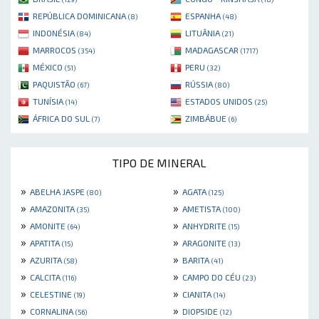
REPÚBLICA DOMINICANA
ESPANHA
(8)
(48)
INDONÉSIA
LITUÂNIA
(84)
(21)
MARROCOS
MADAGASCAR
(354)
(1717)
MÉXICO
PERU
(51)
(32)
PAQUISTÃO
RÚSSIA
(67)
(80)
TUNÍSIA
ESTADOS UNIDOS
(14)
(25)
ÁFRICA DO SUL
ZIMBÁBUE
(7)
(6)
TIPO DE MINERAL
»
»
ABELHA JASPE
AGATA
(80)
(125)
»
»
AMAZONITA
AMETISTA
(35)
(100)
»
»
AMONITE
ANHYDRITE
(64)
(15)
»
»
APATITA
ARAGONITE
(15)
(13)
»
»
AZURITA
BARITA
(58)
(41)
»
»
CALCITA
CAMPO DO CÉU
(116)
(23)
»
»
CELESTINE
CIANITA
(19)
(14)
»
»
CORNALINA
DIOPSIDE
(56)
(12)