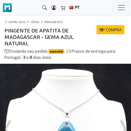
PT
CATÁLOGO
JÓIAS
PINGENTES
PINGENTE DE APATITA DE
18
COMPRA
€
MADAGASCAR - GEMA AZUL
NATURAL
Enviando seu pedido
.
Prazos de entrega para
amanhã
Portugal :
3
a
8
dias úteis