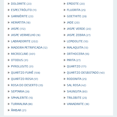
»
»
DOLOMITE
EPIDOTE
(23)
(20)
»
»
ESPECTRÓLITO
FLUORITA
(11)
(25)
»
»
GARNIÈRITE
GOETHITE
(23)
(26)
»
»
HEMATITA
JADE
(18)
(20)
»
»
JASPE
JASPE VERDE
(172)
(20)
»
»
JASPE VERMELHO
JASPE ZEBRA
(19)
(27)
»
»
LABRADORITE
LEPIDOLITE
(202)
(10)
»
»
MADEIRA PETRIFICADA
MALAQUITA
(12)
(13)
»
»
MICROCLINE
ORTHOCERA
(301)
(55)
»
»
OTODUS
PIRITA
(31)
(27)
»
»
PYROLUSITE
QUARTZO
(31)
(171)
»
»
QUARTZO FUMÊ
QUARTZO DESBOTADO
(106)
(40)
»
»
QUARTZO ROSA
RODONITA
(57)
(25)
»
»
ROSA DO DESERTO
SAL ROSA
(35)
(42)
»
»
SEPTARIA
SHUNGITA
(26)
(80)
»
»
SPHALERITE
TRILOBITE
(15)
(25)
»
»
TURMALINA
VANADINITE
(99)
(39)
»
ÂMBAR
(21)