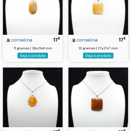
€
€
cornalina
17
cornalina
17
11 gramas | 36x21x8 mm
10 gramas | 27x27x7 mm
Veja o produto
Veja o produto
€
€