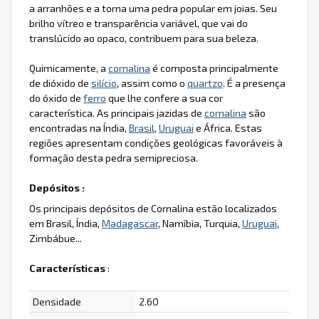
a arranhões e a torna uma pedra popular em joias. Seu
brilho vítreo e transparência variável, que vai do
translúcido ao opaco, contribuem para sua beleza.
Quimicamente, a
cornalina
é composta principalmente
de dióxido de
silício
, assim como o
quartzo
. É a presença
do óxido de
ferro
que lhe confere a sua cor
característica. As principais jazidas de
cornalina
são
encontradas na Índia,
Brasil
,
Uruguai
e África. Estas
regiões apresentam condições geológicas favoráveis à
formação desta pedra semipreciosa.
Depósitos :
Os principais depósitos de Cornalina estão localizados
em Brasil, Índia,
Madagascar
, Namíbia, Turquia,
Uruguai
,
Zimbábue...
Características
:
Densidade
2.60