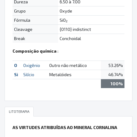
Dureza
6.50 à 7.00
Grupo
Oxyde
Fórmula
SiO
2
Cleavage
{0110} indistinct
Break
Conchoidal
Composição química
:
O
Oxigênio
Outro não metálico
53.26%
Si
Silício
Metalóides
46.74%
100%
LITOTERAPIA
AS VIRTUDES ATRIBUÍDAS AO MINERAL CORNALINA