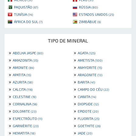
PAQUISTÃO
RÚSSIA
(67)
(80)
TUNÍSIA
ESTADOS UNIDOS
(14)
(25)
ÁFRICA DO SUL
ZIMBÁBUE
(7)
(6)
TIPO DE MINERAL
»
»
ABELHA JASPE
AGATA
(80)
(125)
»
»
AMAZONITA
AMETISTA
(35)
(100)
»
»
AMONITE
ANHYDRITE
(64)
(15)
»
»
APATITA
ARAGONITE
(15)
(13)
»
»
AZURITA
BARITA
(58)
(41)
»
»
CALCITA
CAMPO DO CÉU
(116)
(22)
»
»
CELESTINE
CIANITA
(19)
(14)
»
»
CORNALINA
DIOPSIDE
(56)
(12)
»
»
DOLOMITE
EPIDOTE
(23)
(20)
»
»
ESPECTRÓLITO
FLUORITA
(11)
(25)
»
»
GARNIÈRITE
GOETHITE
(23)
(26)
»
»
HEMATITA
JADE
(18)
(20)