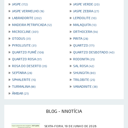
»
»
JASPE
JASPE VERDE
(172)
(20)
»
»
JASPE VERMELHO
JASPE ZEBRA
(19)
(27)
»
»
LABRADORITE
LEPIDOLITE
(202)
(10)
»
»
MADEIRA PETRIFICADA
MALAQUITA
(12)
(13)
»
»
MICROCLINE
ORTHOCERA
(301)
(54)
»
»
OTODUS
PIRITA
(31)
(26)
»
»
PYROLUSITE
QUARTZO
(31)
(171)
»
»
QUARTZO FUMÊ
QUARTZO DESBOTADO
(106)
(40)
»
»
QUARTZO ROSA
RODONITA
(57)
(25)
»
»
ROSA DO DESERTO
SAL ROSA
(35)
(42)
»
»
SEPTARIA
SHUNGITA
(26)
(80)
»
»
SPHALERITE
TRILOBITE
(15)
(25)
»
»
TURMALINA
VANADINITE
(99)
(39)
»
ÂMBAR
(21)
BLOG - NNOTÍCIA
SEXTA-FEIRA, 19 DE JUNHO DE 2026