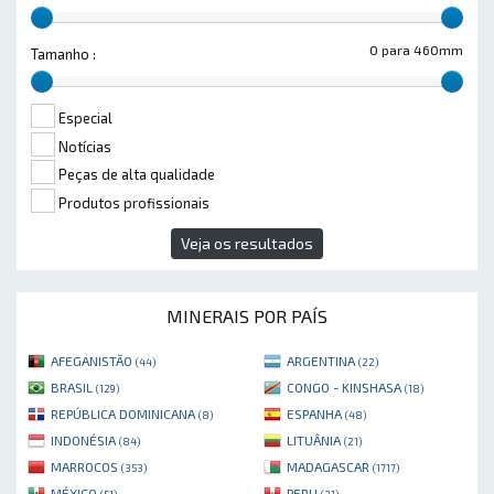
0 para 460mm
Tamanho :
Especial
Notícias
Peças de alta qualidade
Produtos profissionais
Veja os resultados
MINERAIS POR PAÍS
AFEGANISTÃO
ARGENTINA
(44)
(22)
BRASIL
CONGO - KINSHASA
(129)
(18)
REPÚBLICA DOMINICANA
ESPANHA
(8)
(48)
INDONÉSIA
LITUÂNIA
(84)
(21)
MARROCOS
MADAGASCAR
(353)
(1717)
MÉXICO
PERU
(51)
(31)