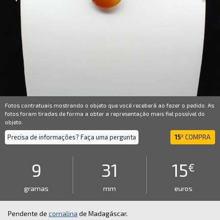
Fotos contratuais mostrando o objeto que você receberá ao fazer o pedido. As
fotos foram tiradas de forma a obter a representação mais fiel possível do
objeto.
Precisa de informações? Faça uma pergunta
15
COMPRA
€
9
31
15
€
gramas
mm
euros
Pendente de
cornalina
de Madagáscar.