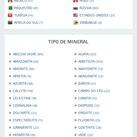
MÉXICO
PERU
(51)
(31)
PAQUISTÃO
RÚSSIA
(67)
(80)
TUNÍSIA
ESTADOS UNIDOS
(14)
(25)
ÁFRICA DO SUL
ZIMBÁBUE
(7)
(6)
TIPO DE MINERAL
»
»
ABELHA JASPE
AGATA
(80)
(125)
»
»
AMAZONITA
AMETISTA
(35)
(100)
»
»
AMONITE
ANHYDRITE
(64)
(15)
»
»
APATITA
ARAGONITE
(15)
(13)
»
»
AZURITA
BARITA
(58)
(41)
»
»
CALCITA
CAMPO DO CÉU
(116)
(22)
»
»
CELESTINE
CIANITA
(19)
(14)
»
»
CORNALINA
DIOPSIDE
(56)
(12)
»
»
DOLOMITE
EPIDOTE
(23)
(20)
»
»
ESPECTRÓLITO
FLUORITA
(11)
(25)
»
»
GARNIÈRITE
GOETHITE
(23)
(26)
»
»
HEMATITA
JADE
(18)
(20)