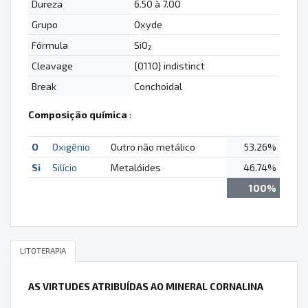
Dureza
6.50 à 7.00
Grupo
Oxyde
Fórmula
SiO
2
Cleavage
{0110} indistinct
Break
Conchoidal
Composição química
:
O
Oxigênio
Outro não metálico
53.26%
Si
Silício
Metalóides
46.74%
100%
LITOTERAPIA
AS VIRTUDES ATRIBUÍDAS AO MINERAL CORNALINA