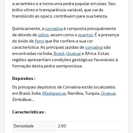
a arranhões e a torna uma pedra popular em joias. Seu
brilho vítreo e transparência variável, que vai do
translúcido ao opaco, contribuem para sua beleza.
Quimicamente, a
cornalina
é composta principalmente
de dióxido de
silício
, assim como o
quartzo
. É a presença
do óxido de
ferro
que lhe confere a sua cor
característica. As principais jazidas de
cornalina
são
encontradas na Índia,
Brasil
,
Uruguai
e África. Estas
regiões apresentam condições geológicas favoráveis à
formação desta pedra semipreciosa.
Depósitos :
Os principais depósitos de Cornalina estão localizados
em Brasil, Índia,
Madagascar
, Namíbia, Turquia,
Uruguai
,
Zimbábue...
Características
:
Densidade
2.60