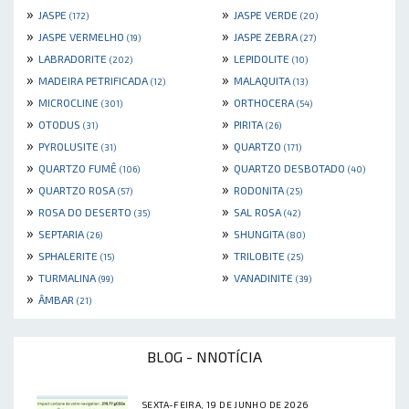
»
»
JASPE
JASPE VERDE
(172)
(20)
»
»
JASPE VERMELHO
JASPE ZEBRA
(19)
(27)
»
»
LABRADORITE
LEPIDOLITE
(202)
(10)
»
»
MADEIRA PETRIFICADA
MALAQUITA
(12)
(13)
»
»
MICROCLINE
ORTHOCERA
(301)
(54)
»
»
OTODUS
PIRITA
(31)
(26)
»
»
PYROLUSITE
QUARTZO
(31)
(171)
»
»
QUARTZO FUMÊ
QUARTZO DESBOTADO
(106)
(40)
»
»
QUARTZO ROSA
RODONITA
(57)
(25)
»
»
ROSA DO DESERTO
SAL ROSA
(35)
(42)
»
»
SEPTARIA
SHUNGITA
(26)
(80)
»
»
SPHALERITE
TRILOBITE
(15)
(25)
»
»
TURMALINA
VANADINITE
(99)
(39)
»
ÂMBAR
(21)
BLOG - NNOTÍCIA
SEXTA-FEIRA, 19 DE JUNHO DE 2026