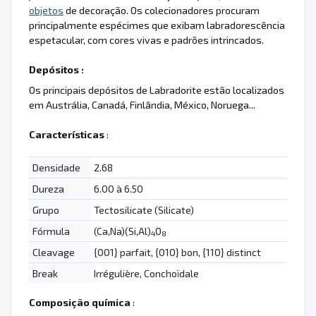
objetos
de decoração. Os colecionadores procuram
principalmente espécimes que exibam labradorescência
espetacular, com cores vivas e padrões intrincados.
Depósitos :
Os principais depósitos de Labradorite estão localizados
em Austrália, Canadá, Finlândia, México, Noruega...
Características
:
Densidade
2.68
Dureza
6.00 à 6.50
Grupo
Tectosilicate (Silicate)
Fórmula
(Ca,Na)(Si,Al)
O
4
8
Cleavage
{001} parfait, {010} bon, {110} distinct
Break
Irrégulière, Conchoïdale
Composição química
: