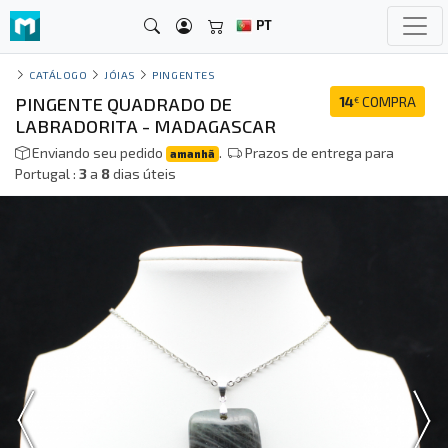
PT
CATÁLOGO
JÓIAS
PINGENTES
PINGENTE QUADRADO DE
14
COMPRA
€
LABRADORITA - MADAGASCAR
Enviando seu pedido
.
Prazos de entrega para
amanhã
Portugal :
3
a
8
dias úteis