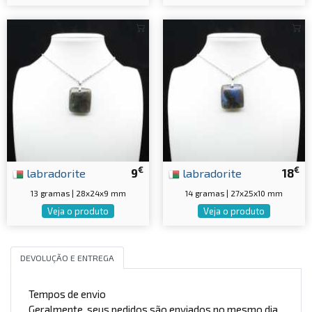
€
€
labradorite
9
labradorite
18
13 gramas | 28x24x9 mm
14 gramas | 27x25x10 mm
Veja o produto
Veja o produto
DEVOLUÇÃO E ENTREGA
Tempos de envio
Geralmente, seus pedidos são enviados no mesmo dia