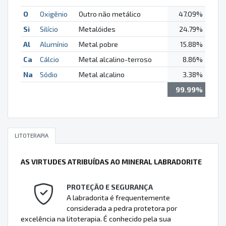
O
Oxigênio
Outro não metálico
47.09%
Si
Silício
Metalóides
24.79%
Al
Alumínio
Metal pobre
15.88%
Ca
Cálcio
Metal alcalino-terroso
8.86%
Na
Sódio
Metal alcalino
3.38%
99.99%
LITOTERAPIA
AS VIRTUDES ATRIBUÍDAS AO MINERAL LABRADORITE
PROTEÇÃO E SEGURANÇA
A labradorita é frequentemente
considerada a pedra protetora por
excelência na litoterapia. É conhecido pela sua