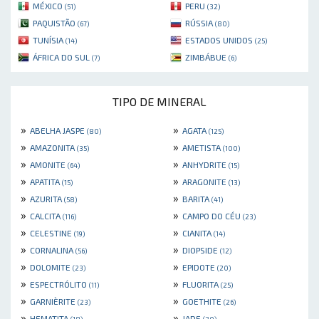
MÉXICO
PERU
(51)
(32)
PAQUISTÃO
RÚSSIA
(67)
(80)
TUNÍSIA
ESTADOS UNIDOS
(14)
(25)
ÁFRICA DO SUL
ZIMBÁBUE
(7)
(6)
TIPO DE MINERAL
»
»
ABELHA JASPE
AGATA
(80)
(125)
»
»
AMAZONITA
AMETISTA
(35)
(100)
»
»
AMONITE
ANHYDRITE
(64)
(15)
»
»
APATITA
ARAGONITE
(15)
(13)
»
»
AZURITA
BARITA
(58)
(41)
»
»
CALCITA
CAMPO DO CÉU
(116)
(23)
»
»
CELESTINE
CIANITA
(19)
(14)
»
»
CORNALINA
DIOPSIDE
(56)
(12)
»
»
DOLOMITE
EPIDOTE
(23)
(20)
»
»
ESPECTRÓLITO
FLUORITA
(11)
(25)
»
»
GARNIÈRITE
GOETHITE
(23)
(26)
»
»
HEMATITA
JADE
(18)
(20)