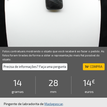
Fotos contratuais mostrando o objeto que você receberá ao fazer o pedido. As
fotos foram tiradas de forma a obter a representação mais fiel possível do
objeto.
Precisa de informações? Faça uma pergunta
14
COMPRA
€
14
28
14
€
gramas
mm
euros
Pingente de labradorita de
Madagascar
.