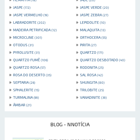
»
»
JASPE
JASPE VERDE
(172)
(20)
»
»
JASPE VERMELHO
JASPE ZEBRA
(19)
(27)
»
»
LABRADORITE
LEPIDOLITE
(202)
(10)
»
»
MADEIRA PETRIFICADA
MALAQUITA
(12)
(13)
»
»
MICROCLINE
ORTHOCERA
(301)
(55)
»
»
OTODUS
PIRITA
(31)
(27)
»
»
PYROLUSITE
QUARTZO
(31)
(171)
»
»
QUARTZO FUMÊ
QUARTZO DESBOTADO
(106)
(40)
»
»
QUARTZO ROSA
RODONITA
(57)
(25)
»
»
ROSA DO DESERTO
SAL ROSA
(35)
(42)
»
»
SEPTARIA
SHUNGITA
(26)
(80)
»
»
SPHALERITE
TRILOBITE
(15)
(25)
»
»
TURMALINA
VANADINITE
(99)
(39)
»
ÂMBAR
(21)
BLOG - NNOTÍCIA