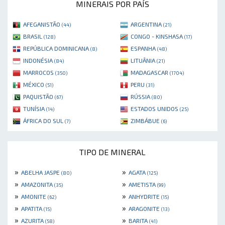
MINERAIS POR PAÍS
AFEGANISTÃO
ARGENTINA
(44)
(21)
BRASIL
CONGO - KINSHASA
(128)
(17)
REPÚBLICA DOMINICANA
ESPANHA
(8)
(48)
INDONÉSIA
LITUÂNIA
(84)
(21)
MARROCOS
MADAGASCAR
(350)
(1704)
MÉXICO
PERU
(51)
(31)
PAQUISTÃO
RÚSSIA
(67)
(80)
TUNÍSIA
ESTADOS UNIDOS
(14)
(25)
ÁFRICA DO SUL
ZIMBÁBUE
(7)
(6)
TIPO DE MINERAL
»
»
ABELHA JASPE
AGATA
(80)
(125)
»
»
AMAZONITA
AMETISTA
(35)
(99)
»
»
AMONITE
ANHYDRITE
(62)
(15)
»
»
APATITA
ARAGONITE
(15)
(13)
»
»
AZURITA
BARITA
(58)
(41)