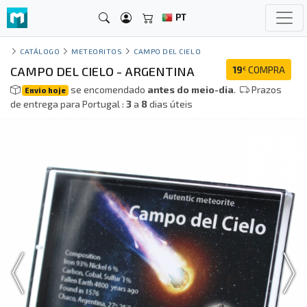
PT
CATÁLOGO
METEORITOS
CAMPO DEL CIELO
CAMPO DEL CIELO - ARGENTINA
19
COMPRA
€
se encomendado
antes do meio-dia
.
Prazos
Envio hoje
de entrega para Portugal :
3
a
8
dias úteis