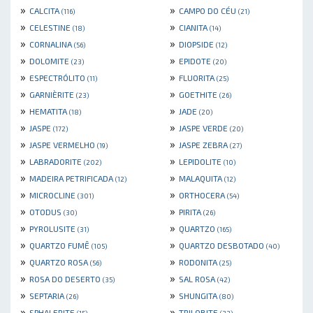
»
»
CALCITA
CAMPO DO CÉU
(116)
(21)
»
»
CELESTINE
CIANITA
(18)
(14)
»
»
CORNALINA
DIOPSIDE
(56)
(12)
»
»
DOLOMITE
EPIDOTE
(23)
(20)
»
»
ESPECTRÓLITO
FLUORITA
(11)
(25)
»
»
GARNIÈRITE
GOETHITE
(23)
(26)
»
»
HEMATITA
JADE
(18)
(20)
»
»
JASPE
JASPE VERDE
(172)
(20)
»
»
JASPE VERMELHO
JASPE ZEBRA
(19)
(27)
»
»
LABRADORITE
LEPIDOLITE
(202)
(10)
»
»
MADEIRA PETRIFICADA
MALAQUITA
(12)
(12)
»
»
MICROCLINE
ORTHOCERA
(301)
(54)
»
»
OTODUS
PIRITA
(30)
(26)
»
»
PYROLUSITE
QUARTZO
(31)
(165)
»
»
QUARTZO FUMÊ
QUARTZO DESBOTADO
(105)
(40)
»
»
QUARTZO ROSA
RODONITA
(56)
(25)
»
»
ROSA DO DESERTO
SAL ROSA
(35)
(42)
»
»
SEPTARIA
SHUNGITA
(26)
(80)
»
»
SPHALERITE
TRILOBITE