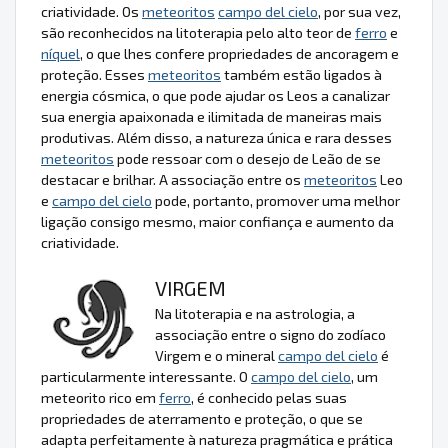
criatividade. Os
meteoritos
campo del cielo
, por sua vez,
são reconhecidos na litoterapia pelo alto teor de
ferro
e
níquel
, o que lhes confere propriedades de ancoragem e
proteção. Esses
meteoritos
também estão ligados à
energia cósmica, o que pode ajudar os Leos a canalizar
sua energia apaixonada e ilimitada de maneiras mais
produtivas. Além disso, a natureza única e rara desses
meteoritos
pode ressoar com o desejo de Leão de se
destacar e brilhar. A associação entre os
meteoritos
Leo
e
campo del cielo
pode, portanto, promover uma melhor
ligação consigo mesmo, maior confiança e aumento da
criatividade.
VIRGEM
Na litoterapia e na astrologia, a
associação entre o signo do zodíaco
Virgem e o mineral
campo del cielo
é
particularmente interessante. O
campo del cielo
, um
meteorito rico em
ferro
, é conhecido pelas suas
propriedades de aterramento e proteção, o que se
adapta perfeitamente à natureza pragmática e prática