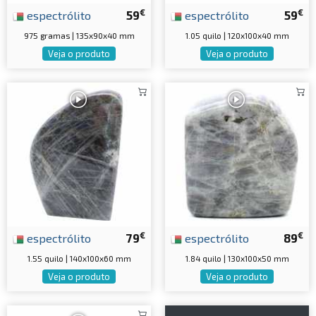
€
€
espectrólito
59
espectrólito
59
975 gramas | 135x90x40 mm
1.05 quilo | 120x100x40 mm
Veja o produto
Veja o produto
€
€
espectrólito
79
espectrólito
89
1.55 quilo | 140x100x60 mm
1.84 quilo | 130x100x50 mm
Veja o produto
Veja o produto