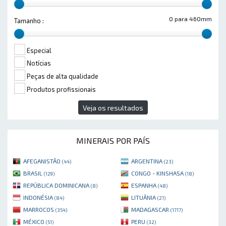
0 para 460mm
Tamanho :
Especial
Notícias
Peças de alta qualidade
Produtos profissionais
Veja os resultados
MINERAIS POR PAÍS
AFEGANISTÃO
ARGENTINA
(44)
(23)
BRASIL
CONGO - KINSHASA
(129)
(18)
REPÚBLICA DOMINICANA
ESPANHA
(8)
(48)
INDONÉSIA
LITUÂNIA
(84)
(21)
MARROCOS
MADAGASCAR
(354)
(1717)
MÉXICO
PERU
(51)
(32)