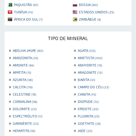
PAQUISTÃO
RÚSSIA
(67)
(80)
TUNÍSIA
ESTADOS UNIDOS
(14)
(25)
ÁFRICA DO SUL
ZIMBÁBUE
(7)
(6)
TIPO DE MINERAL
»
»
ABELHA JASPE
AGATA
(80)
(125)
»
»
AMAZONITA
AMETISTA
(35)
(100)
»
»
AMONITE
ANHYDRITE
(64)
(15)
»
»
APATITA
ARAGONITE
(15)
(13)
»
»
AZURITA
BARITA
(58)
(41)
»
»
CALCITA
CAMPO DO CÉU
(116)
(23)
»
»
CELESTINE
CIANITA
(19)
(14)
»
»
CORNALINA
DIOPSIDE
(56)
(12)
»
»
DOLOMITE
EPIDOTE
(23)
(20)
»
»
ESPECTRÓLITO
FLUORITA
(11)
(25)
»
»
GARNIÈRITE
GOETHITE
(23)
(26)
»
»
HEMATITA
JADE
(18)
(20)