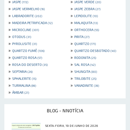
»
»
JASPE
JASPE VERDE
(172)
(20)
»
»
JASPE VERMELHO
JASPE ZEBRA
(19)
(27)
»
»
LABRADORITE
LEPIDOLITE
(202)
(10)
»
»
MADEIRA PETRIFICADA
MALAQUITA
(12)
(13)
»
»
MICROCLINE
ORTHOCERA
(301)
(55)
»
»
OTODUS
PIRITA
(31)
(27)
»
»
PYROLUSITE
QUARTZO
(31)
(171)
»
»
QUARTZO FUMÊ
QUARTZO DESBOTADO
(106)
(40)
»
»
QUARTZO ROSA
RODONITA
(57)
(25)
»
»
ROSA DO DESERTO
SAL ROSA
(35)
(42)
»
»
SEPTARIA
SHUNGITA
(26)
(80)
»
»
SPHALERITE
TRILOBITE
(15)
(25)
»
»
TURMALINA
VANADINITE
(99)
(39)
»
ÂMBAR
(21)
BLOG - NNOTÍCIA
SEXTA-FEIRA, 19 DE JUNHO DE 2026