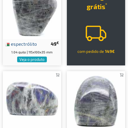
*
grátis
€
espectrólito
49
com pedido de
149€
1.04 quilo | 115x100x35 mm
Veja o produto