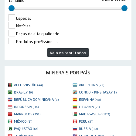
Tamanho :
Especial
Notícias
Peças de alta qualidade
Produtos profissionais
Veja os resultados
MINERAIS POR PAÍS
AFEGANISTÃO
ARGENTINA
(44)
(22)
BRASIL
CONGO - KINSHASA
(129)
(18)
REPÚBLICA DOMINICANA
ESPANHA
(8)
(48)
INDONÉSIA
LITUÂNIA
(84)
(21)
MARROCOS
MADAGASCAR
(353)
(1717)
MÉXICO
PERU
(51)
(31)
PAQUISTÃO
RÚSSIA
(67)
(80)
TUNÍSIA
ESTADOS UNIDOS