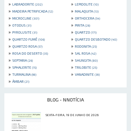
»
»
LABRADORITE
LEPIDOLITE
(202)
(10)
»
»
MADEIRA PETRIFICADA
MALAQUITA
(12)
(13)
»
»
MICROCLINE
ORTHOCERA
(301)
(54)
»
»
OTODUS
PIRITA
(31)
(26)
»
»
PYROLUSITE
QUARTZO
(31)
(171)
»
»
QUARTZO FUMÊ
QUARTZO DESBOTADO
(106)
(40)
»
»
QUARTZO ROSA
RODONITA
(57)
(25)
»
»
ROSA DO DESERTO
SAL ROSA
(35)
(42)
»
»
SEPTARIA
SHUNGITA
(26)
(80)
»
»
SPHALERITE
TRILOBITE
(15)
(25)
»
»
TURMALINA
VANADINITE
(99)
(39)
»
ÂMBAR
(21)
BLOG - NNOTÍCIA
SEXTA-FEIRA, 19 DE JUNHO DE 2026