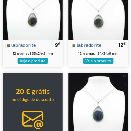
€
€
labradorite
9
labradorite
12
12 gramas | 35x24x8 mm
12 gramas | 34x24x9 mm
Veja o produto
Veja o produto
20 €
grátis
no código de desconto