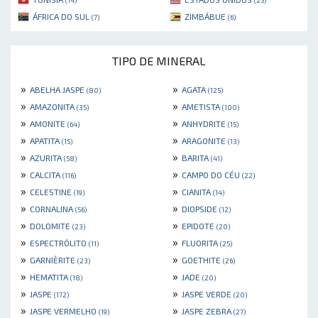
(14)
(25)
ÁFRICA DO SUL
ZIMBÁBUE
(7)
(6)
TIPO DE MINERAL
»
»
ABELHA JASPE
AGATA
(80)
(125)
»
»
AMAZONITA
AMETISTA
(35)
(100)
»
»
AMONITE
ANHYDRITE
(64)
(15)
»
»
APATITA
ARAGONITE
(15)
(13)
»
»
AZURITA
BARITA
(58)
(41)
»
»
CALCITA
CAMPO DO CÉU
(116)
(22)
»
»
CELESTINE
CIANITA
(19)
(14)
»
»
CORNALINA
DIOPSIDE
(56)
(12)
»
»
DOLOMITE
EPIDOTE
(23)
(20)
»
»
ESPECTRÓLITO
FLUORITA
(11)
(25)
»
»
GARNIÈRITE
GOETHITE
(23)
(26)
»
»
HEMATITA
JADE
(18)
(20)
»
»
JASPE
JASPE VERDE
(172)
(20)
»
»
JASPE VERMELHO
JASPE ZEBRA
(19)
(27)