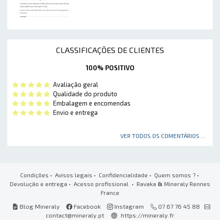
CLASSIFICAÇÕES DE CLIENTES
100% POSITIVO
Avaliação geral
Qualidade do produto
Embalagem e encomendas
Envio e entrega
VER TODOS OS COMENTÁRIOS ...
Condições
•
Avisos legais
•
Confidencialidade
•
Quem somos ?
•
Devolução e entrega
•
Acesso profissional
• Ravaka
&
Mineraly Rennes
France
Blog Mineraly
Facebook
Instagram
07 67 76 45 88
contact@mineraly.pt
https://mineraly.fr