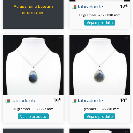
€
labradorite
12
Ao assinar o boletim
informativo
13 gramas | 40x27x10 mm
Veja o produto
€
€
labradorite
14
labradorite
14
10 gramas | 30x22x7 mm
11 gramas | 33x27x8 mm
Veja o produto
Veja o produto