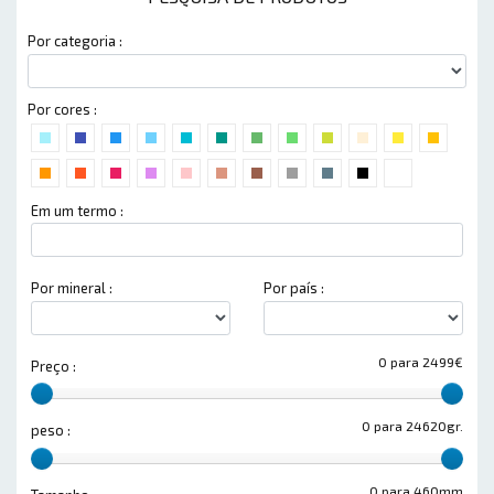
Por categoria :
Por cores :
Em um termo :
Por mineral :
Por país :
0 para 2499€
Preço :
0 para 24620gr.
peso :
0 para 460mm