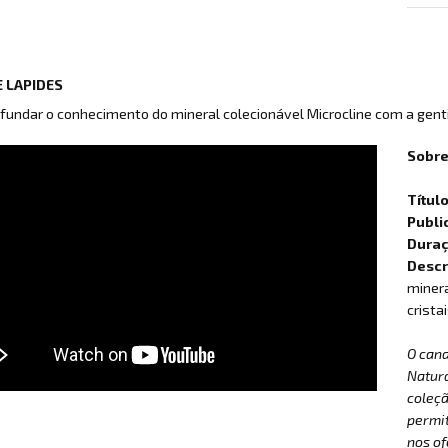
 LAPIDES
fundar o conhecimento do mineral colecionável Microcline com a gent
Sobre
Títul
Publi
Dura
Descr
minera
crista
O can
Natur
coleçã
permit
nos of