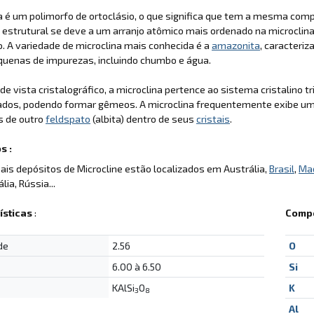
a é um polimorfo de ortoclásio, o que significa que tem a mesma comp
 estrutural se deve a um arranjo atômico mais ordenado na microclin
o. A variedade de microclina mais conhecida é a
amazonita
, caracteri
quenas de impurezas, incluindo chumbo e água.
de vista cristalográfico, a microclina pertence ao sistema cristalino tr
dos, podendo formar gêmeos. A microclina frequentemente exibe uma 
s de outro
feldspato
(albita) dentro de seus
cristais
.
s :
pais depósitos de Microcline estão localizados em Austrália,
Brasil
,
Ma
ália, Rússia...
ísticas
:
Compo
de
2.56
O
6.00 à 6.50
Si
KAlSi
O
K
3
8
Al