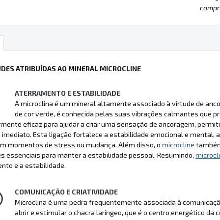
compre
UDES ATRIBUÍDAS AO MINERAL MICROCLINE
ATERRAMENTO E ESTABILIDADE
A microclina é um mineral altamente associado à virtude de anco
de cor verde, é conhecida pelas suas vibrações calmantes que 
rmente eficaz para ajudar a criar uma sensação de ancoragem, permitin
imediato. Esta ligação fortalece a estabilidade emocional e mental, a
 momentos de stress ou mudança. Além disso, o
microcline
também 
s essenciais para manter a estabilidade pessoal. Resumindo,
microcl
to e a estabilidade.
COMUNICAÇÃO E CRIATIVIDADE
Microclina é uma pedra frequentemente associada à comunicação e
abrir e estimular o chacra laríngeo, que é o centro energético da