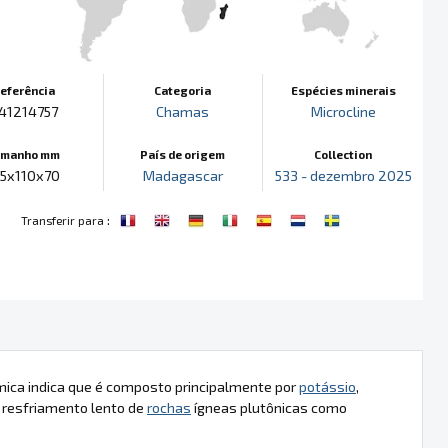
eferência
Categoria
Espécies minerais
41214757
Chamas
Microcline
amanho mm
País de origem
Collection
35x110x70
Madagascar
533 - dezembro 2025
:
Transferir para
mica indica que é composto principalmente por
potássio
,
 resfriamento lento de
rochas
ígneas plutônicas como