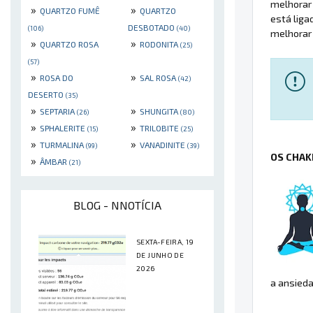
melhorar 
»
»
QUARTZO FUMÊ
QUARTZO
está liga
DESBOTADO
(106)
(40)
melhorar 
»
»
QUARTZO ROSA
RODONITA
(25)
(57)
»
»
ROSA DO
SAL ROSA
(42)
DESERTO
(35)
»
»
SEPTARIA
SHUNGITA
(26)
(80)
»
»
SPHALERITE
TRILOBITE
(15)
(25)
»
»
TURMALINA
VANADINITE
(99)
(39)
OS CHAK
»
ÂMBAR
(21)
BLOG - NNOTÍCIA
SEXTA-FEIRA, 19
DE JUNHO DE
2026
a ansieda