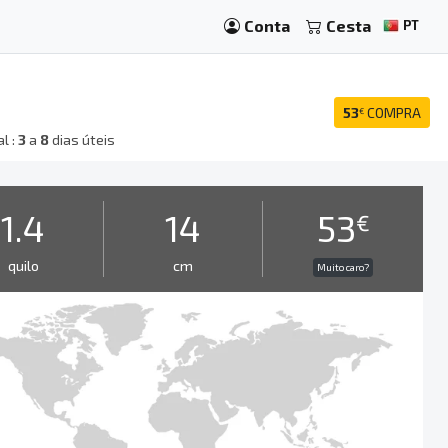
Conta
Cesta
PT
53
COMPRA
€
l :
3
a
8
dias úteis
1.4
14
53
€
quilo
cm
Muito caro?