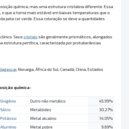
osição química, mas uma estrutura cristalina diferente. Essa
a, o que a torna mais estável em baixas temperaturas que o
zada pela cor verde. Essa coloração se deve a quantidades
iclínico. Seus
cristais
são geralmente prismáticos, alongados
estrutura pertítica, caracterizada por protuberâncias
dagascar
, Noruega, África do Sul, Canadá, China, Estados
sição química
:
Oxigênio
Outro não metálico
45.99%
Silício
Metalóides
30.27%
Potássio
Metal alcalino
14.05%
Alumínio
Metal pobre
9.69%