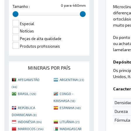
0 para 460mm
Microclin
Tamanho :
diferença
ortoclási
Especial
muito pe
Notícias
Do ponto 
Peças de alta qualidade
ou achata
Produtos profissionais
lamelare
Depósito
MINERAIS POR PAÍS
Os princi
Unidos, It
AFEGANISTÃO
ARGENTINA
(23)
(44)
Caracter
BRASIL
CONGO -
(129)
KINSHASA
(18)
Densida
REPÚBLICA
ESPANHA
(48)
Dureza
DOMINICANA
(8)
Fórmula
INDONÉSIA
LITUÂNIA
(84)
(21)
MARROCOS
MADAGASCAR
(354)