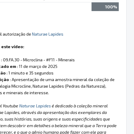
100%
il autorização de
Naturae Lapides
 este vídeo:
o
: 09.FA.30 - Microclina - #F11 - Minerais
cado em
: 11 de março de 2025
ção
: 1 minuto e 35 segundos
ição
: Apresentação de uma amostra mineral da coleção de
logia Microcline, Naturae Lapides (Pedras da Natureza),
is e minerais de interesse.
al Youtube
Naturae Lapides
é dedicado à coleção mineral
ae Lapides, através da apresentação dos exemplares da
o, suas histórias, suas origens e suas especificidades que
em descobrir em detalhes a beleza mineral que a Terra pode
erecer, e o que o gênio humano pode fazer com ele para