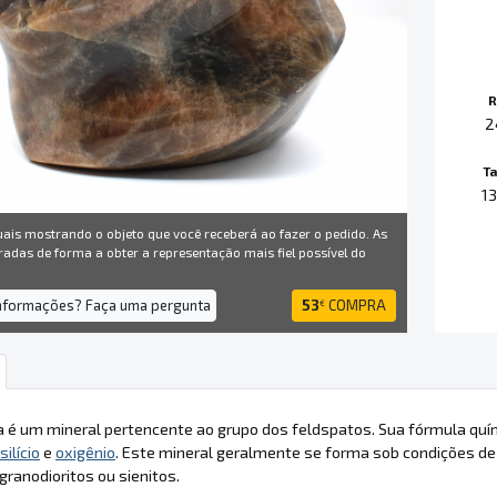
R
2
T
1
uais mostrando o objeto que você receberá ao fazer o pedido. As
radas de forma a obter a representação mais fiel possível do
informações? Faça uma pergunta
53
COMPRA
€
a é um mineral pertencente ao grupo dos feldspatos. Sua fórmula quí
silício
e
oxigênio
. Este mineral geralmente se forma sob condições de
 granodioritos ou sienitos.