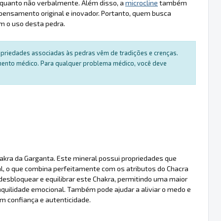
l quanto não verbalmente. Além disso, a
microcline
também
o pensamento original e inovador. Portanto, quem busca
m o uso desta pedra.
ropriedades associadas às pedras vêm de tradições e crenças.
amento médico. Para qualquer problema médico, você deve
hakra da Garganta. Este mineral possui propriedades que
l, o que combina perfeitamente com os atributos do Chacra
desbloquear e equilibrar este Chakra, permitindo uma maior
uilidade emocional. Também pode ajudar a aliviar o medo e
m confiança e autenticidade.