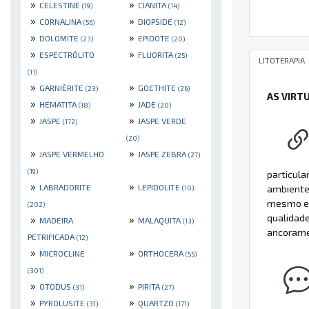
»
»
CELESTINE
CIANITA
(19)
(14)
»
»
CORNALINA
DIOPSIDE
(56)
(12)
»
»
DOLOMITE
EPIDOTE
(23)
(20)
»
»
ESPECTRÓLITO
FLUORITA
(25)
LITOTERAPIA
(11)
»
»
GARNIÈRITE
GOETHITE
(23)
(26)
AS VIRT
»
»
HEMATITA
JADE
(18)
(20)
»
»
JASPE
JASPE VERDE
(172)
(20)
»
»
JASPE VERMELHO
JASPE ZEBRA
(27)
(19)
particula
»
»
LABRADORITE
LEPIDOLITE
ambiente 
(10)
mesmo em
(202)
qualidade
»
»
MADEIRA
MALAQUITA
(13)
ancoramen
PETRIFICADA
(12)
»
»
MICROCLINE
ORTHOCERA
(55)
(301)
»
»
OTODUS
PIRITA
(31)
(27)
»
»
PYROLUSITE
QUARTZO
(31)
(171)