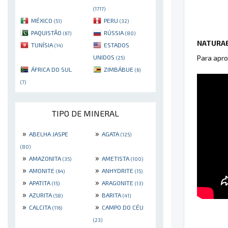
(1717)
MÉXICO
PERU
(51)
(32)
PAQUISTÃO
RÚSSIA
(67)
(80)
NATURAE
TUNÍSIA
ESTADOS
(14)
Para apro
UNIDOS
(25)
ÁFRICA DO SUL
ZIMBÁBUE
(6)
(7)
TIPO DE MINERAL
»
»
ABELHA JASPE
AGATA
(125)
(80)
»
»
AMAZONITA
AMETISTA
(35)
(100)
»
»
AMONITE
ANHYDRITE
(64)
(15)
»
»
APATITA
ARAGONITE
(15)
(13)
»
»
AZURITA
BARITA
(58)
(41)
»
»
CALCITA
CAMPO DO CÉU
(116)
(23)