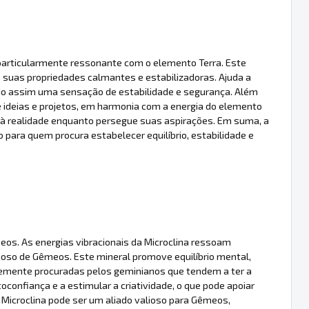
 particularmente ressonante com o elemento Terra. Este
s suas propriedades calmantes e estabilizadoras. Ajuda a
endo assim uma sensação de estabilidade e segurança. Além
de ideias e projetos, em harmonia com a energia do elemento
o à realidade enquanto persegue suas aspirações. Em suma, a
 para quem procura estabelecer equilíbrio, estabilidade e
eos. As energias vibracionais da Microclina ressoam
ioso de Gêmeos. Este mineral promove equilíbrio mental,
emente procuradas pelos geminianos que tendem a ter a
toconfiança e a estimular a criatividade, o que pode apoiar
Microclina pode ser um aliado valioso para Gêmeos,