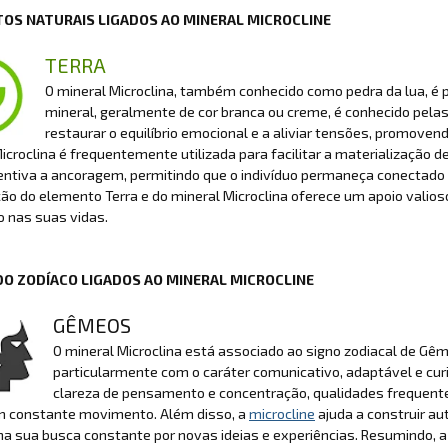
OS NATURAIS LIGADOS AO MINERAL MICROCLINE
TERRA
O mineral Microclina, também conhecido como pedra da lua, é
mineral, geralmente de cor branca ou creme, é conhecido pela
restaurar o equilíbrio emocional e a aliviar tensões, promov
Microclina é frequentemente utilizada para facilitar a materialização 
centiva a ancoragem, permitindo que o indivíduo permaneça conectad
o do elemento Terra e do mineral Microclina oferece um apoio valioso
o nas suas vidas.
DO ZODÍACO LIGADOS AO MINERAL MICROCLINE
GÊMEOS
O mineral Microclina está associado ao signo zodiacal de Gêm
particularmente com o caráter comunicativo, adaptável e cur
clareza de pensamento e concentração, qualidades frequent
 constante movimento. Além disso, a
microcline
ajuda a construir au
 sua busca constante por novas ideias e experiências. Resumindo, a 