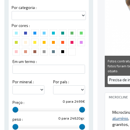
Por categoria :
Por cores :
Fotos contrat
Em um termo :
fotos foram ti
objeto.
Precisa de 
Por mineral :
Por país :
MICROCLINE
0 para 2499€
Preço :
Microclin
alumínio
,
0 para 24620gr.
peso :
granitos,