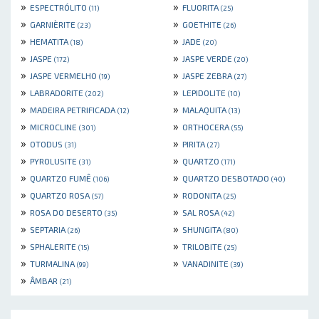
»
»
ESPECTRÓLITO
FLUORITA
(11)
(25)
»
»
GARNIÈRITE
GOETHITE
(23)
(26)
»
»
HEMATITA
JADE
(18)
(20)
»
»
JASPE
JASPE VERDE
(172)
(20)
»
»
JASPE VERMELHO
JASPE ZEBRA
(19)
(27)
»
»
LABRADORITE
LEPIDOLITE
(202)
(10)
»
»
MADEIRA PETRIFICADA
MALAQUITA
(12)
(13)
»
»
MICROCLINE
ORTHOCERA
(301)
(55)
»
»
OTODUS
PIRITA
(31)
(27)
»
»
PYROLUSITE
QUARTZO
(31)
(171)
»
»
QUARTZO FUMÊ
QUARTZO DESBOTADO
(106)
(40)
»
»
QUARTZO ROSA
RODONITA
(57)
(25)
»
»
ROSA DO DESERTO
SAL ROSA
(35)
(42)
»
»
SEPTARIA
SHUNGITA
(26)
(80)
»
»
SPHALERITE
TRILOBITE
(15)
(25)
»
»
TURMALINA
VANADINITE
(99)
(39)
»
ÂMBAR
(21)