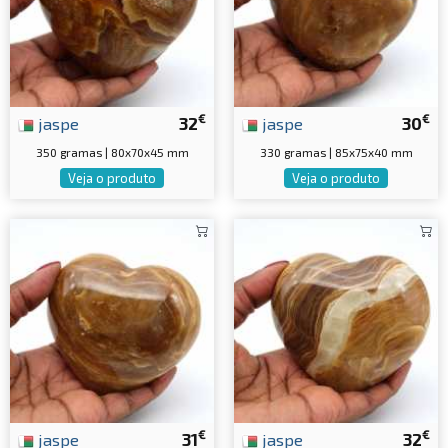
€
€
jaspe
32
jaspe
30
350 gramas | 80x70x45 mm
330 gramas | 85x75x40 mm
Veja o produto
Veja o produto
€
€
jaspe
31
jaspe
32