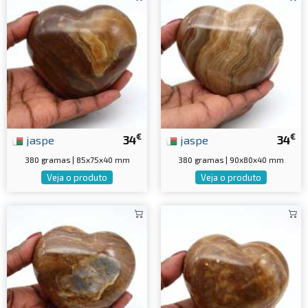
€
€
jaspe
34
jaspe
34
380 gramas | 85x75x40 mm
380 gramas | 90x80x40 mm
Veja o produto
Veja o produto