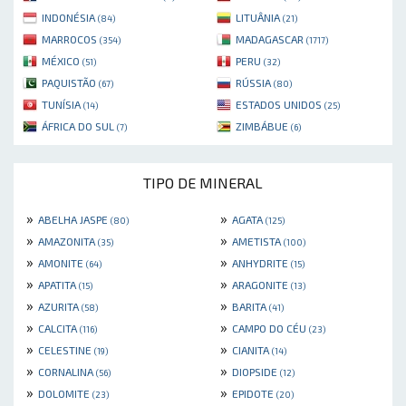
INDONÉSIA
LITUÂNIA
(84)
(21)
MARROCOS
MADAGASCAR
(354)
(1717)
MÉXICO
PERU
(51)
(32)
PAQUISTÃO
RÚSSIA
(67)
(80)
TUNÍSIA
ESTADOS UNIDOS
(14)
(25)
ÁFRICA DO SUL
ZIMBÁBUE
(7)
(6)
TIPO DE MINERAL
»
»
ABELHA JASPE
AGATA
(80)
(125)
»
»
AMAZONITA
AMETISTA
(35)
(100)
»
»
AMONITE
ANHYDRITE
(64)
(15)
»
»
APATITA
ARAGONITE
(15)
(13)
»
»
AZURITA
BARITA
(58)
(41)
»
»
CALCITA
CAMPO DO CÉU
(116)
(23)
»
»
CELESTINE
CIANITA
(19)
(14)
»
»
CORNALINA
DIOPSIDE
(56)
(12)
»
»
DOLOMITE
EPIDOTE
(23)
(20)