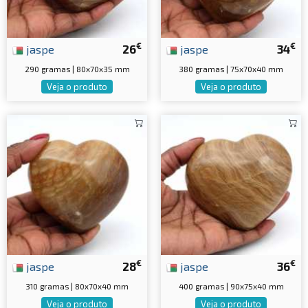
€
€
jaspe
26
jaspe
34
290 gramas | 80x70x35 mm
380 gramas | 75x70x40 mm
Veja o produto
Veja o produto
€
€
jaspe
28
jaspe
36
310 gramas | 80x70x40 mm
400 gramas | 90x75x40 mm
Veja o produto
Veja o produto