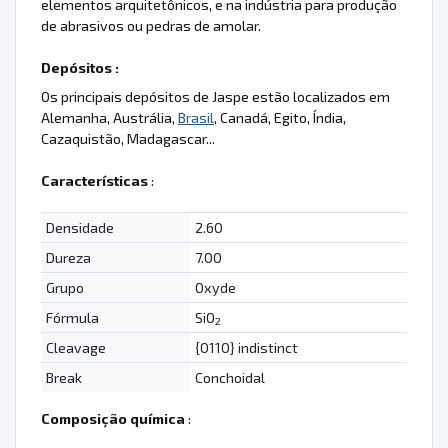
elementos arquitetônicos, e na indústria para produção
de abrasivos ou pedras de amolar.
Depósitos :
Os principais depósitos de Jaspe estão localizados em
Alemanha, Austrália,
Brasil
, Canadá, Egito, Índia,
Cazaquistão, Madagascar...
Características
:
Densidade
2.60
Dureza
7.00
Grupo
Oxyde
Fórmula
SiO
2
Cleavage
{0110} indistinct
Break
Conchoidal
Composição química
: