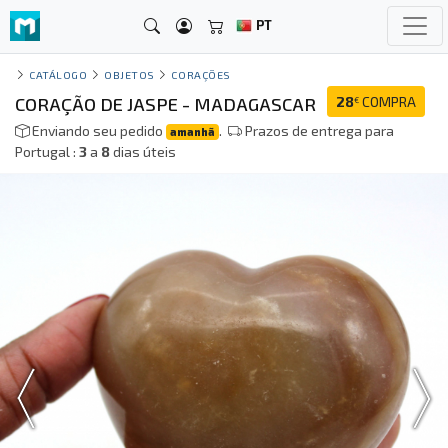
PT
CATÁLOGO
OBJETOS
CORAÇÕES
CORAÇÃO DE JASPE - MADAGASCAR
28
COMPRA
€
Enviando seu pedido
.
Prazos de entrega para
amanhã
Portugal :
3
a
8
dias úteis