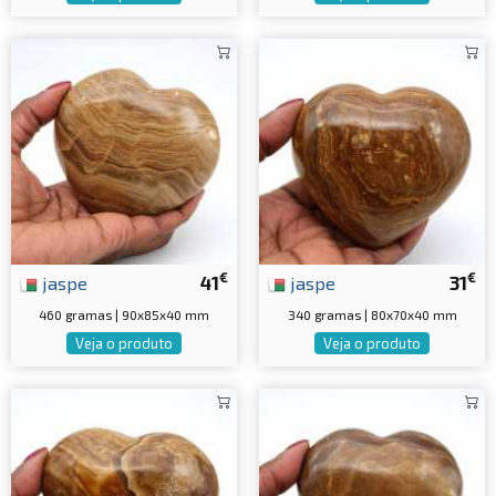
€
€
jaspe
41
jaspe
31
460 gramas | 90x85x40 mm
340 gramas | 80x70x40 mm
Veja o produto
Veja o produto