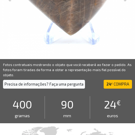
Fotos contratuais mostrando o objeto que você receberá ao fazer o pedido. As
fotos foram tiradas de forma a obter a representação mais fiel possível do
objeto.
Precisa de informações? Faça uma pergunta
24
COMPRA
€
400
90
24
€
gramas
mm
euros