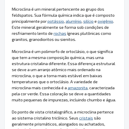
Microclina é um mineral pertencente ao grupo dos
feldspatos. Sua fórmula química indica que é composto
principalmente por
potássio
,
alumínio
,
silício
e
oxigênio
.
Este mineral geralmente se forma sob condições de
resfriamento lento de
rochas
ígneas plutônicas como
granitos, granodioritos ou sienitos.
Microclina é um polimorfo de ortoclásio, o que significa
que tem a mesma composição química, mas uma
estrutura cristalina diferente. Essa diferença estrutural
se deve a um arranjo atômico mais ordenado na
microclina, o que a torna mais estável em baixas
temperaturas que o ortoclásio. A variedade de
microclina mais conhecida é a
amazonita
, caracterizada
pela cor verde. Essa coloração se deve a quantidades
muito pequenas de impurezas, incluindo chumbo e água.
Do ponto de vista cristalográfico, a microclina pertence
ao sistema cristalino triclínico. Seus
cristais
são
geralmente prismáticos, alongados ou achatados,