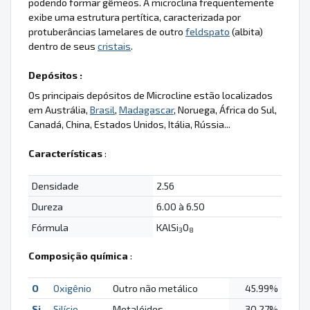
podendo formar gêmeos. A microclina frequentemente
exibe uma estrutura pertítica, caracterizada por
protuberâncias lamelares de outro
feldspato
(albita)
dentro de seus
cristais
.
Depósitos :
Os principais depósitos de Microcline estão localizados
em Austrália,
Brasil
,
Madagascar
, Noruega, África do Sul,
Canadá, China, Estados Unidos, Itália, Rússia...
Características
:
Densidade
2.56
Dureza
6.00 à 6.50
Fórmula
KAlSi
O
3
8
Composição química
:
O
Oxigênio
Outro não metálico
45.99%
Si
Silício
Metalóides
30.27%