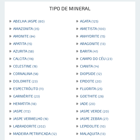
TIPO DE MINERAL
»
»
ABELHA JASPE
AGATA
(80)
(125)
»
»
AMAZONITA
AMETISTA
(35)
(100)
»
»
AMONITE
ANHYDRITE
(64)
(15)
»
»
APATITA
ARAGONITE
(15)
(13)
»
»
AZURITA
BARITA
(58)
(41)
»
»
CALCITA
CAMPO DO CÉU
(116)
(23)
»
»
CELESTINE
CIANITA
(19)
(14)
»
»
CORNALINA
DIOPSIDE
(56)
(12)
»
»
DOLOMITE
EPIDOTE
(23)
(20)
»
»
ESPECTRÓLITO
FLUORITA
(11)
(25)
»
»
GARNIÈRITE
GOETHITE
(23)
(26)
»
»
HEMATITA
JADE
(18)
(20)
»
»
JASPE
JASPE VERDE
(172)
(20)
»
»
JASPE VERMELHO
JASPE ZEBRA
(19)
(27)
»
»
LABRADORITE
LEPIDOLITE
(202)
(10)
»
»
MADEIRA PETRIFICADA
MALAQUITA
(12)
(13)