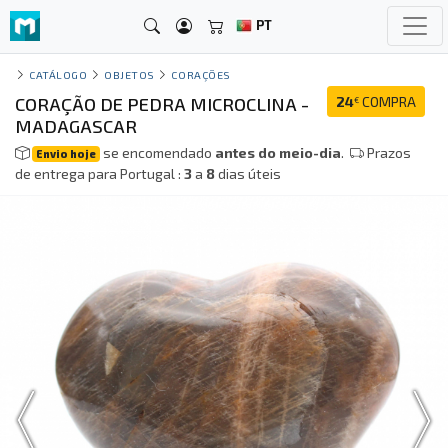
PT
CATÁLOGO
OBJETOS
CORAÇÕES
CORAÇÃO DE PEDRA MICROCLINA -
24
COMPRA
€
MADAGASCAR
se encomendado
antes do meio-dia
.
Prazos
Envio hoje
de entrega para Portugal :
3
a
8
dias úteis