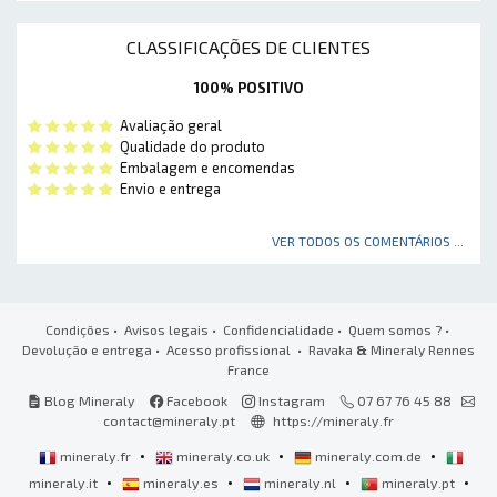
CLASSIFICAÇÕES DE CLIENTES
100% POSITIVO
Avaliação geral
Qualidade do produto
Embalagem e encomendas
Envio e entrega
VER TODOS OS COMENTÁRIOS ...
Condições
•
Avisos legais
•
Confidencialidade
•
Quem somos ?
•
Devolução e entrega
•
Acesso profissional
• Ravaka
&
Mineraly Rennes
France
Blog Mineraly
Facebook
Instagram
07 67 76 45 88
contact@mineraly.pt
https://mineraly.fr
•
•
•
mineraly.fr
mineraly.co.uk
mineraly.com.de
•
•
•
•
mineraly.it
mineraly.es
mineraly.nl
mineraly.pt