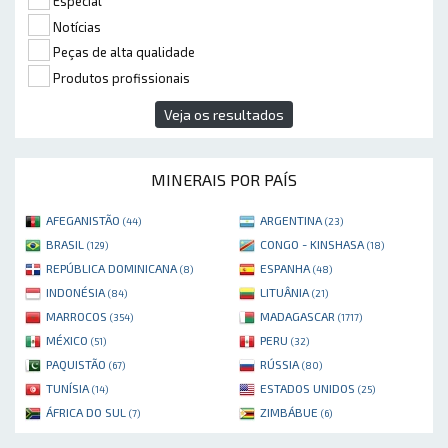
Especial
Notícias
Peças de alta qualidade
Produtos profissionais
Veja os resultados
MINERAIS POR PAÍS
AFEGANISTÃO
ARGENTINA
(44)
(23)
BRASIL
CONGO - KINSHASA
(129)
(18)
REPÚBLICA DOMINICANA
ESPANHA
(8)
(48)
INDONÉSIA
LITUÂNIA
(84)
(21)
MARROCOS
MADAGASCAR
(354)
(1717)
MÉXICO
PERU
(51)
(32)
PAQUISTÃO
RÚSSIA
(67)
(80)
TUNÍSIA
ESTADOS UNIDOS
(14)
(25)
ÁFRICA DO SUL
ZIMBÁBUE
(7)
(6)