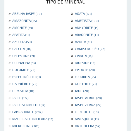
TIPO DE MINERAL
»
»
ABELHA JASPE
AGATA
(80)
(125)
»
»
AMAZONITA
AMETISTA
(35)
(100)
»
»
AMONITE
ANHYDRITE
(64)
(15)
»
»
APATITA
ARAGONITE
(15)
(13)
»
»
AZURITA
BARITA
(58)
(41)
»
»
CALCITA
CAMPO DO CÉU
(116)
(22)
»
»
CELESTINE
CIANITA
(19)
(14)
»
»
CORNALINA
DIOPSIDE
(56)
(12)
»
»
DOLOMITE
EPIDOTE
(23)
(20)
»
»
ESPECTRÓLITO
FLUORITA
(11)
(25)
»
»
GARNIÈRITE
GOETHITE
(23)
(26)
»
»
HEMATITA
JADE
(18)
(20)
»
»
JASPE
JASPE VERDE
(172)
(20)
»
»
JASPE VERMELHO
JASPE ZEBRA
(19)
(27)
»
»
LABRADORITE
LEPIDOLITE
(202)
(10)
»
»
MADEIRA PETRIFICADA
MALAQUITA
(12)
(13)
»
»
MICROCLINE
ORTHOCERA
(301)
(54)