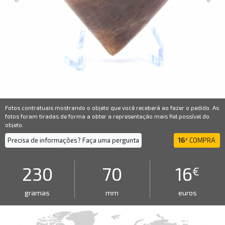
Fotos contratuais mostrando o objeto que você receberá ao fazer o pedido. As
fotos foram tiradas de forma a obter a representação mais fiel possível do
objeto.
Precisa de informações? Faça uma pergunta
16
COMPRA
€
230
70
16
€
gramas
mm
euros