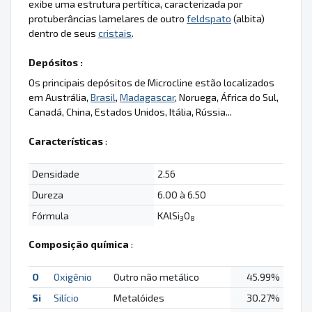
exibe uma estrutura pertítica, caracterizada por
protuberâncias lamelares de outro
feldspato
(albita)
dentro de seus
cristais
.
Depósitos :
Os principais depósitos de Microcline estão localizados
em Austrália,
Brasil
,
Madagascar
, Noruega, África do Sul,
Canadá, China, Estados Unidos, Itália, Rússia...
Características
:
Densidade
2.56
Dureza
6.00 à 6.50
Fórmula
KAlSi
O
3
8
Composição química
:
O
Oxigênio
Outro não metálico
45.99%
Si
Silício
Metalóides
30.27%