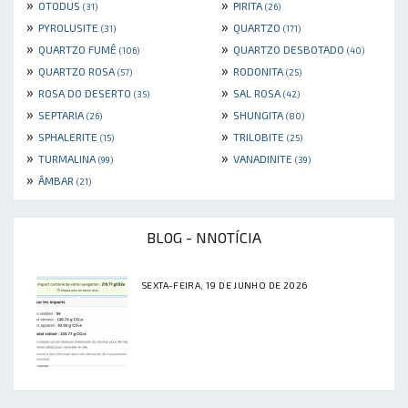
»
»
OTODUS
PIRITA
(31)
(26)
»
»
PYROLUSITE
QUARTZO
(31)
(171)
»
»
QUARTZO FUMÊ
QUARTZO DESBOTADO
(106)
(40)
»
»
QUARTZO ROSA
RODONITA
(57)
(25)
»
»
ROSA DO DESERTO
SAL ROSA
(35)
(42)
»
»
SEPTARIA
SHUNGITA
(26)
(80)
»
»
SPHALERITE
TRILOBITE
(15)
(25)
»
»
TURMALINA
VANADINITE
(99)
(39)
»
ÂMBAR
(21)
BLOG - NNOTÍCIA
SEXTA-FEIRA, 19 DE JUNHO DE 2026