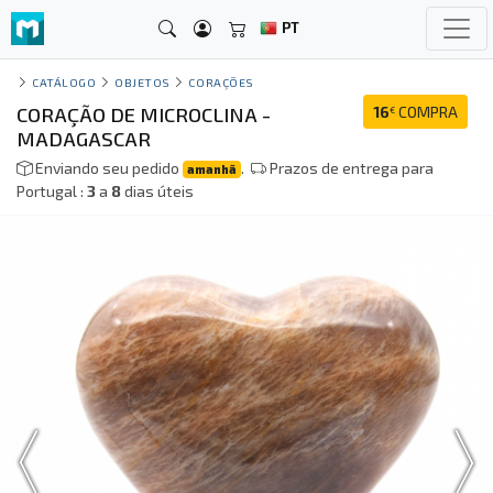
PT
CATÁLOGO
OBJETOS
CORAÇÕES
CORAÇÃO DE MICROCLINA -
16
COMPRA
€
MADAGASCAR
Enviando seu pedido
.
Prazos de entrega para
amanhã
Portugal :
3
a
8
dias úteis