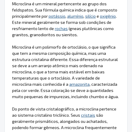
Microclina é um mineral pertencente ao grupo dos
feldspatos. Sua fórmula química indica que é composto
principalmente por
potássio
,
alumínio
,
silício
e
oxigênio
.
Este mineral geralmente se forma sob condições de
resfriamento lento de
rochas
ígneas plutônicas como
granitos, granodioritos ou sienitos.
Microclina é um polimorfo de ortoclásio, o que significa
que tem a mesma composição química, mas uma
estrutura cristalina diferente. Essa diferença estrutural
se deve a um arranjo atômico mais ordenado na
microclina, o que a torna mais estável em baixas
temperaturas que o ortoclásio. A variedade de
microclina mais conhecida é a
amazonita
, caracterizada
pela cor verde. Essa coloração se deve a quantidades
muito pequenas de impurezas, incluindo chumbo e água.
Do ponto de vista cristalográfico, a microclina pertence
ao sistema cristalino triclínico. Seus
cristais
são
geralmente prismáticos, alongados ou achatados,
podendo formar gêmeos. A microclina frequentemente