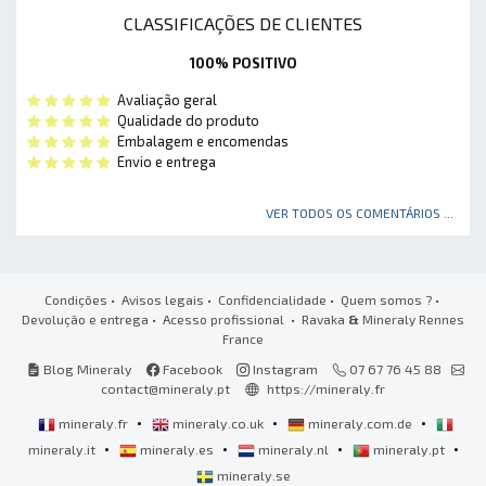
CLASSIFICAÇÕES DE CLIENTES
100% POSITIVO
Avaliação geral
Qualidade do produto
Embalagem e encomendas
Envio e entrega
VER TODOS OS COMENTÁRIOS ...
Condições
•
Avisos legais
•
Confidencialidade
•
Quem somos ?
•
Devolução e entrega
•
Acesso profissional
• Ravaka
&
Mineraly Rennes
France
Blog Mineraly
Facebook
Instagram
07 67 76 45 88
contact@mineraly.pt
https://mineraly.fr
•
•
•
mineraly.fr
mineraly.co.uk
mineraly.com.de
•
•
•
•
mineraly.it
mineraly.es
mineraly.nl
mineraly.pt
mineraly.se