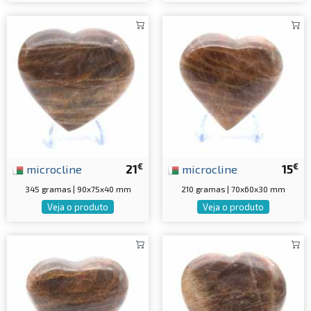
€
€
microcline
21
microcline
15
345 gramas | 90x75x40 mm
210 gramas | 70x60x30 mm
Veja o produto
Veja o produto