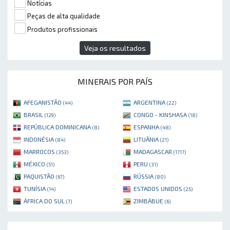
Notícias
Peças de alta qualidade
Produtos profissionais
Veja os resultados
MINERAIS POR PAÍS
AFEGANISTÃO
ARGENTINA
(44)
(22)
BRASIL
CONGO - KINSHASA
(129)
(18)
REPÚBLICA DOMINICANA
ESPANHA
(8)
(48)
INDONÉSIA
LITUÂNIA
(84)
(21)
MARROCOS
MADAGASCAR
(353)
(1717)
MÉXICO
PERU
(51)
(31)
PAQUISTÃO
RÚSSIA
(67)
(80)
TUNÍSIA
ESTADOS UNIDOS
(14)
(25)
ÁFRICA DO SUL
ZIMBÁBUE
(7)
(6)