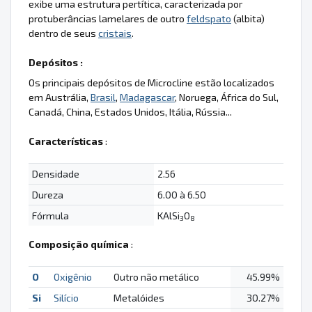
exibe uma estrutura pertítica, caracterizada por
protuberâncias lamelares de outro
feldspato
(albita)
dentro de seus
cristais
.
Depósitos :
Os principais depósitos de Microcline estão localizados
em Austrália,
Brasil
,
Madagascar
, Noruega, África do Sul,
Canadá, China, Estados Unidos, Itália, Rússia...
Características
:
Densidade
2.56
Dureza
6.00 à 6.50
Fórmula
KAlSi
O
3
8
Composição química
:
O
Oxigênio
Outro não metálico
45.99%
Si
Silício
Metalóides
30.27%