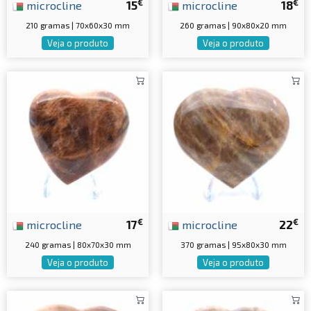
€
€
microcline
15
microcline
18
210 gramas | 70x60x30 mm
260 gramas | 90x80x20 mm
Veja o produto
Veja o produto
€
€
microcline
17
microcline
22
240 gramas | 80x70x30 mm
370 gramas | 95x80x30 mm
Veja o produto
Veja o produto