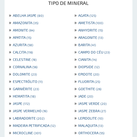
TIPO DE MINERAL
»
»
ABELHA JASPE
AGATA
(80)
(125)
»
»
AMAZONITA
AMETISTA
(35)
(100)
»
»
AMONITE
ANHYDRITE
(64)
(15)
»
»
APATITA
ARAGONITE
(15)
(13)
»
»
AZURITA
BARITA
(58)
(41)
»
»
CALCITA
CAMPO DO CÉU
(116)
(23)
»
»
CELESTINE
CIANITA
(19)
(14)
»
»
CORNALINA
DIOPSIDE
(56)
(12)
»
»
DOLOMITE
EPIDOTE
(23)
(20)
»
»
ESPECTRÓLITO
FLUORITA
(11)
(25)
»
»
GARNIÈRITE
GOETHITE
(23)
(26)
»
»
HEMATITA
JADE
(18)
(20)
»
»
JASPE
JASPE VERDE
(172)
(20)
»
»
JASPE VERMELHO
JASPE ZEBRA
(19)
(27)
»
»
LABRADORITE
LEPIDOLITE
(202)
(10)
»
»
MADEIRA PETRIFICADA
MALAQUITA
(12)
(13)
»
»
MICROCLINE
ORTHOCERA
(301)
(55)