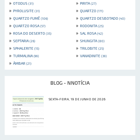
»
»
OTODUS
PIRITA
(31)
(27)
»
»
PYROLUSITE
QUARTZO
(31)
(171)
»
»
QUARTZO FUMÊ
QUARTZO DESBOTADO
(106)
(40)
»
»
QUARTZO ROSA
RODONITA
(57)
(25)
»
»
ROSA DO DESERTO
SAL ROSA
(35)
(42)
»
»
SEPTARIA
SHUNGITA
(26)
(80)
»
»
SPHALERITE
TRILOBITE
(15)
(25)
»
»
TURMALINA
VANADINITE
(99)
(39)
»
ÂMBAR
(21)
BLOG - NNOTÍCIA
SEXTA-FEIRA, 19 DE JUNHO DE 2026