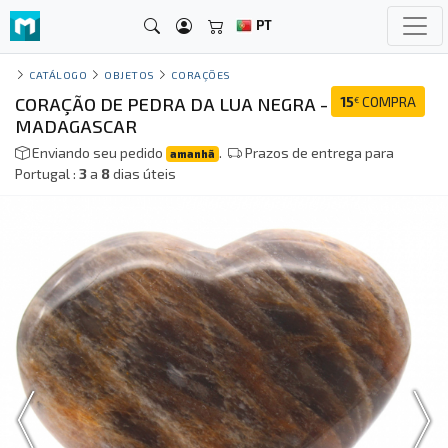
PT
CATÁLOGO
OBJETOS
CORAÇÕES
CORAÇÃO DE PEDRA DA LUA NEGRA -
15
COMPRA
€
MADAGASCAR
Enviando seu pedido
.
Prazos de entrega para
amanhã
Portugal :
3
a
8
dias úteis