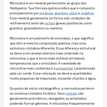
Microclina é um mineral pertencente ao grupo dos
feldspatos. Sua fórmula química indica que é composto
principalmente por
potássio
,
alumínio
,
silício
e
oxigênio
.
Este mineral geralmente se forma sob condições de
resfriamento lento de
rochas
ígneas plutônicas como
granitos, granodioritos ou sienitos.
Microclina é um polimorfo de ortoclásio, o que significa
que tem a mesma composição química, mas uma
estrutura cristalina diferente. Essa diferença estrutural
se deve a um arranjo atômico mais ordenado na
microclina, o que a torna mais estável em baixas
temperaturas que o ortoclásio. A variedade de
microclina mais conhecida é a
amazonita
, caracterizada
pela cor verde. Essa coloração se deve a quantidades
muito pequenas de impurezas, incluindo chumbo e água.
Do ponto de vista cristalográfico, a microclina pertence
ao sistema cristalino triclínico. Seus
cristais
são
geralmente prismáticos, alongados ou achatados,
podendo formar gêmeos. A microclina frequentemente