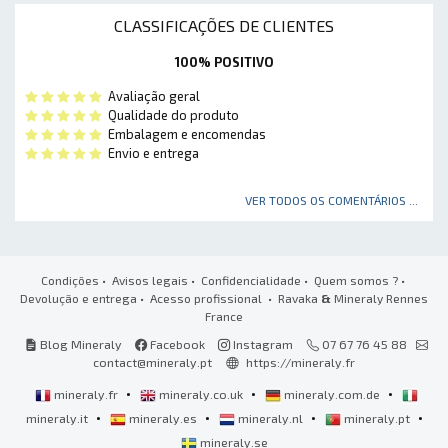
CLASSIFICAÇÕES DE CLIENTES
100% POSITIVO
Avaliação geral
Qualidade do produto
Embalagem e encomendas
Envio e entrega
VER TODOS OS COMENTÁRIOS ...
Condições
•
Avisos legais
•
Confidencialidade
•
Quem somos ?
•
Devolução e entrega
•
Acesso profissional
• Ravaka
&
Mineraly Rennes
France
Blog Mineraly
Facebook
Instagram
07 67 76 45 88
contact@mineraly.pt
https://mineraly.fr
•
•
•
mineraly.fr
mineraly.co.uk
mineraly.com.de
•
•
•
•
mineraly.it
mineraly.es
mineraly.nl
mineraly.pt
mineraly.se