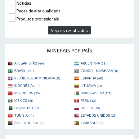
Notícias
Peças de alta qualidade
Produtos profissionais
Veja os resultados
MINERAIS POR PAÍS
AFEGANISTÃO
ARGENTINA
(44)
(23)
BRASIL
CONGO - KINSHASA
(129)
(18)
REPÚBLICA DOMINICANA
ESPANHA
(8)
(48)
INDONÉSIA
LITUÂNIA
(84)
(21)
MARROCOS
MADAGASCAR
(354)
(1717)
MÉXICO
PERU
(51)
(32)
PAQUISTÃO
RÚSSIA
(67)
(80)
TUNÍSIA
ESTADOS UNIDOS
(14)
(25)
ÁFRICA DO SUL
ZIMBÁBUE
(7)
(6)