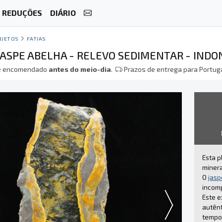
REDUÇÕES
DIÁRIO
BJETOS
FATIAS
 JASPE ABELHA - RELEVO SEDIMENTAR - INDO
 encomendado
antes do meio-dia
.
Prazos de entrega para Portuga
Esta p
minera
O
jasp
incom
Este e
autênt
tempo 