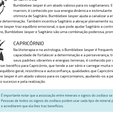
Bumblebee Jasper é um aliado valioso para os sagitarianos. E
marrom, é conhecido por sua energia dinâmica e estimulante
otimista de Sagitário. Bumblebee Jasper ajuda a canalizar a e
 e determinação. Também incentiva Sagitário a abraçar plenamente su
 Jasper traz equilíbrio emocional, o que pode ajudar Sagitário a contr
, Bumblebee Jasper e Sagitário são uma combinação poderosa, promov
CAPRICÓRNIO
Na litoterapia e na astrologia, o Bumblebee Jasper é frequen
capacidade de fortalecer a determinação e a perseverança, t
seus padrões vibrantes e energias terrenas, é conhecido por 
ser benéfico para Capricórnio, que tende a ser sério e carregar muita
quilíbrio geral, resistência e autoconfiança, qualidades que Capricórn
e Jasper é um aliado valioso para os capricornianos, ajudando-os 
o sucesso e pela realização.
É importante notar que a associação entre minerais e signos do zodíaco se 
Pessoas de todos os signos do zodíaco podem usar cada tipo de mineral par
e acreditarem que ela lhes traz benefícios.