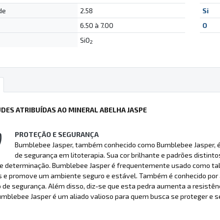
de
2.58
Si
6.50 à 7.00
O
SiO
2
UDES ATRIBUÍDAS AO MINERAL ABELHA JASPE
PROTEÇÃO E SEGURANÇA
Bumblebee Jasper, também conhecido como Bumblebee Jasper, é 
de segurança em litoterapia. Sua cor brilhante e padrões distin
e determinação. Bumblebee Jasper é frequentemente usado como talis
s e promove um ambiente seguro e estável. Também é conhecido por 
de segurança. Além disso, diz-se que esta pedra aumenta a resistência 
mblebee Jasper é um aliado valioso para quem busca se proteger e se