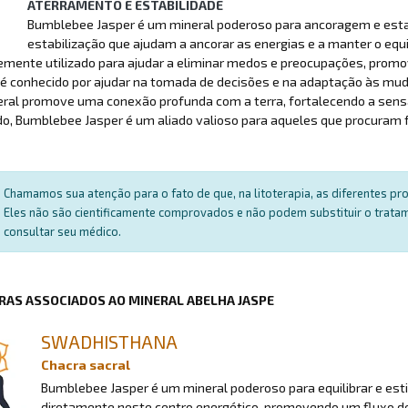
ATERRAMENTO E ESTABILIDADE
Bumblebee Jasper é um mineral poderoso para ancoragem e estabi
estabilização que ajudam a ancorar as energias e a manter o equil
emente utilizado para ajudar a eliminar medos e preocupações, prom
 conhecido por ajudar na tomada de decisões e na adaptação às mud
eral promove uma conexão profunda com a terra, fortalecendo a sen
, Bumblebee Jasper é um aliado valioso para aqueles que procuram fo
Chamamos sua atenção para o fato de que, na litoterapia, as diferentes p
Eles não são cientificamente comprovados e não podem substituir o trat
consultar seu médico.
RAS ASSOCIADOS AO MINERAL ABELHA JASPE
SWADHISTHANA
Chacra sacral
Bumblebee Jasper é um mineral poderoso para equilibrar e esti
diretamente neste centro energético, promovendo um fluxo de