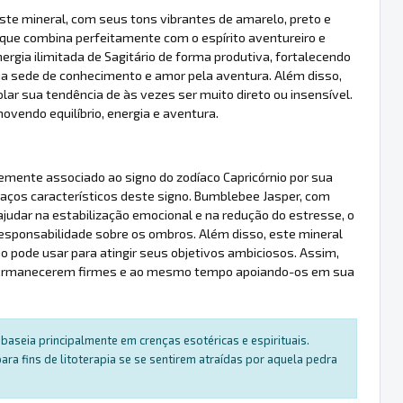
ste mineral, com seus tons vibrantes de amarelo, preto e
 que combina perfeitamente com o espírito aventureiro e
nergia ilimitada de Sagitário de forma produtiva, fortalecendo
a sede de conhecimento e amor pela aventura. Além disso,
olar sua tendência de às vezes ser muito direto ou insensível.
endo equilíbrio, energia e aventura.
temente associado ao signo do zodíaco Capricórnio por sua
raços característicos deste signo. Bumblebee Jasper, com
ajudar na estabilização emocional e na redução do estresse, o
 responsabilidade sobre os ombros. Além disso, este mineral
io pode usar para atingir seus objetivos ambiciosos. Assim,
a permanecerem firmes e ao mesmo tempo apoiando-os em sua
baseia principalmente em crenças esotéricas e espirituais.
a fins de litoterapia se se sentirem atraídas por aquela pedra