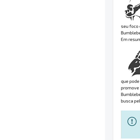
seu foco
Bumblebee
Em resumo
que pode 
promove e
Bumblebe
busca pel