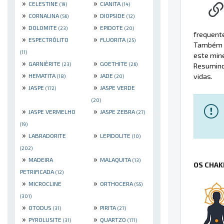
»
»
CELESTINE
CIANITA
(19)
(14)
»
»
CORNALINA
DIOPSIDE
(56)
(12)
»
»
DOLOMITE
EPIDOTE
(23)
(20)
frequent
»
»
ESPECTRÓLITO
FLUORITA
(25)
Também é
(11)
este min
»
»
GARNIÈRITE
GOETHITE
(23)
(26)
Resumindo
»
»
HEMATITA
JADE
vidas.
(18)
(20)
»
»
JASPE
JASPE VERDE
(172)
(20)
»
»
JASPE VERMELHO
JASPE ZEBRA
(27)
(19)
»
»
LABRADORITE
LEPIDOLITE
(10)
(202)
»
»
MADEIRA
MALAQUITA
(13)
OS CHAK
PETRIFICADA
(12)
»
»
MICROCLINE
ORTHOCERA
(55)
(301)
»
»
OTODUS
PIRITA
(31)
(27)
»
»
PYROLUSITE
QUARTZO
(31)
(171)