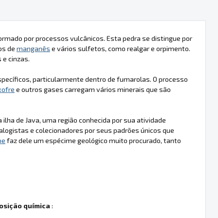
rmado por processos vulcânicos. Esta pedra se distingue por
dos de
manganês
e vários sulfetos, como realgar e orpimento.
 e cinzas.
ecíficos, particularmente dentro de fumarolas. O processo
xofre
e outros gases carregam vários minerais que são
ilha de Java, uma região conhecida por sua atividade
alogistas e colecionadores por seus padrões únicos que
pe
faz dele um espécime geológico muito procurado, tanto
sição química
: