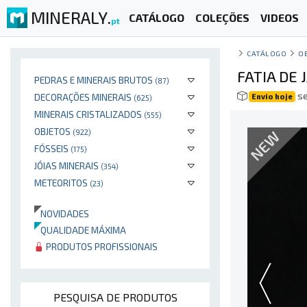
MINERALY.
CATÁLOGO
COLEÇÕES
VIDEOS
pt
CATÁLOGO
O
FATIA DE
PEDRAS E MINERAIS BRUTOS
(87)
se
DECORAÇÕES MINERAIS
Envio hoje
(625)
MINERAIS CRISTALIZADOS
(555)
OBJETOS
NEW
(922)
FÓSSEIS
(175)
JÓIAS MINERAIS
(354)
METEORITOS
(23)
NOVIDADES
QUALIDADE MÁXIMA
PRODUTOS PROFISSIONAIS
PESQUISA DE PRODUTOS