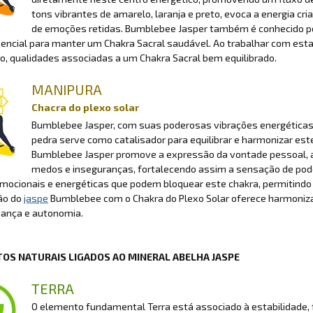
tons vibrantes de amarelo, laranja e preto, evoca a energia cri
de emoções retidas. Bumblebee Jasper também é conhecido por
encial para manter um Chakra Sacral saudável. Ao trabalhar com esta p
, qualidades associadas a um Chakra Sacral bem equilibrado.
MANIPURA
Chacra do plexo solar
Bumblebee Jasper, com suas poderosas vibrações energéticas,
pedra serve como catalisador para equilibrar e harmonizar este
Bumblebee Jasper promove a expressão da vontade pessoal, a 
medos e inseguranças, fortalecendo assim a sensação de pode
mocionais e energéticas que podem bloquear este chakra, permitindo 
ão do
jaspe
Bumblebee com o Chakra do Plexo Solar oferece harmoniz
iança e autonomia.
OS NATURAIS LIGADOS AO MINERAL ABELHA JASPE
TERRA
O elemento fundamental Terra está associado à estabilidade, f