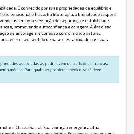
lidade. É conhecido por suas propriedades de equilíbrio e
íbrio emocional e físico. Na litoterapia, o Bumblebee Jasper é
ovendo assim uma sensação de segurança e estabilidade.
anças, promovendo autoconfiança e coragem. Além disso,
sação de ancoragem e conexão com o mundo natural.
rtalecer o seu sentido de base e estabilidade nas suas
ropriedades associadas às pedras vêm de tradições e crenças.
amento médico. Para qualquer problema médico, você deve
mular o Chakra Sacral. Sua vibração energética atua
 energia harmonioso e equilibrado. Esta pedra, com os seus