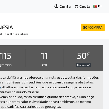
Conta
Cesta
PT
NÉSIA
50
COMPRA
€
l :
3
a
8
dias úteis
115
11
50
€
gramas
cm
Muito caro?
laca de 115 gramas oferece uma vista espetacular das formações
is indonésias, com padrões que evocam paisagens abstratas.
e
Abelha é uma pedra natural de colecionador cuja beleza é
parável no mundo mineral.
xemplar polido, tanto científico quanto decorativo, é uma peça
ica que trará calor e vivacidade ao seu ambiente, ao mesmo
que satisfaz sua curiosidade geológica.