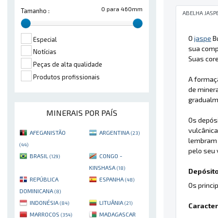
0 para 460mm
Tamanho :
ABELHA JASP
O
jaspe
B
Especial
sua comp
Notícias
Suas core
Peças de alta qualidade
Produtos profissionais
A formaç
de minera
gradualm
MINERAIS POR PAÍS
Os depósi
vulcânica
AFEGANISTÃO
ARGENTINA
(23)
lembram a
(44)
pelo seu 
BRASIL
CONGO -
(129)
KINSHASA
(18)
Depósito
REPÚBLICA
ESPANHA
(48)
Os princi
DOMINICANA
(8)
INDONÉSIA
LITUÂNIA
(84)
(21)
Caracter
MARROCOS
MADAGASCAR
(354)