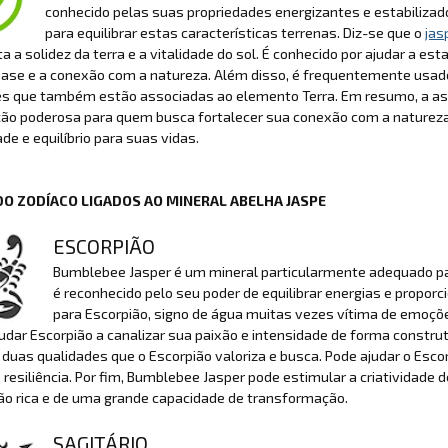
conhecido pelas suas propriedades energizantes e estabilizado
para equilibrar estas características terrenas. Diz-se que o
jas
a a solidez da terra e a vitalidade do sol. É conhecido por ajudar a esta
base e a conexão com a natureza. Além disso, é frequentemente usad
es que também estão associadas ao elemento Terra. Em resumo, a as
ão poderosa para quem busca fortalecer sua conexão com a natureza
ade e equilíbrio para suas vidas.
DO ZODÍACO LIGADOS AO MINERAL ABELHA JASPE
ESCORPIÃO
Bumblebee Jasper é um mineral particularmente adequado para
é reconhecido pelo seu poder de equilibrar energias e proporc
para Escorpião, signo de água muitas vezes vítima de emoçõ
dar Escorpião a canalizar sua paixão e intensidade de forma construt
duas qualidades que o Escorpião valoriza e busca. Pode ajudar o Esco
 resiliência. Por fim, Bumblebee Jasper pode estimular a criatividad
ão rica e de uma grande capacidade de transformação.
SAGITÁRIO