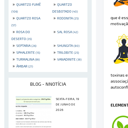
»
»
QUARTZO FUMÊ
QUARTZO
DESBOTADO
(106)
(40)
»
»
que é ess
QUARTZO ROSA
RODONITA
(25)
motivação
(57)
»
»
ROSA DO
SAL ROSA
(42)
DESERTO
(35)
»
»
SEPTARIA
SHUNGITA
(26)
(80)
»
»
SPHALERITE
TRILOBITE
(15)
(25)
»
»
TURMALINA
VANADINITE
(99)
(39)
»
ÂMBAR
(21)
toxinas e
associaç
BLOG - NNOTÍCIA
autoconf
SEXTA-FEIRA, 19
DE JUNHO DE
ELEMENT
2026