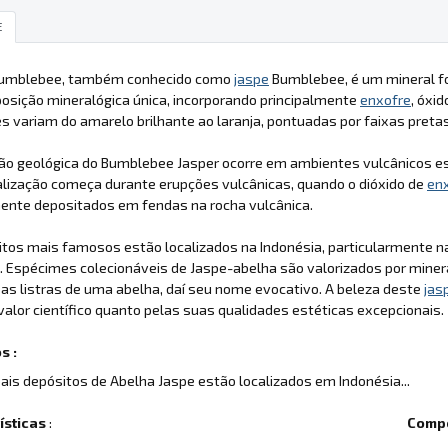
E
umblebee, também conhecido como
jaspe
Bumblebee, é um mineral fo
osição mineralógica única, incorporando principalmente
enxofre
, óxi
s variam do amarelo brilhante ao laranja, pontuadas por faixas pretas
ão geológica do Bumblebee Jasper ocorre em ambientes vulcânicos esp
lização começa durante erupções vulcânicas, quando o dióxido de
en
ente depositados em fendas na rocha vulcânica.
tos mais famosos estão localizados na Indonésia, particularmente na 
. Espécimes colecionáveis de Jaspe-abelha são valorizados por miner
s listras de uma abelha, daí seu nome evocativo. A beleza deste
jas
valor científico quanto pelas suas qualidades estéticas excepcionais.
s :
pais depósitos de Abelha Jaspe estão localizados em Indonésia...
ísticas
:
Compo