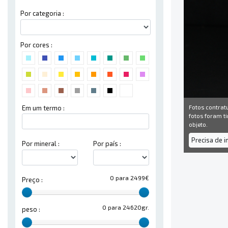
Por categoria :
Por cores :
Fotos contrat
Em um termo :
fotos foram ti
objeto.
Precisa de 
Por mineral :
Por país :
0 para 2499€
Preço :
0 para 24620gr.
peso :