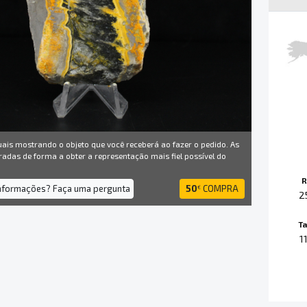
uais mostrando o objeto que você receberá ao fazer o pedido. As
radas de forma a obter a representação mais fiel possível do
R
informações? Faça uma pergunta
50
COMPRA
€
2
T
1