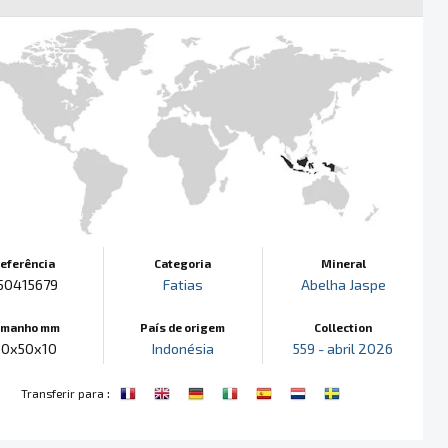
eferência
Categoria
Mineral
50415679
Fatias
Abelha Jaspe
amanho mm
País de origem
Collection
10x50x10
Indonésia
559 - abril 2026
:
Transferir para