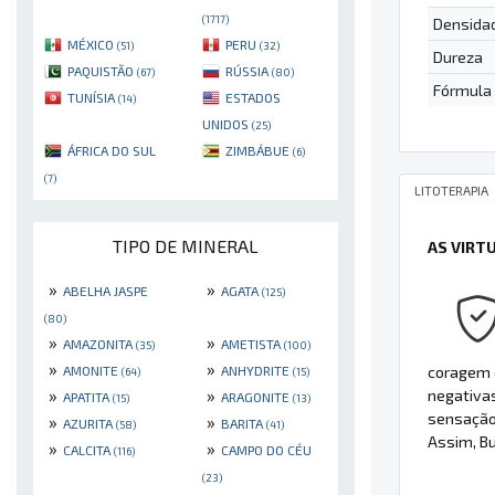
(1717)
Densida
MÉXICO
PERU
(51)
(32)
Dureza
PAQUISTÃO
RÚSSIA
(67)
(80)
Fórmula
TUNÍSIA
ESTADOS
(14)
UNIDOS
(25)
ÁFRICA DO SUL
ZIMBÁBUE
(6)
(7)
LITOTERAPIA
TIPO DE MINERAL
AS VIRT
»
»
ABELHA JASPE
AGATA
(125)
(80)
»
»
AMAZONITA
AMETISTA
(35)
(100)
»
»
AMONITE
ANHYDRITE
coragem 
(64)
(15)
»
»
negativa
APATITA
ARAGONITE
(15)
(13)
sensação 
»
»
AZURITA
BARITA
(58)
(41)
Assim, Bu
»
»
CALCITA
CAMPO DO CÉU
(116)
(23)