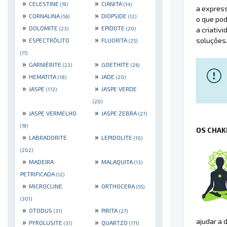
»
»
CELESTINE
CIANITA
(19)
(14)
a express
»
»
CORNALINA
DIOPSIDE
(56)
(12)
o que pod
»
»
DOLOMITE
EPIDOTE
(23)
(20)
a criativ
»
»
soluções
ESPECTRÓLITO
FLUORITA
(25)
(11)
»
»
GARNIÈRITE
GOETHITE
(23)
(26)
»
»
HEMATITA
JADE
(18)
(20)
»
»
JASPE
JASPE VERDE
(172)
(20)
»
»
JASPE VERMELHO
JASPE ZEBRA
(27)
(19)
OS CHAK
»
»
LABRADORITE
LEPIDOLITE
(10)
(202)
»
»
MADEIRA
MALAQUITA
(13)
PETRIFICADA
(12)
»
»
MICROCLINE
ORTHOCERA
(55)
(301)
»
»
OTODUS
PIRITA
(31)
(27)
»
»
ajudar a 
PYROLUSITE
QUARTZO
(31)
(171)