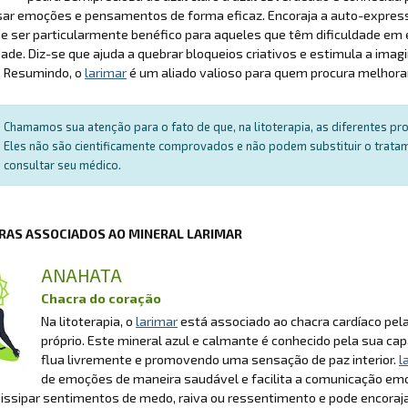
ar emoções e pensamentos de forma eficaz. Encoraja a auto-expressã
e ser particularmente benéfico para aqueles que têm dificuldade em 
idade. Diz-se que ajuda a quebrar bloqueios criativos e estimula a imag
. Resumindo, o
larimar
é um aliado valioso para quem procura melhorar 
Chamamos sua atenção para o fato de que, na litoterapia, as diferentes p
Eles não são cientificamente comprovados e não podem substituir o trat
consultar seu médico.
RAS ASSOCIADOS AO MINERAL LARIMAR
ANAHATA
Chacra do coração
Na litoterapia, o
larimar
está associado ao chacra cardíaco pela
próprio. Este mineral azul e calmante é conhecido pela sua cap
flua livremente e promovendo uma sensação de paz interior.
l
de emoções de maneira saudável e facilita a comunicação emoc
dissipar sentimentos de medo, raiva ou ressentimento e pode encoraja