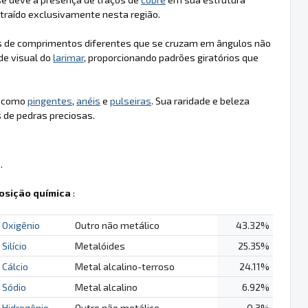
traído exclusivamente nesta região.
eixos de comprimentos diferentes que se cruzam em ângulos não
de visual do
larimar
, proporcionando padrões giratórios que
, como
pingentes
,
anéis
e
pulseiras
. Sua raridade e beleza
 de pedras preciosas.
.
sição química
:
Oxigênio
Outro não metálico
43.32%
Silício
Metalóides
25.35%
Cálcio
Metal alcalino-terroso
24.11%
Sódio
Metal alcalino
6.92%
Hidrogênio
Outro não metálico
0.3%