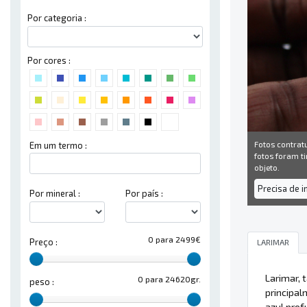
Por categoria :
Por cores :
Fotos contrat
Em um termo :
fotos foram ti
objeto.
Precisa de 
Por mineral :
Por país :
0 para 2499€
Preço :
LARIMAR
Larimar, 
0 para 24620gr.
peso :
principa
azul prof