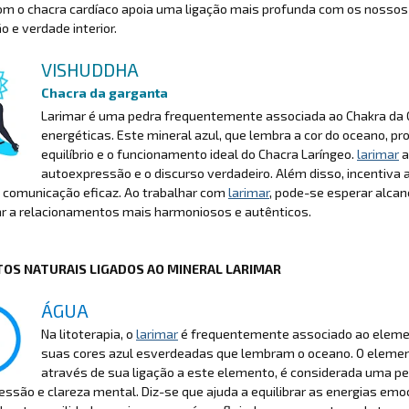
m o chacra cardíaco apoia uma ligação mais profunda com os nossos
 e verdade interior.
VISHUDDHA
Chacra da garganta
Larimar é uma pedra frequentemente associada ao Chakra da 
energéticas. Este mineral azul, que lembra a cor do oceano, 
equilíbrio e o funcionamento ideal do Chacra Laríngeo.
larimar
a
autoexpressão e o discurso verdadeiro. Além disso, incentiva 
 comunicação eficaz. Ao trabalhar com
larimar
, pode-se esperar alca
ar a relacionamentos mais harmoniosos e autênticos.
OS NATURAIS LIGADOS AO MINERAL LARIMAR
ÁGUA
Na litoterapia, o
larimar
é frequentemente associado ao elemen
suas cores azul esverdeadas que lembram o oceano. O element
através de sua ligação a este elemento, é considerada uma 
ssão e clareza mental. Diz-se que ajuda a equilibrar as energias emo