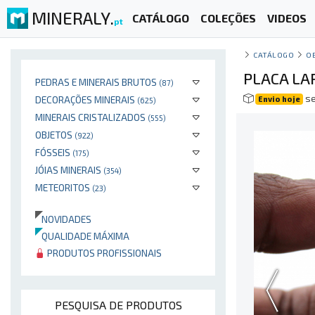
MINERALY.
CATÁLOGO
COLEÇÕES
VIDEOS
pt
CATÁLOGO
O
PLACA LA
PEDRAS E MINERAIS BRUTOS
(87)
se
DECORAÇÕES MINERAIS
Envio hoje
(625)
MINERAIS CRISTALIZADOS
(555)
OBJETOS
(922)
FÓSSEIS
(175)
JÓIAS MINERAIS
(354)
METEORITOS
(23)
NOVIDADES
QUALIDADE MÁXIMA
PRODUTOS PROFISSIONAIS
PESQUISA DE PRODUTOS