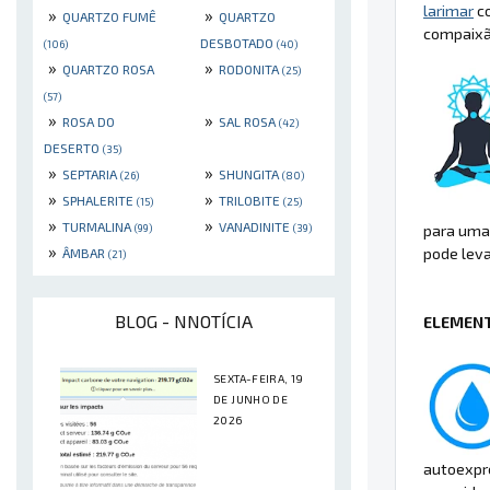
larimar
co
»
»
QUARTZO FUMÊ
QUARTZO
compaixão
DESBOTADO
(106)
(40)
»
»
QUARTZO ROSA
RODONITA
(25)
(57)
»
»
ROSA DO
SAL ROSA
(42)
DESERTO
(35)
»
»
SEPTARIA
SHUNGITA
(26)
(80)
»
»
SPHALERITE
TRILOBITE
(15)
(25)
»
»
TURMALINA
VANADINITE
(99)
(39)
para uma
»
pode lev
ÂMBAR
(21)
BLOG - NNOTÍCIA
ELEMENT
SEXTA-FEIRA, 19
DE JUNHO DE
2026
autoexpre