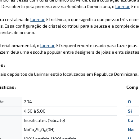
a. Descoberto pela primeira vez na República Dominicana, o
larimar
é ex
ra cristalina do
larimar
é triclínica, o que significa que possui três 
s. Essa configuração de cristal contribui para a beleza e a complexida
ondas do oceano.
erial ornamental, o
larimar
é frequentemente usado para fazer joias
azem dela uma escolha popular entre designers de joias e entusiastas
s :
pais depósitos de Larimar estão localizados em República Dominicana..
ísticas
:
Compo
de
2.74
O
4.50 à 5.00
Si
Inosilicates (Silicate)
Ca
NaCa
Si
O
(OH)
Na
2
3
8
e
{001} parfait, {100} parfait
H