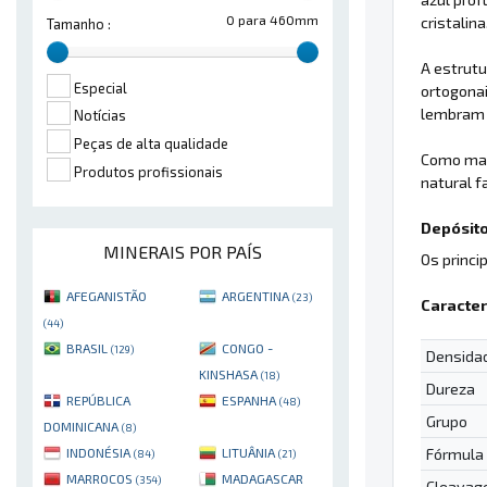
0 para 460mm
cristalin
Tamanho :
A estrutu
Especial
ortogonai
lembram 
Notícias
Peças de alta qualidade
Como mat
Produtos profissionais
natural f
Depósito
MINERAIS POR PAÍS
Os princi
AFEGANISTÃO
ARGENTINA
(23)
Caracter
(44)
BRASIL
CONGO -
(129)
Densida
KINSHASA
(18)
Dureza
REPÚBLICA
ESPANHA
(48)
Grupo
DOMINICANA
(8)
Fórmula
INDONÉSIA
LITUÂNIA
(84)
(21)
MARROCOS
MADAGASCAR
(354)
Cleavag