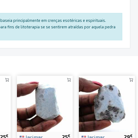
baseia principalmente em crenças esotéricas e espirituais.
a fins de litoterapia se se sentirem atraídas por aquela pedra
€
€
€
25
larimar
25
larimar
29