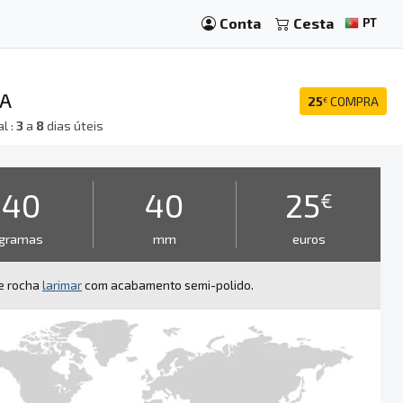
Conta
Cesta
PT
NA
25
COMPRA
€
l :
3
a
8
dias úteis
40
40
25
€
gramas
mm
euros
de rocha
larimar
com acabamento semi-polido.