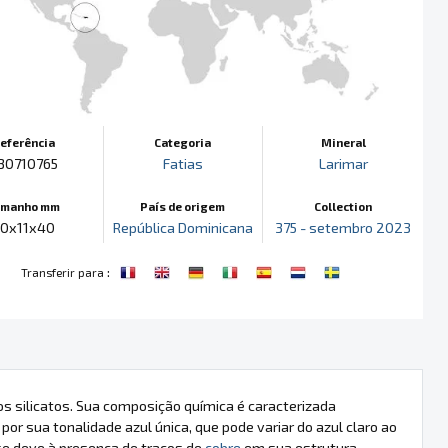
eferência
Categoria
Mineral
30710765
Fatias
Larimar
amanho mm
País de origem
Collection
0x11x40
República Dominicana
375 - setembro 2023
:
Transferir para
os silicatos. Sua composição química é caracterizada
 por sua tonalidade azul única, que pode variar do azul claro ao
se deve à presença de traços de
cobre
em sua estrutura