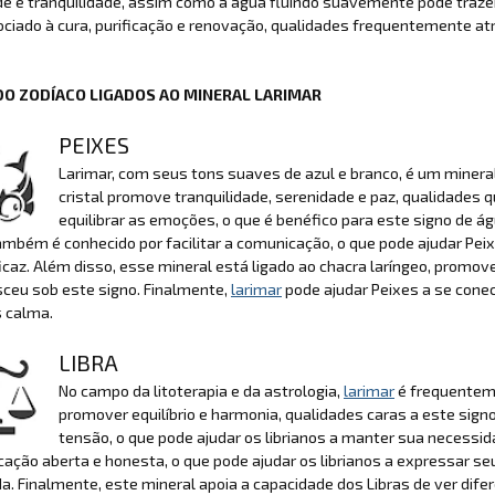
de e tranquilidade, assim como a água fluindo suavemente pode traze
ciado à cura, purificação e renovação, qualidades frequentemente at
DO ZODÍACO LIGADOS AO MINERAL LARIMAR
PEIXES
Larimar, com seus tons suaves de azul e branco, é um minera
cristal promove tranquilidade, serenidade e paz, qualidades
equilibrar as emoções, o que é benéfico para este signo de 
mbém é conhecido por facilitar a comunicação, o que pode ajudar P
ficaz. Além disso, esse mineral está ligado ao chacra laríngeo, promov
ceu sob este signo. Finalmente,
larimar
pode ajudar Peixes a se conec
 calma.
LIBRA
No campo da litoterapia e da astrologia,
larimar
é frequenteme
promover equilíbrio e harmonia, qualidades caras a este signo
tensão, o que pode ajudar os librianos a manter sua necessida
ação aberta e honesta, o que pode ajudar os librianos a expressar 
da. Finalmente, este mineral apoia a capacidade dos Libras de ver dif