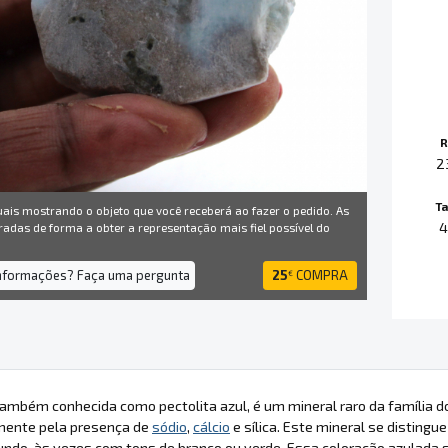
R
2
T
uais mostrando o objeto que você receberá ao fazer o pedido. As
4
radas de forma a obter a representação mais fiel possível do
informações? Faça uma pergunta
25
COMPRA
€
também conhecida como pectolita azul, é um mineral raro da família d
lmente pela presença de
sódio
,
cálcio
e sílica. Este mineral se distingue
undo, às vezes com tons de branco ou verde. Essa coloração azulada 