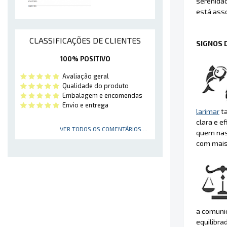
serenida
está asso
CLASSIFICAÇÕES DE CLIENTES
SIGNOS 
100% POSITIVO
Avaliação geral
Qualidade do produto
Embalagem e encomendas
Envio e entrega
larimar
ta
clara e e
VER TODOS OS COMENTÁRIOS ...
quem nas
com mais
a comunic
equilibra