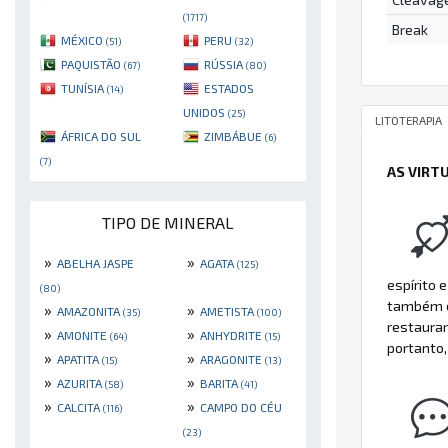
(1717)
Break
MÉXICO
PERU
(51)
(32)
PAQUISTÃO
RÚSSIA
(67)
(80)
TUNÍSIA
ESTADOS
(14)
UNIDOS
(25)
LITOTERAPIA
ÁFRICA DO SUL
ZIMBÁBUE
(6)
(7)
AS VIRT
TIPO DE MINERAL
»
»
ABELHA JASPE
AGATA
(125)
espírito 
(80)
também é 
»
»
AMAZONITA
AMETISTA
(35)
(100)
restaurar
»
»
AMONITE
ANHYDRITE
(64)
(15)
portanto,
»
»
APATITA
ARAGONITE
(15)
(13)
»
»
AZURITA
BARITA
(58)
(41)
»
»
CALCITA
CAMPO DO CÉU
(116)
(23)