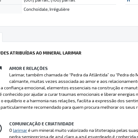
Conchoïdale, Irrégulière
UDES ATRIBUÍDAS AO MINERAL LARIMAR
AMOR E RELAÇÕES
Larimar, também chamada de “Pedra da Atlântida” ou “Pedra do M
calmante, muitas vezes associada ao amor e aos relacionamento
e a confiança emocional, elementos essenciais na construção e manu
conhecido por ajudar a curar traumas emocionais e liberar energias ne
 o equilíbrio e a harmonia nas relações, facilita a expressão dos sent
 particularmente recomendado para quem procura melhorar os seus re
COMUNICAÇÃO E CRIATIVIDADE
O
larimar
é um mineral muito valorizado na litoterapia pelas suas
pedra semipreciosa de azul claro a azul esverdeado é conhecida