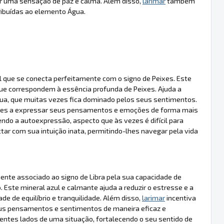
r uma sensação de paz e calma. Além disso,
larimar
também
ribuídas ao elemento Água.
l que se conecta perfeitamente com o signo de Peixes. Este
 que correspondem à essência profunda de Peixes. Ajuda a
água, que muitas vezes fica dominado pelos seus sentimentos.
eixes a expressar seus pensamentos e emoções de forma mais
endo a autoexpressão, aspecto que às vezes é difícil para
tar com sua intuição inata, permitindo-lhes navegar pela vida
nte associado ao signo de Libra pela sua capacidade de
. Este mineral azul e calmante ajuda a reduzir o estresse e a
de de equilíbrio e tranquilidade. Além disso,
larimar
incentiva
seus pensamentos e sentimentos de maneira eficaz e
erentes lados de uma situação, fortalecendo o seu sentido de