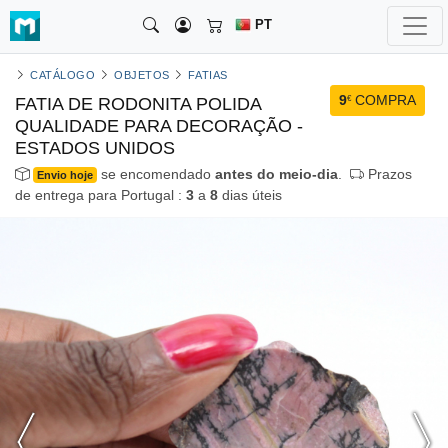
PT
CATÁLOGO
OBJETOS
FATIAS
9
COMPRA
€
FATIA DE RODONITA POLIDA
QUALIDADE PARA DECORAÇÃO -
ESTADOS UNIDOS
se encomendado
antes do meio-dia
.
Prazos
Envio hoje
de entrega para Portugal :
3
a
8
dias úteis