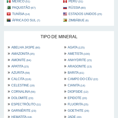
MÉXICO
PERU
(51)
(31)
PAQUISTÃO
RÚSSIA
(67)
(80)
TUNÍSIA
ESTADOS UNIDOS
(14)
(25)
ÁFRICA DO SUL
ZIMBÁBUE
(7)
(6)
TIPO DE MINERAL
»
»
ABELHA JASPE
AGATA
(80)
(125)
»
»
AMAZONITA
AMETISTA
(35)
(100)
»
»
AMONITE
ANHYDRITE
(64)
(15)
»
»
APATITA
ARAGONITE
(15)
(13)
»
»
AZURITA
BARITA
(58)
(41)
»
»
CALCITA
CAMPO DO CÉU
(116)
(22)
»
»
CELESTINE
CIANITA
(19)
(14)
»
»
CORNALINA
DIOPSIDE
(56)
(12)
»
»
DOLOMITE
EPIDOTE
(23)
(20)
»
»
ESPECTRÓLITO
FLUORITA
(11)
(25)
»
»
GARNIÈRITE
GOETHITE
(23)
(26)
»
»
HEMATITA
JADE
(18)
(20)