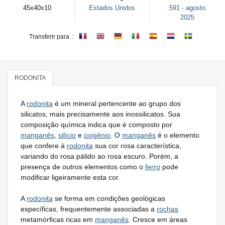
45x40x10
Estados Unidos
591 - agosto
2025
:
Transferir para
RODONITA
A
rodonita
é um mineral pertencente ao grupo dos
silicatos, mais precisamente aos inossilicatos. Sua
composição química indica que é composto por
manganês
,
silício
e
oxigênio
. O
manganês
é o elemento
que confere à
rodonita
sua cor rosa característica,
variando do rosa pálido ao rosa escuro. Porém, a
presença de outros elementos como o
ferro
pode
modificar ligeiramente esta cor.
A
rodonita
se forma em condições geológicas
específicas, frequentemente associadas a
rochas
metamórficas ricas em
manganês
. Cresce em áreas