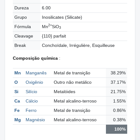
Dureza
6.00
Grupo
Inosilicates (Silicate)
2+
Fórmula
Mn
SiO
3
Cleavage
{110} parfait
Break
Conchoïdale, Irrégulière, Esquilleuse
Composição química
:
Mn
Manganês
Metal de transição
38.29%
O
Oxigênio
Outro não metálico
37.17%
Si
Silício
Metalóides
21.75%
Ca
Cálcio
Metal alcalino-terroso
1.55%
Fe
Ferro
Metal de transição
0.86%
Mg
Magnésio
Metal alcalino-terroso
0.38%
100%