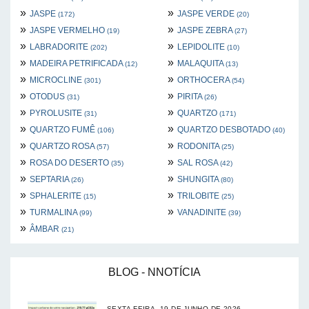
»
»
JASPE
JASPE VERDE
(172)
(20)
»
»
JASPE VERMELHO
JASPE ZEBRA
(19)
(27)
»
»
LABRADORITE
LEPIDOLITE
(202)
(10)
»
»
MADEIRA PETRIFICADA
MALAQUITA
(12)
(13)
»
»
MICROCLINE
ORTHOCERA
(301)
(54)
»
»
OTODUS
PIRITA
(31)
(26)
»
»
PYROLUSITE
QUARTZO
(31)
(171)
»
»
QUARTZO FUMÊ
QUARTZO DESBOTADO
(106)
(40)
»
»
QUARTZO ROSA
RODONITA
(57)
(25)
»
»
ROSA DO DESERTO
SAL ROSA
(35)
(42)
»
»
SEPTARIA
SHUNGITA
(26)
(80)
»
»
SPHALERITE
TRILOBITE
(15)
(25)
»
»
TURMALINA
VANADINITE
(99)
(39)
»
ÂMBAR
(21)
BLOG - NNOTÍCIA
SEXTA-FEIRA, 19 DE JUNHO DE 2026