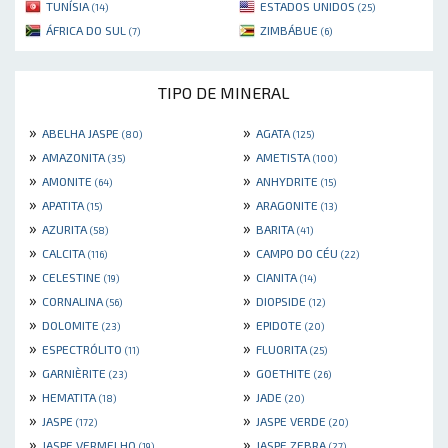
TUNÍSIA
ESTADOS UNIDOS
(14)
(25)
ÁFRICA DO SUL
ZIMBÁBUE
(7)
(6)
TIPO DE MINERAL
»
»
ABELHA JASPE
AGATA
(80)
(125)
»
»
AMAZONITA
AMETISTA
(35)
(100)
»
»
AMONITE
ANHYDRITE
(64)
(15)
»
»
APATITA
ARAGONITE
(15)
(13)
»
»
AZURITA
BARITA
(58)
(41)
»
»
CALCITA
CAMPO DO CÉU
(116)
(22)
»
»
CELESTINE
CIANITA
(19)
(14)
»
»
CORNALINA
DIOPSIDE
(56)
(12)
»
»
DOLOMITE
EPIDOTE
(23)
(20)
»
»
ESPECTRÓLITO
FLUORITA
(11)
(25)
»
»
GARNIÈRITE
GOETHITE
(23)
(26)
»
»
HEMATITA
JADE
(18)
(20)
»
»
JASPE
JASPE VERDE
(172)
(20)
»
»
JASPE VERMELHO
JASPE ZEBRA
(19)
(27)