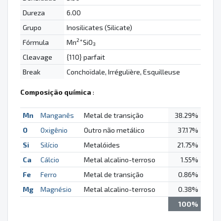
Dureza
6.00
Grupo
Inosilicates (Silicate)
2+
Fórmula
Mn
SiO
3
Cleavage
{110} parfait
Break
Conchoïdale, Irrégulière, Esquilleuse
Composição química
:
Mn
Manganês
Metal de transição
38.29%
O
Oxigênio
Outro não metálico
37.17%
Si
Silício
Metalóides
21.75%
Ca
Cálcio
Metal alcalino-terroso
1.55%
Fe
Ferro
Metal de transição
0.86%
Mg
Magnésio
Metal alcalino-terroso
0.38%
100%