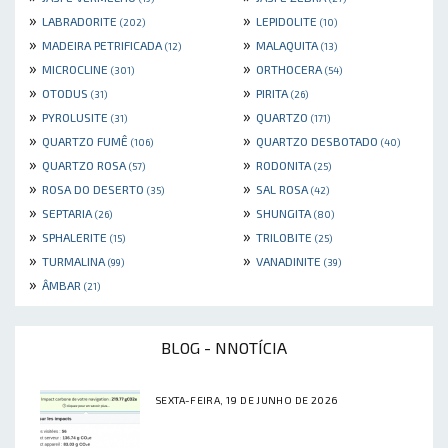
»
»
LABRADORITE
LEPIDOLITE
(202)
(10)
»
»
MADEIRA PETRIFICADA
MALAQUITA
(12)
(13)
»
»
MICROCLINE
ORTHOCERA
(301)
(54)
»
»
OTODUS
PIRITA
(31)
(26)
»
»
PYROLUSITE
QUARTZO
(31)
(171)
»
»
QUARTZO FUMÊ
QUARTZO DESBOTADO
(106)
(40)
»
»
QUARTZO ROSA
RODONITA
(57)
(25)
»
»
ROSA DO DESERTO
SAL ROSA
(35)
(42)
»
»
SEPTARIA
SHUNGITA
(26)
(80)
»
»
SPHALERITE
TRILOBITE
(15)
(25)
»
»
TURMALINA
VANADINITE
(99)
(39)
»
ÂMBAR
(21)
BLOG - NNOTÍCIA
SEXTA-FEIRA, 19 DE JUNHO DE 2026