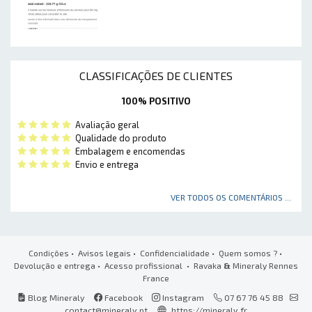
CLASSIFICAÇÕES DE CLIENTES
100% POSITIVO
Avaliação geral
Qualidade do produto
Embalagem e encomendas
Envio e entrega
VER TODOS OS COMENTÁRIOS ...
Condições
•
Avisos legais
•
Confidencialidade
•
Quem somos ?
•
Devolução e entrega
•
Acesso profissional
• Ravaka
&
Mineraly Rennes
France
Blog Mineraly
Facebook
Instagram
07 67 76 45 88
contact@mineraly.pt
https://mineraly.fr