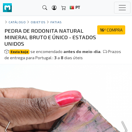
PT
CATÁLOGO
OBJETOS
FATIAS
PEDRA DE RODONITA NATURAL
16
COMPRA
€
MINERAL BRUTO E ÚNICO - ESTADOS
UNIDOS
se encomendado
antes do meio-dia
.
Prazos
Envio hoje
de entrega para Portugal :
3
a
8
dias úteis