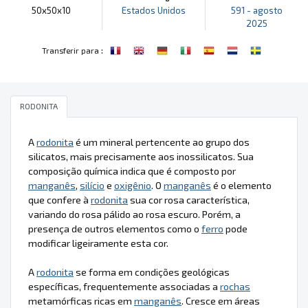
50x50x10
Estados Unidos
591 - agosto
2025
:
Transferir para
RODONITA
A
rodonita
é um mineral pertencente ao grupo dos
silicatos, mais precisamente aos inossilicatos. Sua
composição química indica que é composto por
manganês
,
silício
e
oxigênio
. O
manganês
é o elemento
que confere à
rodonita
sua cor rosa característica,
variando do rosa pálido ao rosa escuro. Porém, a
presença de outros elementos como o
ferro
pode
modificar ligeiramente esta cor.
A
rodonita
se forma em condições geológicas
específicas, frequentemente associadas a
rochas
metamórficas ricas em
manganês
. Cresce em áreas