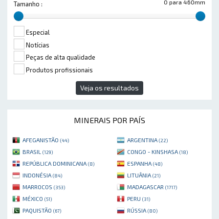
0 para 460mm
Tamanho :
Especial
Notícias
Peças de alta qualidade
Produtos profissionais
Veja os resultados
MINERAIS POR PAÍS
AFEGANISTÃO
ARGENTINA
(44)
(22)
BRASIL
CONGO - KINSHASA
(129)
(18)
REPÚBLICA DOMINICANA
ESPANHA
(8)
(48)
INDONÉSIA
LITUÂNIA
(84)
(21)
MARROCOS
MADAGASCAR
(353)
(1717)
MÉXICO
PERU
(51)
(31)
PAQUISTÃO
RÚSSIA
(67)
(80)