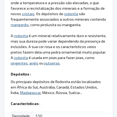
onde a temperatura e a pressão são elevadas, o que
favorece a recristalização dos minerais e a formação de
novos
cristais
. Os depósitos de
rodonita
são
frequentemente associados a outros minerais contendo
manganês
, como pirolusita ou manganita.
A
rodonita
é um mineral relativamente duro e resistente,
mas sua dureza pode variar dependendo da presença de
inclusões. A sua cor rosa e os característicos veios
pretos fazem dela uma pedra ornamental muito popular.
A
rodonita
é usada em joias para fazer joias, como
pingentes
,
anéis
ou
pulseiras
.
Depósitos :
Os principais depósitos de Rodonita estão localizados
em África do Sul, Austrália, Canadá, Estados Unidos,
Índia,
Madagascar
, México, Rússia, Suécia...
Características
:
Densidade
3.50