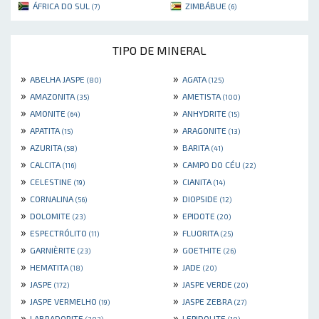
ÁFRICA DO SUL
ZIMBÁBUE
(7)
(6)
TIPO DE MINERAL
»
»
ABELHA JASPE
AGATA
(80)
(125)
»
»
AMAZONITA
AMETISTA
(35)
(100)
»
»
AMONITE
ANHYDRITE
(64)
(15)
»
»
APATITA
ARAGONITE
(15)
(13)
»
»
AZURITA
BARITA
(58)
(41)
»
»
CALCITA
CAMPO DO CÉU
(116)
(22)
»
»
CELESTINE
CIANITA
(19)
(14)
»
»
CORNALINA
DIOPSIDE
(56)
(12)
»
»
DOLOMITE
EPIDOTE
(23)
(20)
»
»
ESPECTRÓLITO
FLUORITA
(11)
(25)
»
»
GARNIÈRITE
GOETHITE
(23)
(26)
»
»
HEMATITA
JADE
(18)
(20)
»
»
JASPE
JASPE VERDE
(172)
(20)
»
»
JASPE VERMELHO
JASPE ZEBRA
(19)
(27)
»
»
LABRADORITE
LEPIDOLITE
(202)
(10)