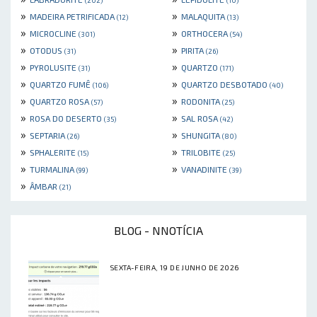
»
»
MADEIRA PETRIFICADA
MALAQUITA
(12)
(13)
»
»
MICROCLINE
ORTHOCERA
(301)
(54)
»
»
OTODUS
PIRITA
(31)
(26)
»
»
PYROLUSITE
QUARTZO
(31)
(171)
»
»
QUARTZO FUMÊ
QUARTZO DESBOTADO
(106)
(40)
»
»
QUARTZO ROSA
RODONITA
(57)
(25)
»
»
ROSA DO DESERTO
SAL ROSA
(35)
(42)
»
»
SEPTARIA
SHUNGITA
(26)
(80)
»
»
SPHALERITE
TRILOBITE
(15)
(25)
»
»
TURMALINA
VANADINITE
(99)
(39)
»
ÂMBAR
(21)
BLOG - NNOTÍCIA
SEXTA-FEIRA, 19 DE JUNHO DE 2026