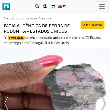
PT
CATÁLOGO
OBJETOS
FATIAS
FATIA AUTÊNTICA DE PEDRA DE
23
COMPRA
€
RODONITA - ESTADOS UNIDOS
se encomendado
antes do meio-dia
.
Prazos
Envio hoje
de entrega para Portugal :
3
a
8
dias úteis