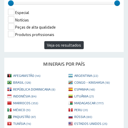
Especial
Notícias
Peças de alta qualidade
Produtos profissionais
Veja os resultados
MINERAIS POR PAÍS
AFEGANISTÃO
ARGENTINA
(44)
(22)
BRASIL
CONGO - KINSHASA
(129)
(18)
REPÚBLICA DOMINICANA
ESPANHA
(8)
(48)
INDONÉSIA
LITUÂNIA
(84)
(21)
MARROCOS
MADAGASCAR
(353)
(1717)
MÉXICO
PERU
(51)
(31)
PAQUISTÃO
RÚSSIA
(67)
(80)
TUNÍSIA
ESTADOS UNIDOS
(14)
(25)