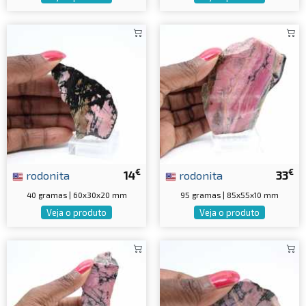
€
€
rodonita
14
rodonita
33
40 gramas | 60x30x20 mm
95 gramas | 85x55x10 mm
Veja o produto
Veja o produto