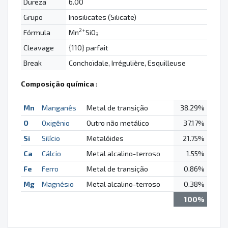
Dureza
6.00
Grupo
Inosilicates (Silicate)
2+
Fórmula
Mn
SiO
3
Cleavage
{110} parfait
Break
Conchoïdale, Irrégulière, Esquilleuse
Composição química
:
Mn
Manganês
Metal de transição
38.29%
O
Oxigênio
Outro não metálico
37.17%
Si
Silício
Metalóides
21.75%
Ca
Cálcio
Metal alcalino-terroso
1.55%
Fe
Ferro
Metal de transição
0.86%
Mg
Magnésio
Metal alcalino-terroso
0.38%
100%