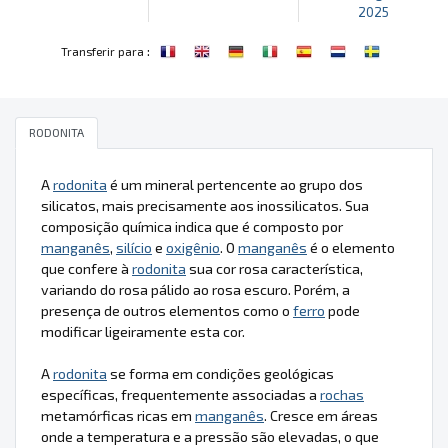
2025
:
Transferir para
RODONITA
A
rodonita
é um mineral pertencente ao grupo dos
silicatos, mais precisamente aos inossilicatos. Sua
composição química indica que é composto por
manganês
,
silício
e
oxigênio
. O
manganês
é o elemento
que confere à
rodonita
sua cor rosa característica,
variando do rosa pálido ao rosa escuro. Porém, a
presença de outros elementos como o
ferro
pode
modificar ligeiramente esta cor.
A
rodonita
se forma em condições geológicas
específicas, frequentemente associadas a
rochas
metamórficas ricas em
manganês
. Cresce em áreas
onde a temperatura e a pressão são elevadas, o que