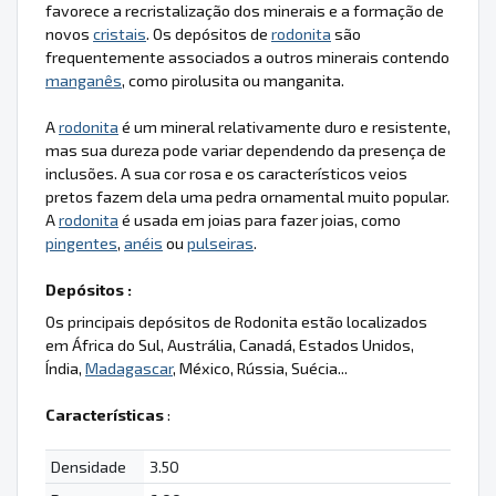
favorece a recristalização dos minerais e a formação de
novos
cristais
. Os depósitos de
rodonita
são
frequentemente associados a outros minerais contendo
manganês
, como pirolusita ou manganita.
A
rodonita
é um mineral relativamente duro e resistente,
mas sua dureza pode variar dependendo da presença de
inclusões. A sua cor rosa e os característicos veios
pretos fazem dela uma pedra ornamental muito popular.
A
rodonita
é usada em joias para fazer joias, como
pingentes
,
anéis
ou
pulseiras
.
Depósitos :
Os principais depósitos de Rodonita estão localizados
em África do Sul, Austrália, Canadá, Estados Unidos,
Índia,
Madagascar
, México, Rússia, Suécia...
Características
:
Densidade
3.50