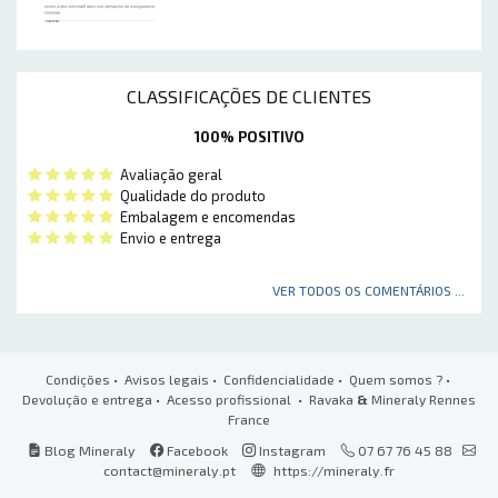
CLASSIFICAÇÕES DE CLIENTES
100% POSITIVO
Avaliação geral
Qualidade do produto
Embalagem e encomendas
Envio e entrega
VER TODOS OS COMENTÁRIOS ...
Condições
•
Avisos legais
•
Confidencialidade
•
Quem somos ?
•
Devolução e entrega
•
Acesso profissional
• Ravaka
&
Mineraly Rennes
France
Blog Mineraly
Facebook
Instagram
07 67 76 45 88
contact@mineraly.pt
https://mineraly.fr