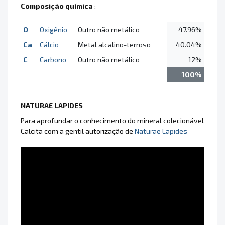
Composição química
:
O
Oxigênio
Outro não metálico
47.96%
Ca
Cálcio
Metal alcalino-terroso
40.04%
C
Carbono
Outro não metálico
12%
100%
NATURAE LAPIDES
Para aprofundar o conhecimento do mineral colecionável
Calcita com a gentil autorização de
Naturae Lapides