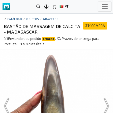
PT
CATÁLOGO
OBJETOS
GRAVETOS
BASTÃO DE MASSAGEM DE CALCITA
27
COMPRA
€
- MADAGASCAR
Enviando seu pedido
.
Prazos de entrega para
amanhã
Portugal :
3
a
8
dias úteis