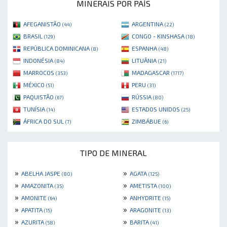
MINERAIS POR PAÍS
AFEGANISTÃO
ARGENTINA
(44)
(22)
BRASIL
CONGO - KINSHASA
(129)
(18)
REPÚBLICA DOMINICANA
ESPANHA
(8)
(48)
INDONÉSIA
LITUÂNIA
(84)
(21)
MARROCOS
MADAGASCAR
(353)
(1717)
MÉXICO
PERU
(51)
(31)
PAQUISTÃO
RÚSSIA
(67)
(80)
TUNÍSIA
ESTADOS UNIDOS
(14)
(25)
ÁFRICA DO SUL
ZIMBÁBUE
(7)
(6)
TIPO DE MINERAL
»
»
ABELHA JASPE
AGATA
(80)
(125)
»
»
AMAZONITA
AMETISTA
(35)
(100)
»
»
AMONITE
ANHYDRITE
(64)
(15)
»
»
APATITA
ARAGONITE
(15)
(13)
»
»
AZURITA
BARITA
(58)
(41)