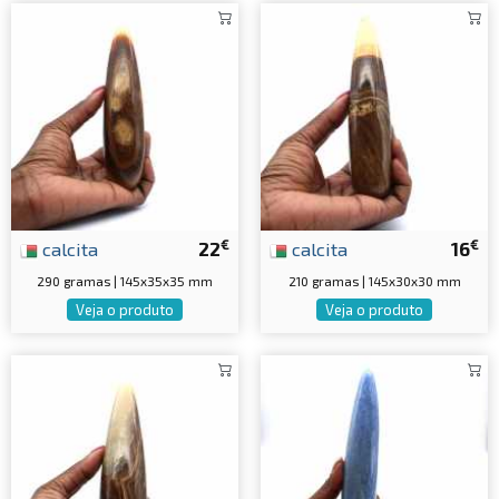
€
€
calcita
22
calcita
16
290 gramas | 145x35x35 mm
210 gramas | 145x30x30 mm
Veja o produto
Veja o produto