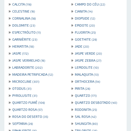
»
»
CALCITA
CAMPO DO CÉU
(116)
(22)
»
»
CELESTINE
CIANITA
(19)
(14)
»
»
CORNALINA
DIOPSIDE
(56)
(12)
»
»
DOLOMITE
EPIDOTE
(23)
(20)
»
»
ESPECTRÓLITO
FLUORITA
(11)
(25)
»
»
GARNIÈRITE
GOETHITE
(23)
(26)
»
»
HEMATITA
JADE
(18)
(20)
»
»
JASPE
JASPE VERDE
(172)
(20)
»
»
JASPE VERMELHO
JASPE ZEBRA
(19)
(27)
»
»
LABRADORITE
LEPIDOLITE
(202)
(10)
»
»
MADEIRA PETRIFICADA
MALAQUITA
(12)
(13)
»
»
MICROCLINE
ORTHOCERA
(301)
(54)
»
»
OTODUS
PIRITA
(31)
(26)
»
»
PYROLUSITE
QUARTZO
(31)
(171)
»
»
QUARTZO FUMÊ
QUARTZO DESBOTADO
(106)
(40)
»
»
QUARTZO ROSA
RODONITA
(57)
(25)
»
»
ROSA DO DESERTO
SAL ROSA
(35)
(42)
»
»
SEPTARIA
SHUNGITA
(26)
(80)
»
»
SPHALERITE
TRILOBITE
(15)
(25)