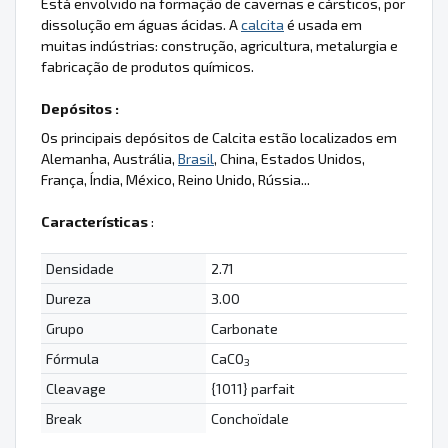
Está envolvido na formação de cavernas e cársticos, por
dissolução em águas ácidas. A
calcita
é usada em
muitas indústrias: construção, agricultura, metalurgia e
fabricação de produtos químicos.
Depósitos :
Os principais depósitos de Calcita estão localizados em
Alemanha, Austrália,
Brasil
, China, Estados Unidos,
França, Índia, México, Reino Unido, Rússia...
Características
:
Densidade
2.71
Dureza
3.00
Grupo
Carbonate
Fórmula
CaCO
3
Cleavage
{1011} parfait
Break
Conchoïdale