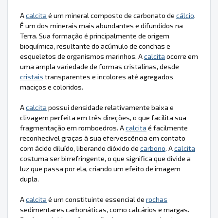
A
calcita
é um mineral composto de carbonato de
cálcio
.
É um dos minerais mais abundantes e difundidos na
Terra. Sua formação é principalmente de origem
bioquímica, resultante do acúmulo de conchas e
esqueletos de organismos marinhos. A
calcita
ocorre em
uma ampla variedade de formas cristalinas, desde
cristais
transparentes e incolores até agregados
maciços e coloridos.
A
calcita
possui densidade relativamente baixa e
clivagem perfeita em três direções, o que facilita sua
fragmentação em romboedros. A
calcita
é facilmente
reconhecível graças à sua efervescência em contato
com ácido diluído, liberando dióxido de
carbono
. A
calcita
costuma ser birrefringente, o que significa que divide a
luz que passa por ela, criando um efeito de imagem
dupla.
A
calcita
é um constituinte essencial de
rochas
sedimentares carbonáticas, como calcários e margas.