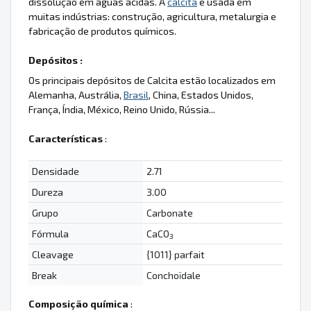
dissolução em águas ácidas. A
calcita
é usada em
muitas indústrias: construção, agricultura, metalurgia e
fabricação de produtos químicos.
Depósitos :
Os principais depósitos de Calcita estão localizados em
Alemanha, Austrália,
Brasil
, China, Estados Unidos,
França, Índia, México, Reino Unido, Rússia...
Características
:
Densidade
2.71
Dureza
3.00
Grupo
Carbonate
Fórmula
CaCO
3
Cleavage
{1011} parfait
Break
Conchoïdale
Composição química
: