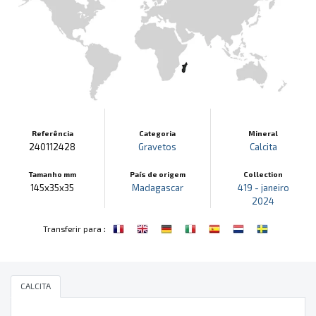
Referência
Categoria
Mineral
240112428
Gravetos
Calcita
Tamanho mm
País de origem
Collection
145x35x35
Madagascar
419 - janeiro
2024
:
Transferir para
CALCITA