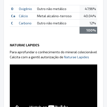
O
Oxigênio
Outro não metálico
47.96%
Ca
Cálcio
Metal alcalino-terroso
40.04%
C
Carbono
Outro não metálico
12%
100%
NATURAE LAPIDES
Para aprofundar o conhecimento do mineral colecionável
Calcita com a gentil autorização de
Naturae Lapides