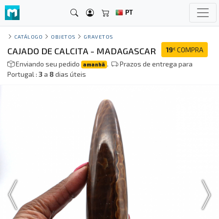
PT
CATÁLOGO
OBJETOS
GRAVETOS
CAJADO DE CALCITA - MADAGASCAR
19
COMPRA
€
Enviando seu pedido
.
Prazos de entrega para
amanhã
Portugal :
3
a
8
dias úteis