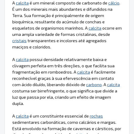
A
calcita
é um mineral composto de carbonato de
cálcio
.
É um dos minerais mais abundantes e difundidos na
Terra. Sua formação é principalmente de origem
bioquímica, resultante do acúmulo de conchas e
esqueletos de organismos marinhos. A
calcita
ocorre em
uma ampla variedade de formas cristalinas, desde
cristais
transparentes e incolores até agregados
maciços e coloridos.
A
calcita
possui densidade relativamente baixa e
clivagem perfeita em três direções, o que facilita sua
fragmentação em romboedros. A
calcita
é facilmente
reconhecível graças à sua efervescência em contato
com ácido diluído, liberando dióxido de
carbono
. A
calcita
costuma ser birrefringente, o que significa que divide a
luz que passa por ela, criando um efeito de imagem
dupla.
A
calcita
é um constituinte essencial de
rochas
sedimentares carbonáticas, como calcários e margas.
Está envolvido na formação de cavernas e cársticos, por