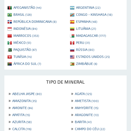
AFEGANISTÃO
ARGENTINA
(44)
(22)
BRASIL
CONGO - KINSHASA
(129)
(18)
REPÚBLICA DOMINICANA
ESPANHA
(8)
(48)
INDONÉSIA
LITUÂNIA
(84)
(21)
MARROCOS
MADAGASCAR
(353)
(1717)
MÉXICO
PERU
(51)
(31)
PAQUISTÃO
RÚSSIA
(67)
(80)
TUNÍSIA
ESTADOS UNIDOS
(14)
(25)
ÁFRICA DO SUL
ZIMBÁBUE
(7)
(6)
TIPO DE MINERAL
»
»
ABELHA JASPE
AGATA
(80)
(125)
»
»
AMAZONITA
AMETISTA
(35)
(100)
»
»
AMONITE
ANHYDRITE
(64)
(15)
»
»
APATITA
ARAGONITE
(15)
(13)
»
»
AZURITA
BARITA
(58)
(41)
»
»
CALCITA
CAMPO DO CÉU
(116)
(22)