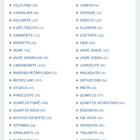
»
»
CELESTINE
CIANITA
(19)
(14)
»
»
CORNALINA
DIOPSIDE
(56)
(12)
»
»
DOLOMITE
EPIDOTE
(23)
(20)
»
»
ESPECTRÓLITO
FLUORITA
(11)
(25)
»
»
GARNIÈRITE
GOETHITE
(23)
(26)
»
»
HEMATITA
JADE
(18)
(20)
»
»
JASPE
JASPE VERDE
(172)
(20)
»
»
JASPE VERMELHO
JASPE ZEBRA
(19)
(27)
»
»
LABRADORITE
LEPIDOLITE
(202)
(10)
»
»
MADEIRA PETRIFICADA
MALAQUITA
(12)
(13)
»
»
MICROCLINE
ORTHOCERA
(301)
(54)
»
»
OTODUS
PIRITA
(31)
(26)
»
»
PYROLUSITE
QUARTZO
(31)
(171)
»
»
QUARTZO FUMÊ
QUARTZO DESBOTADO
(106)
(40)
»
»
QUARTZO ROSA
RODONITA
(57)
(25)
»
»
ROSA DO DESERTO
SAL ROSA
(35)
(42)
»
»
SEPTARIA
SHUNGITA
(26)
(80)
»
»
SPHALERITE
TRILOBITE
(15)
(25)
»
»