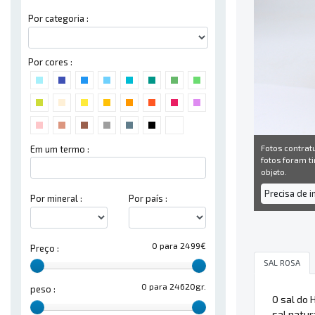
Por categoria :
Por cores :
Fotos contrat
Em um termo :
fotos foram ti
objeto.
Precisa de 
Por mineral :
Por país :
0 para 2499€
Preço :
SAL ROSA
0 para 24620gr.
peso :
O sal do 
sal natur