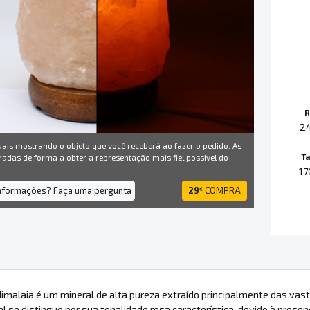
R
2
uais mostrando o objeto que você receberá ao fazer o pedido. As
T
radas de forma a obter a representação mais fiel possível do
17
informações? Faça uma pergunta
29
COMPRA
€
Himalaia é um mineral de alta pureza extraído principalmente das vast
al se distingue por sua tonalidade rosa característica, devido à pre