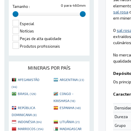
elementos
0 para 460mm
Tamanho :
sal rosa
d
em miner
Especial
O
sal ros
Notícias
extraídos
Peças de alta qualidade
culinário
Produtos profissionais
No merca
qualidade
MINERAIS POR PAÍS
Depósito
AFEGANISTÃO
ARGENTINA
(23)
Os princi
(44)
Caracter
BRASIL
CONGO -
(129)
KINSHASA
(18)
Densida
REPÚBLICA
ESPANHA
(48)
DOMINICANA
(8)
Dureza
INDONÉSIA
LITUÂNIA
(84)
(21)
Grupo
MARROCOS
MADAGASCAR
(354)