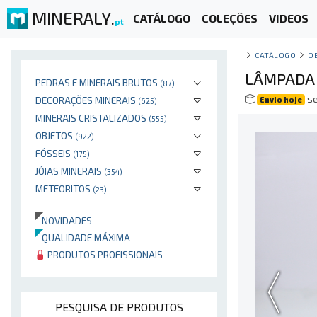
MINERALY.
CATÁLOGO
COLEÇÕES
VIDEOS
pt
CATÁLOGO
O
LÂMPADA 
PEDRAS E MINERAIS BRUTOS
(87)
se
DECORAÇÕES MINERAIS
Envio hoje
(625)
MINERAIS CRISTALIZADOS
(555)
OBJETOS
(922)
FÓSSEIS
(175)
JÓIAS MINERAIS
(354)
METEORITOS
(23)
NOVIDADES
QUALIDADE MÁXIMA
PRODUTOS PROFISSIONAIS
PESQUISA DE PRODUTOS