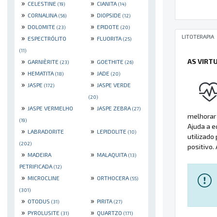
»
»
CELESTINE
CIANITA
(19)
(14)
»
»
CORNALINA
DIOPSIDE
(56)
(12)
»
»
DOLOMITE
EPIDOTE
(23)
(20)
LITOTERAPIA
»
»
ESPECTRÓLITO
FLUORITA
(25)
(11)
»
»
AS VIRT
GARNIÈRITE
GOETHITE
(23)
(26)
»
»
HEMATITA
JADE
(18)
(20)
»
»
JASPE
JASPE VERDE
(172)
(20)
»
»
JASPE VERMELHO
JASPE ZEBRA
(27)
melhorar 
(19)
Ajuda a e
»
»
LABRADORITE
LEPIDOLITE
(10)
utilizado
(202)
positivo.
»
»
MADEIRA
MALAQUITA
(13)
PETRIFICADA
(12)
»
»
MICROCLINE
ORTHOCERA
(55)
(301)
»
»
OTODUS
PIRITA
(31)
(27)
»
»
PYROLUSITE
QUARTZO
(31)
(171)