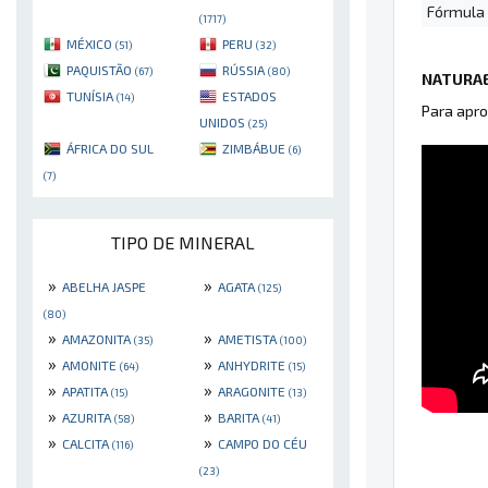
Fórmula
(1717)
MÉXICO
PERU
(51)
(32)
PAQUISTÃO
RÚSSIA
(67)
(80)
NATURAE
TUNÍSIA
ESTADOS
(14)
Para apro
UNIDOS
(25)
ÁFRICA DO SUL
ZIMBÁBUE
(6)
(7)
TIPO DE MINERAL
»
»
ABELHA JASPE
AGATA
(125)
(80)
»
»
AMAZONITA
AMETISTA
(35)
(100)
»
»
AMONITE
ANHYDRITE
(64)
(15)
»
»
APATITA
ARAGONITE
(15)
(13)
»
»
AZURITA
BARITA
(58)
(41)
»
»
CALCITA
CAMPO DO CÉU
(116)
(23)