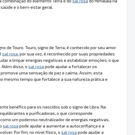
, a combinação do elemento Terra e do
sal rosa
do Himalaia na
a saúde e o bem-estar geral.
no de Touro. Touro, signo de Terra, é conhecido por seu amor
 O
sal rosa
, por sua vez, é reconhecido por suas propriedades
udar a limpar energias negativas e estabilizar emoções, o que
. Além disso, o
sal rosa
pode ajudar a fortalecer os
 promove uma sensação de paz e calma. Assim, esta
l, ao mesmo tempo que fortalece a sua natureza prática e
nte benéfico para os nascidos sob o signo de Libra. Na
quilibrantes e purificadoras, o que corresponde
ua como um poderoso neutralizador de energias negativas,
 o
sal rosa
pode ajudar a aumentar a autoconfiança e a
ver. Por fim, no nível físico, o
sal rosa
pode ajudar a