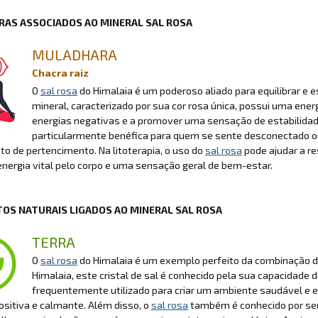
RAS ASSOCIADOS AO MINERAL SAL ROSA
MULADHARA
Chacra raiz
O
sal rosa
do Himalaia é um poderoso aliado para equilibrar e
mineral, caracterizado por sua cor rosa única, possui uma ener
energias negativas e a promover uma sensação de estabilidad
particularmente benéfica para quem se sente desconectado ou
o de pertencimento. Na litoterapia, o uso do
sal rosa
pode ajudar a re
energia vital pelo corpo e uma sensação geral de bem-estar.
OS NATURAIS LIGADOS AO MINERAL SAL ROSA
TERRA
O
sal rosa
do Himalaia é um exemplo perfeito da combinação de 
Himalaia, este cristal de sal é conhecido pela sua capacidade d
frequentemente utilizado para criar um ambiente saudável e 
ositiva e calmante. Além disso, o
sal rosa
também é conhecido por seus 