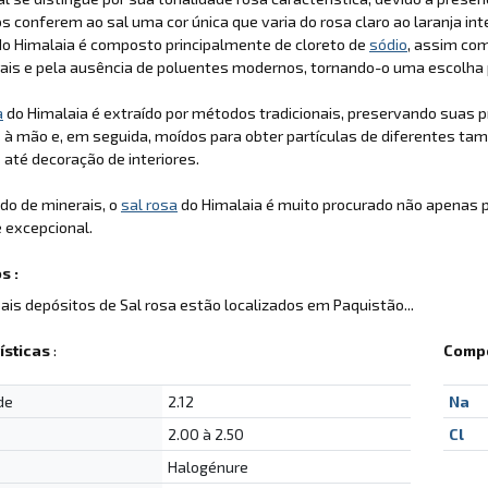
 conferem ao sal uma cor única que varia do rosa claro ao laranja i
o Himalaia é composto principalmente de cloreto de
sódio
, assim com
ais e pela ausência de poluentes modernos, tornando-o uma escolha 
a
do Himalaia é extraído por métodos tradicionais, preservando suas p
 à mão e, em seguida, moídos para obter partículas de diferentes t
s até decoração de interiores.
do de minerais, o
sal rosa
do Himalaia é muito procurado não apenas 
 excepcional.
s :
pais depósitos de Sal rosa estão localizados em Paquistão...
ísticas
:
Compo
de
2.12
Na
2.00 à 2.50
Cl
Halogénure