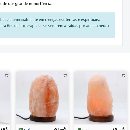
pode dar grande importância.
baseia principalmente em crenças esotéricas e espirituais.
a fins de litoterapia se se sentirem atraídas por aquela pedra
€
€
€
29
sal
24
sal
24
.90
.90