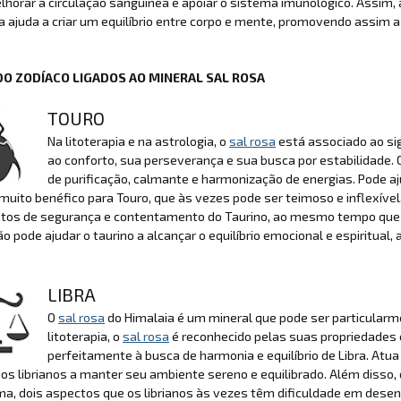
lhorar a circulação sanguínea e apoiar o sistema imunológico. Assim
ia ajuda a criar um equilíbrio entre corpo e mente, promovendo assim 
DO ZODÍACO LIGADOS AO MINERAL SAL ROSA
TOURO
Na litoterapia e na astrologia, o
sal rosa
está associado ao sig
ao conforto, sua perseverança e sua busca por estabilidade.
de purificação, calmante e harmonização de energias. Pode aj
muito benéfico para Touro, que às vezes pode ser teimoso e inflexível
tos de segurança e contentamento do Taurino, ao mesmo tempo que
o pode ajudar o taurino a alcançar o equilíbrio emocional e espiritua
LIBRA
O
sal rosa
do Himalaia é um mineral que pode ser particularme
litoterapia, o
sal rosa
é reconhecido pelas suas propriedades e
perfeitamente à busca de harmonia e equilíbrio de Libra. At
os librianos a manter seu ambiente sereno e equilibrado. Além disso,
a, dois aspectos que os librianos às vezes têm dificuldade em desenvol