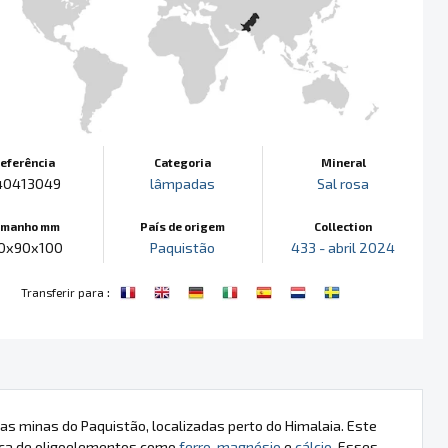
eferência
Categoria
Mineral
40413049
lâmpadas
Sal rosa
amanho mm
País de origem
Collection
0x90x100
Paquistão
433 - abril 2024
:
Transferir para
as minas do Paquistão, localizadas perto do Himalaia. Este
sença de oligoelementos como
ferro
,
magnésio
e
cálcio
. Esses