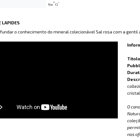
+
-
Na
Cl
 LAPIDES
fundar o conhecimento do mineral colecionável Sal rosa com a gentil
Infor
Titol
Pubbli
Durat
Descr
collez
cristal
O can
Natur
coleçã
permit
nos of