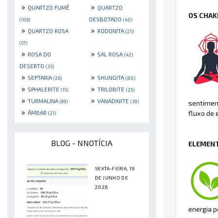
»
»
QUARTZO FUMÊ
QUARTZO
OS CHAK
DESBOTADO
(106)
(40)
»
»
QUARTZO ROSA
RODONITA
(25)
(57)
»
»
ROSA DO
SAL ROSA
(42)
DESERTO
(35)
»
»
SEPTARIA
SHUNGITA
(26)
(80)
»
»
SPHALERITE
TRILOBITE
(15)
(25)
»
»
TURMALINA
VANADINITE
(99)
(39)
sentiment
»
ÂMBAR
fluxo de 
(21)
BLOG - NNOTÍCIA
ELEMENT
SEXTA-FEIRA, 19
DE JUNHO DE
2026
energia p