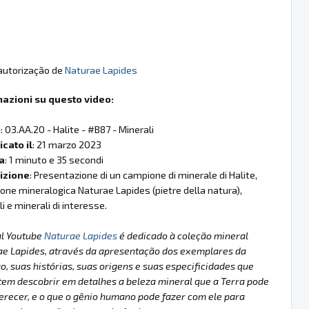
 autorização de
Naturae Lapides
mazioni su questo video:
o
: 03.AA.20 - Halite - #B87 - Minerali
cato il
: 21 marzo 2023
a
: 1 minuto e 35 secondi
izione
: Presentazione di un campione di minerale di Halite,
ione mineralogica Naturae Lapides (pietre della natura),
li e minerali di interesse.
al Youtube
Naturae Lapides
é dedicado à coleção mineral
ae Lapides, através da apresentação dos exemplares da
o, suas histórias, suas origens e suas especificidades que
em descobrir em detalhes a beleza mineral que a Terra pode
erecer, e o que o gênio humano pode fazer com ele para