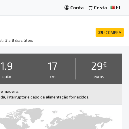
Conta
Cesta
PT
29
COMPRA
€
l :
3
a
8
dias úteis
1.9
17
29
€
quilo
cm
euros
de madeira.
a, interruptor e cabo de alimentação fornecidos.