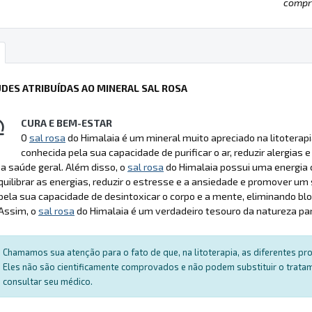
compre
UDES ATRIBUÍDAS AO MINERAL SAL ROSA
CURA E BEM-ESTAR
O
sal rosa
do Himalaia é um mineral muito apreciado na litoterap
conhecida pela sua capacidade de purificar o ar, reduzir alergias
a saúde geral. Além disso, o
sal rosa
do Himalaia possui uma energia
quilibrar as energias, reduzir o estresse e a ansiedade e promover um
 pela sua capacidade de desintoxicar o corpo e a mente, eliminando 
 Assim, o
sal rosa
do Himalaia é um verdadeiro tesouro da natureza par
Chamamos sua atenção para o fato de que, na litoterapia, as diferentes p
Eles não são cientificamente comprovados e não podem substituir o trat
consultar seu médico.