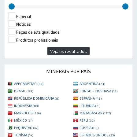
Especial
Notícias
Peças de alta qualidade
Produtos profissionais
Veja os resultados
MINERAIS POR PAÍS
AFEGANISTÃO
ARGENTINA
(44)
(23)
BRASIL
CONGO - KINSHASA
(129)
(18)
REPÚBLICA DOMINICANA
ESPANHA
(8)
(48)
INDONÉSIA
LITUÂNIA
(84)
(21)
MARROCOS
MADAGASCAR
(354)
(1717)
MÉXICO
PERU
(51)
(32)
PAQUISTÃO
RÚSSIA
(67)
(80)
TUNÍSIA
ESTADOS UNIDOS
(14)
(25)