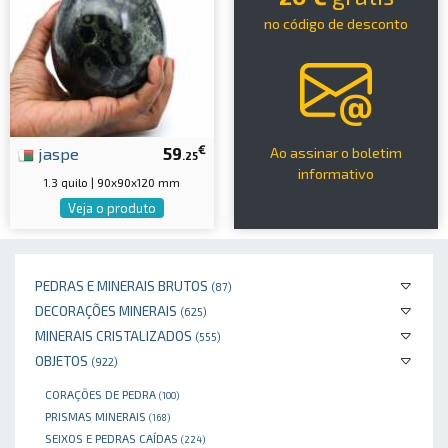
no código de desconto
€
jaspe
59
Ao assinar o boletim
.25
informativo
1.3 quilo | 90x90x120 mm
Veja o produto
PEDRAS E MINERAIS BRUTOS
(87)
DECORAÇÕES MINERAIS
(625)
MINERAIS CRISTALIZADOS
(555)
OBJETOS
(922)
CORAÇÕES DE PEDRA
(100)
PRISMAS MINERAIS
(168)
SEIXOS E PEDRAS CAÍDAS
(224)