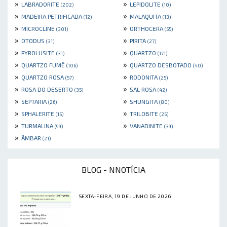
»
»
LABRADORITE
LEPIDOLITE
(202)
(10)
»
»
MADEIRA PETRIFICADA
MALAQUITA
(12)
(13)
»
»
MICROCLINE
ORTHOCERA
(301)
(55)
»
»
OTODUS
PIRITA
(31)
(27)
»
»
PYROLUSITE
QUARTZO
(31)
(171)
»
»
QUARTZO FUMÊ
QUARTZO DESBOTADO
(106)
(40)
»
»
QUARTZO ROSA
RODONITA
(57)
(25)
»
»
ROSA DO DESERTO
SAL ROSA
(35)
(42)
»
»
SEPTARIA
SHUNGITA
(26)
(80)
»
»
SPHALERITE
TRILOBITE
(15)
(25)
»
»
TURMALINA
VANADINITE
(99)
(39)
»
ÂMBAR
(21)
BLOG - NNOTÍCIA
SEXTA-FEIRA, 19 DE JUNHO DE 2026