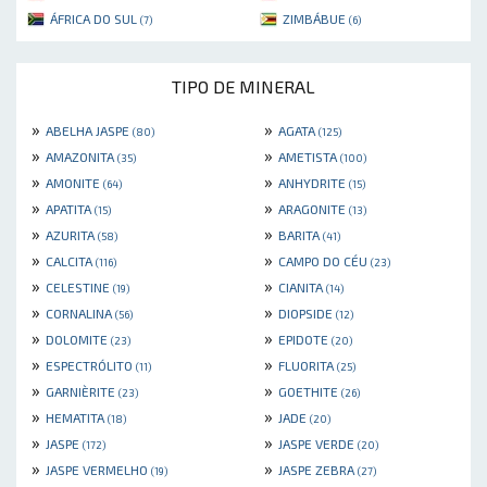
ÁFRICA DO SUL
ZIMBÁBUE
(7)
(6)
TIPO DE MINERAL
»
»
ABELHA JASPE
AGATA
(80)
(125)
»
»
AMAZONITA
AMETISTA
(35)
(100)
»
»
AMONITE
ANHYDRITE
(64)
(15)
»
»
APATITA
ARAGONITE
(15)
(13)
»
»
AZURITA
BARITA
(58)
(41)
»
»
CALCITA
CAMPO DO CÉU
(116)
(23)
»
»
CELESTINE
CIANITA
(19)
(14)
»
»
CORNALINA
DIOPSIDE
(56)
(12)
»
»
DOLOMITE
EPIDOTE
(23)
(20)
»
»
ESPECTRÓLITO
FLUORITA
(11)
(25)
»
»
GARNIÈRITE
GOETHITE
(23)
(26)
»
»
HEMATITA
JADE
(18)
(20)
»
»
JASPE
JASPE VERDE
(172)
(20)
»
»
JASPE VERMELHO
JASPE ZEBRA
(19)
(27)