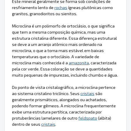
Este mineral geralmente se forma sob condições de
resfriamento lento de
rochas
ígneas plutônicas como
granitos, granodioritos ou sienitos.
Microclina é um polimorfo de ortoclásio, o que significa
que tem a mesma composição química, mas uma
estrutura cristalina diferente. Essa diferença estrutural
se deve a um arranjo atômico mais ordenado na
microclina, o que a torna mais estável em baixas
temperaturas que o ortoclásio. A variedade de
microclina mais conhecida é a
amazonita
, caracterizada
pela cor verde. Essa coloração se deve a quantidades
muito pequenas de impurezas, incluindo chumbo e água.
Do ponto de vista cristalográfico, a microclina pertence
ao sistema cristalino triclínico. Seus
cristais
são
geralmente prismáticos, alongados ou achatados,
podendo formar gêmeos. A microclina frequentemente
exibe uma estrutura pertítica, caracterizada por
protuberâncias lamelares de outro
feldspato
(albita)
dentro de seus
cristais
.