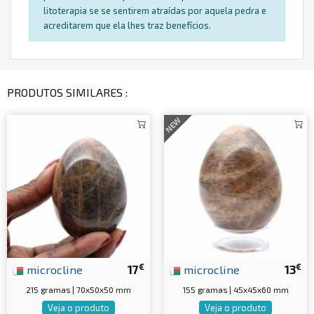
litoterapia se se sentirem atraídas por aquela pedra e
acreditarem que ela lhes traz benefícios.
PRODUTOS SIMILARES :
NEW
€
€
microcline
17
microcline
13
215 gramas | 70x50x50 mm
155 gramas | 45x45x60 mm
Veja o produto
Veja o produto