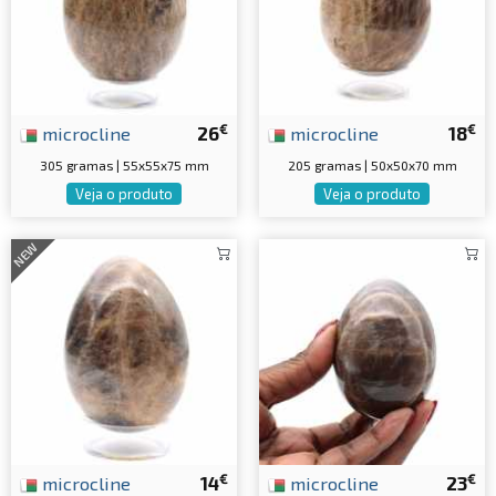
€
€
microcline
26
microcline
18
305 gramas | 55x55x75 mm
205 gramas | 50x50x70 mm
Veja o produto
Veja o produto
NEW
€
€
microcline
14
microcline
23