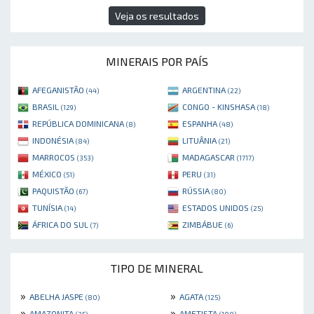
Veja os resultados
MINERAIS POR PAÍS
AFEGANISTÃO
ARGENTINA
(44)
(22)
BRASIL
CONGO - KINSHASA
(129)
(18)
REPÚBLICA DOMINICANA
ESPANHA
(8)
(48)
INDONÉSIA
LITUÂNIA
(84)
(21)
MARROCOS
MADAGASCAR
(353)
(1717)
MÉXICO
PERU
(51)
(31)
PAQUISTÃO
RÚSSIA
(67)
(80)
TUNÍSIA
ESTADOS UNIDOS
(14)
(25)
ÁFRICA DO SUL
ZIMBÁBUE
(7)
(6)
TIPO DE MINERAL
»
»
ABELHA JASPE
AGATA
(80)
(125)
»
»
AMAZONITA
AMETISTA