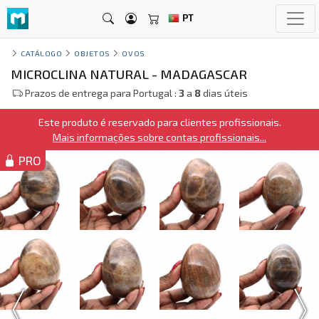
PT
CATÁLOGO
OBJETOS
OVOS
MICROCLINA NATURAL - MADAGASCAR
Prazos de entrega para Portugal :
3
a
8
dias úteis
Este produto é reservado para clientes profissionais.
Mais informações sobre contas profissionais...
PRO