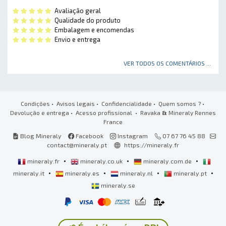
Avaliação geral
Qualidade do produto
Embalagem e encomendas
Envio e entrega
VER TODOS OS COMENTÁRIOS ...
Condições
•
Avisos legais
•
Confidencialidade
•
Quem somos ?
•
Devolução e entrega
•
Acesso profissional
• Ravaka
&
Mineraly Rennes
France
Blog Mineraly
Facebook
Instagram
07 67 76 45 88
contact@mineraly.pt
https://mineraly.fr
•
•
•
mineraly.fr
mineraly.co.uk
mineraly.com.de
•
•
•
•
mineraly.it
mineraly.es
mineraly.nl
mineraly.pt
mineraly.se