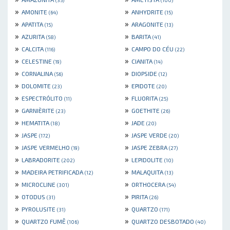
(35)
(100)
»
»
AMONITE
ANHYDRITE
(64)
(15)
»
»
APATITA
ARAGONITE
(15)
(13)
»
»
AZURITA
BARITA
(58)
(41)
»
»
CALCITA
CAMPO DO CÉU
(116)
(22)
»
»
CELESTINE
CIANITA
(19)
(14)
»
»
CORNALINA
DIOPSIDE
(56)
(12)
»
»
DOLOMITE
EPIDOTE
(23)
(20)
»
»
ESPECTRÓLITO
FLUORITA
(11)
(25)
»
»
GARNIÈRITE
GOETHITE
(23)
(26)
»
»
HEMATITA
JADE
(18)
(20)
»
»
JASPE
JASPE VERDE
(172)
(20)
»
»
JASPE VERMELHO
JASPE ZEBRA
(19)
(27)
»
»
LABRADORITE
LEPIDOLITE
(202)
(10)
»
»
MADEIRA PETRIFICADA
MALAQUITA
(12)
(13)
»
»
MICROCLINE
ORTHOCERA
(301)
(54)
»
»
OTODUS
PIRITA
(31)
(26)
»
»
PYROLUSITE
QUARTZO
(31)
(171)
»
»
QUARTZO FUMÊ
QUARTZO DESBOTADO
(106)
(40)