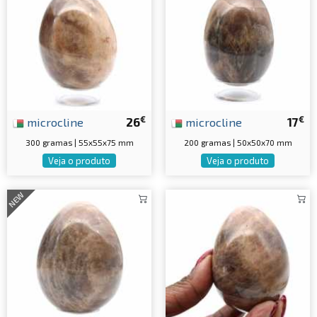
€
€
microcline
26
microcline
17
300 gramas | 55x55x75 mm
200 gramas | 50x50x70 mm
Veja o produto
Veja o produto
NEW