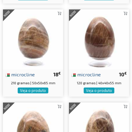
NEW
NEW
€
€
microcline
18
microcline
10
210 gramas | 50x50x65 mm
120 gramas | 40x40x55 mm
Veja o produto
Veja o produto
NEW
NEW