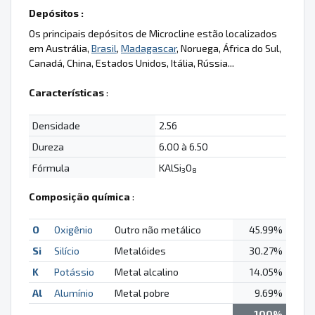
Depósitos :
Os principais depósitos de Microcline estão localizados
em Austrália,
Brasil
,
Madagascar
, Noruega, África do Sul,
Canadá, China, Estados Unidos, Itália, Rússia...
Características
:
Densidade
2.56
Dureza
6.00 à 6.50
Fórmula
KAlSi
O
3
8
Composição química
:
O
Oxigênio
Outro não metálico
45.99%
Si
Silício
Metalóides
30.27%
K
Potássio
Metal alcalino
14.05%
Al
Alumínio
Metal pobre
9.69%
100%