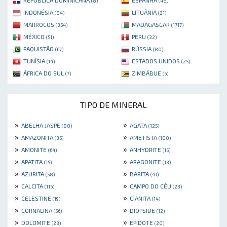
REPÚBLICA DOMINICANA
ESPANHA
(8)
(48)
INDONÉSIA
LITUÂNIA
(84)
(21)
MARROCOS
MADAGASCAR
(354)
(1717)
MÉXICO
PERU
(51)
(32)
PAQUISTÃO
RÚSSIA
(67)
(80)
TUNÍSIA
ESTADOS UNIDOS
(14)
(25)
ÁFRICA DO SUL
ZIMBÁBUE
(7)
(6)
TIPO DE MINERAL
»
»
ABELHA JASPE
AGATA
(80)
(125)
»
»
AMAZONITA
AMETISTA
(35)
(100)
»
»
AMONITE
ANHYDRITE
(64)
(15)
»
»
APATITA
ARAGONITE
(15)
(13)
»
»
AZURITA
BARITA
(58)
(41)
»
»
CALCITA
CAMPO DO CÉU
(116)
(23)
»
»
CELESTINE
CIANITA
(19)
(14)
»
»
CORNALINA
DIOPSIDE
(56)
(12)
»
»
DOLOMITE
EPIDOTE
(23)
(20)