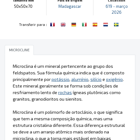
Tamanho mm
País de origem
Collection
50x50x70
Madagascar
619 - março
2026
:
Transferir para
MICROCLINE
Microclina é um mineral pertencente ao grupo dos
feldspatos. Sua fórmula química indica que é composto
principalmente por
potássio
,
alumínio
,
silício
e
oxigênio
.
Este mineral geralmente se forma sob condições de
resfriamento lento de
rochas
ígneas plutônicas como
granitos, granodioritos ou sienitos.
Microclina é um polimorfo de ortoclásio, o que significa
que tem a mesma composição química, mas uma
estrutura cristalina diferente. Essa diferença estrutural
se deve a um arranjo atômico mais ordenado na
microclina, o que a torna mais estável em baixas