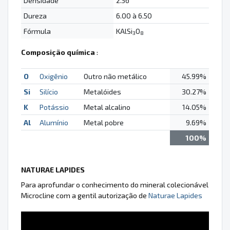
Densidade
2.56
Dureza
6.00 à 6.50
Fórmula
KAlSi
O
3
8
Composição química
:
O
Oxigênio
Outro não metálico
45.99%
Si
Silício
Metalóides
30.27%
K
Potássio
Metal alcalino
14.05%
Al
Alumínio
Metal pobre
9.69%
100%
NATURAE LAPIDES
Para aprofundar o conhecimento do mineral colecionável
Microcline com a gentil autorização de
Naturae Lapides