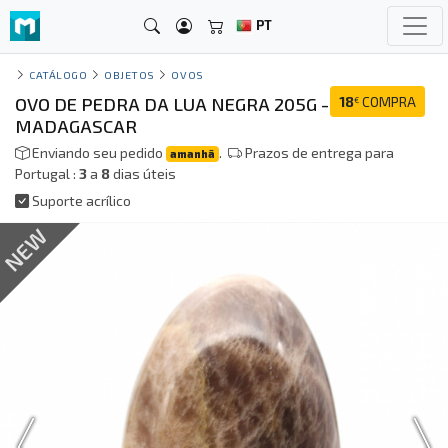
PT
CATÁLOGO
OBJETOS
OVOS
OVO DE PEDRA DA LUA NEGRA 205G -
18
COMPRA
€
MADAGASCAR
Enviando seu pedido
.
Prazos de entrega para
amanhã
Portugal :
3
a
8
dias úteis
Suporte acrílico
NEW