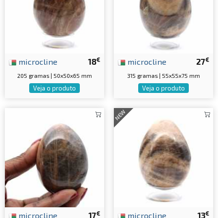
€
€
microcline
18
microcline
27
205 gramas | 50x50x65 mm
315 gramas | 55x55x75 mm
Veja o produto
Veja o produto
NEW
€
€
microcline
17
microcline
13