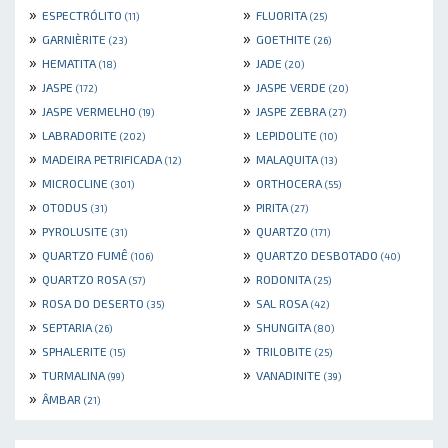
»
»
ESPECTRÓLITO
FLUORITA
(11)
(25)
»
»
GARNIÈRITE
GOETHITE
(23)
(26)
»
»
HEMATITA
JADE
(18)
(20)
»
»
JASPE
JASPE VERDE
(172)
(20)
»
»
JASPE VERMELHO
JASPE ZEBRA
(19)
(27)
»
»
LABRADORITE
LEPIDOLITE
(202)
(10)
»
»
MADEIRA PETRIFICADA
MALAQUITA
(12)
(13)
»
»
MICROCLINE
ORTHOCERA
(301)
(55)
»
»
OTODUS
PIRITA
(31)
(27)
»
»
PYROLUSITE
QUARTZO
(31)
(171)
»
»
QUARTZO FUMÊ
QUARTZO DESBOTADO
(106)
(40)
»
»
QUARTZO ROSA
RODONITA
(57)
(25)
»
»
ROSA DO DESERTO
SAL ROSA
(35)
(42)
»
»
SEPTARIA
SHUNGITA
(26)
(80)
»
»
SPHALERITE
TRILOBITE
(15)
(25)
»
»
TURMALINA
VANADINITE
(99)
(39)
»
ÂMBAR
(21)