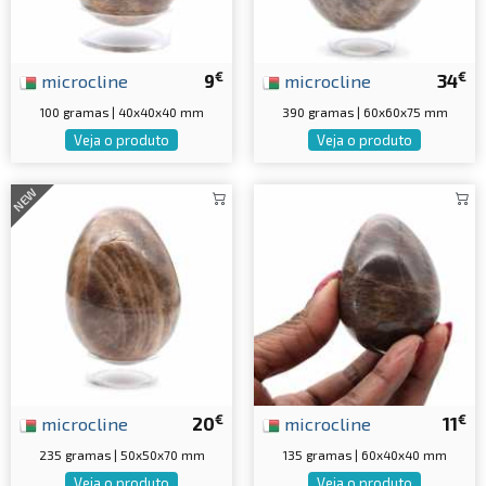
€
€
microcline
9
microcline
34
100 gramas | 40x40x40 mm
390 gramas | 60x60x75 mm
Veja o produto
Veja o produto
NEW
€
€
microcline
20
microcline
11
235 gramas | 50x50x70 mm
135 gramas | 60x40x40 mm
Veja o produto
Veja o produto