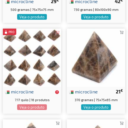
€
€
microcline
29
microcline
42
500 gramas | 75x75x75 mm
730 gramas | 80x100x90 mm
Veja o produto
Veja o produto
PRO
€
microcline
microcline
21
7.17 quilo | 16 produtos
370 gramas | 75x75x65 mm
Veja o produto
Veja o produto