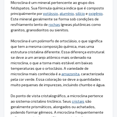
Microclina é um mineral pertencente ao grupo dos
feldspatos. Sua fórmula química indica que é composto
principalmente por
potássio
,
alumínio
,
silício
e
oxigênio
.
Este mineral geralmente se forma sob condições de
resfriamento lento de
rochas
ígneas plutônicas como
granitos, granodioritos ou sienitos.
Microclina é um polimorfo de ortoclásio, o que significa
que tem a mesma composição química, mas uma
estrutura cristalina diferente. Essa diferença estrutural
se deve a um arranjo atômico mais ordenado na
microclina, o que a torna mais estável em baixas
temperaturas que o ortoclásio. A variedade de
microclina mais conhecida é a
amazonita
, caracterizada
pela cor verde. Essa coloração se deve a quantidades
muito pequenas de impurezas, incluindo chumbo e água.
Do ponto de vista cristalográfico, a microclina pertence
ao sistema cristalino triclínico. Seus
cristais
são
geralmente prismáticos, alongados ou achatados,
podendo formar gêmeos. A microclina frequentemente