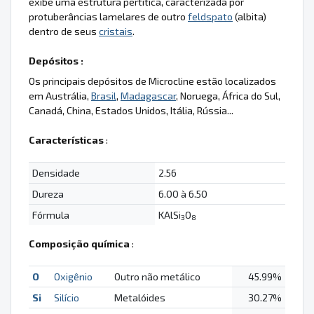
exibe uma estrutura pertítica, caracterizada por
protuberâncias lamelares de outro
feldspato
(albita)
dentro de seus
cristais
.
Depósitos :
Os principais depósitos de Microcline estão localizados
em Austrália,
Brasil
,
Madagascar
, Noruega, África do Sul,
Canadá, China, Estados Unidos, Itália, Rússia...
Características
:
Densidade
2.56
Dureza
6.00 à 6.50
Fórmula
KAlSi
O
3
8
Composição química
:
O
Oxigênio
Outro não metálico
45.99%
Si
Silício
Metalóides
30.27%