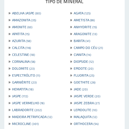
TIPO DE MINERAL
»
»
ABELHA JASPE
AGATA
(80)
(125)
»
»
AMAZONITA
AMETISTA
(35)
(99)
»
»
AMONITE
ANHYDRITE
(63)
(15)
»
»
APATITA
ARAGONITE
(15)
(13)
»
»
AZURITA
BARITA
(58)
(41)
»
»
CALCITA
CAMPO DO CÉU
(116)
(21)
»
»
CELESTINE
CIANITA
(18)
(14)
»
»
CORNALINA
DIOPSIDE
(56)
(12)
»
»
DOLOMITE
EPIDOTE
(23)
(20)
»
»
ESPECTRÓLITO
FLUORITA
(11)
(25)
»
»
GARNIÈRITE
GOETHITE
(23)
(26)
»
»
HEMATITA
JADE
(18)
(20)
»
»
JASPE
JASPE VERDE
(172)
(20)
»
»
JASPE VERMELHO
JASPE ZEBRA
(19)
(27)
»
»
LABRADORITE
LEPIDOLITE
(202)
(10)
»
»
MADEIRA PETRIFICADA
MALAQUITA
(12)
(12)
»
»
MICROCLINE
ORTHOCERA
(301)
(54)