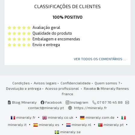
CLASSIFICAÇÕES DE CLIENTES
100% POSITIVO
Avaliação geral
Qualidade do produto
Embalagem e encomendas
Envio e entrega
VER TODOS OS COMENTÁRIOS ...
Condições
•
Avisos legais
•
Confidencialidade
•
Quem somos ?
•
Devolução e entrega
•
Acesso profissional
• Ravaka
&
Mineraly Rennes
France
Blog Mineraly
Facebook
Instagram
07 67 76 45 88
contact@mineraly.pt
https://mineraly.fr
•
•
•
mineraly.fr
mineraly.co.uk
mineraly.com.de
•
•
•
•
mineraly.it
mineraly.es
mineraly.nl
mineraly.pt
mineraly.se