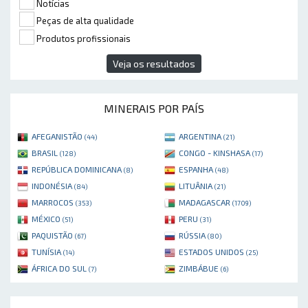
Notícias
Peças de alta qualidade
Produtos profissionais
Veja os resultados
MINERAIS POR PAÍS
AFEGANISTÃO
ARGENTINA
(44)
(21)
BRASIL
CONGO - KINSHASA
(128)
(17)
REPÚBLICA DOMINICANA
ESPANHA
(8)
(48)
INDONÉSIA
LITUÂNIA
(84)
(21)
MARROCOS
MADAGASCAR
(353)
(1709)
MÉXICO
PERU
(51)
(31)
PAQUISTÃO
RÚSSIA
(67)
(80)
TUNÍSIA
ESTADOS UNIDOS
(14)
(25)
ÁFRICA DO SUL
ZIMBÁBUE
(7)
(6)