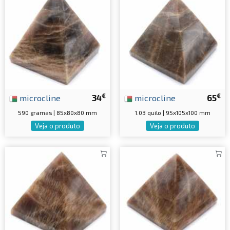
€
€
microcline
34
microcline
65
590 gramas | 85x80x80 mm
1.03 quilo | 95x105x100 mm
Veja o produto
Veja o produto