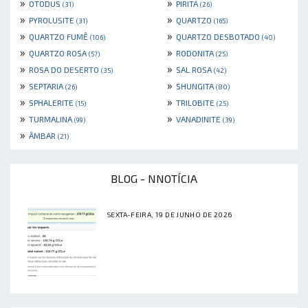
»
»
OTODUS
PIRITA
(31)
(26)
»
»
PYROLUSITE
QUARTZO
(31)
(165)
»
»
QUARTZO FUMÊ
QUARTZO DESBOTADO
(106)
(40)
»
»
QUARTZO ROSA
RODONITA
(57)
(25)
»
»
ROSA DO DESERTO
SAL ROSA
(35)
(42)
»
»
SEPTARIA
SHUNGITA
(26)
(80)
»
»
SPHALERITE
TRILOBITE
(15)
(25)
»
»
TURMALINA
VANADINITE
(99)
(39)
»
ÂMBAR
(21)
BLOG - NNOTÍCIA
SEXTA-FEIRA, 19 DE JUNHO DE 2026