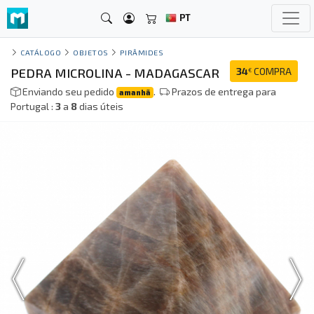
PT
CATÁLOGO
OBJETOS
PIRÂMIDES
PEDRA MICROLINA - MADAGASCAR
34
COMPRA
€
Enviando seu pedido
.
Prazos de entrega para
amanhã
Portugal :
3
a
8
dias úteis