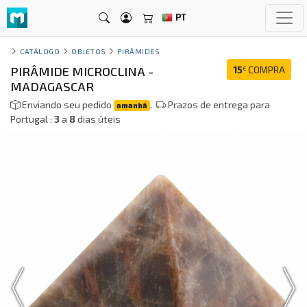
PT
CATÁLOGO
OBJETOS
PIRÂMIDES
PIRÂMIDE MICROCLINA -
15
COMPRA
€
MADAGASCAR
Enviando seu pedido
.
Prazos de entrega para
amanhã
Portugal :
3
a
8
dias úteis