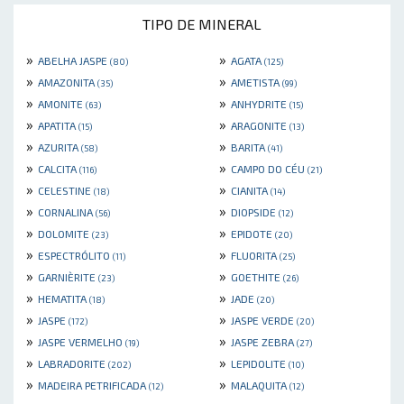
TIPO DE MINERAL
»
»
ABELHA JASPE
AGATA
(80)
(125)
»
»
AMAZONITA
AMETISTA
(35)
(99)
»
»
AMONITE
ANHYDRITE
(63)
(15)
»
»
APATITA
ARAGONITE
(15)
(13)
»
»
AZURITA
BARITA
(58)
(41)
»
»
CALCITA
CAMPO DO CÉU
(116)
(21)
»
»
CELESTINE
CIANITA
(18)
(14)
»
»
CORNALINA
DIOPSIDE
(56)
(12)
»
»
DOLOMITE
EPIDOTE
(23)
(20)
»
»
ESPECTRÓLITO
FLUORITA
(11)
(25)
»
»
GARNIÈRITE
GOETHITE
(23)
(26)
»
»
HEMATITA
JADE
(18)
(20)
»
»
JASPE
JASPE VERDE
(172)
(20)
»
»
JASPE VERMELHO
JASPE ZEBRA
(19)
(27)
»
»
LABRADORITE
LEPIDOLITE
(202)
(10)
»
»
MADEIRA PETRIFICADA
MALAQUITA
(12)
(12)