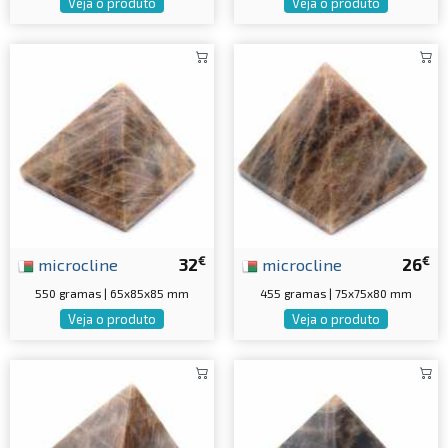
Veja o produto
Veja o produto
€
€
microcline
32
microcline
26
550 gramas | 65x85x85 mm
455 gramas | 75x75x80 mm
Veja o produto
Veja o produto