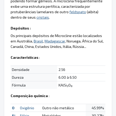
podendo formar gêmeos. A microclina frequentemente
exibe uma estrutura pertítica, caracterizada por
protuberâncias lamelares de outro
feldspato
(albita)
dentro de seus
cristais
.
Depósitos :
Os principais depósitos de Microcline estão localizados
em Austrália,
Brasil
,
Madagascar
, Noruega, África do Sul,
Canadá, China, Estados Unidos, Itália, Rússia...
Características
:
Densidade
2.56
Dureza
6.00 à 6.50
Fórmula
KAlSi
O
3
8
Composição química
:
O
Oxigênio
Outro não metálico
45.99%
Si
Silício
Metalóides
30.27%