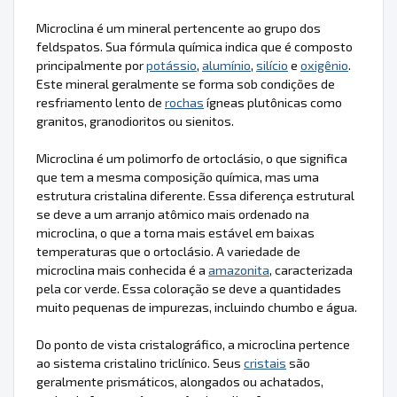
Microclina é um mineral pertencente ao grupo dos
feldspatos. Sua fórmula química indica que é composto
principalmente por
potássio
,
alumínio
,
silício
e
oxigênio
.
Este mineral geralmente se forma sob condições de
resfriamento lento de
rochas
ígneas plutônicas como
granitos, granodioritos ou sienitos.
Microclina é um polimorfo de ortoclásio, o que significa
que tem a mesma composição química, mas uma
estrutura cristalina diferente. Essa diferença estrutural
se deve a um arranjo atômico mais ordenado na
microclina, o que a torna mais estável em baixas
temperaturas que o ortoclásio. A variedade de
microclina mais conhecida é a
amazonita
, caracterizada
pela cor verde. Essa coloração se deve a quantidades
muito pequenas de impurezas, incluindo chumbo e água.
Do ponto de vista cristalográfico, a microclina pertence
ao sistema cristalino triclínico. Seus
cristais
são
geralmente prismáticos, alongados ou achatados,