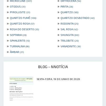
»
»
MICROCLINE
ORTHOCERA
(301)
(54)
»
»
OTODUS
PIRITA
(31)
(26)
»
»
PYROLUSITE
QUARTZO
(31)
(165)
»
»
QUARTZO FUMÊ
QUARTZO DESBOTADO
(106)
(40)
»
»
QUARTZO ROSA
RODONITA
(57)
(25)
»
»
ROSA DO DESERTO
SAL ROSA
(35)
(42)
»
»
SEPTARIA
SHUNGITA
(26)
(80)
»
»
SPHALERITE
TRILOBITE
(15)
(25)
»
»
TURMALINA
VANADINITE
(99)
(39)
»
ÂMBAR
(21)
BLOG - NNOTÍCIA
SEXTA-FEIRA, 19 DE JUNHO DE 2026