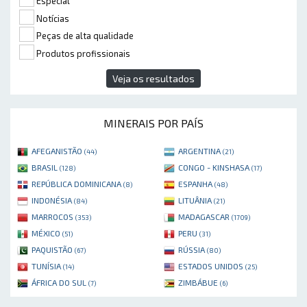
Especial
Notícias
Peças de alta qualidade
Produtos profissionais
Veja os resultados
MINERAIS POR PAÍS
AFEGANISTÃO
ARGENTINA
(44)
(21)
BRASIL
CONGO - KINSHASA
(128)
(17)
REPÚBLICA DOMINICANA
ESPANHA
(8)
(48)
INDONÉSIA
LITUÂNIA
(84)
(21)
MARROCOS
MADAGASCAR
(353)
(1709)
MÉXICO
PERU
(51)
(31)
PAQUISTÃO
RÚSSIA
(67)
(80)
TUNÍSIA
ESTADOS UNIDOS
(14)
(25)
ÁFRICA DO SUL
ZIMBÁBUE
(7)
(6)