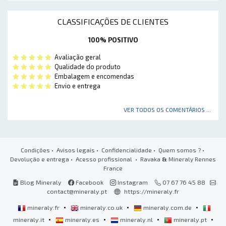
CLASSIFICAÇÕES DE CLIENTES
100% POSITIVO
Avaliação geral
Qualidade do produto
Embalagem e encomendas
Envio e entrega
VER TODOS OS COMENTÁRIOS ...
Condições
•
Avisos legais
•
Confidencialidade
•
Quem somos ?
•
Devolução e entrega
•
Acesso profissional
• Ravaka
&
Mineraly Rennes
France
Blog Mineraly
Facebook
Instagram
07 67 76 45 88
contact@mineraly.pt
https://mineraly.fr
•
•
•
mineraly.fr
mineraly.co.uk
mineraly.com.de
•
•
•
•
mineraly.it
mineraly.es
mineraly.nl
mineraly.pt