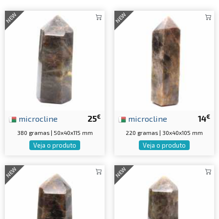
NEW
NEW
€
€
microcline
25
microcline
14
380 gramas | 50x40x115 mm
220 gramas | 30x40x105 mm
Veja o produto
Veja o produto
NEW
NEW