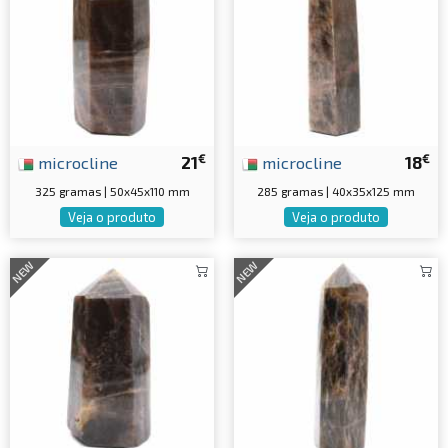
€
€
microcline
21
microcline
18
325 gramas | 50x45x110 mm
285 gramas | 40x35x125 mm
Veja o produto
Veja o produto
NEW
NEW