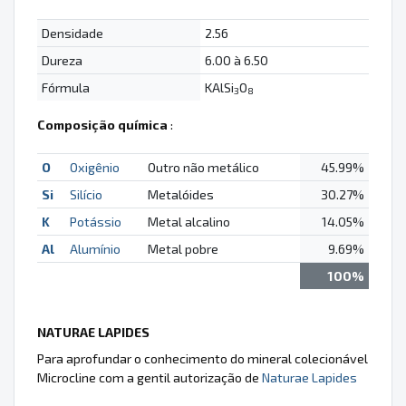
Densidade
2.56
Dureza
6.00 à 6.50
Fórmula
KAlSi
O
3
8
Composição química
:
O
Oxigênio
Outro não metálico
45.99%
Si
Silício
Metalóides
30.27%
K
Potássio
Metal alcalino
14.05%
Al
Alumínio
Metal pobre
9.69%
100%
NATURAE LAPIDES
Para aprofundar o conhecimento do mineral colecionável
Microcline com a gentil autorização de
Naturae Lapides