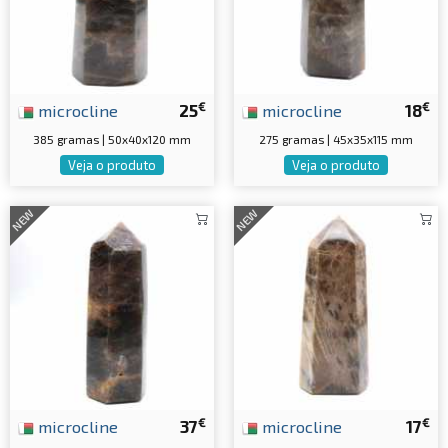
€
€
microcline
25
microcline
18
385 gramas | 50x40x120 mm
275 gramas | 45x35x115 mm
Veja o produto
Veja o produto
NEW
NEW
€
€
microcline
37
microcline
17