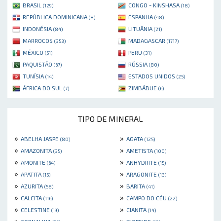
BRASIL
CONGO - KINSHASA
(129)
(18)
REPÚBLICA DOMINICANA
ESPANHA
(8)
(48)
INDONÉSIA
LITUÂNIA
(84)
(21)
MARROCOS
MADAGASCAR
(353)
(1717)
MÉXICO
PERU
(51)
(31)
PAQUISTÃO
RÚSSIA
(67)
(80)
TUNÍSIA
ESTADOS UNIDOS
(14)
(25)
ÁFRICA DO SUL
ZIMBÁBUE
(7)
(6)
TIPO DE MINERAL
»
»
ABELHA JASPE
AGATA
(80)
(125)
»
»
AMAZONITA
AMETISTA
(35)
(100)
»
»
AMONITE
ANHYDRITE
(64)
(15)
»
»
APATITA
ARAGONITE
(15)
(13)
»
»
AZURITA
BARITA
(58)
(41)
»
»
CALCITA
CAMPO DO CÉU
(116)
(22)
»
»
CELESTINE
CIANITA
(19)
(14)
»
»