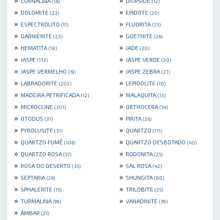
CORNALINA
DIOPSIDE
(56)
(12)
»
»
DOLOMITE
EPIDOTE
(23)
(20)
»
»
ESPECTRÓLITO
FLUORITA
(11)
(25)
»
»
GARNIÈRITE
GOETHITE
(23)
(26)
»
»
HEMATITA
JADE
(18)
(20)
»
»
JASPE
JASPE VERDE
(172)
(20)
»
»
JASPE VERMELHO
JASPE ZEBRA
(19)
(27)
»
»
LABRADORITE
LEPIDOLITE
(202)
(10)
»
»
MADEIRA PETRIFICADA
MALAQUITA
(12)
(13)
»
»
MICROCLINE
ORTHOCERA
(301)
(54)
»
»
OTODUS
PIRITA
(31)
(26)
»
»
PYROLUSITE
QUARTZO
(31)
(171)
»
»
QUARTZO FUMÊ
QUARTZO DESBOTADO
(106)
(40)
»
»
QUARTZO ROSA
RODONITA
(57)
(25)
»
»
ROSA DO DESERTO
SAL ROSA
(35)
(42)
»
»
SEPTARIA
SHUNGITA
(26)
(80)
»
»
SPHALERITE
TRILOBITE
(15)
(25)
»
»
TURMALINA
VANADINITE
(99)
(39)
»
ÂMBAR
(21)