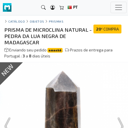
PT
CATÁLOGO
OBJETOS
PRISMAS
PRISMA DE MICROCLINA NATURAL -
20
COMPRA
€
PEDRA DA LUA NEGRA DE
MADAGASCAR
Enviando seu pedido
.
Prazos de entrega para
amanhã
Portugal :
3
a
8
dias úteis
NEW