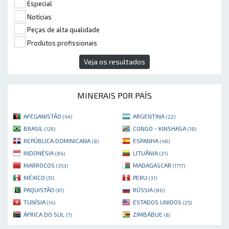
Especial
Notícias
Peças de alta qualidade
Produtos profissionais
Veja os resultados
MINERAIS POR PAÍS
AFEGANISTÃO
ARGENTINA
(44)
(22)
BRASIL
CONGO - KINSHASA
(129)
(18)
REPÚBLICA DOMINICANA
ESPANHA
(8)
(48)
INDONÉSIA
LITUÂNIA
(84)
(21)
MARROCOS
MADAGASCAR
(353)
(1717)
MÉXICO
PERU
(51)
(31)
PAQUISTÃO
RÚSSIA
(67)
(80)
TUNÍSIA
ESTADOS UNIDOS
(14)
(25)
ÁFRICA DO SUL
ZIMBÁBUE
(7)
(6)