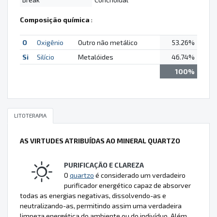
Composição química
:
O
Oxigênio
Outro não metálico
53.26%
Si
Silício
Metalóides
46.74%
100%
LITOTERAPIA
AS VIRTUDES ATRIBUÍDAS AO MINERAL QUARTZO
PURIFICAÇÃO E CLAREZA
O
quartzo
é considerado um verdadeiro
purificador energético capaz de absorver
todas as energias negativas, dissolvendo-as e
neutralizando-as, permitindo assim uma verdadeira
limpeza energética do ambiente ou do indivíduo. Além