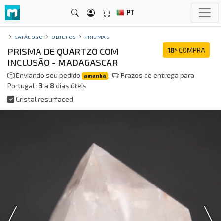
PT
CATÁLOGO
OBJETOS
PRISMAS
PRISMA DE QUARTZO COM
18
COMPRA
€
INCLUSÃO - MADAGASCAR
Enviando seu pedido
.
Prazos de entrega para
amanhã
Portugal :
3
a
8
dias úteis
Cristal resurfaced