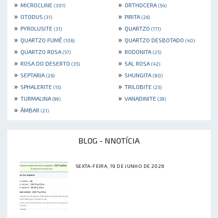
»
»
MICROCLINE
ORTHOCERA
(301)
(54)
»
»
OTODUS
PIRITA
(31)
(26)
»
»
PYROLUSITE
QUARTZO
(31)
(171)
»
»
QUARTZO FUMÊ
QUARTZO DESBOTADO
(106)
(40)
»
»
QUARTZO ROSA
RODONITA
(57)
(25)
»
»
ROSA DO DESERTO
SAL ROSA
(35)
(42)
»
»
SEPTARIA
SHUNGITA
(26)
(80)
»
»
SPHALERITE
TRILOBITE
(15)
(25)
»
»
TURMALINA
VANADINITE
(99)
(39)
»
ÂMBAR
(21)
BLOG - NNOTÍCIA
SEXTA-FEIRA, 19 DE JUNHO DE 2026