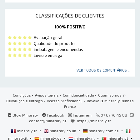
CLASSIFICAÇÕES DE CLIENTES
100% POSITIVO
Avaliação geral
Qualidade do produto
Embalagem e encomendas
Envio e entrega
VER TODOS OS COMENTÁRIOS ...
Condições
•
Avisos legais
•
Confidencialidade
•
Quem somos ?
•
Devolução e entrega
•
Acesso profissional
• Ravaka
&
Mineraly Rennes
France
Blog Mineraly
Facebook
Instagram
07 67 76 45 88
contact@mineraly.pt
https://mineraly.fr
•
•
•
mineraly.fr
mineraly.co.uk
mineraly.com.de
•
•
•
•
mineraly.it
mineraly.es
mineraly.nl
mineraly.pt