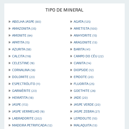
TIPO DE MINERAL
»
»
ABELHA JASPE
AGATA
(80)
(125)
»
»
AMAZONITA
AMETISTA
(35)
(100)
»
»
AMONITE
ANHYDRITE
(64)
(15)
»
»
APATITA
ARAGONITE
(15)
(13)
»
»
AZURITA
BARITA
(58)
(41)
»
»
CALCITA
CAMPO DO CÉU
(116)
(22)
»
»
CELESTINE
CIANITA
(19)
(14)
»
»
CORNALINA
DIOPSIDE
(56)
(12)
»
»
DOLOMITE
EPIDOTE
(23)
(20)
»
»
ESPECTRÓLITO
FLUORITA
(11)
(25)
»
»
GARNIÈRITE
GOETHITE
(23)
(26)
»
»
HEMATITA
JADE
(18)
(20)
»
»
JASPE
JASPE VERDE
(172)
(20)
»
»
JASPE VERMELHO
JASPE ZEBRA
(19)
(27)
»
»
LABRADORITE
LEPIDOLITE
(202)
(10)
»
»
MADEIRA PETRIFICADA
MALAQUITA
(12)
(13)