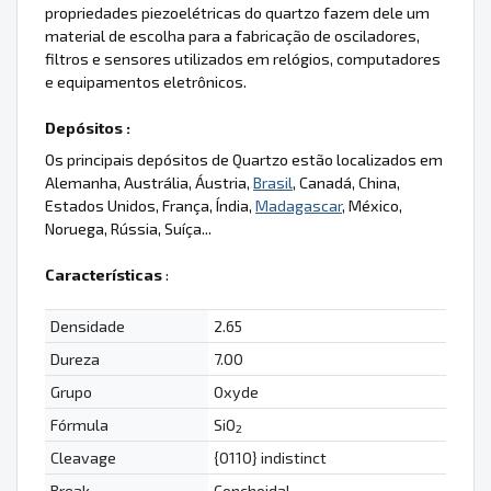
propriedades piezoelétricas do quartzo fazem dele um
material de escolha para a fabricação de osciladores,
filtros e sensores utilizados em relógios, computadores
e equipamentos eletrônicos.
Depósitos :
Os principais depósitos de Quartzo estão localizados em
Alemanha, Austrália, Áustria,
Brasil
, Canadá, China,
Estados Unidos, França, Índia,
Madagascar
, México,
Noruega, Rússia, Suíça...
Características
:
Densidade
2.65
Dureza
7.00
Grupo
Oxyde
Fórmula
SiO
2
Cleavage
{0110} indistinct
Break
Conchoidal