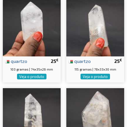
€
€
quartzo
25
quartzo
25
103 gramas | 74x35x26 mm
115 gramas | 78x33x30 mm
Veja o produto
Veja o produto