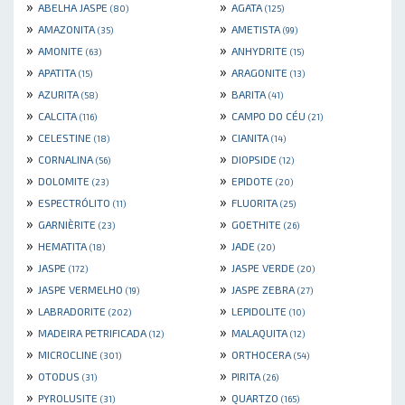
»
»
ABELHA JASPE
AGATA
(80)
(125)
»
»
AMAZONITA
AMETISTA
(35)
(99)
»
»
AMONITE
ANHYDRITE
(63)
(15)
»
»
APATITA
ARAGONITE
(15)
(13)
»
»
AZURITA
BARITA
(58)
(41)
»
»
CALCITA
CAMPO DO CÉU
(116)
(21)
»
»
CELESTINE
CIANITA
(18)
(14)
»
»
CORNALINA
DIOPSIDE
(56)
(12)
»
»
DOLOMITE
EPIDOTE
(23)
(20)
»
»
ESPECTRÓLITO
FLUORITA
(11)
(25)
»
»
GARNIÈRITE
GOETHITE
(23)
(26)
»
»
HEMATITA
JADE
(18)
(20)
»
»
JASPE
JASPE VERDE
(172)
(20)
»
»
JASPE VERMELHO
JASPE ZEBRA
(19)
(27)
»
»
LABRADORITE
LEPIDOLITE
(202)
(10)
»
»
MADEIRA PETRIFICADA
MALAQUITA
(12)
(12)
»
»
MICROCLINE
ORTHOCERA
(301)
(54)
»
»
OTODUS
PIRITA
(31)
(26)
»
»
PYROLUSITE
QUARTZO
(31)
(165)