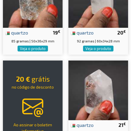
€
€
quartzo
19
quartzo
20
85 gramas | 50x36x29 mm
92 gramas | 60x34x28 mm
Veja o produto
Veja o produto
20 €
grátis
no código de desconto
€
quartzo
21
Ao assinar o boletim
informativo