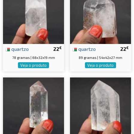
€
€
quartzo
22
quartzo
22
78 gramas | 68x32x19 mm
89 gramas | 54x42x27 mm
Veja o produto
Veja o produto