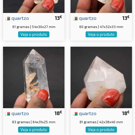
€
€
quartzo
13
quartzo
13
61 gramas | 54x30x27 mm
60 gramas | 47x32x33 mm
Veja o produto
Veja o produto
€
€
quartzo
18
quartzo
18
83 gramas | 64x31x25 mm
81 gramas | 42x38x40 mm
Veja o produto
Veja o produto