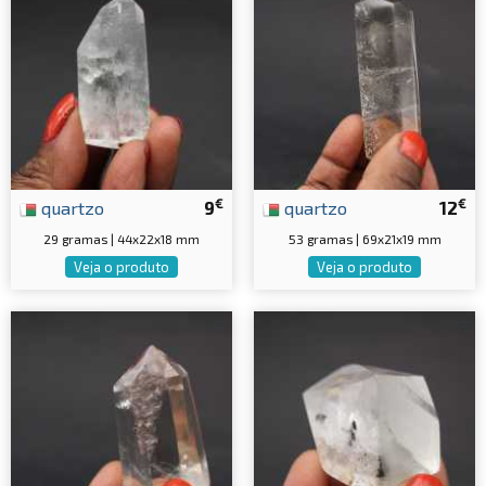
€
€
quartzo
9
quartzo
12
29 gramas | 44x22x18 mm
53 gramas | 69x21x19 mm
Veja o produto
Veja o produto