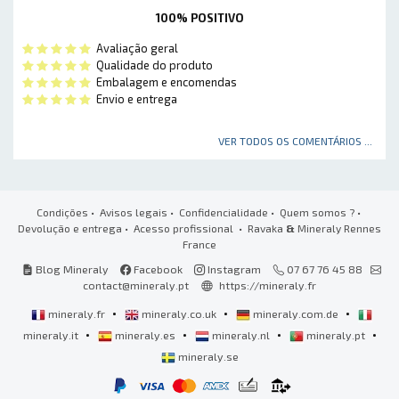
100% POSITIVO
Avaliação geral
Qualidade do produto
Embalagem e encomendas
Envio e entrega
VER TODOS OS COMENTÁRIOS ...
Condições
•
Avisos legais
•
Confidencialidade
•
Quem somos ?
•
Devolução e entrega
•
Acesso profissional
• Ravaka
&
Mineraly Rennes
France
Blog Mineraly
Facebook
Instagram
07 67 76 45 88
contact@mineraly.pt
https://mineraly.fr
•
•
•
mineraly.fr
mineraly.co.uk
mineraly.com.de
•
•
•
•
mineraly.it
mineraly.es
mineraly.nl
mineraly.pt
mineraly.se