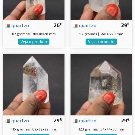
€
€
quartzo
26
quartzo
29
117 gramas | 76x36x26 mm
92 gramas | 56x37x29 mm
Veja o produto
Veja o produto
€
€
quartzo
29
quartzo
29
115 gramas | 62x39x29 mm
123 gramas | 54x44x33 mm