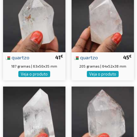
€
€
quartzo
41
quartzo
45
187 gramas | 63x50x35 mm
205 gramas | 64x52x38 mm
Veja o produto
Veja o produto