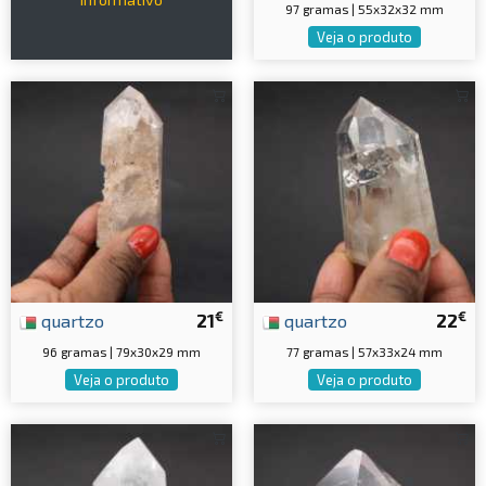
97 gramas | 55x32x32 mm
Veja o produto
€
€
quartzo
21
quartzo
22
96 gramas | 79x30x29 mm
77 gramas | 57x33x24 mm
Veja o produto
Veja o produto