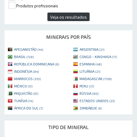
Produtos profissionais
Veja os resultados
MINERAIS POR PAÍS
AFEGANISTÃO
ARGENTINA
(44)
(21)
BRASIL
CONGO - KINSHASA
(128)
(17)
REPÚBLICA DOMINICANA
ESPANHA
(8)
(48)
INDONÉSIA
LITUÂNIA
(84)
(21)
MARROCOS
MADAGASCAR
(353)
(1709)
MÉXICO
PERU
(51)
(31)
PAQUISTÃO
RÚSSIA
(67)
(80)
TUNÍSIA
ESTADOS UNIDOS
(14)
(25)
ÁFRICA DO SUL
ZIMBÁBUE
(7)
(6)
TIPO DE MINERAL