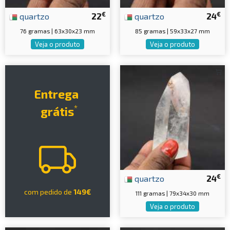
€
€
quartzo
22
quartzo
24
76 gramas | 63x30x23 mm
85 gramas | 59x33x27 mm
Veja o produto
Veja o produto
Entrega
*
grátis
€
quartzo
24
com pedido de
149€
111 gramas | 79x34x30 mm
Veja o produto