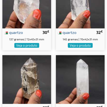
€
€
quartzo
30
quartzo
32
137 gramas | 72x45x31 mm
145 gramas | 70x42x31 mm
Veja o produto
Veja o produto
€
€