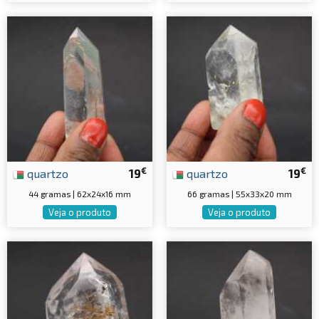
€
€
quartzo
19
quartzo
19
44 gramas | 62x24x16 mm
66 gramas | 55x33x20 mm
Veja o produto
Veja o produto