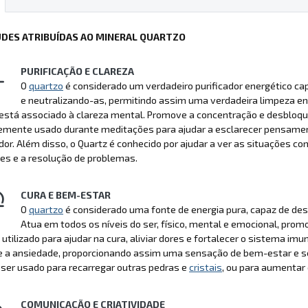
UDES ATRIBUÍDAS AO MINERAL QUARTZO
PURIFICAÇÃO E CLAREZA
O
quartzo
é considerado um verdadeiro purificador energético ca
e neutralizando-as, permitindo assim uma verdadeira limpeza ene
stá associado à clareza mental. Promove a concentração e desbloque
emente usado durante meditações para ajudar a esclarecer pensament
dor. Além disso, o Quartz é conhecido por ajudar a ver as situações 
es e a resolução de problemas.
CURA E BEM-ESTAR
O
quartzo
é considerado uma fonte de energia pura, capaz de des
Atua em todos os níveis do ser, físico, mental e emocional, pr
 utilizado para ajudar na cura, aliviar dores e fortalecer o sistema i
 e a ansiedade, proporcionando assim uma sensação de bem-estar e s
ser usado para recarregar outras pedras e
cristais
, ou para aumentar 
COMUNICAÇÃO E CRIATIVIDADE