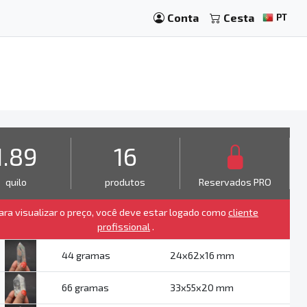
Conta
Cesta
PT
1.89
16
quilo
produtos
Reservados PRO
ara visualizar o preço, você deve estar logado como
cliente
profissional
.
44 gramas
24x62x16 mm
66 gramas
33x55x20 mm