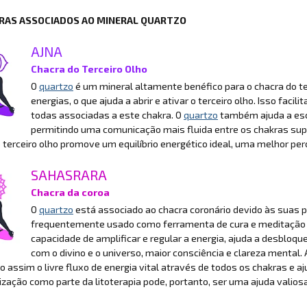
RAS ASSOCIADOS AO MINERAL QUARTZO
AJNA
Chacra do Terceiro Olho
O
quartzo
é um mineral altamente benéfico para o chacra do terc
energias, o que ajuda a abrir e ativar o terceiro olho. Isso facili
todas associadas a este chakra. O
quartzo
também ajuda a esc
permitindo uma comunicação mais fluida entre os chakras supe
 terceiro olho promove um equilíbrio energético ideal, uma melhor per
SAHASRARA
Chacra da coroa
O
quartzo
está associado ao chacra coronário devido às suas pr
frequentemente usado como ferramenta de cura e meditação par
capacidade de amplificar e regular a energia, ajuda a desbloqu
com o divino e o universo, maior consciência e clareza mental. 
do assim o livre fluxo de energia vital através de todos os chakras e 
lização como parte da litoterapia pode, portanto, ser uma ajuda valiosa