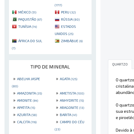
(1717)
MÉXICO
PERU
(51)
(32)
PAQUISTÃO
RÚSSIA
(67)
(80)
TUNÍSIA
ESTADOS
(14)
UNIDOS
(25)
ÁFRICA DO SUL
ZIMBÁBUE
(6)
(7)
QUARTZO
TIPO DE MINERAL
»
»
ABELHA JASPE
AGATA
O quartz
(125)
cristalin
(80)
abundânci
»
»
AMAZONITA
AMETISTA
(35)
(100)
»
»
AMONITE
ANHYDRITE
(64)
(15)
O quartzo
»
»
APATITA
ARAGONITE
(15)
(13)
sua estru
»
»
AZURITA
BARITA
(58)
(41)
e piroelé
»
»
CALCITA
CAMPO DO CÉU
(116)
Devido à 
(23)