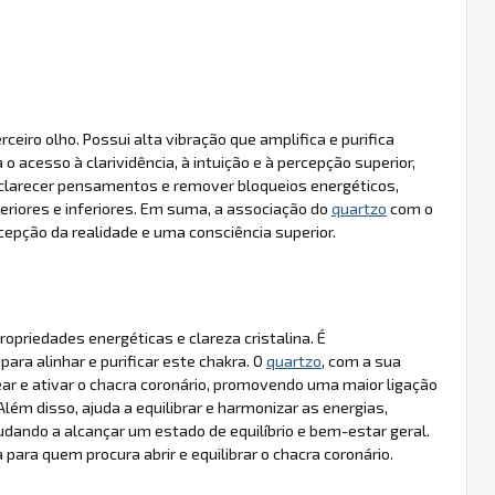
eiro olho. Possui alta vibração que amplifica e purifica
ta o acesso à clarividência, à intuição e à percepção superior,
larecer pensamentos e remover bloqueios energéticos,
riores e inferiores. Em suma, a associação do
quartzo
com o
cepção da realidade e uma consciência superior.
opriedades energéticas e clareza cristalina. É
a alinhar e purificar este chakra. O
quartzo
, com a sua
ear e ativar o chacra coronário, promovendo uma maior ligação
Além disso, ajuda a equilibrar e harmonizar as energias,
ajudando a alcançar um estado de equilíbrio e bem-estar geral.
 para quem procura abrir e equilibrar o chacra coronário.