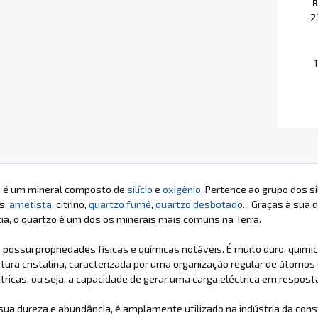
R
2
1
o é um mineral composto de
silício
e
oxigênio
. Pertence ao grupo dos 
as:
ametista
, citrino,
quartzo fumê
,
quartzo desbotado
... Graças à sua
a, o quartzo é um dos os minerais mais comuns na Terra.
 possui propriedades físicas e químicas notáveis. É muito duro, quim
tura cristalina, caracterizada por uma organização regular de átomos
ctricas, ou seja, a capacidade de gerar uma carga eléctrica em resp
sua dureza e abundância, é amplamente utilizado na indústria da co