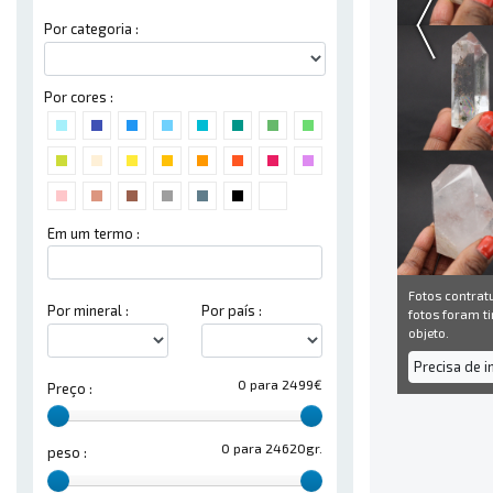
Por categoria :
Por cores :
Em um termo :
Fotos contrat
Por mineral :
Por país :
fotos foram ti
objeto.
Precisa de 
0 para 2499€
Preço :
0 para 24620gr.
peso :