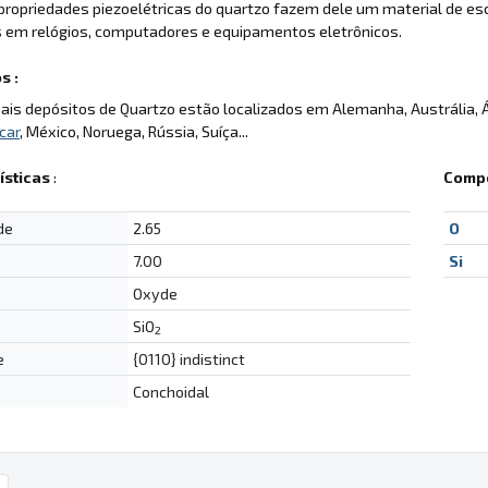
 propriedades piezoelétricas do quartzo fazem dele um material de esc
s em relógios, computadores e equipamentos eletrônicos.
s :
pais depósitos de Quartzo estão localizados em Alemanha, Austrália, 
car
, México, Noruega, Rússia, Suíça...
ísticas
:
Compo
de
2.65
O
7.00
Si
Oxyde
SiO
2
e
{0110} indistinct
Conchoidal