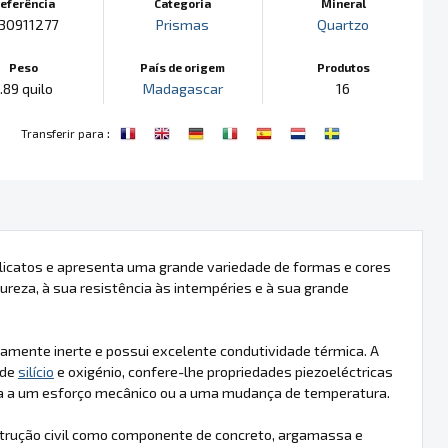
eferência
Categoria
Mineral
30911277
Prismas
Quartzo
Peso
País de origem
Produtos
.89 quilo
Madagascar
16
:
Transferir para
silicatos e apresenta uma grande variedade de formas e cores
 dureza, à sua resistência às intempéries e à sua grande
icamente inerte e possui excelente condutividade térmica. A
 de
silício
e oxigénio, confere-lhe propriedades piezoeléctricas
osta a um esforço mecânico ou a uma mudança de temperatura.
nstrução civil como componente de concreto, argamassa e