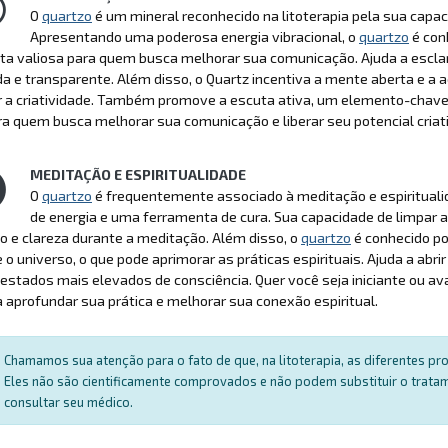
O
quartzo
é um mineral reconhecido na litoterapia pela sua capac
Apresentando uma poderosa energia vibracional, o
quartzo
é con
ta valiosa para quem busca melhorar sua comunicação. Ajuda a escla
da e transparente. Além disso, o Quartz incentiva a mente aberta e 
r a criatividade. Também promove a escuta ativa, um elemento-chave
ra quem busca melhorar sua comunicação e liberar seu potencial criat
MEDITAÇÃO E ESPIRITUALIDADE
O
quartzo
é frequentemente associado à meditação e espiritualid
de energia e uma ferramenta de cura. Sua capacidade de limpar 
o e clareza durante a meditação. Além disso, o
quartzo
é conhecido po
e o universo, o que pode aprimorar as práticas espirituais. Ajuda a abrir 
estados mais elevados de consciência. Quer você seja iniciante ou a
a aprofundar sua prática e melhorar sua conexão espiritual.
Chamamos sua atenção para o fato de que, na litoterapia, as diferentes p
Eles não são cientificamente comprovados e não podem substituir o trat
consultar seu médico.