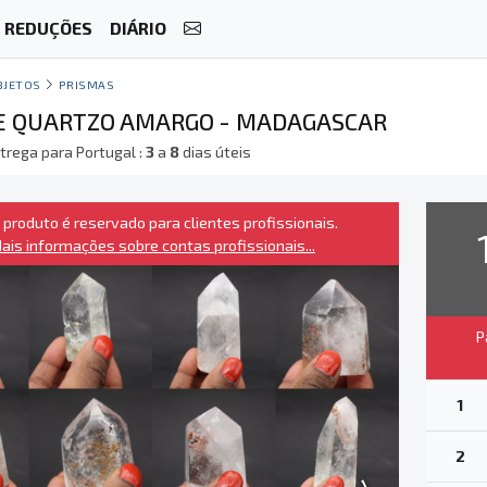
REDUÇÕES
DIÁRIO
BJETOS
PRISMAS
E QUARTZO AMARGO - MADAGASCAR
trega para Portugal :
3
a
8
dias úteis
 produto é reservado para clientes profissionais.
ais informações sobre contas profissionais...
P
1
2