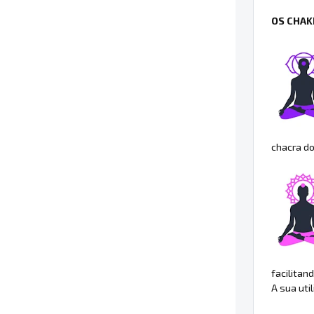
OS CHAK
chacra do
facilitan
A sua uti