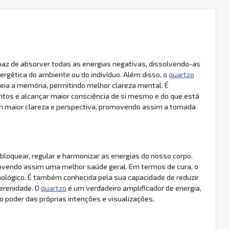
paz de absorver todas as energias negativas, dissolvendo-as
rgética do ambiente ou do indivíduo. Além disso, o
quartzo
ia a memória, permitindo melhor clareza mental. É
os e alcançar maior consciência de si mesmo e do que está
com maior clareza e perspectiva, promovendo assim a tomada
bloquear, regular e harmonizar as energias do nosso corpo.
omovendo assim uma melhor saúde geral. Em termos de cura, o
munológico. É também conhecida pela sua capacidade de reduzir
erenidade. O
quartzo
é um verdadeiro amplificador de energia,
o poder das próprias intenções e visualizações.