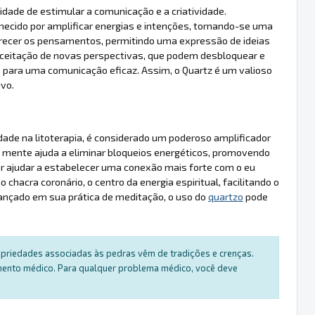
idade de estimular a comunicação e a criatividade.
hecido por amplificar energias e intenções, tornando-se uma
recer os pensamentos, permitindo uma expressão de ideias
a aceitação de novas perspectivas, que podem desbloquear e
 para uma comunicação eficaz. Assim, o Quartz é um valioso
ivo.
ade na litoterapia, é considerado um poderoso amplificador
a mente ajuda a eliminar bloqueios energéticos, promovendo
r ajudar a estabelecer uma conexão mais forte com o eu
o chacra coronário, o centro da energia espiritual, facilitando o
vançado em sua prática de meditação, o uso do
quartzo
pode
ropriedades associadas às pedras vêm de tradições e crenças.
amento médico. Para qualquer problema médico, você deve