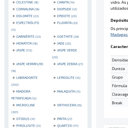
»
»
vidro. As
CELESTINE
CIANITA
(19)
(14)
utilizado
»
»
CORNALINA
DIOPSIDE
(56)
(12)
»
»
DOLOMITE
EPIDOTE
(23)
(20)
Depósito
»
»
ESPECTRÓLITO
FLUORITA
(25)
Os princi
(11)
Madagas
»
»
GARNIÈRITE
GOETHITE
(23)
(26)
»
»
HEMATITA
JADE
(18)
(20)
Caracter
»
»
JASPE
JASPE VERDE
(172)
(20)
Densida
»
»
JASPE VERMELHO
JASPE ZEBRA
(27)
Dureza
(19)
»
»
Grupo
LABRADORITE
LEPIDOLITE
(10)
(202)
Fórmula
»
»
MADEIRA
MALAQUITA
(13)
Cleavag
PETRIFICADA
(12)
Break
»
»
MICROCLINE
ORTHOCERA
(55)
(301)
»
»
OTODUS
PIRITA
(31)
(27)
»
»
PYROLUSITE
QUARTZO
(31)
(171)