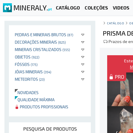
MINERALY.
CATÁLOGO
COLEÇÕES
VIDEOS
pt
CATÁLOGO
O
PRISMA D
PEDRAS E MINERAIS BRUTOS
(87)
Prazos de en
DECORAÇÕES MINERAIS
(625)
MINERAIS CRISTALIZADOS
(555)
OBJETOS
(922)
Este
FÓSSEIS
(175)
M
JÓIAS MINERAIS
(354)
PRO
METEORITOS
(23)
NOVIDADES
QUALIDADE MÁXIMA
PRODUTOS PROFISSIONAIS
PESQUISA DE PRODUTOS