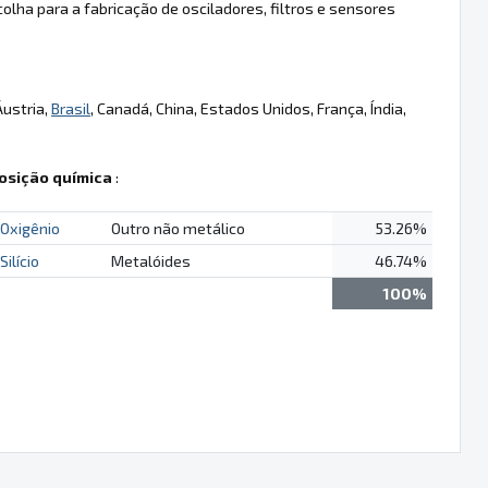
olha para a fabricação de osciladores, filtros e sensores
Áustria,
Brasil
, Canadá, China, Estados Unidos, França, Índia,
sição química
:
Oxigênio
Outro não metálico
53.26%
Silício
Metalóides
46.74%
100%