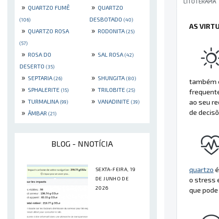
LITOTERAPIA
»
»
QUARTZO FUMÊ
QUARTZO
DESBOTADO
(106)
(40)
AS VIRT
»
»
QUARTZO ROSA
RODONITA
(25)
(57)
»
»
ROSA DO
SAL ROSA
(42)
DESERTO
(35)
»
»
SEPTARIA
SHUNGITA
(26)
(80)
também e
»
»
SPHALERITE
TRILOBITE
(15)
(25)
frequent
»
»
TURMALINA
VANADINITE
ao seu re
(99)
(39)
»
de decisõ
ÂMBAR
(21)
BLOG - NNOTÍCIA
quartzo
é
SEXTA-FEIRA, 19
DE JUNHO DE
o stress
2026
que pode 