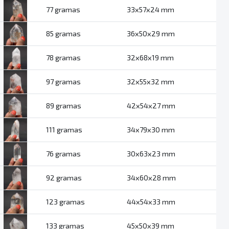
77 gramas
33x57x24 mm
85 gramas
36x50x29 mm
78 gramas
32x68x19 mm
97 gramas
32x55x32 mm
89 gramas
42x54x27 mm
111 gramas
34x79x30 mm
76 gramas
30x63x23 mm
92 gramas
34x60x28 mm
123 gramas
44x54x33 mm
133 gramas
45x50x39 mm