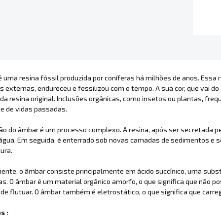
 uma resina fóssil produzida por coníferas há milhões de anos. Essa r
 externas, endureceu e fossilizou com o tempo. A sua cor, que vai d
da resina original. Inclusões orgânicas, como insetos ou plantas, 
te de vidas passadas.
o do âmbar é um processo complexo. A resina, após ser secretada pe
'água. Em seguida, é enterrado sob novas camadas de sedimentos e so
ura.
nte, o âmbar consiste principalmente em ácido succínico, uma subst
as. O âmbar é um material orgânico amorfo, o que significa que não po
de flutuar. O âmbar também é eletrostático, o que significa que carrega
s :