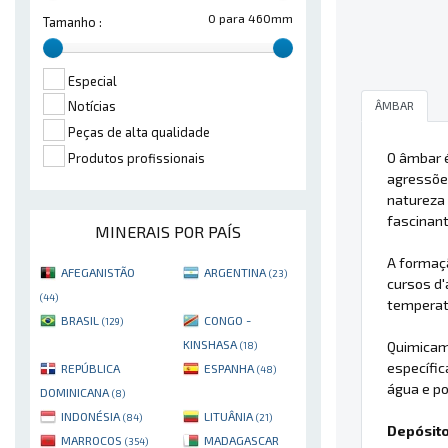
0 para 460mm
Tamanho :
Especial
ÂMBAR
Notícias
Peças de alta qualidade
O âmbar é
Produtos profissionais
agressões
natureza 
fascinan
MINERAIS POR PAÍS
A formaçã
AFEGANISTÃO
ARGENTINA
(23)
cursos d
(44)
temperat
BRASIL
CONGO -
(129)
KINSHASA
Quimicame
(18)
específic
REPÚBLICA
ESPANHA
(48)
água e po
DOMINICANA
(8)
INDONÉSIA
LITUÂNIA
(84)
(21)
Depósito
MARROCOS
MADAGASCAR
(354)