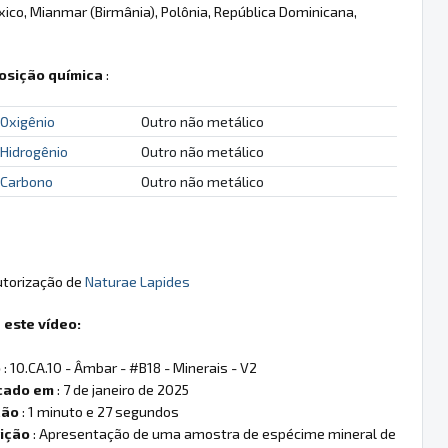
ico, Mianmar (Birmânia), Polônia, República Dominicana,
sição química
:
Oxigênio
Outro não metálico
Hidrogênio
Outro não metálico
Carbono
Outro não metálico
utorização de
Naturae Lapides
 este vídeo:
o
: 10.CA.10 - Âmbar - #B18 - Minerais - V2
cado em
: 7 de janeiro de 2025
ção
: 1 minuto e 27 segundos
ição
: Apresentação de uma amostra de espécime mineral de