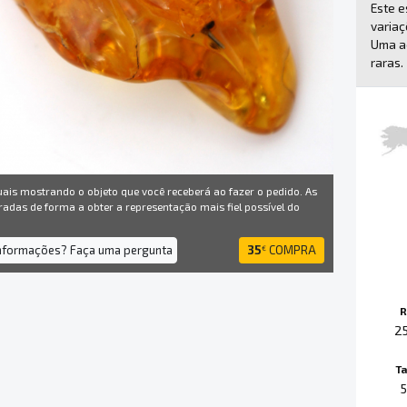
Este e
variaç
Uma a
raras.
uais mostrando o objeto que você receberá ao fazer o pedido. As
radas de forma a obter a representação mais fiel possível do
informações? Faça uma pergunta
35
COMPRA
€
R
2
T