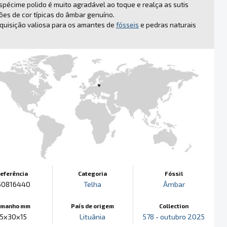
spécime polido é muito agradável ao toque e realça as sutis
ões de cor típicas do âmbar genuíno.
quisição valiosa para os amantes de
fósseis
e pedras naturais
eferência
Categoria
Fóssil
50816440
Telha
Âmbar
amanho mm
País de origem
Collection
55x30x15
Lituânia
578 - outubro 2025