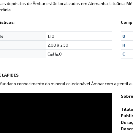
pais depósitos de Âmbar estão localizados em Alemanha, Lituânia, Méx
rânia...
ísticas
:
Compo
de
1.10
O
2.00 à 2.50
H
C
H
O
C
10
16
 LAPIDES
fundar o conhecimento do mineral colecionável Âmbar com a gentil a
Sobre
Títul
Publi
Dura
Descr