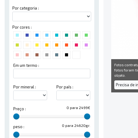
Por categoria :
Por cores :
Fotos contrat
Em um termo :
fotos foram ti
objeto.
Precisa de 
Por mineral :
Por país :
0 para 2499€
Preço :
0 para 24620gr.
peso :