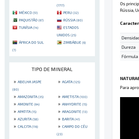
Os princi
(1717)
Rússia, Uc
MÉXICO
PERU
(51)
(32)
PAQUISTÃO
RÚSSIA
(67)
(80)
Caracter
TUNÍSIA
ESTADOS
(14)
UNIDOS
(25)
Densida
ÁFRICA DO SUL
ZIMBÁBUE
(6)
Dureza
(7)
Fórmula
TIPO DE MINERAL
NATURAE
»
»
ABELHA JASPE
AGATA
(125)
Para apro
(80)
»
»
AMAZONITA
AMETISTA
(35)
(100)
»
»
AMONITE
ANHYDRITE
(64)
(15)
»
»
APATITA
ARAGONITE
(15)
(13)
»
»
AZURITA
BARITA
(58)
(41)
»
»
CALCITA
CAMPO DO CÉU
(116)
(23)