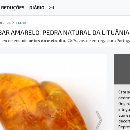
REDUÇÕES
DIÁRIO
BJETOS
TELHA
BAR AMARELO, PEDRA NATURAL DA LITUÂNIA
 encomendado
antes do meio-dia
.
Prazos de entrega para Portuga
Este s
pedras
Origin
intrig
Sua e
decor
Repres