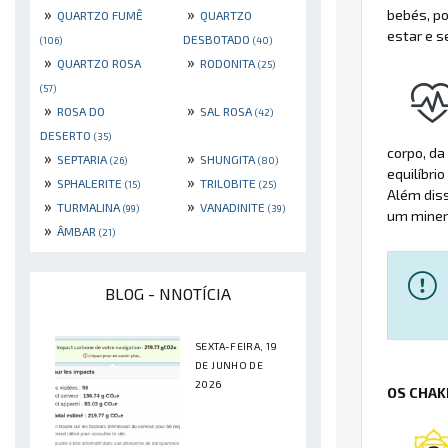
»
»
bebés, po
QUARTZO FUMÊ
QUARTZO
estar e s
DESBOTADO
(106)
(40)
»
»
QUARTZO ROSA
RODONITA
(25)
(57)
»
»
ROSA DO
SAL ROSA
(42)
DESERTO
(35)
corpo, da
»
»
SEPTARIA
SHUNGITA
(26)
(80)
equilíbri
»
»
SPHALERITE
TRILOBITE
(15)
(25)
Além diss
»
»
TURMALINA
VANADINITE
(99)
(39)
um minera
»
ÂMBAR
(21)
BLOG - NNOTÍCIA
SEXTA-FEIRA, 19
DE JUNHO DE
2026
OS CHAK