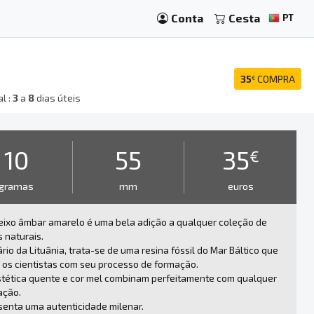
Conta
Cesta
PT
35
COMPRA
€
l :
3
a
8
dias úteis
10
55
35
€
gramas
mm
euros
eixo âmbar amarelo é uma bela adição a qualquer coleção de
 naturais.
ário da Lituânia, trata-se de uma resina fóssil do Mar Báltico que
a os cientistas com seu processo de formação.
stética quente e cor mel combinam perfeitamente com qualquer
ação.
enta uma autenticidade milenar.