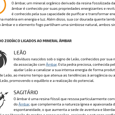
O âmbar, um mineral orgânico derivado da resina fossilizada 
âmbar é conhecido por suas propriedades energizantes e revi
é conhecido pela sua capacidade de purificar e transformar en
a matéria em energia e luz. Além disso, sua cor dourada quente lem
 âmbar e o elemento fogo partilham uma simbiose natural, ambos sim
DO ZODÍACO LIGADOS AO MINERAL ÂMBAR
LEÃO
Indivíduos nascidos sob o signo de Leão, conhecidos por sua 
da associação com
Âmbar
. Esta pedra preciosa, conhecida p
ajudar Leão a canalizar a sua intensa energia de forma pro
 de Leão, ao mesmo tempo que atenua as tendências à arrogância ou a
 Leão, promovendo o equilíbrio e a realização do potencial.
SAGITÁRIO
O âmbar é uma resina fóssil que ressoa particularmente com o
do
Âmbar
, que complementa a natureza ígnea e apaixonada 
espontaneidade, o que aumenta a sede de aventura e liberdad
 e na liberação de medos e preocupações, apoiando a natureza confian