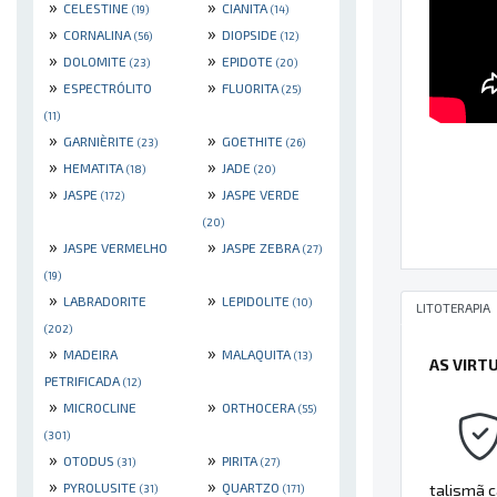
»
»
CELESTINE
CIANITA
(19)
(14)
»
»
CORNALINA
DIOPSIDE
(56)
(12)
»
»
DOLOMITE
EPIDOTE
(23)
(20)
»
»
ESPECTRÓLITO
FLUORITA
(25)
(11)
»
»
GARNIÈRITE
GOETHITE
(23)
(26)
»
»
HEMATITA
JADE
(18)
(20)
»
»
JASPE
JASPE VERDE
(172)
(20)
»
»
JASPE VERMELHO
JASPE ZEBRA
(27)
(19)
»
»
LABRADORITE
LEPIDOLITE
(10)
LITOTERAPIA
(202)
»
»
MADEIRA
MALAQUITA
(13)
AS VIRT
PETRIFICADA
(12)
»
»
MICROCLINE
ORTHOCERA
(55)
(301)
»
»
OTODUS
PIRITA
(31)
(27)
»
»
PYROLUSITE
QUARTZO
talismã c
(31)
(171)