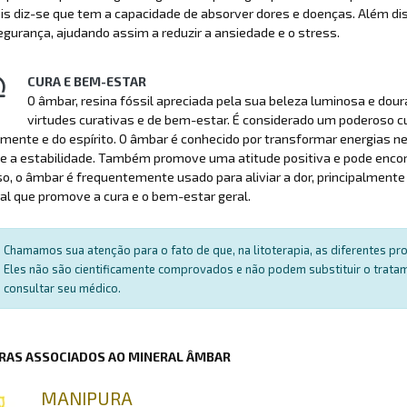
is diz-se que tem a capacidade de absorver dores e doenças. Além dis
egurança, ajudando assim a reduzir a ansiedade e o stress.
CURA E BEM-ESTAR
O âmbar, resina fóssil apreciada pela sua beleza luminosa e dou
virtudes curativas e de bem-estar. É considerado um poderoso c
 mente e do espírito. O âmbar é conhecido por transformar energias n
o e a estabilidade. Também promove uma atitude positiva e pode encor
o, o âmbar é frequentemente usado para aliviar a dor, principalment
l que promove a cura e o bem-estar geral.
Chamamos sua atenção para o fato de que, na litoterapia, as diferentes p
Eles não são cientificamente comprovados e não podem substituir o trat
consultar seu médico.
RAS ASSOCIADOS AO MINERAL ÂMBAR
MANIPURA