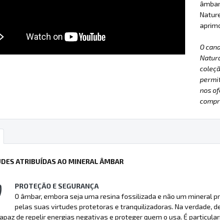
âmbar,
Nature
aprimo
O can
Natur
coleçã
permit
nos of
compre
UDES ATRIBUÍDAS AO MINERAL ÂMBAR
PROTEÇÃO E SEGURANÇA
O âmbar, embora seja uma resina fossilizada e não um mineral p
pelas suas virtudes protetoras e tranquilizadoras. Na verdade, d
apaz de repelir energias negativas e proteger quem o usa. É particula