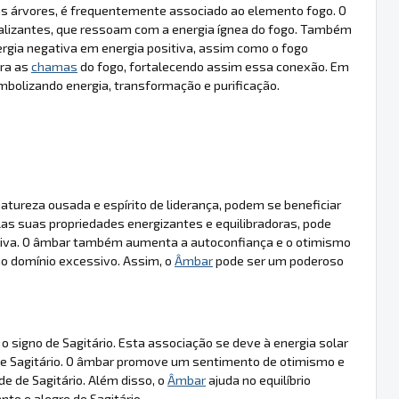
das árvores, é frequentemente associado ao elemento fogo. O
talizantes, que ressoam com a energia ígnea do fogo. Também
ergia negativa em energia positiva, assim como o fogo
bra as
chamas
do fogo, fortalecendo assim essa conexão. Em
bolizando energia, transformação e purificação.
natureza ousada e espírito de liderança, podem se beneficiar
elas suas propriedades energizantes e equilibradoras, pode
dutiva. O âmbar também aumenta a autoconfiança e o otimismo
o domínio excessivo. Assim, o
Âmbar
pode ser um poderoso
 signo de Sagitário. Esta associação se deve à energia solar
de Sagitário. O âmbar promove um sentimento de otimismo e
e de Sagitário. Além disso, o
Âmbar
ajuda no equilíbrio
te e alegre de Sagitário.