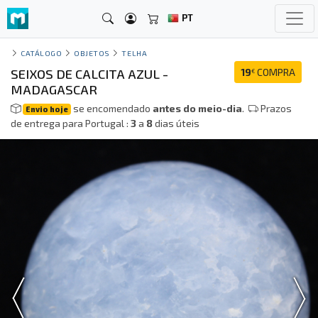
PT
CATÁLOGO
OBJETOS
TELHA
SEIXOS DE CALCITA AZUL -
19
COMPRA
€
MADAGASCAR
se encomendado
antes do meio-dia
.
Prazos
Envio hoje
de entrega para Portugal :
3
a
8
dias úteis