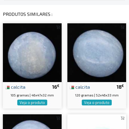
PRODUTOS SIMILARES :
€
€
calcita
16
calcita
18
105 gramas | 46x47x32 mm
120 gramas | 52x46x33 mm
Veja o produto
Veja o produto