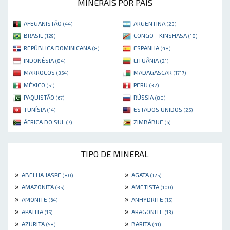
MINERAIS POR PAÍS
AFEGANISTÃO
ARGENTINA
(44)
(23)
BRASIL
CONGO - KINSHASA
(129)
(18)
REPÚBLICA DOMINICANA
ESPANHA
(8)
(48)
INDONÉSIA
LITUÂNIA
(84)
(21)
MARROCOS
MADAGASCAR
(354)
(1717)
MÉXICO
PERU
(51)
(32)
PAQUISTÃO
RÚSSIA
(67)
(80)
TUNÍSIA
ESTADOS UNIDOS
(14)
(25)
ÁFRICA DO SUL
ZIMBÁBUE
(7)
(6)
TIPO DE MINERAL
»
»
ABELHA JASPE
AGATA
(80)
(125)
»
»
AMAZONITA
AMETISTA
(35)
(100)
»
»
AMONITE
ANHYDRITE
(64)
(15)
»
»
APATITA
ARAGONITE
(15)
(13)
»
»
AZURITA
BARITA
(58)
(41)