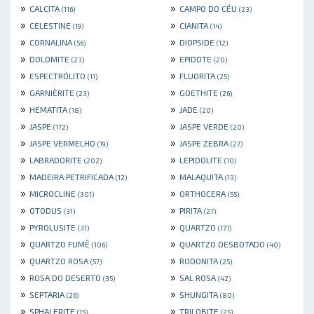
»
»
CALCITA
CAMPO DO CÉU
(116)
(23)
»
»
CELESTINE
CIANITA
(19)
(14)
»
»
CORNALINA
DIOPSIDE
(56)
(12)
»
»
DOLOMITE
EPIDOTE
(23)
(20)
»
»
ESPECTRÓLITO
FLUORITA
(11)
(25)
»
»
GARNIÈRITE
GOETHITE
(23)
(26)
»
»
HEMATITA
JADE
(18)
(20)
»
»
JASPE
JASPE VERDE
(172)
(20)
»
»
JASPE VERMELHO
JASPE ZEBRA
(19)
(27)
»
»
LABRADORITE
LEPIDOLITE
(202)
(10)
»
»
MADEIRA PETRIFICADA
MALAQUITA
(12)
(13)
»
»
MICROCLINE
ORTHOCERA
(301)
(55)
»
»
OTODUS
PIRITA
(31)
(27)
»
»
PYROLUSITE
QUARTZO
(31)
(171)
»
»
QUARTZO FUMÊ
QUARTZO DESBOTADO
(106)
(40)
»
»
QUARTZO ROSA
RODONITA
(57)
(25)
»
»
ROSA DO DESERTO
SAL ROSA
(35)
(42)
»
»
SEPTARIA
SHUNGITA
(26)
(80)
»
»
SPHALERITE
TRILOBITE
(15)
(25)