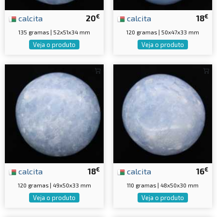
€
€
calcita
20
calcita
18
135 gramas | 52x51x34 mm
120 gramas | 50x47x33 mm
Veja o produto
Veja o produto
€
€
calcita
18
calcita
16
120 gramas | 49x50x33 mm
110 gramas | 48x50x30 mm
Veja o produto
Veja o produto