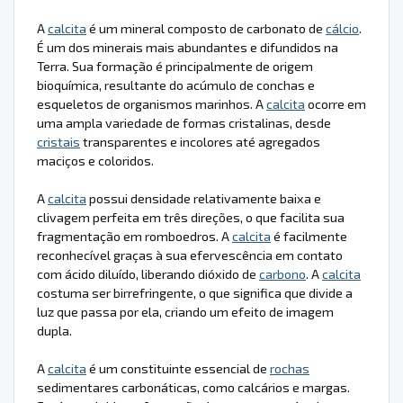
A
calcita
é um mineral composto de carbonato de
cálcio
.
É um dos minerais mais abundantes e difundidos na
Terra. Sua formação é principalmente de origem
bioquímica, resultante do acúmulo de conchas e
esqueletos de organismos marinhos. A
calcita
ocorre em
uma ampla variedade de formas cristalinas, desde
cristais
transparentes e incolores até agregados
maciços e coloridos.
A
calcita
possui densidade relativamente baixa e
clivagem perfeita em três direções, o que facilita sua
fragmentação em romboedros. A
calcita
é facilmente
reconhecível graças à sua efervescência em contato
com ácido diluído, liberando dióxido de
carbono
. A
calcita
costuma ser birrefringente, o que significa que divide a
luz que passa por ela, criando um efeito de imagem
dupla.
A
calcita
é um constituinte essencial de
rochas
sedimentares carbonáticas, como calcários e margas.