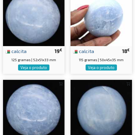
€
€
calcita
19
calcita
18
125 gramas | 52x51x33 mm
115 gramas | 50x45x35 mm
Veja o produto
Veja o produto