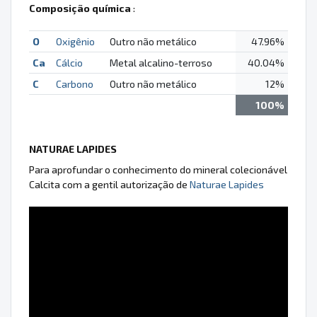
Composição química
:
O
Oxigênio
Outro não metálico
47.96%
Ca
Cálcio
Metal alcalino-terroso
40.04%
C
Carbono
Outro não metálico
12%
100%
NATURAE LAPIDES
Para aprofundar o conhecimento do mineral colecionável
Calcita com a gentil autorização de
Naturae Lapides