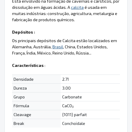
Está envolvido na formação de cavernas e cársticos, por
dissolução em águas ácidas. A
calcita
é usada em
muitas indústrias: construção, agricultura, metalurgia e
fabricação de produtos químicos.
Depósitos :
Os principais depósitos de Calcita estão localizados em
Alemanha, Austrália,
Brasil
, China, Estados Unidos,
França, Índia, México, Reino Unido, Rússia...
Características
:
Densidade
2.71
Dureza
3.00
Grupo
Carbonate
Fórmula
CaCO
3
Cleavage
{1011} parfait
Break
Conchoïdale