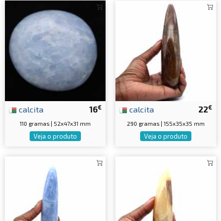
€
€
calcita
16
calcita
22
110 gramas | 52x47x31 mm
290 gramas | 155x35x35 mm
Veja o produto
Veja o produto