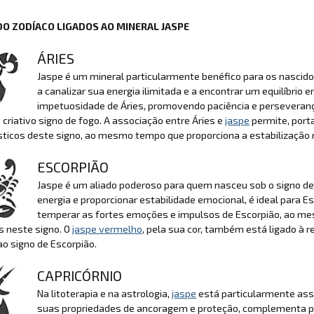
DO ZODÍACO LIGADOS AO MINERAL JASPE
ÁRIES
Jaspe é um mineral particularmente benéfico para os nascido
a canalizar sua energia ilimitada e a encontrar um equilíbrio 
impetuosidade de Áries, promovendo paciência e perseverança
 criativo signo de fogo. A associação entre Áries e
jaspe
permite, port
sticos deste signo, ao mesmo tempo que proporciona a estabilização 
ESCORPIÃO
Jaspe é um aliado poderoso para quem nasceu sob o signo de 
energia e proporcionar estabilidade emocional, é ideal para E
temperar as fortes emoções e impulsos de Escorpião, ao me
s neste signo. O
jaspe vermelho
, pela sua cor, também está ligado à
ao signo de Escorpião.
CAPRICÓRNIO
Na litoterapia e na astrologia,
jaspe
está particularmente asso
suas propriedades de ancoragem e proteção, complementa per