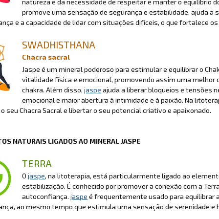
natureza e da necessidade de respeitar e manter o equilíbrio 
promove uma sensação de segurança e estabilidade, ajuda a s
nça e a capacidade de lidar com situações difíceis, o que fortalece 
SWADHISTHANA
Chacra sacral
Jaspe é um mineral poderoso para estimular e equilibrar o Chakr
vitalidade física e emocional, promovendo assim uma melhor c
chakra. Além disso,
jaspe
ajuda a liberar bloqueios e tensões 
emocional e maior abertura à intimidade e à paixão. Na litotera
r o seu Chacra Sacral e libertar o seu potencial criativo e apaixonado.
OS NATURAIS LIGADOS AO MINERAL JASPE
TERRA
O
jaspe
, na litoterapia, está particularmente ligado ao eleme
estabilização. É conhecido por promover a conexão com a Terra
autoconfiança.
jaspe
é frequentemente usado para equilibrar a
ança, ao mesmo tempo que estimula uma sensação de serenidade e h