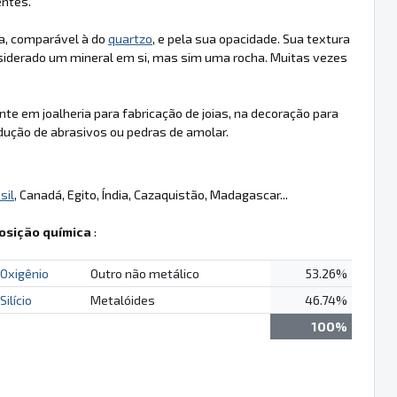
entes.
a, comparável à do
quartzo
, e pela sua opacidade. Sua textura
siderado um mineral em si, mas sim uma rocha. Muitas vezes
te em joalheria para fabricação de joias, na decoração para
odução de abrasivos ou pedras de amolar.
sil
, Canadá, Egito, Índia, Cazaquistão, Madagascar...
sição química
:
Oxigênio
Outro não metálico
53.26%
Silício
Metalóides
46.74%
100%