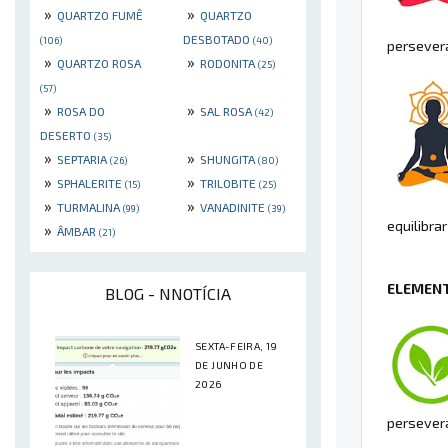
»
»
QUARTZO FUMÊ
QUARTZO
DESBOTADO
(106)
(40)
persevera
»
»
QUARTZO ROSA
RODONITA
(25)
(57)
»
»
ROSA DO
SAL ROSA
(42)
DESERTO
(35)
»
»
SEPTARIA
SHUNGITA
(26)
(80)
»
»
SPHALERITE
TRILOBITE
(15)
(25)
»
»
TURMALINA
VANADINITE
(99)
(39)
equilibra
»
ÂMBAR
(21)
ELEMENT
BLOG - NNOTÍCIA
SEXTA-FEIRA, 19
DE JUNHO DE
2026
persever