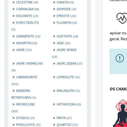
»
»
CELESTINE
CIANITA
(19)
(14)
»
»
CORNALINA
DIOPSIDE
(56)
(12)
»
»
DOLOMITE
EPIDOTE
(23)
(20)
»
»
ESPECTRÓLITO
FLUORITA
(25)
(11)
apoiar os
»
»
GARNIÈRITE
GOETHITE
(23)
(26)
geral. Re
»
»
HEMATITA
JADE
(18)
(20)
»
»
JASPE
JASPE VERDE
(172)
(20)
»
»
JASPE VERMELHO
JASPE ZEBRA
(27)
(19)
»
»
LABRADORITE
LEPIDOLITE
(10)
(202)
OS CHAK
»
»
MADEIRA
MALAQUITA
(13)
PETRIFICADA
(12)
»
»
MICROCLINE
ORTHOCERA
(55)
(301)
»
»
OTODUS
PIRITA
(31)
(27)
»
»
PYROLUSITE
QUARTZO
(31)
(171)