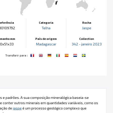
eferência
Categoria
Rocha
30109792
Telha
Jaspe
amanho mm
País de origem
Collection
60x51x33
Madagascar
342 - janeiro 2023
:
Transferir para
s e padrões. A sua composição mineralógica baseia-se
 conter outros minerais em quantidades variáveis, como os
mação de
jaspe
é um processo geológico complexo que