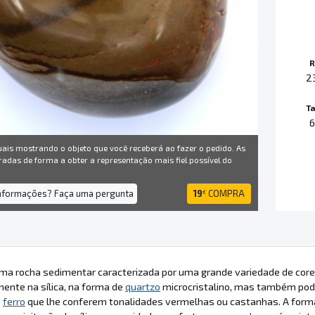
R
2
T
uais mostrando o objeto que você receberá ao fazer o pedido. As
radas de forma a obter a representação mais fiel possível do
informações? Faça uma pergunta
19
COMPRA
€
uma rocha sedimentar caracterizada por uma grande variedade de core
mente na sílica, na forma de
quartzo
microcristalino, mas também pode
e
ferro
que lhe conferem tonalidades vermelhas ou castanhas. A for