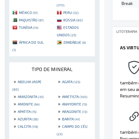
Break
(1717)
MÉXICO
PERU
(51)
(32)
PAQUISTÃO
RÚSSIA
(67)
(80)
TUNÍSIA
ESTADOS
(14)
LITOTERAPIA
UNIDOS
(25)
ÁFRICA DO SUL
ZIMBÁBUE
(6)
AS VIRT
(7)
TIPO DE MINERAL
»
»
ABELHA JASPE
AGATA
também es
(125)
em seu am
(80)
Resumindo
»
»
AMAZONITA
AMETISTA
(35)
(100)
»
»
AMONITE
ANHYDRITE
(64)
(15)
»
»
APATITA
ARAGONITE
(15)
(13)
»
»
AZURITA
BARITA
(58)
(41)
»
»
CALCITA
CAMPO DO CÉU
(116)
também é 
(23)
Resumin