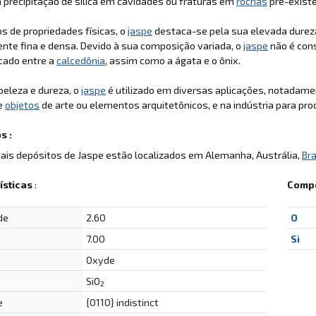
 precipitação de sílica em cavidades ou fraturas em
rochas
pré-exist
 de propriedades físicas, o
jaspe
destaca-se pela sua elevada durez
nte fina e densa. Devido à sua composição variada, o
jaspe
não é con
icado entre a
calcedônia
, assim como a ágata e o ônix.
beleza e dureza, o
jaspe
é utilizado em diversas aplicações, notadamen
de
objetos
de arte ou elementos arquitetônicos, e na indústria para pr
s :
pais depósitos de Jaspe estão localizados em Alemanha, Austrália,
Bra
ísticas
:
Compo
de
2.60
O
7.00
Si
Oxyde
SiO
2
e
{0110} indistinct