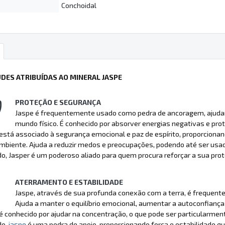
Conchoidal
UDES ATRIBUÍDAS AO MINERAL JASPE
PROTEÇÃO E SEGURANÇA
Jaspe é frequentemente usado como pedra de ancoragem, ajudando
mundo físico. É conhecido por absorver energias negativas e prote
tá associado à segurança emocional e paz de espírito, proporcionan
biente. Ajuda a reduzir medos e preocupações, podendo até ser usado
, Jasper é um poderoso aliado para quem procura reforçar a sua prot
ATERRAMENTO E ESTABILIDADE
Jaspe, através de sua profunda conexão com a terra, é frequentem
Ajuda a manter o equilíbrio emocional, aumentar a autoconfianç
conhecido por ajudar na concentração, o que pode ser particularment
do,
jaspe
é uma pedra de apoio, proporcionando força e estabilidade 