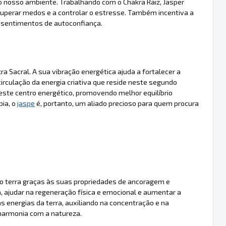
do nosso ambiente. Trabalhando com o Chakra Raiz, Jasper
uperar medos e a controlar o estresse. Também incentiva a
os sentimentos de autoconfiança.
a Sacral. A sua vibração energética ajuda a fortalecer a
irculação da energia criativa que reside neste segundo
neste centro energético, promovendo melhor equilíbrio
pia, o
jaspe
é, portanto, um aliado precioso para quem procura
nto terra graças às suas propriedades de ancoragem e
, ajudar na regeneração física e emocional e aumentar a
s energias da terra, auxiliando na concentração e na
armonia com a natureza.