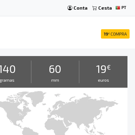
Conta
Cesta
PT
19
COMPRA
€
140
60
19
€
gramas
mm
euros