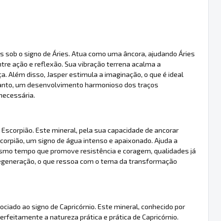
s sob o signo de Áries. Atua como uma âncora, ajudando Áries
entre ação e reflexão. Sua vibração terrena acalma a
. Além disso, Jasper estimula a imaginação, o que é ideal
anto, um desenvolvimento harmonioso dos traços
necessária.
Escorpião. Este mineral, pela sua capacidade de ancorar
scorpião, um signo de água intenso e apaixonado. Ajuda a
smo tempo que promove resistência e coragem, qualidades já
 regeneração, o que ressoa com o tema da transformação
ciado ao signo de Capricórnio. Este mineral, conhecido por
feitamente a natureza prática e prática de Capricórnio.