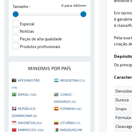
envolve a
0 para 460mm
Tamanho :
Em termos
é geralme
Especial
é classif
Notícias
Pela sua 
Peças de alta qualidade
criação 
Produtos profissionais
Depósito
Os princi
MINERAIS POR PAÍS
Caracter
AFEGANISTÃO
ARGENTINA
(23)
(44)
Densida
BRASIL
CONGO -
(129)
Dureza
KINSHASA
(18)
Grupo
REPÚBLICA
ESPANHA
(48)
DOMINICANA
(8)
Fórmula
INDONÉSIA
LITUÂNIA
(84)
(21)
Cleavag
MARROCOS
MADAGASCAR
(354)