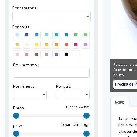
Por categoria :
Por cores :
Fotos contrat
Em um termo :
fotos foram ti
objeto.
Precisa de 
Por mineral :
Por país :
JASPE
0 para 2499€
Preço :
Jaspe é 
principal
0 para 24620gr.
peso :
óxidos d