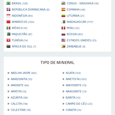
BRASIL
CONGO - KINSHASA
(129)
(18)
REPÚBLICA DOMINICANA
ESPANHA
(8)
(48)
INDONÉSIA
LITUÂNIA
(84)
(21)
MARROCOS
MADAGASCAR
(354)
(1717)
MÉXICO
PERU
(51)
(32)
PAQUISTÃO
RÚSSIA
(67)
(80)
TUNÍSIA
ESTADOS UNIDOS
(14)
(25)
ÁFRICA DO SUL
ZIMBÁBUE
(7)
(6)
TIPO DE MINERAL
»
»
ABELHA JASPE
AGATA
(80)
(125)
»
»
AMAZONITA
AMETISTA
(35)
(100)
»
»
AMONITE
ANHYDRITE
(64)
(15)
»
»
APATITA
ARAGONITE
(15)
(13)
»
»
AZURITA
BARITA
(58)
(41)
»
»
CALCITA
CAMPO DO CÉU
(116)
(23)
»
»
CELESTINE
CIANITA
(19)
(14)