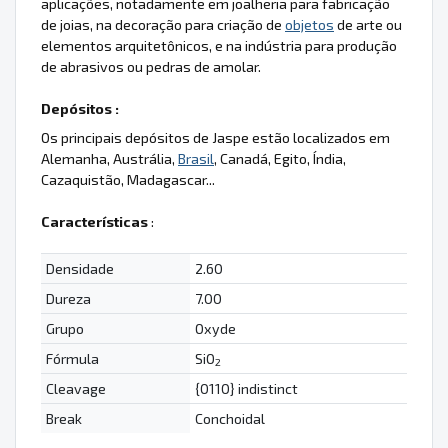
aplicações, notadamente em joalheria para fabricação
de joias, na decoração para criação de
objetos
de arte ou
elementos arquitetônicos, e na indústria para produção
de abrasivos ou pedras de amolar.
Depósitos :
Os principais depósitos de Jaspe estão localizados em
Alemanha, Austrália,
Brasil
, Canadá, Egito, Índia,
Cazaquistão, Madagascar...
Características
:
Densidade
2.60
Dureza
7.00
Grupo
Oxyde
Fórmula
SiO
2
Cleavage
{0110} indistinct
Break
Conchoidal