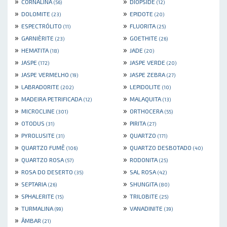
»
»
CORNALINA
DIOPSIDE
(56)
(12)
»
»
DOLOMITE
EPIDOTE
(23)
(20)
»
»
ESPECTRÓLITO
FLUORITA
(11)
(25)
»
»
GARNIÈRITE
GOETHITE
(23)
(26)
»
»
HEMATITA
JADE
(18)
(20)
»
»
JASPE
JASPE VERDE
(172)
(20)
»
»
JASPE VERMELHO
JASPE ZEBRA
(19)
(27)
»
»
LABRADORITE
LEPIDOLITE
(202)
(10)
»
»
MADEIRA PETRIFICADA
MALAQUITA
(12)
(13)
»
»
MICROCLINE
ORTHOCERA
(301)
(55)
»
»
OTODUS
PIRITA
(31)
(27)
»
»
PYROLUSITE
QUARTZO
(31)
(171)
»
»
QUARTZO FUMÊ
QUARTZO DESBOTADO
(106)
(40)
»
»
QUARTZO ROSA
RODONITA
(57)
(25)
»
»
ROSA DO DESERTO
SAL ROSA
(35)
(42)
»
»
SEPTARIA
SHUNGITA
(26)
(80)
»
»
SPHALERITE
TRILOBITE
(15)
(25)
»
»
TURMALINA
VANADINITE
(99)
(39)
»
ÂMBAR
(21)