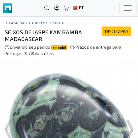
PT
CATÁLOGO
OBJETOS
TELHA
SEIXOS DE JASPE KAMBAMBA -
19
COMPRA
€
MADAGASCAR
Enviando seu pedido
.
Prazos de entrega para
amanhã
Portugal :
3
a
8
dias úteis