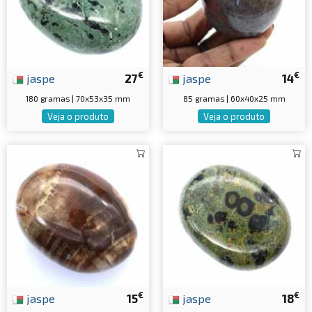
€
€
jaspe
27
jaspe
14
180 gramas | 70x53x35 mm
85 gramas | 60x40x25 mm
Veja o produto
Veja o produto
€
€
jaspe
15
jaspe
18