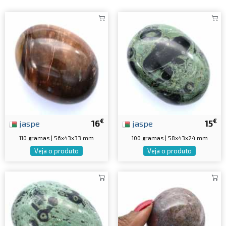
€
€
jaspe
16
jaspe
15
110 gramas | 56x43x33 mm
100 gramas | 58x43x24 mm
Veja o produto
Veja o produto