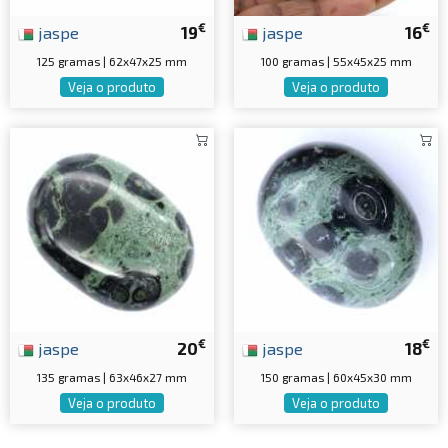
€
€
jaspe
19
jaspe
16
125 gramas | 62x47x25 mm
100 gramas | 55x45x25 mm
Veja o produto
Veja o produto
€
€
jaspe
20
jaspe
18
135 gramas | 63x46x27 mm
150 gramas | 60x45x30 mm
Veja o produto
Veja o produto