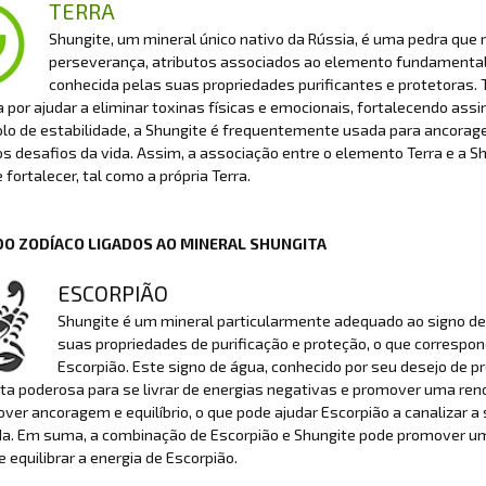
TERRA
Shungite, um mineral único nativo da Rússia, é uma pedra que r
perseverança, atributos associados ao elemento fundamental
conhecida pelas suas propriedades purificantes e protetoras. T
 por ajudar a eliminar toxinas físicas e emocionais, fortalecendo assim
o de estabilidade, a Shungite é frequentemente usada para ancorage
s desafios da vida. Assim, a associação entre o elemento Terra e a S
e fortalecer, tal como a própria Terra.
DO ZODÍACO LIGADOS AO MINERAL SHUNGITA
ESCORPIÃO
Shungite é um mineral particularmente adequado ao signo de E
suas propriedades de purificação e proteção, o que correspo
Escorpião. Este signo de água, conhecido por seu desejo de 
a poderosa para se livrar de energias negativas e promover uma ren
ver ancoragem e equilíbrio, o que pode ajudar Escorpião a canalizar 
da. Em suma, a combinação de Escorpião e Shungite pode promover um 
e equilibrar a energia de Escorpião.