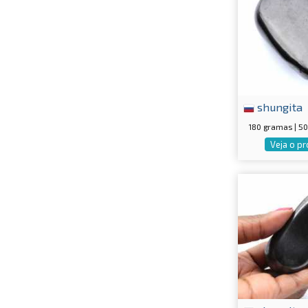
shungita
180 gramas | 
Veja o p