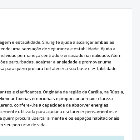
agem e estabilidade. Shungite ajuda a alcançar ambas as
vendo uma sensação de segurança e estabilidade. Ajuda a
o indivíduo permaneça centrado e enraizado na realidade. Além
oções perturbadas, acalmar a ansiedade e promover uma
a para quem procura fortalecer a sua base e estabilidade.
es e clarificantes. Originária da região da Carélia, na Rússia,
 eliminar toxinas emocionais e proporcionar maior clareza
ereno, confere-lhe a capacidade de absorver energias
temente utilizada para ajudar a esclarecer pensamentos e
a quem procura libertar a mente e os espaços habitacionais
 seu percurso de vida.