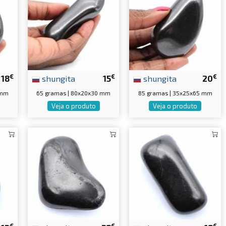
€
€
€
18
shungita
15
shungita
20
 mm
65 gramas | 80x20x30 mm
85 gramas | 35x25x65 mm
Veja o produto
Veja o produto
€
€
€