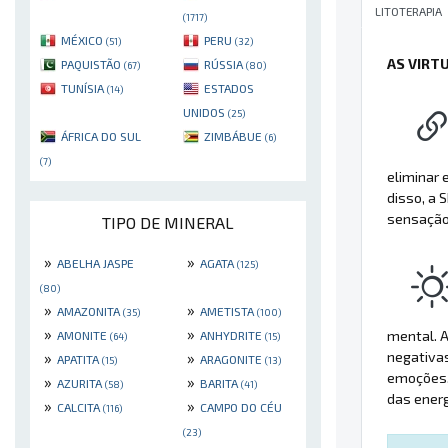
LITOTERAPIA
(1717)
MÉXICO
PERU
(51)
(32)
AS VIRT
PAQUISTÃO
RÚSSIA
(67)
(80)
TUNÍSIA
ESTADOS
(14)
UNIDOS
(25)
ÁFRICA DO SUL
ZIMBÁBUE
(6)
(7)
eliminar 
disso, a
sensação 
TIPO DE MINERAL
»
»
ABELHA JASPE
AGATA
(125)
(80)
»
»
AMAZONITA
AMETISTA
(35)
(100)
»
»
mental. A
AMONITE
ANHYDRITE
(64)
(15)
negativas
»
»
APATITA
ARAGONITE
(15)
(13)
emoções, 
»
»
AZURITA
BARITA
(58)
(41)
das ener
»
»
CALCITA
CAMPO DO CÉU
(116)
(23)