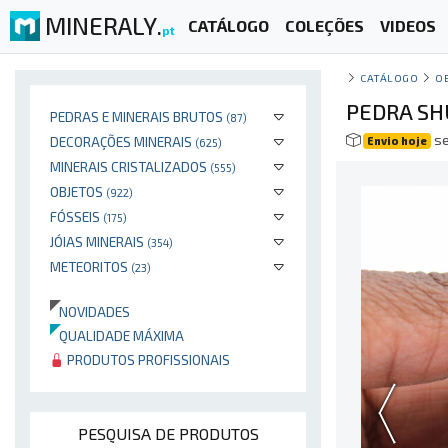
MINERALY.
CATÁLOGO
COLEÇÕES
VIDEOS
pt
CATÁLOGO
O
PEDRA SH
PEDRAS E MINERAIS BRUTOS
(87)
se
DECORAÇÕES MINERAIS
Envio hoje
(625)
MINERAIS CRISTALIZADOS
(555)
OBJETOS
(922)
FÓSSEIS
(175)
JÓIAS MINERAIS
(354)
METEORITOS
(23)
NOVIDADES
QUALIDADE MÁXIMA
PRODUTOS PROFISSIONAIS
PESQUISA DE PRODUTOS