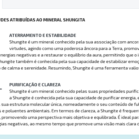
UDES ATRIBUÍDAS AO MINERAL SHUNGITA
ATERRAMENTO E ESTABILIDADE
Shungite é um mineral conhecido pela sua associação com ancor
virtudes, agindo como uma poderosa âncora para a Terra, promo
energias negativas e a restaurar o equilíbrio da aura, permitindo que 
 Shungite também é conhecida pela sua capacidade de estabilizar em
de calma e serenidade. Resumindo, Shungite é uma ferramenta valios
PURIFICAÇÃO E CLAREZA
Shungite é um mineral conhecido pelas suas propriedades purificant
a Shungite é conhecida pela sua capacidade de purificar energia,
 sua estrutura molecular única, nomeadamente o seu conteúdo de ful
 e poluentes ambientais. Em termos de clareza, a Shungite é frequen
promovendo uma perspectiva mais objetiva e equilibrada. É ideal par
gias negativas, ao mesmo tempo que promove uma visão mais clara do