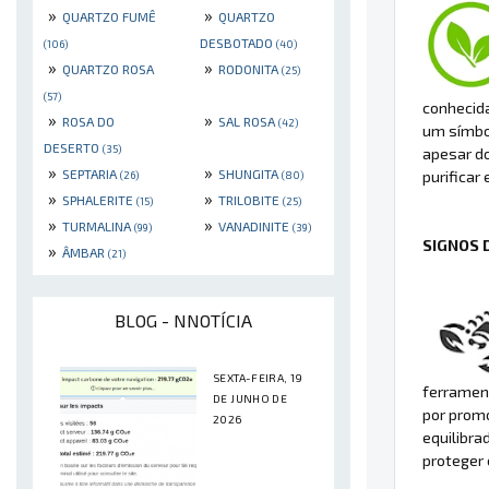
»
»
QUARTZO FUMÊ
QUARTZO
DESBOTADO
(106)
(40)
»
»
QUARTZO ROSA
RODONITA
(25)
(57)
conhecida
»
»
ROSA DO
SAL ROSA
(42)
um símbol
DESERTO
(35)
apesar do
»
»
SEPTARIA
SHUNGITA
purificar 
(26)
(80)
»
»
SPHALERITE
TRILOBITE
(15)
(25)
»
»
TURMALINA
VANADINITE
(99)
(39)
SIGNOS 
»
ÂMBAR
(21)
BLOG - NNOTÍCIA
SEXTA-FEIRA, 19
ferrament
DE JUNHO DE
por promo
2026
equilibra
proteger 