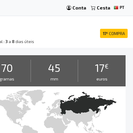
Conta
Cesta
PT
17
COMPRA
€
l :
3
a
8
dias úteis
70
45
17
€
gramas
mm
euros