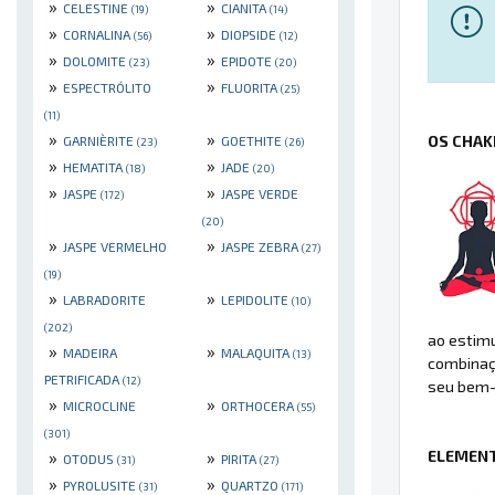
»
»
CELESTINE
CIANITA
(19)
(14)
»
»
CORNALINA
DIOPSIDE
(56)
(12)
»
»
DOLOMITE
EPIDOTE
(23)
(20)
»
»
ESPECTRÓLITO
FLUORITA
(25)
(11)
»
»
OS CHAK
GARNIÈRITE
GOETHITE
(23)
(26)
»
»
HEMATITA
JADE
(18)
(20)
»
»
JASPE
JASPE VERDE
(172)
(20)
»
»
JASPE VERMELHO
JASPE ZEBRA
(27)
(19)
»
»
LABRADORITE
LEPIDOLITE
(10)
(202)
ao estimu
»
»
MADEIRA
MALAQUITA
(13)
combinaçã
PETRIFICADA
(12)
seu bem-
»
»
MICROCLINE
ORTHOCERA
(55)
(301)
ELEMENT
»
»
OTODUS
PIRITA
(31)
(27)
»
»
PYROLUSITE
QUARTZO
(31)
(171)