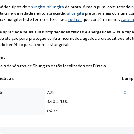
ários tipos de
shungita
.
shungita
de prata: A mais pura, com teor de
c
la uma variedade muito apreciada.
shungita
preta : A mais comum, co
cha shungite: Este termo refere-se a
rochas
que contêm menos
carbo
é apreciada pelas suas propriedades físicas e energéticas. A sua ca
de eleição para proteção contra incómodos ligados a dispositivos eletr
do benéfico para o bem-estar geral.
s :
pais depósitos de Shungita estão localizados em Rússia...
ísticas
:
Compo
de
2.25
C
3.40 à 4.00
C
80
60