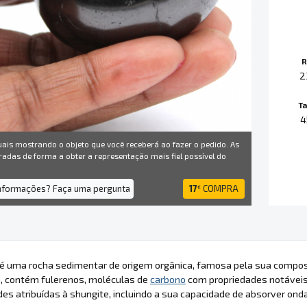
R
2
T
4
uais mostrando o objeto que você receberá ao fazer o pedido. As
radas de forma a obter a representação mais fiel possível do
informações? Faça uma pergunta
17
COMPRA
€
 é uma rocha sedimentar de origem orgânica, famosa pela sua compos
a, contém fulerenos, moléculas de
carbono
com propriedades notáveis
des atribuídas à shungite, incluindo a sua capacidade de absorver on