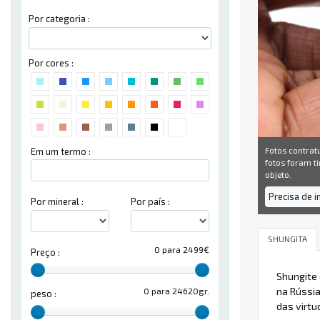
Por categoria :
Por cores :
Fotos contrat
Em um termo :
fotos foram ti
objeto.
Precisa de 
Por mineral :
Por país :
SHUNGITA
0 para 2499€
Preço :
Shungite
na Rússi
0 para 24620gr.
peso :
das virtu