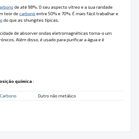
arbono
de até 98%. O seu aspecto vítreo e a sua raridade
m teor de
carbono
entre 50% e 70%. É mais fácil trabalhar e
no
do que as shungites típicas.
pacidade de absorver ondas eletromagnéticas torna-o um
ónicos. Além disso, é usado para purificar a água e é
sição química
:
Carbono
Outro não metálico