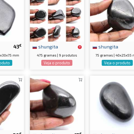
€
43
shungita
shungita
50x30x75 mm
475 gramas | 9 produtos
75 gramas | 40x25x55
roduto
Veja o produto
Veja o produto
€
€