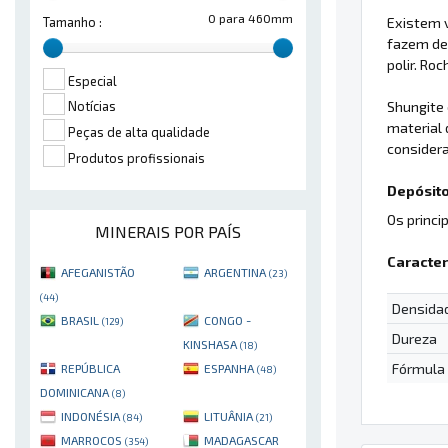
0 para 460mm
Existem v
Tamanho :
fazem de
polir. Ro
Especial
Shungite 
Notícias
material 
Peças de alta qualidade
considera
Produtos profissionais
Depósito
Os princi
MINERAIS POR PAÍS
Caracter
AFEGANISTÃO
ARGENTINA
(23)
(44)
Densida
BRASIL
CONGO -
(129)
Dureza
KINSHASA
(18)
Fórmula
REPÚBLICA
ESPANHA
(48)
DOMINICANA
(8)
INDONÉSIA
LITUÂNIA
(84)
(21)
MARROCOS
MADAGASCAR
(354)