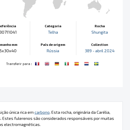
eferência
Categoria
Rocha
30711041
Telha
Shungita
amanho mm
País de origem
Collection
5x30x40
Rússia
389 - abril 2024
:
Transferir para
ição única rica em
carbono
. Esta rocha, originária da Carélia,
. Estes fulerenos são considerados responsáveis por muitas
das electromagnéticas.