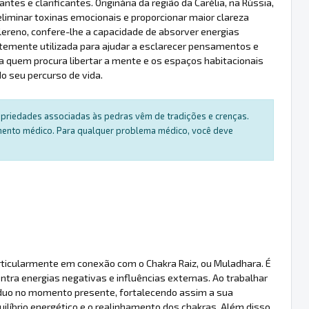
es e clarificantes. Originária da região da Carélia, na Rússia,
 eliminar toxinas emocionais e proporcionar maior clareza
ereno, confere-lhe a capacidade de absorver energias
temente utilizada para ajudar a esclarecer pensamentos e
a quem procura libertar a mente e os espaços habitacionais
 seu percurso de vida.
ropriedades associadas às pedras vêm de tradições e crenças.
amento médico. Para qualquer problema médico, você deve
articularmente em conexão com o Chakra Raiz, ou Muladhara. É
tra energias negativas e influências externas. Ao trabalhar
ivíduo no momento presente, fortalecendo assim a sua
íbrio energético e o realinhamento dos chakras. Além disso,