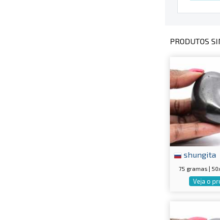
PRODUTOS SI
shungita
75 gramas | 5
Veja o p