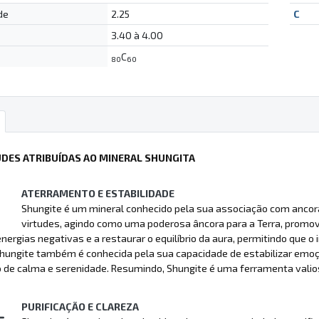
de
2.25
C
3.40 à 4.00
C
80
60
UDES ATRIBUÍDAS AO MINERAL SHUNGITA
ATERRAMENTO E ESTABILIDADE
Shungite é um mineral conhecido pela sua associação com ancor
virtudes, agindo como uma poderosa âncora para a Terra, promo
energias negativas e a restaurar o equilíbrio da aura, permitindo que 
 Shungite também é conhecida pela sua capacidade de estabilizar em
de calma e serenidade. Resumindo, Shungite é uma ferramenta valios
PURIFICAÇÃO E CLAREZA