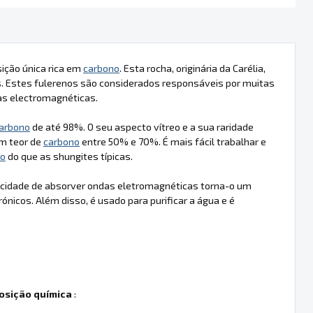
ição única rica em
carbono
. Esta rocha, originária da Carélia,
. Estes fulerenos são considerados responsáveis por muitas
das electromagnéticas.
arbono
de até 98%. O seu aspecto vítreo e a sua raridade
m teor de
carbono
entre 50% e 70%. É mais fácil trabalhar e
no
do que as shungites típicas.
pacidade de absorver ondas eletromagnéticas torna-o um
ónicos. Além disso, é usado para purificar a água e é
sição química
: