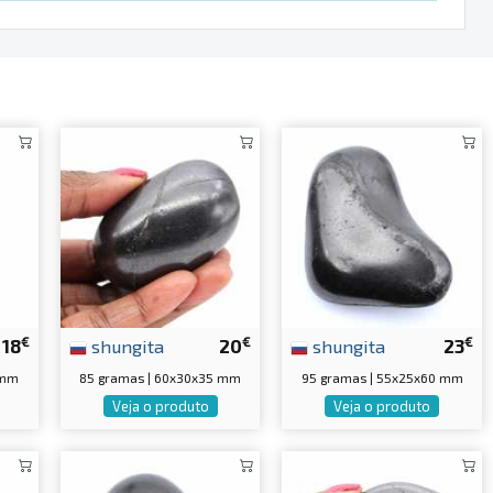
€
€
€
18
shungita
20
shungita
23
 mm
85 gramas | 60x30x35 mm
95 gramas | 55x25x60 mm
Veja o produto
Veja o produto