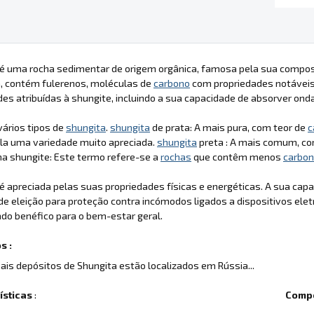
 é uma rocha sedimentar de origem orgânica, famosa pela sua compos
a, contém fulerenos, moléculas de
carbono
com propriedades notáveis
des atribuídas à shungite, incluindo a sua capacidade de absorver on
ários tipos de
shungita
.
shungita
de prata: A mais pura, com teor de
c
la uma variedade muito apreciada.
shungita
preta : A mais comum, co
cha shungite: Este termo refere-se a
rochas
que contêm menos
carbo
é apreciada pelas suas propriedades físicas e energéticas. A sua ca
de eleição para proteção contra incómodos ligados a dispositivos eletr
do benéfico para o bem-estar geral.
s :
pais depósitos de Shungita estão localizados em Rússia...
ísticas
:
Compo