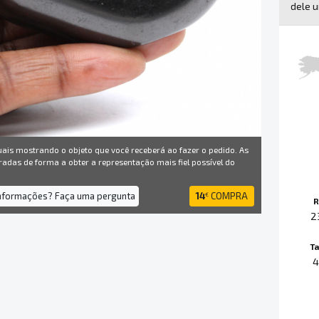
dele u
uais mostrando o objeto que você receberá ao fazer o pedido. As
radas de forma a obter a representação mais fiel possível do
informações? Faça uma pergunta
14
COMPRA
€
R
2
T
4