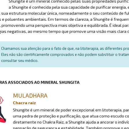
Shungite é um mineral conhecido pelas suas propriedades purificant
a Shungite é conhecida pela sua capacidade de purificar energia,
 sua estrutura molecular única, nomeadamente o seu conteúdo de ful
 e poluentes ambientais. Em termos de clareza, a Shungite é frequen
promovendo uma perspectiva mais objetiva e equilibrada. É ideal par
gias negativas, ao mesmo tempo que promove uma visão mais clara do
Chamamos sua atenção para o fato de que, na litoterapia, as diferentes p
Eles não são cientificamente comprovados e não podem substituir o trat
consultar seu médico.
RAS ASSOCIADOS AO MINERAL SHUNGITA
MULADHARA
Chacra raiz
Shungite é um mineral de poder excepcional em litoterapia, p
uma pedra de proteção e purificação, que atua como escudo con
diretamente no Chakra Raiz, a Shungite ajuda a ancorar o ind
sensação de segurança e estabilidade. Também promove o equil