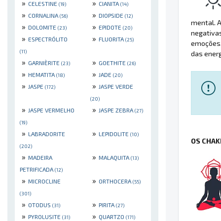
»
»
CELESTINE
CIANITA
(19)
(14)
»
»
CORNALINA
DIOPSIDE
(56)
(12)
mental. A
»
»
DOLOMITE
EPIDOTE
(23)
(20)
negativas
»
»
ESPECTRÓLITO
FLUORITA
(25)
emoções, 
(11)
das ener
»
»
GARNIÈRITE
GOETHITE
(23)
(26)
»
»
HEMATITA
JADE
(18)
(20)
»
»
JASPE
JASPE VERDE
(172)
(20)
»
»
JASPE VERMELHO
JASPE ZEBRA
(27)
(19)
»
»
LABRADORITE
LEPIDOLITE
(10)
OS CHAK
(202)
»
»
MADEIRA
MALAQUITA
(13)
PETRIFICADA
(12)
»
»
MICROCLINE
ORTHOCERA
(55)
(301)
»
»
OTODUS
PIRITA
(31)
(27)
»
»
PYROLUSITE
QUARTZO
(31)
(171)