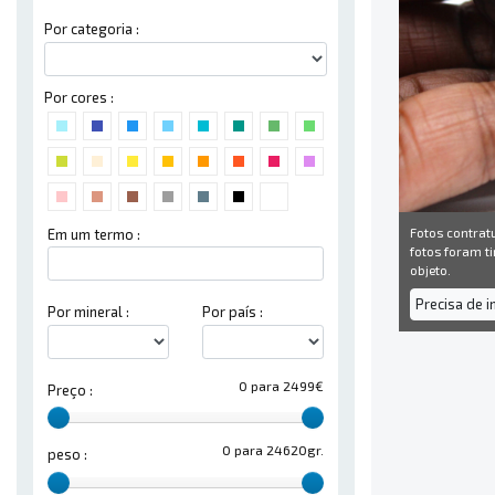
Por categoria :
Por cores :
Fotos contrat
Em um termo :
fotos foram ti
objeto.
Precisa de 
Por mineral :
Por país :
0 para 2499€
Preço :
0 para 24620gr.
peso :