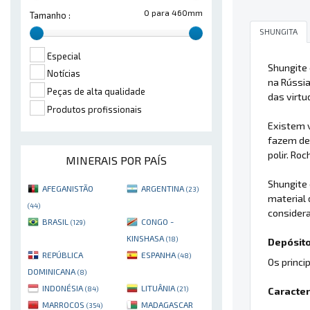
0 para 460mm
Tamanho :
SHUNGITA
Especial
Shungite
Notícias
na Rússi
Peças de alta qualidade
das virtu
Produtos profissionais
Existem v
fazem de
polir. Ro
MINERAIS POR PAÍS
Shungite 
AFEGANISTÃO
ARGENTINA
(23)
material 
(44)
considera
BRASIL
CONGO -
(129)
KINSHASA
(18)
Depósito
REPÚBLICA
ESPANHA
(48)
Os princi
DOMINICANA
(8)
INDONÉSIA
LITUÂNIA
(84)
(21)
Caracter
MARROCOS
MADAGASCAR
(354)