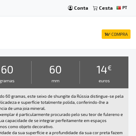
Conta
Cesta
PT
14
COMPRA
€
60
60
14
€
gramas
mm
euros
o 60 gramas, este seixo de shungite da Rússia distingue-se pela
licadeza e superfície totalmente polida, conferindo-lhe a
cia de uma joia mineral.
xemplar é particularmente procurado pelo seu teor de fulereno e
ua capacidade de se integrar perfeitamente em espaços
nos como objeto decorativo.
idade da sua superfície e a profundidade da sua cor preta fazem