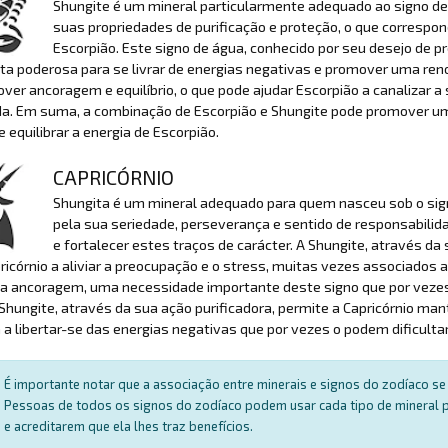
Shungite é um mineral particularmente adequado ao signo de E
suas propriedades de purificação e proteção, o que correspo
Escorpião. Este signo de água, conhecido por seu desejo de 
a poderosa para se livrar de energias negativas e promover uma ren
ver ancoragem e equilíbrio, o que pode ajudar Escorpião a canalizar 
da. Em suma, a combinação de Escorpião e Shungite pode promover um 
e equilibrar a energia de Escorpião.
CAPRICÓRNIO
Shungita é um mineral adequado para quem nasceu sob o signo
pela sua seriedade, perseverança e sentido de responsabilida
e fortalecer estes traços de carácter. A Shungite, através da 
ricórnio a aliviar a preocupação e o stress, muitas vezes associados
a ancoragem, uma necessidade importante deste signo que por vezes 
 Shungite, através da sua ação purificadora, permite a Capricórnio m
 a libertar-se das energias negativas que por vezes o podem dificultar
É importante notar que a associação entre minerais e signos do zodíaco se 
Pessoas de todos os signos do zodíaco podem usar cada tipo de mineral par
e acreditarem que ela lhes traz benefícios.