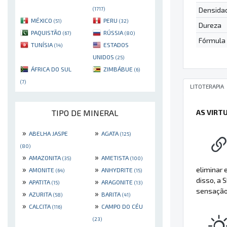
Densida
(1717)
MÉXICO
PERU
(51)
(32)
Dureza
PAQUISTÃO
RÚSSIA
(67)
(80)
Fórmula
TUNÍSIA
ESTADOS
(14)
UNIDOS
(25)
ÁFRICA DO SUL
ZIMBÁBUE
(6)
(7)
LITOTERAPIA
TIPO DE MINERAL
AS VIRT
»
»
ABELHA JASPE
AGATA
(125)
(80)
»
»
AMAZONITA
AMETISTA
(35)
(100)
»
»
eliminar 
AMONITE
ANHYDRITE
(64)
(15)
disso, a
»
»
APATITA
ARAGONITE
(15)
(13)
sensação 
»
»
AZURITA
BARITA
(58)
(41)
»
»
CALCITA
CAMPO DO CÉU
(116)
(23)