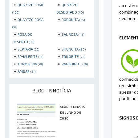
»
»
QUARTZO FUMÊ
QUARTZO
ao estimu
combinaçã
DESBOTADO
(106)
(40)
seu bem-
»
»
QUARTZO ROSA
RODONITA
(25)
(57)
»
»
ROSA DO
SAL ROSA
(42)
ELEMENT
DESERTO
(35)
»
»
SEPTARIA
SHUNGITA
(26)
(80)
»
»
SPHALERITE
TRILOBITE
(15)
(25)
»
»
TURMALINA
VANADINITE
(99)
(39)
»
ÂMBAR
(21)
conhecida
um símbol
BLOG - NNOTÍCIA
apesar do
purificar 
SEXTA-FEIRA, 19
DE JUNHO DE
SIGNOS 
2026