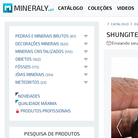
MINERALY.
CATÁLOGO
COLEÇÕES
VIDEOS
pt
CATÁLOGO
O
SHUNGITE
PEDRAS E MINERAIS BRUTOS
(87)
Enviando seu
DECORAÇÕES MINERAIS
(625)
MINERAIS CRISTALIZADOS
(555)
OBJETOS
(922)
FÓSSEIS
(175)
JÓIAS MINERAIS
(354)
METEORITOS
(23)
NOVIDADES
QUALIDADE MÁXIMA
PRODUTOS PROFISSIONAIS
PESQUISA DE PRODUTOS