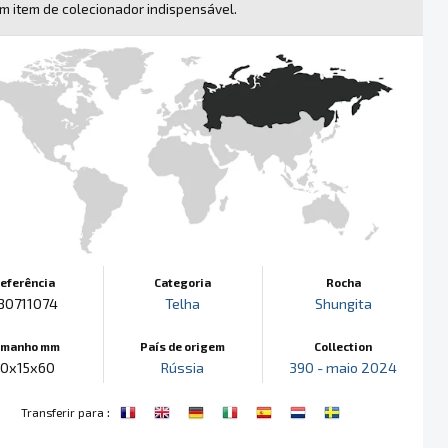
m item de colecionador indispensável.
eferência
Categoria
Rocha
30711074
Telha
Shungita
amanho mm
País de origem
Collection
0x15x60
Rússia
390 - maio 2024
:
Transferir para