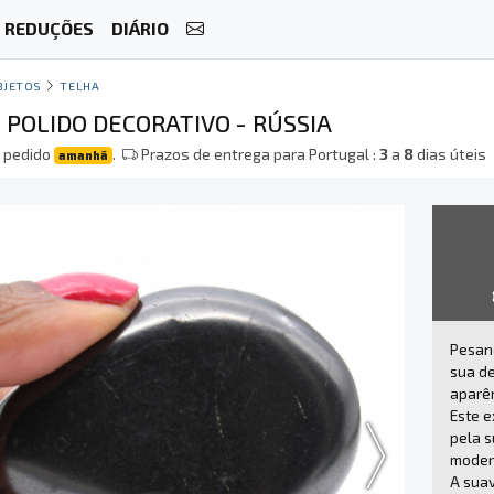
REDUÇÕES
DIÁRIO
BJETOS
TELHA
 POLIDO DECORATIVO - RÚSSIA
 pedido
.
Prazos de entrega para Portugal :
3
a
8
dias úteis
amanhã
Pesand
sua de
aparên
Este e
pela s
moder
A suav