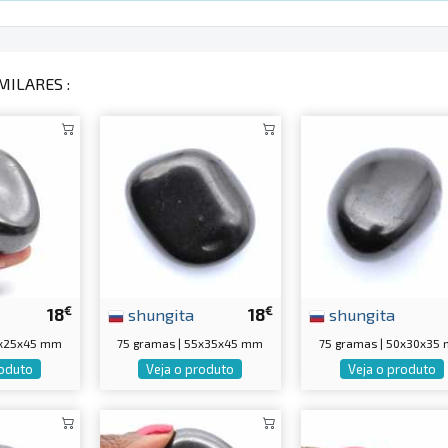
MILARES :
€
€
18
shungita
18
shungita
0x25x45 mm
75 gramas | 55x35x45 mm
75 gramas | 50x30x35
roduto
Veja o produto
Veja o produto