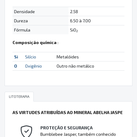
Densidade
2.58
Dureza
6.50 à 7.00
Fórmula
SiO
2
Composição química
:
Si
Silício
Metalóides
O
Oxigênio
Outro não metálico
LITOTERAPIA
AS VIRTUDES ATRIBUÍDAS AO MINERAL ABELHA JASPE
PROTEÇÃO E SEGURANÇA
Bumblebee Jasper, também conhecido