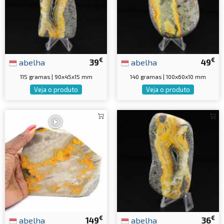
€
€
abelha
39
abelha
49
115 gramas | 90x45x15 mm
140 gramas | 100x60x10 mm
Veja o produto
Veja o produto
€
€
abelha
149
abelha
36