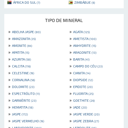
ÁFRICA DO SUL
ZIMBÁBUE
(7)
(6)
TIPO DE MINERAL
»
»
ABELHA JASPE
AGATA
(80)
(125)
»
»
AMAZONITA
AMETISTA
(35)
(100)
»
»
AMONITE
ANHYDRITE
(64)
(15)
»
»
APATITA
ARAGONITE
(15)
(13)
»
»
AZURITA
BARITA
(58)
(41)
»
»
CALCITA
CAMPO DO CÉU
(116)
(23)
»
»
CELESTINE
CIANITA
(19)
(14)
»
»
CORNALINA
DIOPSIDE
(56)
(12)
»
»
DOLOMITE
EPIDOTE
(23)
(20)
»
»
ESPECTRÓLITO
FLUORITA
(11)
(25)
»
»
GARNIÈRITE
GOETHITE
(23)
(26)
»
»
HEMATITA
JADE
(18)
(20)
»
»
JASPE
JASPE VERDE
(172)
(20)
»
»
JASPE VERMELHO
JASPE ZEBRA
(19)
(27)
»
»
LABRADORITE
LEPIDOLITE
(202)
(10)