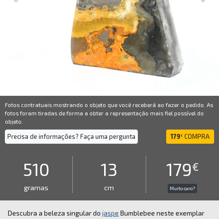
Fotos contratuais mostrando o objeto que você receberá ao fazer o pedido. As
fotos foram tiradas de forma a obter a representação mais fiel possível do
objeto.
Precisa de informações? Faça uma pergunta
179
COMPRA
€
510
13
179
€
gramas
cm
Muito caro?
Descubra a beleza singular do
jaspe
Bumblebee neste exemplar