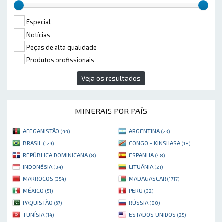
Especial
Notícias
Peças de alta qualidade
Produtos profissionais
Veja os resultados
MINERAIS POR PAÍS
AFEGANISTÃO
ARGENTINA
(44)
(23)
BRASIL
CONGO - KINSHASA
(129)
(18)
REPÚBLICA DOMINICANA
ESPANHA
(8)
(48)
INDONÉSIA
LITUÂNIA
(84)
(21)
MARROCOS
MADAGASCAR
(354)
(1717)
MÉXICO
PERU
(51)
(32)
PAQUISTÃO
RÚSSIA
(67)
(80)
TUNÍSIA
ESTADOS UNIDOS
(14)
(25)