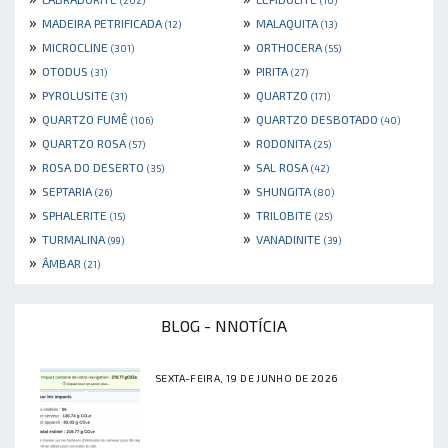
»
»
MADEIRA PETRIFICADA
MALAQUITA
(12)
(13)
»
»
MICROCLINE
ORTHOCERA
(301)
(55)
»
»
OTODUS
PIRITA
(31)
(27)
»
»
PYROLUSITE
QUARTZO
(31)
(171)
»
»
QUARTZO FUMÊ
QUARTZO DESBOTADO
(106)
(40)
»
»
QUARTZO ROSA
RODONITA
(57)
(25)
»
»
ROSA DO DESERTO
SAL ROSA
(35)
(42)
»
»
SEPTARIA
SHUNGITA
(26)
(80)
»
»
SPHALERITE
TRILOBITE
(15)
(25)
»
»
TURMALINA
VANADINITE
(99)
(39)
»
ÂMBAR
(21)
BLOG - NNOTÍCIA
SEXTA-FEIRA, 19 DE JUNHO DE 2026