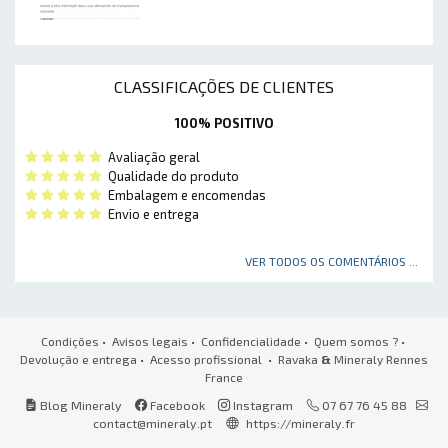
CLASSIFICAÇÕES DE CLIENTES
100% POSITIVO
Avaliação geral
Qualidade do produto
Embalagem e encomendas
Envio e entrega
VER TODOS OS COMENTÁRIOS ...
Condições
•
Avisos legais
•
Confidencialidade
•
Quem somos ?
•
Devolução e entrega
•
Acesso profissional
• Ravaka
&
Mineraly Rennes
France
Blog Mineraly
Facebook
Instagram
07 67 76 45 88
contact@mineraly.pt
https://mineraly.fr