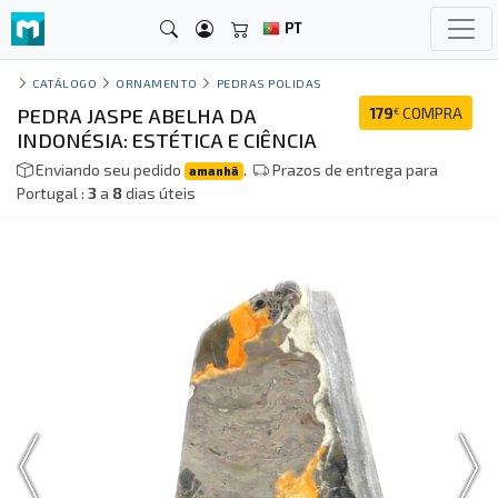
PT
CATÁLOGO
ORNAMENTO
PEDRAS POLIDAS
PEDRA JASPE ABELHA DA
179
COMPRA
€
INDONÉSIA: ESTÉTICA E CIÊNCIA
Enviando seu pedido
.
Prazos de entrega para
amanhã
Portugal :
3
a
8
dias úteis