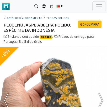
PT
CATÁLOGO
ORNAMENTO
PEDRAS POLIDAS
PEQUENO JASPE ABELHA POLIDO:
60
COMPRA
€
ESPÉCIME DA INDONÉSIA
Enviando seu pedido
.
Prazos de entrega para
amanhã
Portugal :
3
a
8
dias úteis
-8%