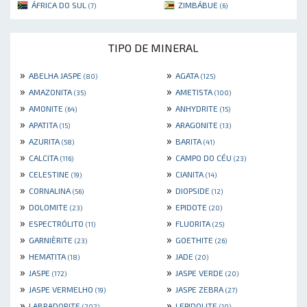
ÁFRICA DO SUL
ZIMBÁBUE
(7)
(6)
TIPO DE MINERAL
»
»
ABELHA JASPE
AGATA
(80)
(125)
»
»
AMAZONITA
AMETISTA
(35)
(100)
»
»
AMONITE
ANHYDRITE
(64)
(15)
»
»
APATITA
ARAGONITE
(15)
(13)
»
»
AZURITA
BARITA
(58)
(41)
»
»
CALCITA
CAMPO DO CÉU
(116)
(23)
»
»
CELESTINE
CIANITA
(19)
(14)
»
»
CORNALINA
DIOPSIDE
(56)
(12)
»
»
DOLOMITE
EPIDOTE
(23)
(20)
»
»
ESPECTRÓLITO
FLUORITA
(11)
(25)
»
»
GARNIÈRITE
GOETHITE
(23)
(26)
»
»
HEMATITA
JADE
(18)
(20)
»
»
JASPE
JASPE VERDE
(172)
(20)
»
»
JASPE VERMELHO
JASPE ZEBRA
(19)
(27)
»
»
LABRADORITE
LEPIDOLITE
(202)
(10)