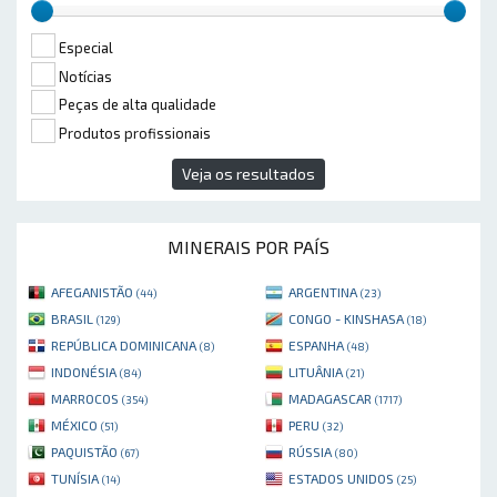
Especial
Notícias
Peças de alta qualidade
Produtos profissionais
Veja os resultados
MINERAIS POR PAÍS
AFEGANISTÃO
ARGENTINA
(44)
(23)
BRASIL
CONGO - KINSHASA
(129)
(18)
REPÚBLICA DOMINICANA
ESPANHA
(8)
(48)
INDONÉSIA
LITUÂNIA
(84)
(21)
MARROCOS
MADAGASCAR
(354)
(1717)
MÉXICO
PERU
(51)
(32)
PAQUISTÃO
RÚSSIA
(67)
(80)
TUNÍSIA
ESTADOS UNIDOS
(14)
(25)