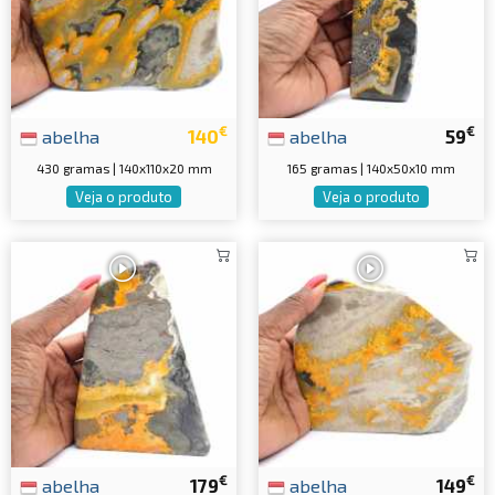
€
€
abelha
140
abelha
59
430 gramas | 140x110x20 mm
165 gramas | 140x50x10 mm
Veja o produto
Veja o produto
€
€
abelha
179
abelha
149