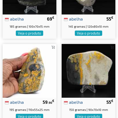
€
€
abelha
69
abelha
55
185 gramas | 100x70x15 mm
145 gramas | 120x80x10 mm
Veja o produto
Veja o produto
€
€
abelha
59
abelha
55
.90
195 gramas | 110x55x25 mm
150 gramas | 90x70x10 mm
Veja o produto
Veja o produto