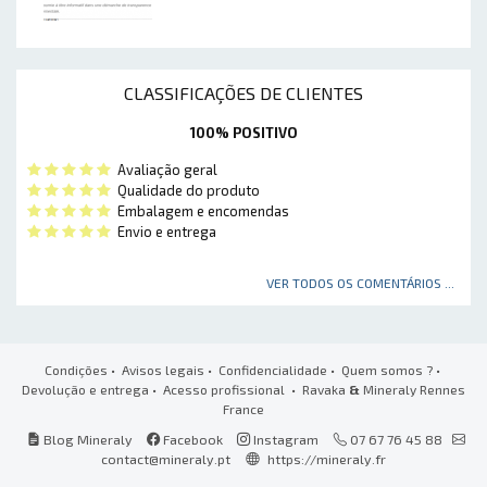
CLASSIFICAÇÕES DE CLIENTES
100% POSITIVO
Avaliação geral
Qualidade do produto
Embalagem e encomendas
Envio e entrega
VER TODOS OS COMENTÁRIOS ...
Condições
•
Avisos legais
•
Confidencialidade
•
Quem somos ?
•
Devolução e entrega
•
Acesso profissional
• Ravaka
&
Mineraly Rennes
France
Blog Mineraly
Facebook
Instagram
07 67 76 45 88
contact@mineraly.pt
https://mineraly.fr