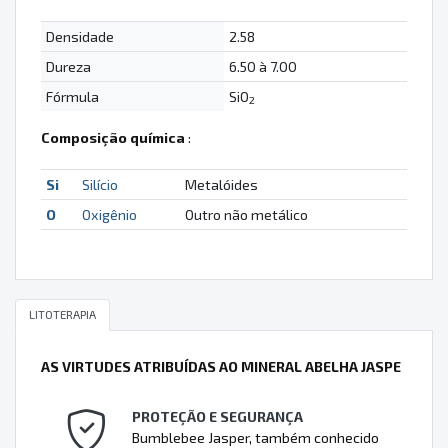
Densidade
2.58
Dureza
6.50 à 7.00
Fórmula
SiO
2
Composição química
:
Si
Silício
Metalóides
O
Oxigênio
Outro não metálico
LITOTERAPIA
AS VIRTUDES ATRIBUÍDAS AO MINERAL ABELHA JASPE
PROTEÇÃO E SEGURANÇA
Bumblebee Jasper, também conhecido