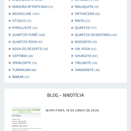
»
»
MADEIRA PETRIFICADA
MALAQUITA
(12)
(13)
»
»
MICROCLINE
ORTHOCERA
(301)
(55)
»
»
OTODUS
PIRITA
(31)
(27)
»
»
PYROLUSITE
QUARTZO
(31)
(171)
»
»
QUARTZO FUMÊ
QUARTZO DESBOTADO
(106)
(40)
»
»
QUARTZO ROSA
RODONITA
(57)
(25)
»
»
ROSA DO DESERTO
SAL ROSA
(35)
(42)
»
»
SEPTARIA
SHUNGITA
(26)
(80)
»
»
SPHALERITE
TRILOBITE
(15)
(25)
»
»
TURMALINA
VANADINITE
(99)
(39)
»
ÂMBAR
(21)
BLOG - NNOTÍCIA
SEXTA-FEIRA, 19 DE JUNHO DE 2026