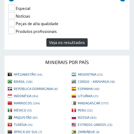
Especial
Notícias
Peças de alta qualidade
Produtos profissionais
Veja os resultados
MINERAIS POR PAÍS
AFEGANISTÃO
ARGENTINA
(44)
(23)
BRASIL
CONGO - KINSHASA
(129)
(18)
REPÚBLICA DOMINICANA
ESPANHA
(8)
(48)
INDONÉSIA
LITUÂNIA
(84)
(21)
MARROCOS
MADAGASCAR
(354)
(1717)
MÉXICO
PERU
(51)
(32)
PAQUISTÃO
RÚSSIA
(67)
(80)
TUNÍSIA
ESTADOS UNIDOS
(14)
(25)
ÁFRICA DO SUL
ZIMBÁBUE
(7)
(6)