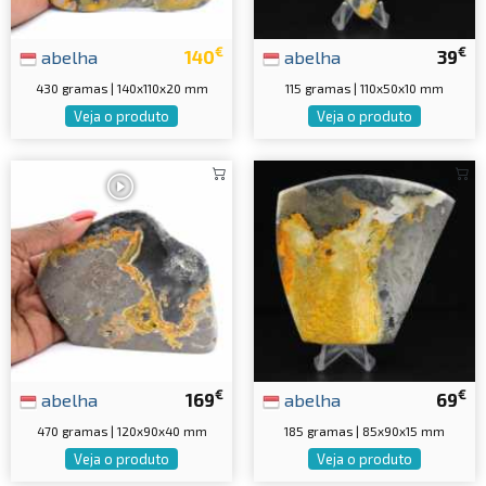
€
€
abelha
140
abelha
39
430 gramas | 140x110x20 mm
115 gramas | 110x50x10 mm
Veja o produto
Veja o produto
€
€
abelha
169
abelha
69
470 gramas | 120x90x40 mm
185 gramas | 85x90x15 mm
Veja o produto
Veja o produto