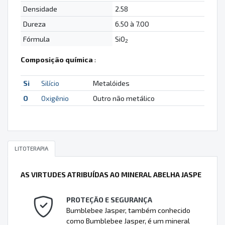
Densidade
2.58
Dureza
6.50 à 7.00
Fórmula
SiO
2
Composição química
:
Si
Silício
Metalóides
O
Oxigênio
Outro não metálico
LITOTERAPIA
AS VIRTUDES ATRIBUÍDAS AO MINERAL ABELHA JASPE
PROTEÇÃO E SEGURANÇA
Bumblebee Jasper, também conhecido
como Bumblebee Jasper, é um mineral