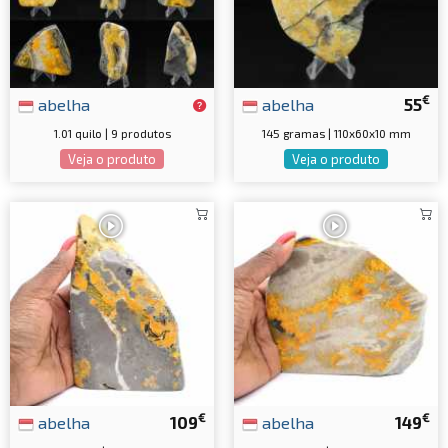
€
abelha
abelha
55
1.01 quilo | 9 produtos
145 gramas | 110x60x10 mm
Veja o produto
Veja o produto
€
€
abelha
109
abelha
149