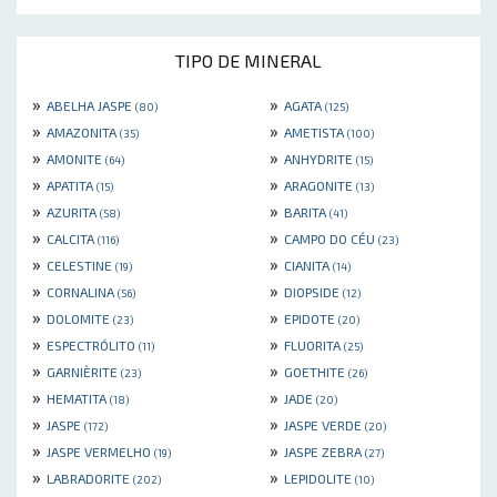
TIPO DE MINERAL
»
»
ABELHA JASPE
AGATA
(80)
(125)
»
»
AMAZONITA
AMETISTA
(35)
(100)
»
»
AMONITE
ANHYDRITE
(64)
(15)
»
»
APATITA
ARAGONITE
(15)
(13)
»
»
AZURITA
BARITA
(58)
(41)
»
»
CALCITA
CAMPO DO CÉU
(116)
(23)
»
»
CELESTINE
CIANITA
(19)
(14)
»
»
CORNALINA
DIOPSIDE
(56)
(12)
»
»
DOLOMITE
EPIDOTE
(23)
(20)
»
»
ESPECTRÓLITO
FLUORITA
(11)
(25)
»
»
GARNIÈRITE
GOETHITE
(23)
(26)
»
»
HEMATITA
JADE
(18)
(20)
»
»
JASPE
JASPE VERDE
(172)
(20)
»
»
JASPE VERMELHO
JASPE ZEBRA
(19)
(27)
»
»
LABRADORITE
LEPIDOLITE
(202)
(10)