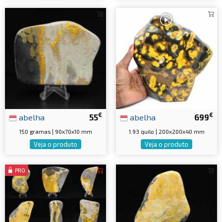
€
€
abelha
55
abelha
699
150 gramas | 90x70x10 mm
1.93 quilo | 200x200x40 mm
Veja o produto
Veja o produto
PRO