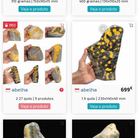
310 gramas | 150x90x15 mm
400 gramas | 130x110x20 mm
Veja o produto
Veja o produto
PRO
€
abelha
abelha
699
2.27 quilo | 9 produtos
1.9 quilo | 230x140x40 mm
Veja o produto
Veja o produto