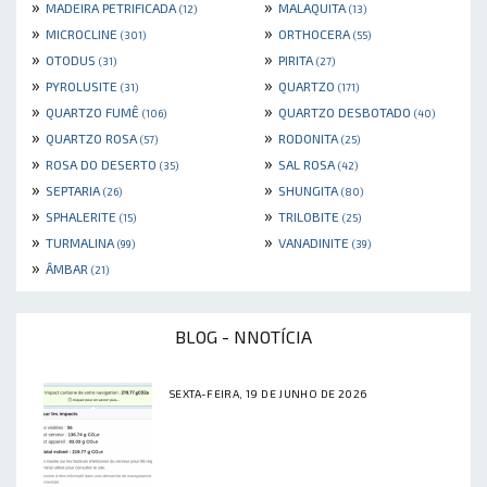
»
»
MADEIRA PETRIFICADA
MALAQUITA
(12)
(13)
»
»
MICROCLINE
ORTHOCERA
(301)
(55)
»
»
OTODUS
PIRITA
(31)
(27)
»
»
PYROLUSITE
QUARTZO
(31)
(171)
»
»
QUARTZO FUMÊ
QUARTZO DESBOTADO
(106)
(40)
»
»
QUARTZO ROSA
RODONITA
(57)
(25)
»
»
ROSA DO DESERTO
SAL ROSA
(35)
(42)
»
»
SEPTARIA
SHUNGITA
(26)
(80)
»
»
SPHALERITE
TRILOBITE
(15)
(25)
»
»
TURMALINA
VANADINITE
(99)
(39)
»
ÂMBAR
(21)
BLOG - NNOTÍCIA
SEXTA-FEIRA, 19 DE JUNHO DE 2026