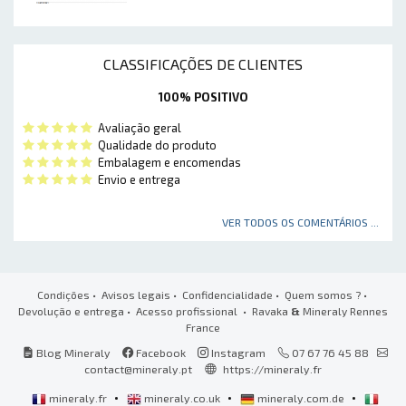
CLASSIFICAÇÕES DE CLIENTES
100% POSITIVO
Avaliação geral
Qualidade do produto
Embalagem e encomendas
Envio e entrega
VER TODOS OS COMENTÁRIOS ...
Condições
•
Avisos legais
•
Confidencialidade
•
Quem somos ?
•
Devolução e entrega
•
Acesso profissional
• Ravaka
&
Mineraly Rennes
France
Blog Mineraly
Facebook
Instagram
07 67 76 45 88
contact@mineraly.pt
https://mineraly.fr
•
•
•
mineraly.fr
mineraly.co.uk
mineraly.com.de