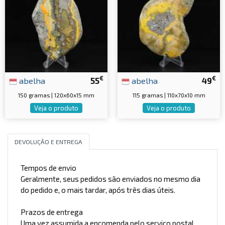
€
€
abelha
55
abelha
49
150 gramas | 120x60x15 mm
115 gramas | 110x70x10 mm
Veja o produto
Veja o produto
DEVOLUÇÃO E ENTREGA
Tempos de envio
Geralmente, seus pedidos são enviados no mesmo dia
do pedido e, o mais tardar, após três dias úteis.
Prazos de entrega
Uma vez assumida a encomenda pelo serviço postal,