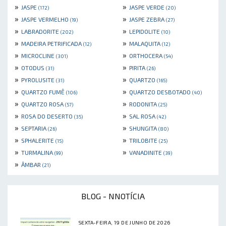
»
»
JASPE
JASPE VERDE
(172)
(20)
»
»
JASPE VERMELHO
JASPE ZEBRA
(19)
(27)
»
»
LABRADORITE
LEPIDOLITE
(202)
(10)
»
»
MADEIRA PETRIFICADA
MALAQUITA
(12)
(12)
»
»
MICROCLINE
ORTHOCERA
(301)
(54)
»
»
OTODUS
PIRITA
(31)
(26)
»
»
PYROLUSITE
QUARTZO
(31)
(165)
»
»
QUARTZO FUMÊ
QUARTZO DESBOTADO
(106)
(40)
»
»
QUARTZO ROSA
RODONITA
(57)
(25)
»
»
ROSA DO DESERTO
SAL ROSA
(35)
(42)
»
»
SEPTARIA
SHUNGITA
(26)
(80)
»
»
SPHALERITE
TRILOBITE
(15)
(25)
»
»
TURMALINA
VANADINITE
(99)
(39)
»
ÂMBAR
(21)
BLOG - NNOTÍCIA
SEXTA-FEIRA, 19 DE JUNHO DE 2026