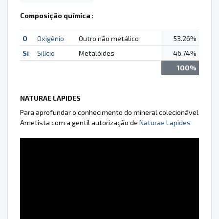
Composição química
:
O
Oxigênio
Outro não metálico
53.26%
Si
Silício
Metalóides
46.74%
100%
NATURAE LAPIDES
Para aprofundar o conhecimento do mineral colecionável
Ametista com a gentil autorização de
Naturae Lapides