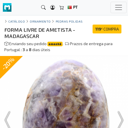
PT
CATÁLOGO
ORNAMENTO
PEDRAS POLIDAS
FORMA LIVRE DE AMETISTA -
119
COMPRA
€
MADAGASCAR
Enviando seu pedido
.
Prazos de entrega para
amanhã
Portugal :
3
a
8
dias úteis
-20%