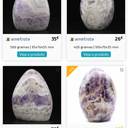
€
€
ametista
35
ametista
26
560 gramas | 95x70x55 mm
420 gramas | 100x70x35 mm
Veja o produto
Veja o produto
-17%
€
€