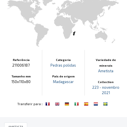
Referência
Categoria
Variedade de
211006187
Pedras polidas
minerais
Ametista
Tamanho mm
País de origem
150x110x80
Madagascar
Collection
223 - novembro
2021
:
Transferir para
AMETISTA