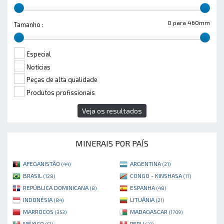
0 para 460mm
Tamanho :
Especial
Notícias
Peças de alta qualidade
Produtos profissionais
Veja os resultados
MINERAIS POR PAÍS
AFEGANISTÃO
ARGENTINA
(44)
(21)
BRASIL
CONGO - KINSHASA
(128)
(17)
REPÚBLICA DOMINICANA
ESPANHA
(8)
(48)
INDONÉSIA
LITUÂNIA
(84)
(21)
MARROCOS
MADAGASCAR
(353)
(1709)
MÉXICO
PERU