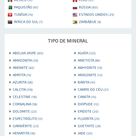
(51)
(31)
PAQUISTÃO
RÚSSIA
(67)
(80)
TUNÍSIA
ESTADOS UNIDOS
(14)
(25)
ÁFRICA DO SUL
ZIMBÁBUE
(7)
(6)
TIPO DE MINERAL
»
»
ABELHA JASPE
AGATA
(80)
(125)
»
»
AMAZONITA
AMETISTA
(35)
(99)
»
»
AMONITE
ANHYDRITE
(63)
(15)
»
»
APATITA
ARAGONITE
(15)
(13)
»
»
AZURITA
BARITA
(58)
(41)
»
»
CALCITA
CAMPO DO CÉU
(116)
(21)
»
»
CELESTINE
CIANITA
(18)
(14)
»
»
CORNALINA
DIOPSIDE
(56)
(12)
»
»
DOLOMITE
EPIDOTE
(23)
(20)
»
»
ESPECTRÓLITO
FLUORITA
(11)
(25)
»
»
GARNIÈRITE
GOETHITE
(23)
(26)
»
»
HEMATITA
JADE
(18)
(20)