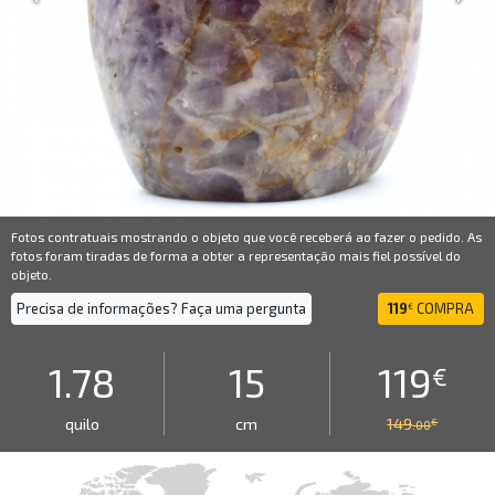
Fotos contratuais mostrando o objeto que você receberá ao fazer o pedido. As
fotos foram tiradas de forma a obter a representação mais fiel possível do
objeto.
Precisa de informações? Faça uma pergunta
119
COMPRA
€
1.78
15
119
€
quilo
cm
149
€
.00