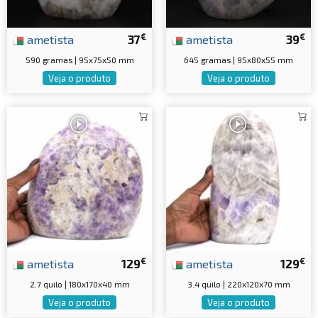
€
€
ametista
37
ametista
39
590 gramas | 95x75x50 mm
645 gramas | 95x80x55 mm
Veja o produto
Veja o produto
€
€
ametista
129
ametista
129
2.7 quilo | 180x170x40 mm
3.4 quilo | 220x120x70 mm
Veja o produto
Veja o produto