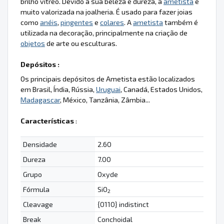
brilho vítreo. Devido à sua beleza e dureza, a
ametista
é
muito valorizada na joalheria. É usado para fazer joias
como
anéis
,
pingentes
e
colares
. A
ametista
também é
utilizada na decoração, principalmente na criação de
objetos
de arte ou esculturas.
Depósitos :
Os principais depósitos de Ametista estão localizados
em Brasil, Índia, Rússia,
Uruguai
, Canadá, Estados Unidos,
Madagascar
, México, Tanzânia, Zâmbia...
Características
:
Densidade
2.60
Dureza
7.00
Grupo
Oxyde
Fórmula
SiO
2
Cleavage
{0110} indistinct
Break
Conchoidal