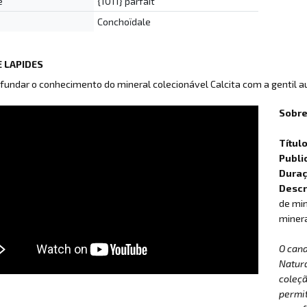
e
{1011} parfait
Conchoïdale
 LAPIDES
fundar o conhecimento do mineral colecionável Calcita com a gentil 
Sobre
Títul
Publi
Dura
Descr
de min
minera
O can
Natur
coleçã
permit