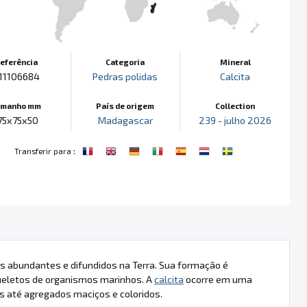
eferência
Categoria
Mineral
11106684
Pedras polidas
Calcita
amanho mm
País de origem
Collection
75x75x50
Madagascar
239 - julho 2026
:
Transferir para
is abundantes e difundidos na Terra. Sua formação é
queletos de organismos marinhos. A
calcita
ocorre em uma
s até agregados maciços e coloridos.