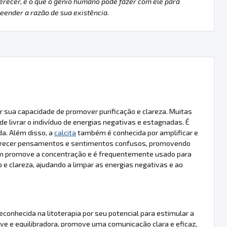
erecer, e o que o gênio humano pode fazer com ele para
ender a razão de sua existência.
 sua capacidade de promover purificação e clareza. Muitas
e livrar o indivíduo de energias negativas e estagnadas. É
da. Além disso, a
calcita
também é conhecida por amplificar e
arecer pensamentos e sentimentos confusos, promovendo
 promove a concentração e é frequentemente usado para
 e clareza, ajudando a limpar as energias negativas e ao
conhecida na litoterapia por seu potencial para estimular a
ave e equilibradora, promove uma comunicação clara e eficaz,