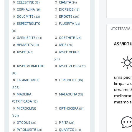
»
»
CELESTINE
CIANITA
(19)
(14)
»
»
CORNALINA
DIOPSIDE
(56)
(12)
»
»
DOLOMITE
EPIDOTE
(23)
(20)
»
»
ESPECTRÓLITO
FLUORITA
(25)
LITOTERAPIA
(11)
»
»
GARNIÈRITE
GOETHITE
(23)
(26)
AS VIRT
»
»
HEMATITA
JADE
(18)
(20)
»
»
JASPE
JASPE VERDE
(172)
(20)
»
»
JASPE VERMELHO
JASPE ZEBRA
(27)
(19)
uma pedra
»
»
LABRADORITE
LEPIDOLITE
(10)
limpar a 
(202)
uma melh
»
»
MADEIRA
MALAQUITA
(13)
melhorar
PETRIFICADA
mesmo te
(12)
»
»
MICROCLINE
ORTHOCERA
(54)
(301)
»
»
OTODUS
PIRITA
(31)
(26)
»
»
PYROLUSITE
QUARTZO
(31)
(171)