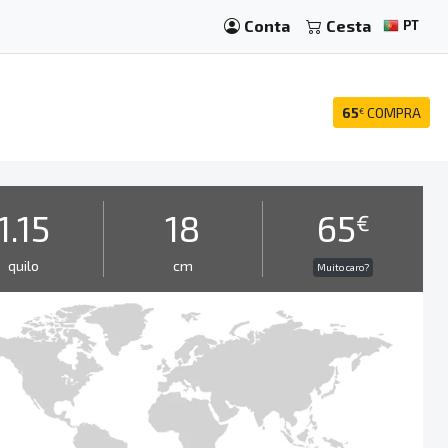
Conta
Cesta
PT
65
COMPRA
€
1.15
18
65
€
quilo
cm
Muito caro?