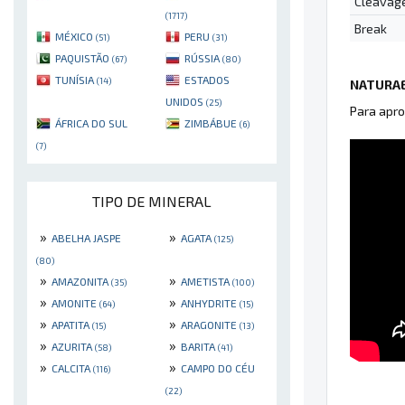
Cleavag
(1717)
Break
MÉXICO
PERU
(51)
(31)
PAQUISTÃO
RÚSSIA
(67)
(80)
TUNÍSIA
ESTADOS
(14)
NATURAE
UNIDOS
(25)
Para apro
ÁFRICA DO SUL
ZIMBÁBUE
(6)
(7)
TIPO DE MINERAL
»
»
ABELHA JASPE
AGATA
(125)
(80)
»
»
AMAZONITA
AMETISTA
(35)
(100)
»
»
AMONITE
ANHYDRITE
(64)
(15)
»
»
APATITA
ARAGONITE
(15)
(13)
»
»
AZURITA
BARITA
(58)
(41)
»
»
CALCITA
CAMPO DO CÉU
(116)
(22)