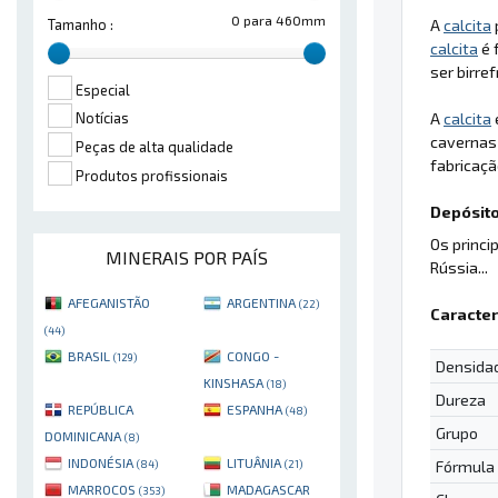
0 para 460mm
A
calcita
Tamanho :
calcita
é 
ser birre
Especial
A
calcita
Notícias
cavernas 
Peças de alta qualidade
fabricaçã
Produtos profissionais
Depósito
Os princi
MINERAIS POR PAÍS
Rússia...
AFEGANISTÃO
ARGENTINA
(22)
Caracter
(44)
BRASIL
CONGO -
(129)
Densida
KINSHASA
(18)
Dureza
REPÚBLICA
ESPANHA
(48)
Grupo
DOMINICANA
(8)
INDONÉSIA
LITUÂNIA
Fórmula
(84)
(21)
MARROCOS
MADAGASCAR
(353)