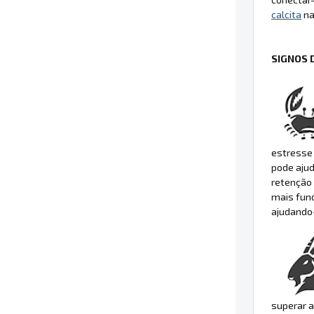
calcita
na
SIGNOS 
estresse 
pode ajud
retenção 
mais fun
ajudando-
superar a