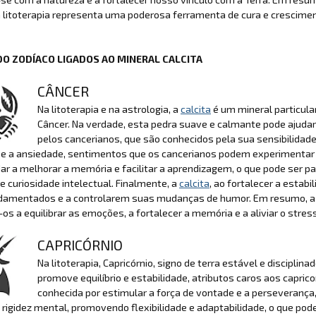
 litoterapia representa uma poderosa ferramenta de cura e crescimen
DO ZODÍACO LIGADOS AO MINERAL CALCITA
CÂNCER
Na litoterapia e na astrologia, a
calcita
é um mineral particul
Câncer. Na verdade, esta pedra suave e calmante pode ajuda
pelos cancerianos, que são conhecidos pela sua sensibilidad
e a ansiedade, sentimentos que os cancerianos podem experimentar m
ar a melhorar a memória e facilitar a aprendizagem, o que pode ser p
e curiosidade intelectual. Finalmente, a
calcita
, ao fortalecer a estab
damentados e a controlarem suas mudanças de humor. Em resumo, a Ca
os a equilibrar as emoções, a fortalecer a memória e a aliviar o stress
CAPRICÓRNIO
Na litoterapia, Capricórnio, signo de terra estável e discipli
promove equilíbrio e estabilidade, atributos caros aos capric
conhecida por estimular a força de vontade e a perseverança,
 rigidez mental, promovendo flexibilidade e adaptabilidade, o que pode