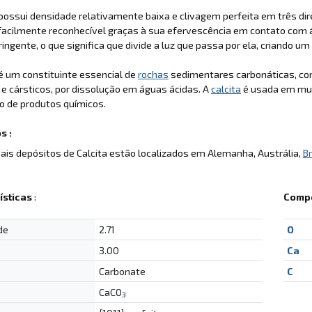
possui densidade relativamente baixa e clivagem perfeita em três di
facilmente reconhecível graças à sua efervescência em contato com ác
fringente, o que significa que divide a luz que passa por ela, criando u
é um constituinte essencial de
rochas
sedimentares carbonáticas, com
e cársticos, por dissolução em águas ácidas. A
calcita
é usada em muit
o de produtos químicos.
s :
pais depósitos de Calcita estão localizados em Alemanha, Austrália,
Br
ísticas
:
Compo
de
2.71
O
3.00
Ca
Carbonate
C
CaCO
3