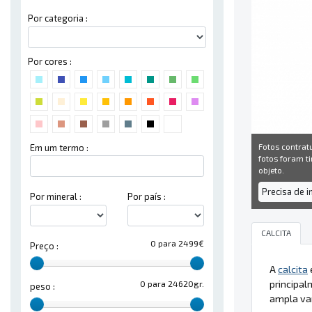
Por categoria :
Por cores :
Fotos contrat
Em um termo :
fotos foram ti
objeto.
Precisa de 
Por mineral :
Por país :
CALCITA
0 para 2499€
Preço :
A
calcita
principa
0 para 24620gr.
peso :
ampla var