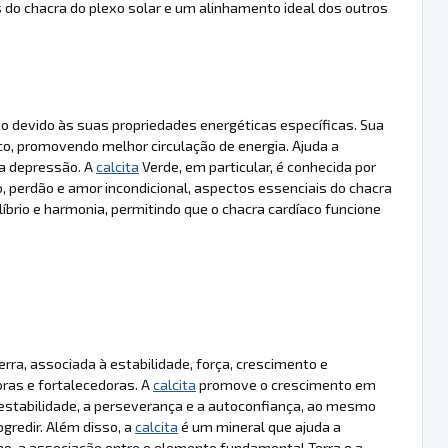
 do chacra do plexo solar e um alinhamento ideal dos outros
o devido às suas propriedades energéticas específicas. Sua
aco, promovendo melhor circulação de energia. Ajuda a
 a depressão. A
calcita
Verde, em particular, é conhecida por
 perdão e amor incondicional, aspectos essenciais do chacra
íbrio e harmonia, permitindo que o chacra cardíaco funcione
rra, associada à estabilidade, força, crescimento e
oras e fortalecedoras. A
calcita
promove o crescimento em
 a estabilidade, a perseverança e a autoconfiança, ao mesmo
gredir. Além disso, a
calcita
é um mineral que ajuda a
mo, a associação entre o elemento fundamental Terra e a