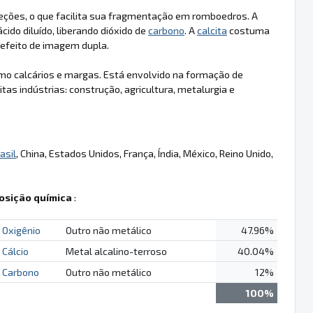
reções, o que facilita sua fragmentação em romboedros. A
ido diluído, liberando dióxido de
carbono
. A
calcita
costuma
m efeito de imagem dupla.
o calcários e margas. Está envolvido na formação de
as indústrias: construção, agricultura, metalurgia e
asil
, China, Estados Unidos, França, Índia, México, Reino Unido,
sição química
:
Oxigênio
Outro não metálico
47.96%
Cálcio
Metal alcalino-terroso
40.04%
Carbono
Outro não metálico
12%
100%