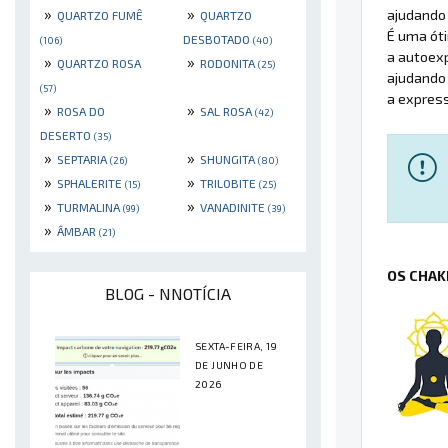
»
»
ajudando 
QUARTZO FUMÊ
QUARTZO
É uma óti
DESBOTADO
(106)
(40)
a autoexp
»
»
QUARTZO ROSA
RODONITA
(25)
ajudando
(57)
a express
»
»
ROSA DO
SAL ROSA
(42)
DESERTO
(35)
»
»
SEPTARIA
SHUNGITA
(26)
(80)
»
»
SPHALERITE
TRILOBITE
(15)
(25)
»
»
TURMALINA
VANADINITE
(99)
(39)
»
ÂMBAR
(21)
OS CHAK
BLOG - NNOTÍCIA
SEXTA-FEIRA, 19
DE JUNHO DE
2026