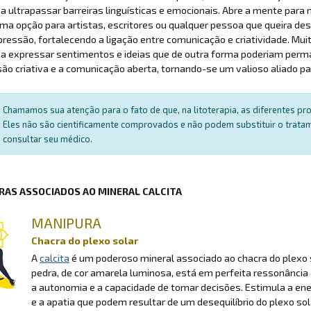
a ultrapassar barreiras linguísticas e emocionais. Abre a mente para 
ma opção para artistas, escritores ou qualquer pessoa que queira desb
ressão, fortalecendo a ligação entre comunicação e criatividade. Mui
 a expressar sentimentos e ideias que de outra forma poderiam perm
ão criativa e a comunicação aberta, tornando-se um valioso aliado p
Chamamos sua atenção para o fato de que, na litoterapia, as diferentes p
Eles não são cientificamente comprovados e não podem substituir o trat
consultar seu médico.
RAS ASSOCIADOS AO MINERAL CALCITA
MANIPURA
Chacra do plexo solar
A
calcita
é um poderoso mineral associado ao chacra do plexo s
pedra, de cor amarela luminosa, está em perfeita ressonância 
a autonomia e a capacidade de tomar decisões. Estimula a ene
e a apatia que podem resultar de um desequilíbrio do plexo sol