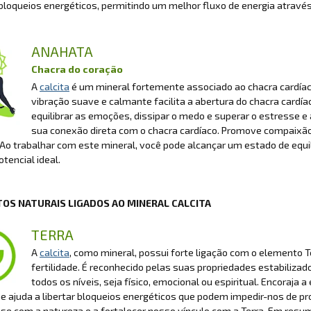
loqueios energéticos, permitindo um melhor fluxo de energia através
ANAHATA
Chacra do coração
A
calcita
é um mineral fortemente associado ao chacra cardíac
vibração suave e calmante facilita a abertura do chacra cardí
equilibrar as emoções, dissipar o medo e superar o estresse e
sua conexão direta com o chacra cardíaco. Promove compaixão,
 Ao trabalhar com este mineral, você pode alcançar um estado de equil
tencial ideal.
OS NATURAIS LIGADOS AO MINERAL CALCITA
TERRA
A
calcita
, como mineral, possui forte ligação com o elemento Te
fertilidade. É reconhecido pelas suas propriedades estabilizad
todos os níveis, seja físico, emocional ou espiritual. Encoraja
 ajuda a libertar bloqueios energéticos que podem impedir-nos de pro
se com a natureza e a fortalecer nosso vínculo com a Terra. Em resu