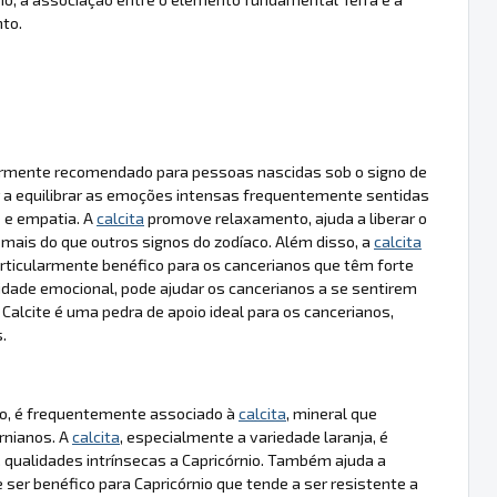
to.
armente recomendado para pessoas nascidas sob o signo de
r a equilibrar as emoções intensas frequentemente sentidas
e e empatia. A
calcita
promove relaxamento, ajuda a liberar o
ais do que outros signos do zodíaco. Além disso, a
calcita
articularmente benéfico para os cancerianos que têm forte
ilidade emocional, pode ajudar os cancerianos a se sentirem
lcite é uma pedra de apoio ideal para os cancerianos,
.
nado, é frequentemente associado à
calcita
, mineral que
ornianos. A
calcita
, especialmente a variedade laranja, é
 qualidades intrínsecas a Capricórnio. Também ajuda a
 ser benéfico para Capricórnio que tende a ser resistente a