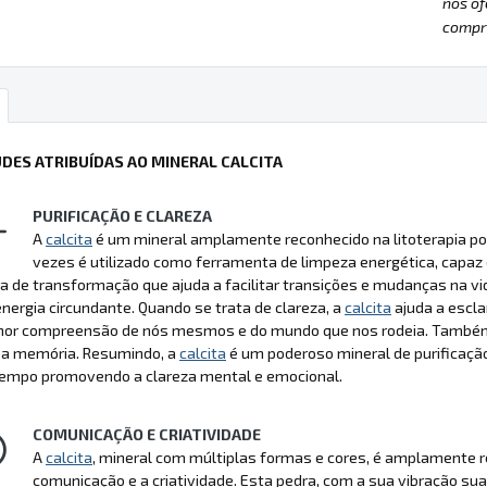
nos of
compre
UDES ATRIBUÍDAS AO MINERAL CALCITA
PURIFICAÇÃO E CLAREZA
A
calcita
é um mineral amplamente reconhecido na litoterapia por
vezes é utilizado como ferramenta de limpeza energética, capaz d
 de transformação que ajuda a facilitar transições e mudanças na vi
energia circundante. Quando se trata de clareza, a
calcita
ajuda a escl
or compreensão de nós mesmos e do mundo que nos rodeia. Também
 a memória. Resumindo, a
calcita
é um poderoso mineral de purificação
mpo promovendo a clareza mental e emocional.
COMUNICAÇÃO E CRIATIVIDADE
A
calcita
, mineral com múltiplas formas e cores, é amplamente re
comunicação e a criatividade. Esta pedra, com a sua vibração su