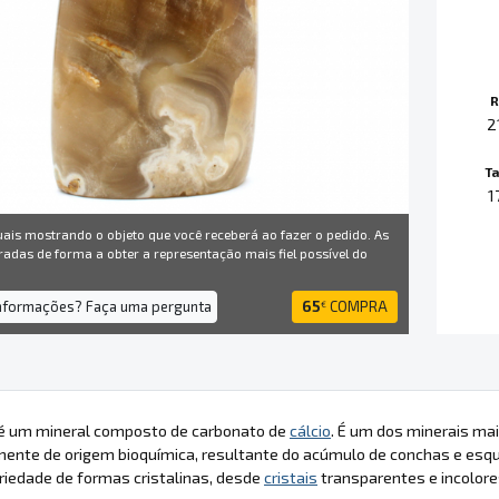
R
2
T
1
uais mostrando o objeto que você receberá ao fazer o pedido. As
radas de forma a obter a representação mais fiel possível do
informações? Faça uma pergunta
65
COMPRA
€
é um mineral composto de carbonato de
cálcio
. É um dos minerais ma
lmente de origem bioquímica, resultante do acúmulo de conchas e es
iedade de formas cristalinas, desde
cristais
transparentes e incolore