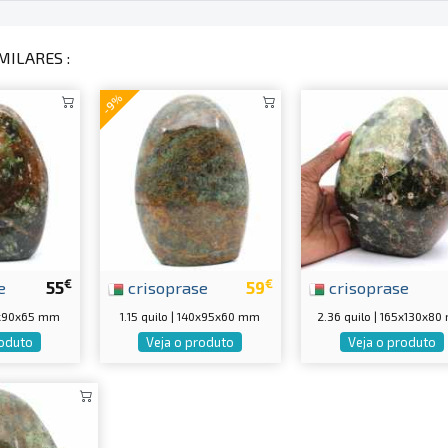
MILARES :
-9%
€
€
e
55
crisoprase
59
crisoprase
25x90x65 mm
1.15 quilo | 140x95x60 mm
2.36 quilo | 165x130x8
roduto
Veja o produto
Veja o produto