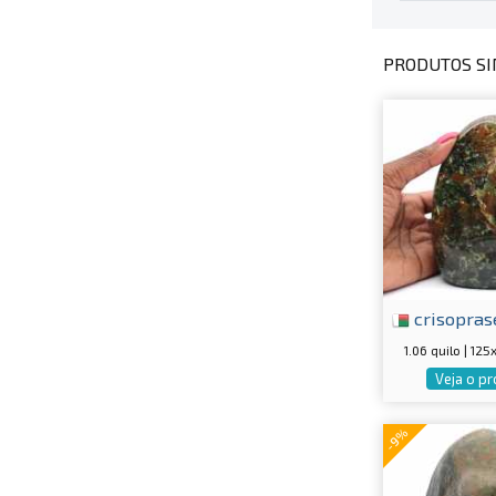
PRODUTOS SI
crisopras
1.06 quilo | 1
Veja o p
-9%