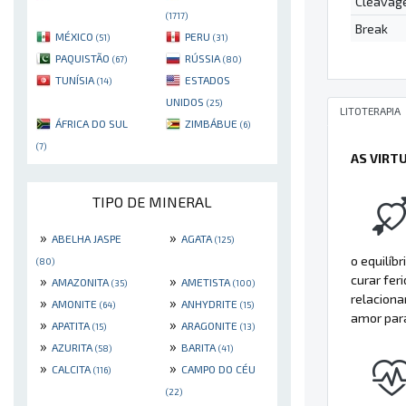
Cleavag
(1717)
Break
MÉXICO
PERU
(51)
(31)
PAQUISTÃO
RÚSSIA
(67)
(80)
TUNÍSIA
ESTADOS
(14)
UNIDOS
(25)
LITOTERAPIA
ÁFRICA DO SUL
ZIMBÁBUE
(6)
(7)
AS VIRT
TIPO DE MINERAL
»
»
ABELHA JASPE
AGATA
(125)
o equilíb
(80)
curar fer
»
»
AMAZONITA
AMETISTA
(35)
(100)
relaciona
»
»
AMONITE
ANHYDRITE
(64)
(15)
amor para
»
»
APATITA
ARAGONITE
(15)
(13)
»
»
AZURITA
BARITA
(58)
(41)
»
»
CALCITA
CAMPO DO CÉU
(116)
(22)