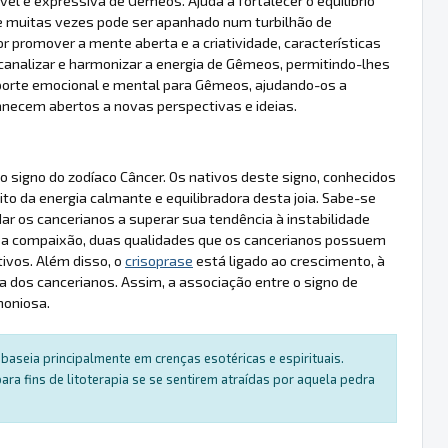
l e expressiva de Gémeos. Ajuda a fortalecer o equilíbrio
ue muitas vezes pode ser apanhado num turbilhão de
 promover a mente aberta e a criatividade, características
 canalizar e harmonizar a energia de Gêmeos, permitindo-lhes
uporte emocional e mental para Gêmeos, ajudando-os a
necem abertos a novas perspectivas e ideias.
 signo do zodíaco Câncer. Os nativos deste signo, conhecidos
ito da energia calmante e equilibradora desta joia. Sabe-se
dar os cancerianos a superar sua tendência à instabilidade
 e a compaixão, duas qualidades que os cancerianos possuem
vos. Além disso, o
crisoprase
está ligado ao crescimento, à
ra dos cancerianos. Assim, a associação entre o signo de
moniosa.
baseia principalmente em crenças esotéricas e espirituais.
a fins de litoterapia se se sentirem atraídas por aquela pedra