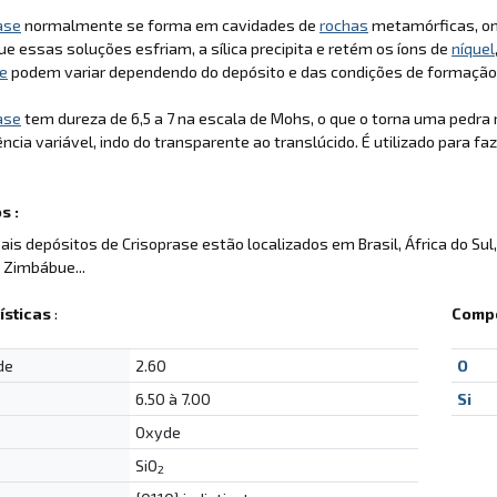
ase
normalmente se forma em cavidades de
rochas
metamórficas, ond
e essas soluções esfriam, a sílica precipita e retém os íons de
níquel
se
podem variar dependendo do depósito e das condições de formação
ase
tem dureza de 6,5 a 7 na escala de Mohs, o que o torna uma pedra r
ncia variável, indo do transparente ao translúcido. É utilizado para 
s :
pais depósitos de Crisoprase estão localizados em Brasil, África do Sul,
 Zimbábue...
ísticas
:
Compo
de
2.60
O
6.50 à 7.00
Si
Oxyde
SiO
2