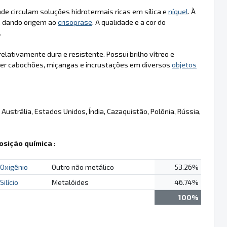
e circulam soluções hidrotermais ricas em sílica e
níquel
. À
, dando origem ao
crisoprase
. A qualidade e a cor do
.
elativamente dura e resistente. Possui brilho vítreo e
fazer cabochões, miçangas e incrustações em diversos
objetos
 Austrália, Estados Unidos, Índia, Cazaquistão, Polônia, Rússia,
sição química
:
Oxigênio
Outro não metálico
53.26%
Silício
Metalóides
46.74%
100%