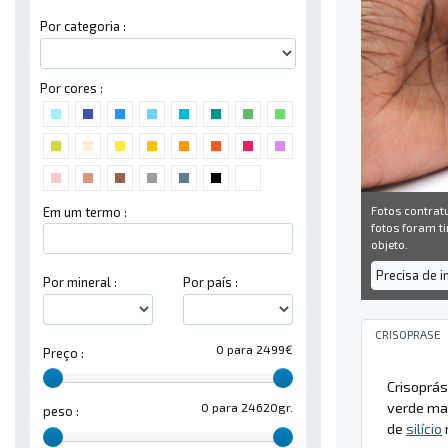
Por categoria :
Por cores :
Fotos contrat
Em um termo :
fotos foram ti
objeto.
Precisa de 
Por mineral :
Por país :
CRISOPRASE
0 para 2499€
Preço :
Crisoprá
verde ma
0 para 24620gr.
peso :
de
silício