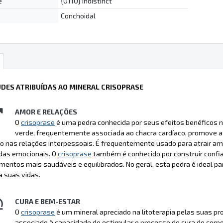
e
{0110} indistinct
Conchoidal
UDES ATRIBUÍDAS AO MINERAL CRISOPRASE
AMOR E RELAÇÕES
O
crisoprase
é uma pedra conhecida por seus efeitos benéficos n
verde, frequentemente associada ao chacra cardíaco, promove a 
rio nas relações interpessoais. É frequentemente usado para atrair am
idas emocionais. O
crisoprase
também é conhecido por construir confia
mentos mais saudáveis e equilibrados. No geral, esta pedra é ideal p
 suas vidas.
CURA E BEM-ESTAR
O
crisoprase
é um mineral apreciado na litoterapia pelas suas p
associado à capacidade de estimular o processo de cura do corp