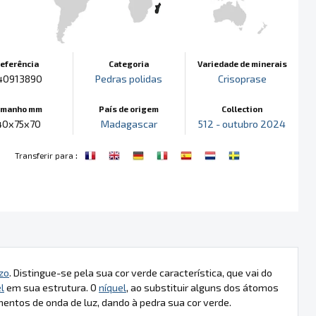
eferência
Categoria
Variedade de minerais
40913890
Pedras polidas
Crisoprase
amanho mm
País de origem
Collection
40x75x70
Madagascar
512 - outubro 2024
:
Transferir para
zo
. Distingue-se pela sua cor verde característica, que vai do
l
em sua estrutura. O
níquel
, ao substituir alguns dos átomos
mentos de onda de luz, dando à pedra sua cor verde.