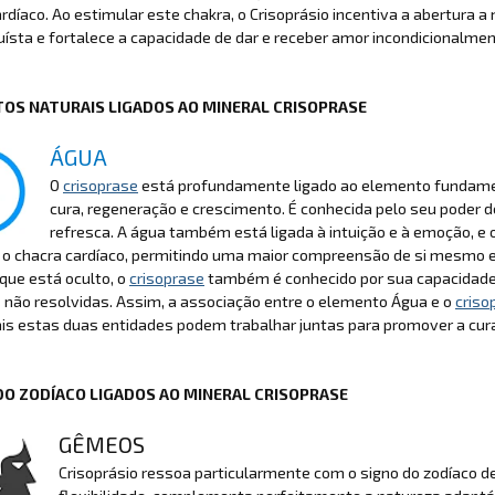
rdíaco. Ao estimular este chakra, o Crisoprásio incentiva a abertura
uísta e fortalece a capacidade de dar e receber amor incondicionalmen
OS NATURAIS LIGADOS AO MINERAL CRISOPRASE
ÁGUA
O
crisoprase
está profundamente ligado ao elemento fundamen
cura, regeneração e crescimento. É conhecida pelo seu poder de 
refresca. A água também está ligada à intuição e à emoção, e 
r o chacra cardíaco, permitindo uma maior compreensão de si mesmo e
 que está oculto, o
crisoprase
também é conhecido por sua capacidade 
não resolvidas. Assim, a associação entre o elemento Água e o
criso
is estas duas entidades podem trabalhar juntas para promover a cura
DO ZODÍACO LIGADOS AO MINERAL CRISOPRASE
GÊMEOS
Crisoprásio ressoa particularmente com o signo do zodíaco 