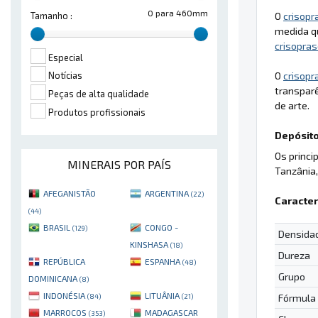
0 para 460mm
O
crisopr
Tamanho :
medida qu
crisopra
Especial
O
crisopr
Notícias
transparê
Peças de alta qualidade
de arte.
Produtos profissionais
Depósito
Os princi
MINERAIS POR PAÍS
Tanzânia,
AFEGANISTÃO
ARGENTINA
(22)
Caracter
(44)
BRASIL
CONGO -
(129)
Densida
KINSHASA
(18)
Dureza
REPÚBLICA
ESPANHA
(48)
Grupo
DOMINICANA
(8)
INDONÉSIA
LITUÂNIA
Fórmula
(84)
(21)
MARROCOS
MADAGASCAR
(353)