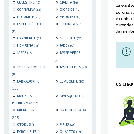
»
»
CELESTINE
CIANITA
(19)
(14)
verde é c
»
»
CORNALINA
DIOPSIDE
(56)
(12)
sereno. A
»
»
DOLOMITE
EPIDOTE
(23)
(20)
é conheci
»
»
ESPECTRÓLITO
FLUORITA
curar doe
(25)
da mente
(11)
»
»
GARNIÈRITE
GOETHITE
(23)
(26)
»
»
HEMATITA
JADE
(18)
(20)
»
»
JASPE
JASPE VERDE
(172)
(20)
»
»
JASPE VERMELHO
JASPE ZEBRA
(27)
(19)
»
»
LABRADORITE
LEPIDOLITE
(10)
OS CHAK
(202)
»
»
MADEIRA
MALAQUITA
(13)
PETRIFICADA
(12)
»
»
MICROCLINE
ORTHOCERA
(54)
(301)
»
»
OTODUS
PIRITA
(31)
(26)
»
»
PYROLUSITE
QUARTZO
(31)
(171)