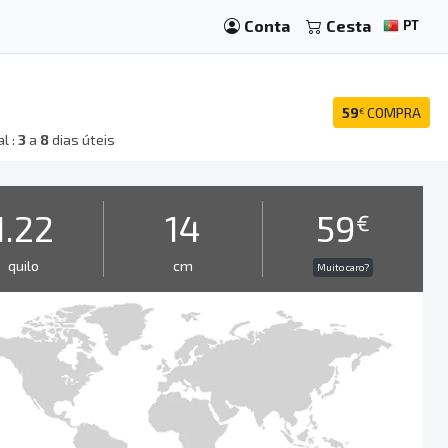
Conta
Cesta
PT
59
COMPRA
€
l :
3
a
8
dias úteis
1.22
14
59
€
quilo
cm
Muito caro?