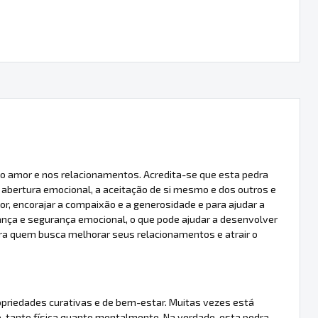
o amor e nos relacionamentos. Acredita-se que esta pedra
abertura emocional, a aceitação de si mesmo e dos outros e
or, encorajar a compaixão e a generosidade e para ajudar a
nça e segurança emocional, o que pode ajudar a desenvolver
ara quem busca melhorar seus relacionamentos e atrair o
ropriedades curativas e de bem-estar. Muitas vezes está
o, tanto física quanto mentalmente. Na verdade, esta pedra