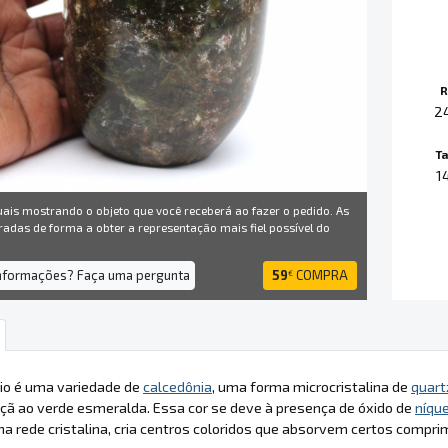
R
2
T
1
uais mostrando o objeto que você receberá ao fazer o pedido. As
radas de forma a obter a representação mais fiel possível do
informações? Faça uma pergunta
59
COMPRA
€
sio é uma variedade de
calcedônia
, uma forma microcristalina de
quart
çã ao verde esmeralda. Essa cor se deve à presença de óxido de
níque
na rede cristalina, cria centros coloridos que absorvem certos compri