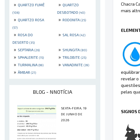
Chacra Ca
»
»
QUARTZO FUMÊ
QUARTZO
mais altr
DESBOTADO
(106)
(40)
»
»
QUARTZO ROSA
RODONITA
(25)
(57)
ELEMENT
»
»
ROSA DO
SAL ROSA
(42)
DESERTO
(35)
»
»
SEPTARIA
SHUNGITA
(26)
(80)
»
»
SPHALERITE
TRILOBITE
(15)
(25)
»
»
TURMALINA
VANADINITE
(99)
(39)
»
equilibra
ÂMBAR
(21)
revelar o
questões 
BLOG - NNOTÍCIA
pelas qua
SEXTA-FEIRA, 19
SIGNOS 
DE JUNHO DE
2026