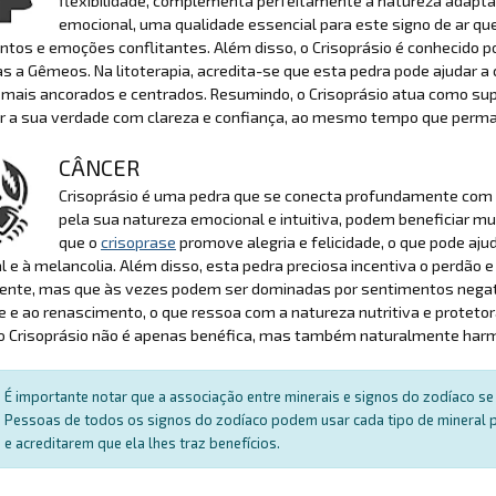
flexibilidade, complementa perfeitamente a natureza adaptáve
emocional, uma qualidade essencial para este signo de ar q
os e emoções conflitantes. Além disso, o Crisoprásio é conhecido por
as a Gêmeos. Na litoterapia, acredita-se que esta pedra pode ajudar a
e mais ancorados e centrados. Resumindo, o Crisoprásio atua como s
r a sua verdade com clareza e confiança, ao mesmo tempo que perma
CÂNCER
Crisoprásio é uma pedra que se conecta profundamente com o
pela sua natureza emocional e intuitiva, podem beneficiar mu
que o
crisoprase
promove alegria e felicidade, o que pode aju
 e à melancolia. Além disso, esta pedra preciosa incentiva o perdão
ente, mas que às vezes podem ser dominadas por sentimentos negati
de e ao renascimento, o que ressoa com a natureza nutritiva e proteto
 o Crisoprásio não é apenas benéfica, mas também naturalmente har
É importante notar que a associação entre minerais e signos do zodíaco se 
Pessoas de todos os signos do zodíaco podem usar cada tipo de mineral par
e acreditarem que ela lhes traz benefícios.