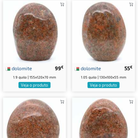
€
€
dolomite
99
dolomite
55
1.9 quilo | 155x120x70 mm
1.05 quilo | 130x100x55 mm
Veja o produto
Veja o produto