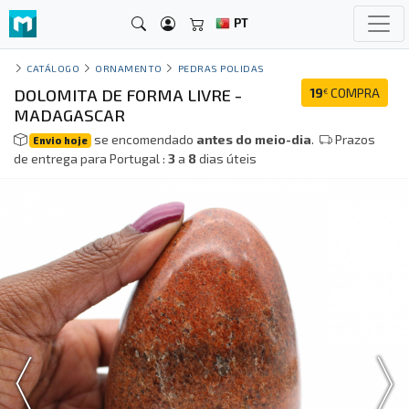
PT
CATÁLOGO
ORNAMENTO
PEDRAS POLIDAS
DOLOMITA DE FORMA LIVRE -
19
COMPRA
€
MADAGASCAR
se encomendado
antes do meio-dia
.
Prazos
Envio hoje
de entrega para Portugal :
3
a
8
dias úteis