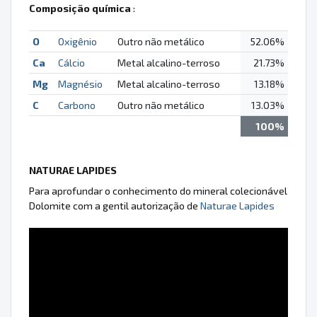
Composição química
:
O
Oxigênio
Outro não metálico
52.06%
Ca
Cálcio
Metal alcalino-terroso
21.73%
Mg
Magnésio
Metal alcalino-terroso
13.18%
C
Carbono
Outro não metálico
13.03%
100%
NATURAE LAPIDES
Para aprofundar o conhecimento do mineral colecionável
Dolomite com a gentil autorização de
Naturae Lapides