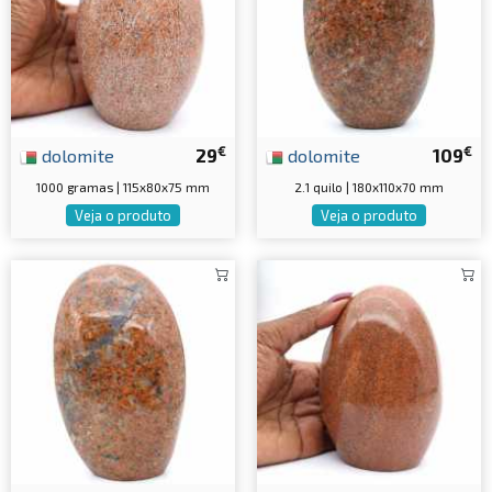
€
€
dolomite
29
dolomite
109
1000 gramas | 115x80x75 mm
2.1 quilo | 180x110x70 mm
Veja o produto
Veja o produto