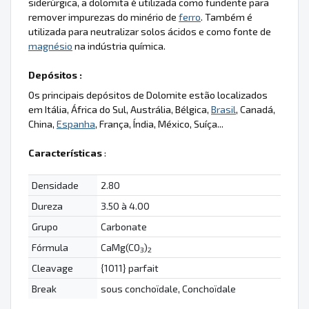
siderúrgica, a dolomita é utilizada como fundente para
remover impurezas do minério de
ferro
. Também é
utilizada para neutralizar solos ácidos e como fonte de
magnésio
na indústria química.
Depósitos :
Os principais depósitos de Dolomite estão localizados
em Itália, África do Sul, Austrália, Bélgica,
Brasil
, Canadá,
China,
Espanha
, França, Índia, México, Suíça...
Características
:
Densidade
2.80
Dureza
3.50 à 4.00
Grupo
Carbonate
Fórmula
CaMg(CO
)
3
2
Cleavage
{1011} parfait
Break
sous conchoïdale, Conchoïdale