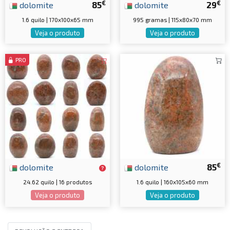
€
€
dolomite
85
dolomite
29
1.6 quilo | 170x100x65 mm
995 gramas | 115x80x70 mm
Veja o produto
Veja o produto
PRO
€
dolomite
dolomite
85
24.62 quilo | 16 produtos
1.6 quilo | 160x105x60 mm
Veja o produto
Veja o produto