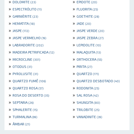
»
»
DOLOMITE
EPIDOTE
(23)
(20)
»
»
ESPECTRÓLITO
FLUORITA
(11)
(25)
»
»
GARNIÈRITE
GOETHITE
(23)
(26)
»
»
HEMATITA
JADE
(18)
(20)
»
»
JASPE
JASPE VERDE
(172)
(20)
»
»
JASPE VERMELHO
JASPE ZEBRA
(19)
(27)
»
»
LABRADORITE
LEPIDOLITE
(202)
(10)
»
»
MADEIRA PETRIFICADA
MALAQUITA
(12)
(13)
»
»
MICROCLINE
ORTHOCERA
(301)
(55)
»
»
OTODUS
PIRITA
(31)
(27)
»
»
PYROLUSITE
QUARTZO
(31)
(171)
»
»
QUARTZO FUMÊ
QUARTZO DESBOTADO
(106)
(40)
»
»
QUARTZO ROSA
RODONITA
(57)
(25)
»
»
ROSA DO DESERTO
SAL ROSA
(35)
(42)
»
»
SEPTARIA
SHUNGITA
(26)
(80)
»
»
SPHALERITE
TRILOBITE
(15)
(25)
»
»
TURMALINA
VANADINITE
(99)
(39)
»
ÂMBAR
(21)