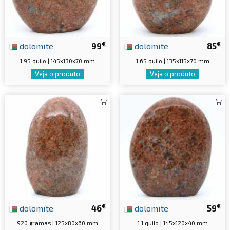
€
€
dolomite
99
dolomite
85
1.95 quilo | 145x130x70 mm
1.65 quilo | 135x115x70 mm
Veja o produto
Veja o produto
€
€
dolomite
46
dolomite
59
920 gramas | 125x80x60 mm
1.1 quilo | 145x120x40 mm