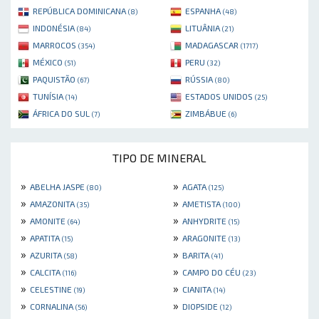
REPÚBLICA DOMINICANA
ESPANHA
(8)
(48)
INDONÉSIA
LITUÂNIA
(84)
(21)
MARROCOS
MADAGASCAR
(354)
(1717)
MÉXICO
PERU
(51)
(32)
PAQUISTÃO
RÚSSIA
(67)
(80)
TUNÍSIA
ESTADOS UNIDOS
(14)
(25)
ÁFRICA DO SUL
ZIMBÁBUE
(7)
(6)
TIPO DE MINERAL
»
»
ABELHA JASPE
AGATA
(80)
(125)
»
»
AMAZONITA
AMETISTA
(35)
(100)
»
»
AMONITE
ANHYDRITE
(64)
(15)
»
»
APATITA
ARAGONITE
(15)
(13)
»
»
AZURITA
BARITA
(58)
(41)
»
»
CALCITA
CAMPO DO CÉU
(116)
(23)
»
»
CELESTINE
CIANITA
(19)
(14)
»
»
CORNALINA
DIOPSIDE
(56)
(12)