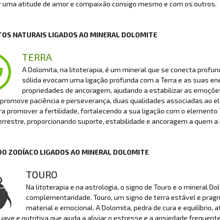
 uma atitude de amor e compaixão consigo mesmo e com os outros.
OS NATURAIS LIGADOS AO MINERAL DOLOMITE
TERRA
A Dolomita, na litoterapia, é um mineral que se conecta profu
sólida evocam uma ligação profunda com a Terra e as suas ene
propriedades de ancoragem, ajudando a estabilizar as emoçõ
romove paciência e perseverança, duas qualidades associadas ao el
a promover a fertilidade, fortalecendo a sua ligação com o elemento
errestre, proporcionando suporte, estabilidade e ancoragem a quem a u
DO ZODÍACO LIGADOS AO MINERAL DOLOMITE
TOURO
Na litoterapia e na astrologia, o signo de Touro e o mineral
complementaridade. Touro, um signo de terra estável e pra
material e emocional. A Dolomita, pedra de cura e equilíbrio
uave e nutritiva que ajuda a aliviar o estresse e a ansiedade freque