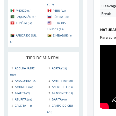
(1717)
Cleavag
MÉXICO
PERU
(51)
(32)
Break
PAQUISTÃO
RÚSSIA
(67)
(80)
TUNÍSIA
ESTADOS
(14)
UNIDOS
NATURAE
(25)
ÁFRICA DO SUL
ZIMBÁBUE
(6)
Para apro
(7)
TIPO DE MINERAL
»
»
ABELHA JASPE
AGATA
(125)
(80)
»
»
AMAZONITA
AMETISTA
(35)
(100)
»
»
AMONITE
ANHYDRITE
(64)
(15)
»
»
APATITA
ARAGONITE
(15)
(13)
»
»
AZURITA
BARITA
(58)
(41)
»
»
CALCITA
CAMPO DO CÉU
(116)
(23)