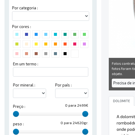
Por categoria :
Por cores :
Fotos contrat
Em um termo :
fotos foram ti
objeto.
Precisa de 
Por mineral :
Por país :
DOLOMITE
0 para 2499€
Preço :
A dolomi
romboédr
0 para 24620gr.
peso :
onde pode