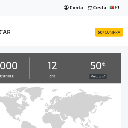
Conta
Cesta
PT
SCAR
50
COMPRA
€
1000
12
50
€
gramas
cm
Muito caro?