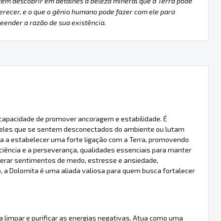
em descobrir em detalhes a beleza mineral que a Terra pode
erecer, e o que o gênio humano pode fazer com ele para
ender a razão de sua existência.
a capacidade de promover ancoragem e estabilidade. É
eles que se sentem desconectados do ambiente ou lutam
a a estabelecer uma forte ligação com a Terra, promovendo
iência e a perseverança, qualidades essenciais para manter
superar sentimentos de medo, estresse e ansiedade,
, a Dolomita é uma aliada valiosa para quem busca fortalecer
 limpar e purificar as energias negativas. Atua como uma