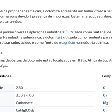
 de propriedades físicas, a dolomita apresenta um brilho vítreo a per
u marrons devido à presença de impurezas. Este mineral possui durez
e a arranhões.
a possui diversas aplicações industriais. É utilizada como material d
a. Na indústria siderúrgica, a dolomita é utilizada como fundente par
ralizar solos ácidos e como fonte de
magnésio
na indústria química.
s :
pais depósitos de Dolomite estão localizados em Itália, África do Sul, A
íça...
ísticas
:
Compo
de
2.80
O
3.50 à 4.00
Ca
Carbonate
Mg
CaMg(CO
)
C
3
2