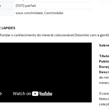
e
{1011} parfait
sous conchoïdale, Conchoïdale
 LAPIDES
fundar o conhecimento do mineral colecionável Dolomite com a genti
Sobre
Títul
Publi
Dura
Descr
de min
minera
O can
Natur
coleçã