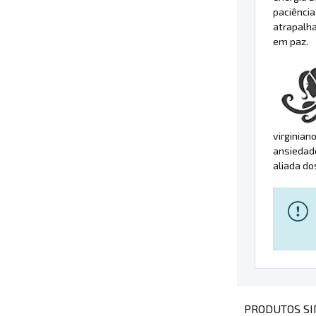
paciênci
atrapalha
em paz.
virginian
ansiedade
aliada do
PRODUTOS SI