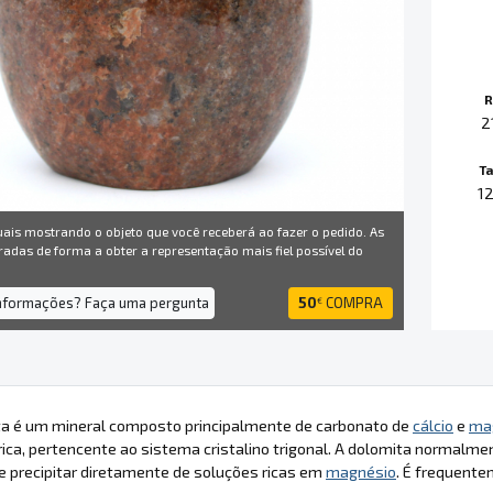
R
2
T
1
uais mostrando o objeto que você receberá ao fazer o pedido. As
radas de forma a obter a representação mais fiel possível do
informações? Faça uma pergunta
50
COMPRA
€
ta é um mineral composto principalmente de carbonato de
cálcio
e
ma
ica, pertencente ao sistema cristalino trigonal. A dolomita normal
 precipitar diretamente de soluções ricas em
magnésio
. É frequent