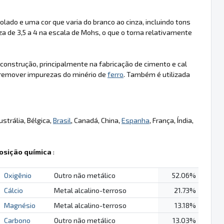
olado e uma cor que varia do branco ao cinza, incluindo tons
a de 3,5 a 4 na escala de Mohs, o que o torna relativamente
e construção, principalmente na fabricação de cimento e cal
a remover impurezas do minério de
ferro
. Também é utilizada
ustrália, Bélgica,
Brasil
, Canadá, China,
Espanha
, França, Índia,
sição química
:
Oxigênio
Outro não metálico
52.06%
Cálcio
Metal alcalino-terroso
21.73%
Magnésio
Metal alcalino-terroso
13.18%
Carbono
Outro não metálico
13.03%