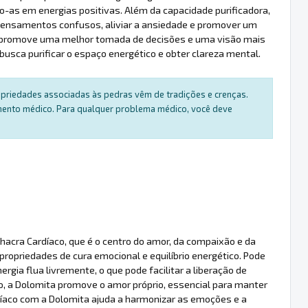
-as em energias positivas. Além da capacidade purificadora,
 pensamentos confusos, aliviar a ansiedade e promover um
s, promove uma melhor tomada de decisões e uma visão mais
busca purificar o espaço energético e obter clareza mental.
ropriedades associadas às pedras vêm de tradições e crenças.
amento médico. Para qualquer problema médico, você deve
Chacra Cardíaco, que é o centro do amor, da compaixão e da
ropriedades de cura emocional e equilíbrio energético. Pode
nergia flua livremente, o que pode facilitar a liberação de
, a Dolomita promove o amor próprio, essencial para manter
díaco com a Dolomita ajuda a harmonizar as emoções e a