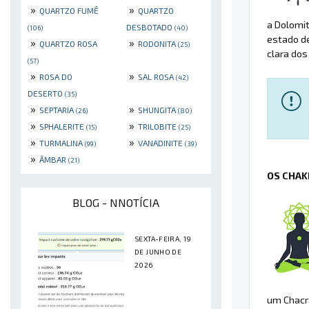
»
»
QUARTZO FUMÊ
QUARTZO
a Dolomit
DESBOTADO
(106)
(40)
estado d
»
»
QUARTZO ROSA
RODONITA
(25)
clara dos
(57)
»
»
ROSA DO
SAL ROSA
(42)
DESERTO
(35)
»
»
SEPTARIA
SHUNGITA
(26)
(80)
»
»
SPHALERITE
TRILOBITE
(15)
(25)
»
»
TURMALINA
VANADINITE
(99)
(39)
»
ÂMBAR
(21)
OS CHAK
BLOG - NNOTÍCIA
SEXTA-FEIRA, 19
DE JUNHO DE
2026
um Chacra