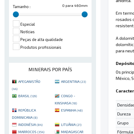
anidrita.
0 para 460mm
Tamanho :
Em termos
rosados o
Especial
resistent
Notícias
A dolomit
Peças de alta qualidade
dolomític
Produtos profissionais
para neut
Depósito
MINERAIS POR PAÍS
Os princi
México, Su
AFEGANISTÃO
ARGENTINA
(23)
(44)
Caracter
BRASIL
CONGO -
(129)
KINSHASA
(18)
Densida
REPÚBLICA
ESPANHA
(48)
Dureza
DOMINICANA
(8)
Grupo
INDONÉSIA
LITUÂNIA
(84)
(21)
Fórmula
MARROCOS
MADAGASCAR
(354)