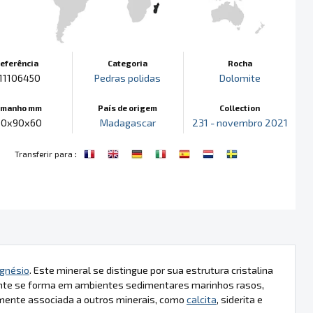
eferência
Categoria
Rocha
11106450
Pedras polidas
Dolomite
amanho mm
País de origem
Collection
20x90x60
Madagascar
231 - novembro 2021
:
Transferir para
gnésio
. Este mineral se distingue por sua estrutura cristalina
mente se forma em ambientes sedimentares marinhos rasos,
emente associada a outros minerais, como
calcita
, siderita e