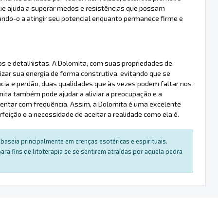
ue ajuda a superar medos e resistências que possam
ando-o a atingir seu potencial enquanto permanece firme e
 e detalhistas. A Dolomita, com suas propriedades de
lizar sua energia de forma construtiva, evitando que se
cia e perdão, duas qualidades que às vezes podem faltar nos
mita também pode ajudar a aliviar a preocupação e a
rentar com frequência. Assim, a Dolomita é uma excelente
erfeição e a necessidade de aceitar a realidade como ela é.
baseia principalmente em crenças esotéricas e espirituais.
a fins de litoterapia se se sentirem atraídas por aquela pedra