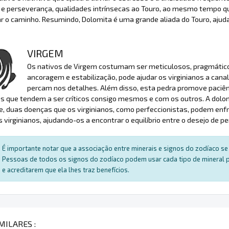
a e perseverança, qualidades intrínsecas ao Touro, ao mesmo tempo q
r o caminho. Resumindo, Dolomita é uma grande aliada do Touro, ajud
VIRGEM
Os nativos de Virgem costumam ser meticulosos, pragmáticos
ancoragem e estabilização, pode ajudar os virginianos a cana
percam nos detalhes. Além disso, esta pedra promove paciên
os que tendem a ser críticos consigo mesmos e com os outros. A dolo
, duas doenças que os virginianos, como perfeccionistas, podem enf
s virginianos, ajudando-os a encontrar o equilíbrio entre o desejo de p
É importante notar que a associação entre minerais e signos do zodíaco se 
Pessoas de todos os signos do zodíaco podem usar cada tipo de mineral par
e acreditarem que ela lhes traz benefícios.
MILARES :