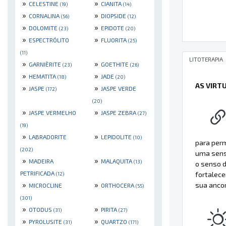
»
»
CELESTINE
CIANITA
(19)
(14)
»
»
CORNALINA
DIOPSIDE
(56)
(12)
»
»
DOLOMITE
EPIDOTE
(23)
(20)
»
»
ESPECTRÓLITO
FLUORITA
(25)
(11)
LITOTERAPIA
»
»
GARNIÈRITE
GOETHITE
(23)
(26)
»
»
HEMATITA
JADE
(18)
(20)
AS VIRT
»
»
JASPE
JASPE VERDE
(172)
(20)
»
»
JASPE VERMELHO
JASPE ZEBRA
(27)
(19)
»
»
LABRADORITE
LEPIDOLITE
(10)
para perm
(202)
uma sensa
»
»
MADEIRA
MALAQUITA
(13)
o senso d
PETRIFICADA
fortalece
(12)
»
»
sua ancor
MICROCLINE
ORTHOCERA
(55)
(301)
»
»
OTODUS
PIRITA
(31)
(27)
»
»
PYROLUSITE
QUARTZO
(31)
(171)