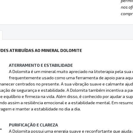
permit
nos of
compre
UDES ATRIBUÍDAS AO MINERAL DOLOMITE
ATERRAMENTO E ESTABILIDADE
A Dolomita é um mineral muito apreciado na litoterapia pela su
frequentemente usado como uma ferramenta de apoio para aqu
anecer centrados no presente. A sua vibração suave e calmante ajud
ção de segurança e estabilidade. A Dolomita também incentiva a pac
e equilíbrio e firmeza na vida. Além disso, é conhecido por ajudar a 
ndo assim a resiliência emocional e a estabilidade mental. Em resumo
agem e manter a estabilidade no dia a dia.
PURIFICAÇÃO E CLAREZA
A Dolomita possui uma energia suave e reconfortante que ajuda a