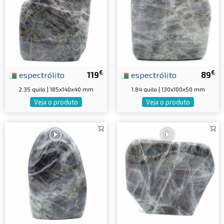
€
€
espectrólito
119
espectrólito
89
2.35 quilo | 185x140x40 mm
1.84 quilo | 130x100x50 mm
Veja o produto
Veja o produto