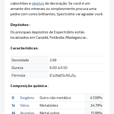
cabochões e
objetos
de decoração. Se você é um
amante dos minerais ou simplesmente procura uma
pedra com cores brilhantes, Spectrolite vai agradar você.
Depósitos :
Os principais depósitos de Espectrólito estão
localizados em Canadá, Finlândia, Madagascar...
Características
:
Densidade
2.68
Dureza
6.00 à 6.50
Fórmula
(Ca,Na)(Si,Al)
O
4
8
Composição química
:
O
Oxigênio
Outro não metálico
47.08%
Si
Silício
Metalóides
24.79%
Al
Alumínio
Metal pobre
15.88%