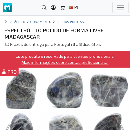
PT
CATÁLOGO
ORNAMENTO
PEDRAS POLIDAS
ESPECTRÓLITO POLIDO DE FORMA LIVRE -
MADAGASCAR
Prazos de entrega para Portugal :
3
a
8
dias úteis
Este produto é reservado para clientes profissionais.
Mais informações sobre contas profissionais...
PRO