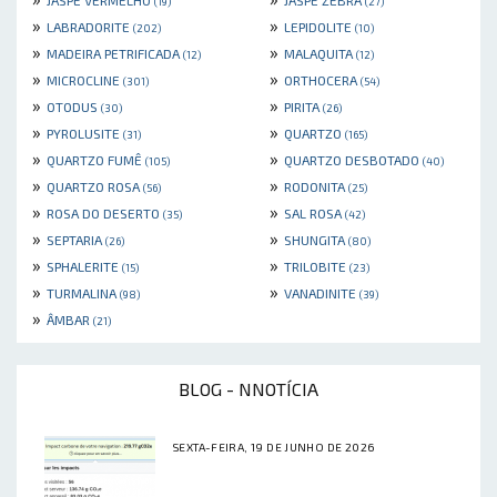
(19)
(27)
»
»
LABRADORITE
LEPIDOLITE
(202)
(10)
»
»
MADEIRA PETRIFICADA
MALAQUITA
(12)
(12)
»
»
MICROCLINE
ORTHOCERA
(301)
(54)
»
»
OTODUS
PIRITA
(30)
(26)
»
»
PYROLUSITE
QUARTZO
(31)
(165)
»
»
QUARTZO FUMÊ
QUARTZO DESBOTADO
(105)
(40)
»
»
QUARTZO ROSA
RODONITA
(56)
(25)
»
»
ROSA DO DESERTO
SAL ROSA
(35)
(42)
»
»
SEPTARIA
SHUNGITA
(26)
(80)
»
»
SPHALERITE
TRILOBITE
(15)
(23)
»
»
TURMALINA
VANADINITE
(98)
(39)
»
ÂMBAR
(21)
BLOG - NNOTÍCIA
SEXTA-FEIRA, 19 DE JUNHO DE 2026