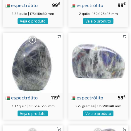
€
€
espectrólito
99
espectrólito
99
2.22 quilo | 175x110x60 mm
2 quilo | 150x125x45 mm
Veja o produto
Veja o produto
€
€
espectrólito
119
espectrólito
59
2.37 quilo | 185x140x55 mm
975 gramas | 135x90x40 mm
Veja o produto
Veja o produto