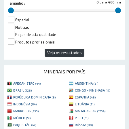
0 para 460mm
Tamanho :
Especial
Notícias
Peças de alta qualidade
Produtos profissionais
Veja os resultados
MINERAIS POR PAÍS
AFEGANISTÃO
ARGENTINA
(44)
(21)
BRASIL
CONGO - KINSHASA
(128)
(17)
REPÚBLICA DOMINICANA
ESPANHA
(8)
(48)
INDONÉSIA
LITUÂNIA
(84)
(21)
MARROCOS
MADAGASCAR
(350)
(1704)
MÉXICO
PERU
(51)
(31)
PAQUISTÃO
RÚSSIA
(67)
(80)