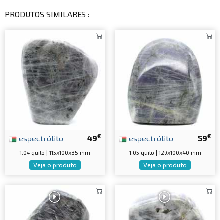
PRODUTOS SIMILARES :
€
€
espectrólito
49
espectrólito
59
1.04 quilo | 115x100x35 mm
1.05 quilo | 120x100x40 mm
Veja o produto
Veja o produto