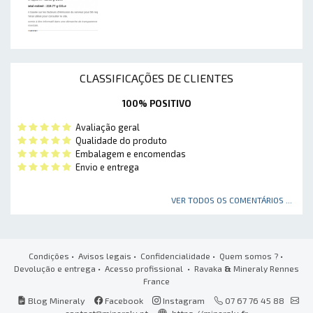
CLASSIFICAÇÕES DE CLIENTES
100% POSITIVO
Avaliação geral
Qualidade do produto
Embalagem e encomendas
Envio e entrega
VER TODOS OS COMENTÁRIOS ...
Condições
•
Avisos legais
•
Confidencialidade
•
Quem somos ?
•
Devolução e entrega
•
Acesso profissional
• Ravaka
&
Mineraly Rennes
France
Blog Mineraly
Facebook
Instagram
07 67 76 45 88
contact@mineraly.pt
https://mineraly.fr