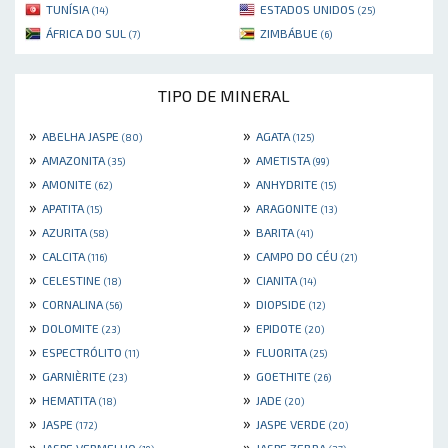
TUNÍSIA
ESTADOS UNIDOS
(14)
(25)
ÁFRICA DO SUL
ZIMBÁBUE
(7)
(6)
TIPO DE MINERAL
»
»
ABELHA JASPE
AGATA
(80)
(125)
»
»
AMAZONITA
AMETISTA
(35)
(99)
»
»
AMONITE
ANHYDRITE
(62)
(15)
»
»
APATITA
ARAGONITE
(15)
(13)
»
»
AZURITA
BARITA
(58)
(41)
»
»
CALCITA
CAMPO DO CÉU
(116)
(21)
»
»
CELESTINE
CIANITA
(18)
(14)
»
»
CORNALINA
DIOPSIDE
(56)
(12)
»
»
DOLOMITE
EPIDOTE
(23)
(20)
»
»
ESPECTRÓLITO
FLUORITA
(11)
(25)
»
»
GARNIÈRITE
GOETHITE
(23)
(26)
»
»
HEMATITA
JADE
(18)
(20)
»
»
JASPE
JASPE VERDE
(172)
(20)
»
»
JASPE VERMELHO
JASPE ZEBRA