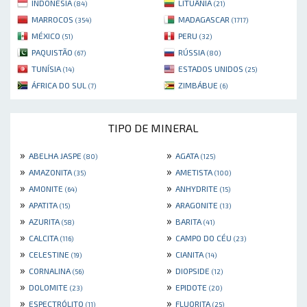
INDONÉSIA
LITUÂNIA
(84)
(21)
MARROCOS
MADAGASCAR
(354)
(1717)
MÉXICO
PERU
(51)
(32)
PAQUISTÃO
RÚSSIA
(67)
(80)
TUNÍSIA
ESTADOS UNIDOS
(14)
(25)
ÁFRICA DO SUL
ZIMBÁBUE
(7)
(6)
TIPO DE MINERAL
»
»
ABELHA JASPE
AGATA
(80)
(125)
»
»
AMAZONITA
AMETISTA
(35)
(100)
»
»
AMONITE
ANHYDRITE
(64)
(15)
»
»
APATITA
ARAGONITE
(15)
(13)
»
»
AZURITA
BARITA
(58)
(41)
»
»
CALCITA
CAMPO DO CÉU
(116)
(23)
»
»
CELESTINE
CIANITA
(19)
(14)
»
»
CORNALINA
DIOPSIDE
(56)
(12)
»
»
DOLOMITE
EPIDOTE
(23)
(20)
»
»
ESPECTRÓLITO
FLUORITA
(11)
(25)