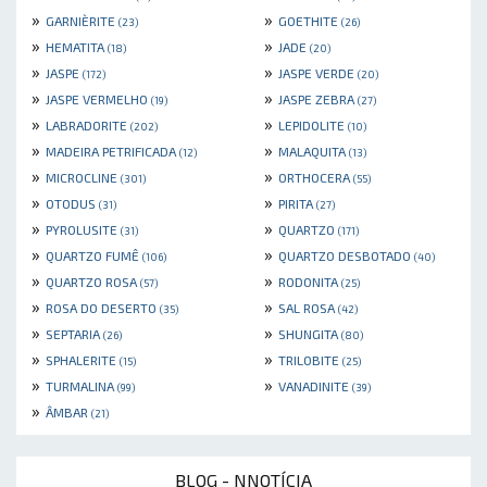
»
»
GARNIÈRITE
GOETHITE
(23)
(26)
»
»
HEMATITA
JADE
(18)
(20)
»
»
JASPE
JASPE VERDE
(172)
(20)
»
»
JASPE VERMELHO
JASPE ZEBRA
(19)
(27)
»
»
LABRADORITE
LEPIDOLITE
(202)
(10)
»
»
MADEIRA PETRIFICADA
MALAQUITA
(12)
(13)
»
»
MICROCLINE
ORTHOCERA
(301)
(55)
»
»
OTODUS
PIRITA
(31)
(27)
»
»
PYROLUSITE
QUARTZO
(31)
(171)
»
»
QUARTZO FUMÊ
QUARTZO DESBOTADO
(106)
(40)
»
»
QUARTZO ROSA
RODONITA
(57)
(25)
»
»
ROSA DO DESERTO
SAL ROSA
(35)
(42)
»
»
SEPTARIA
SHUNGITA
(26)
(80)
»
»
SPHALERITE
TRILOBITE
(15)
(25)
»
»
TURMALINA
VANADINITE
(99)
(39)
»
ÂMBAR
(21)
BLOG - NNOTÍCIA