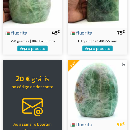
€
€
fluorita
43
fluorita
75
750 gramas | 80x85x55 mm
1.3 quilo | 120x80x55 mm
Veja o produto
Veja o produto
-24%
20 €
grátis
no código de desconto
€
fluorita
98
Ao assinar o boletim