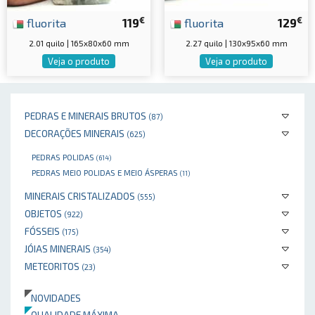
€
€
fluorita
119
fluorita
129
2.01 quilo | 165x80x60 mm
2.27 quilo | 130x95x60 mm
Veja o produto
Veja o produto
PEDRAS E MINERAIS BRUTOS
(87)
DECORAÇÕES MINERAIS
(625)
PEDRAS POLIDAS
(614)
PEDRAS MEIO POLIDAS E MEIO ÁSPERAS
(11)
MINERAIS CRISTALIZADOS
(555)
OBJETOS
(922)
FÓSSEIS
(175)
JÓIAS MINERAIS
(354)
METEORITOS
(23)
NOVIDADES
QUALIDADE MÁXIMA