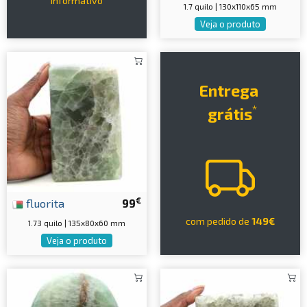
informativo
1.7 quilo | 130x110x65 mm
Veja o produto
Entrega
*
grátis
€
fluorita
99
com pedido de
149€
1.73 quilo | 135x80x60 mm
Veja o produto