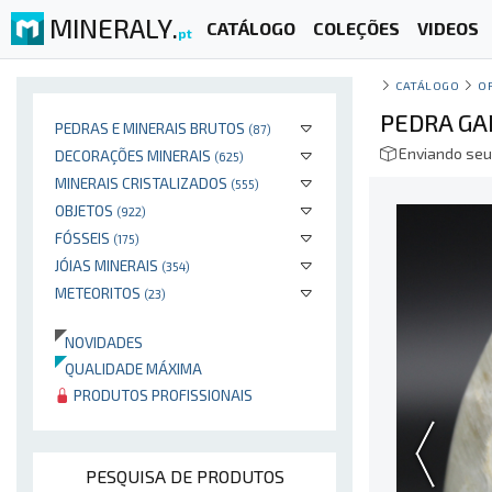
MINERALY.
CATÁLOGO
COLEÇÕES
VIDEOS
pt
CATÁLOGO
O
PEDRA GA
PEDRAS E MINERAIS BRUTOS
(87)
Enviando seu
DECORAÇÕES MINERAIS
(625)
MINERAIS CRISTALIZADOS
(555)
OBJETOS
(922)
FÓSSEIS
(175)
JÓIAS MINERAIS
(354)
METEORITOS
(23)
NOVIDADES
QUALIDADE MÁXIMA
PRODUTOS PROFISSIONAIS
PESQUISA DE PRODUTOS