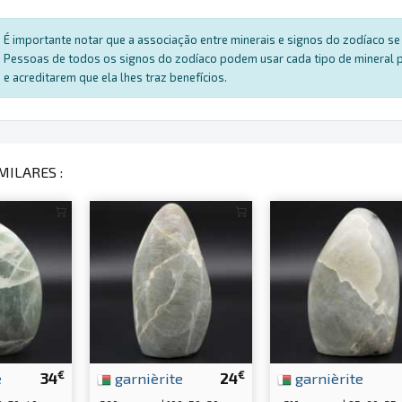
É importante notar que a associação entre minerais e signos do zodíaco se 
Pessoas de todos os signos do zodíaco podem usar cada tipo de mineral par
e acreditarem que ela lhes traz benefícios.
MILARES :
€
€
e
34
garnièrite
24
garnièrite