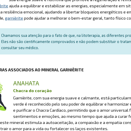
èrite
ajuda a equilibrar e estabilizar as energias, especialmente em 
a resiliência emocional, ajudando a libertar bloqueios energéticos 
de,
garnièrite
pode ajudar a melhorar o bem-estar geral, tanto físico 
Chamamos sua atenção para o fato de que, na litoterapia, as diferentes p
Eles não são cientificamente comprovados e não podem substituir o trat
consultar seu médico.
RAS ASSOCIADOS AO MINERAL GARNIÈRITE
ANAHATA
Chacra do coração
Garnièrite, com sua energia suave e calmante, está particula
verde é reconhecido pelo seu poder de equilibrar e harmonizar 
e purificar o Chacra Cardíaco, permitindo que o amor universal
sentimentos e emoções, ao mesmo tempo que ajuda a curar fe
 este mineral estimula a autoaceitação, a compaixão e a empatia co
atrair o amor para a vida ou fortalecer os laços existentes.