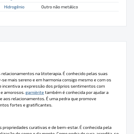
Hidrogênio
Outro não metálico
relacionamentos na litoterapia. É conhecido pelas suas
ntir-se mais sereno e em harmonia consigo mesmo e com os
 e incentiva a expressão dos próprios sentimentos com
s e amorosos.
garnièrite
também é conhecida por ajudar a
r e aos relacionamentos. É uma pedra que promove
tos fortes e gratificantes.
as propriedades curativas e de bem-estar. É conhecida pela
alização do corpo e da mente. Como pedra de cura, acredita-se