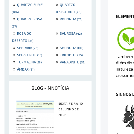
»
»
QUARTZO FUMÊ
QUARTZO
DESBOTADO
(106)
(40)
ELEMENT
»
»
QUARTZO ROSA
RODONITA
(25)
(57)
»
»
ROSA DO
SAL ROSA
(42)
DESERTO
(35)
»
»
SEPTARIA
SHUNGITA
(26)
(80)
»
»
SPHALERITE
TRILOBITE
(15)
(25)
Também é 
»
»
TURMALINA
VANADINITE
Além dis
(99)
(39)
»
natureza 
ÂMBAR
(21)
crescimen
BLOG - NNOTÍCIA
SIGNOS 
SEXTA-FEIRA, 19
DE JUNHO DE
2026