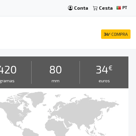
Conta
Cesta
PT
34
COMPRA
€
420
80
34
€
gramas
mm
euros