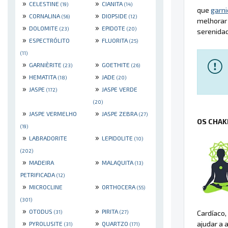
»
»
CELESTINE
CIANITA
(19)
(14)
que
garni
»
»
CORNALINA
DIOPSIDE
(56)
(12)
melhorar 
»
»
DOLOMITE
EPIDOTE
(23)
(20)
serenida
»
»
ESPECTRÓLITO
FLUORITA
(25)
(11)
»
»
GARNIÈRITE
GOETHITE
(23)
(26)
»
»
HEMATITA
JADE
(18)
(20)
»
»
JASPE
JASPE VERDE
(172)
(20)
»
»
JASPE VERMELHO
JASPE ZEBRA
(27)
OS CHAK
(19)
»
»
LABRADORITE
LEPIDOLITE
(10)
(202)
»
»
MADEIRA
MALAQUITA
(13)
PETRIFICADA
(12)
»
»
MICROCLINE
ORTHOCERA
(55)
(301)
»
»
OTODUS
PIRITA
Cardíaco,
(31)
(27)
»
»
ajudar a 
PYROLUSITE
QUARTZO
(31)
(171)