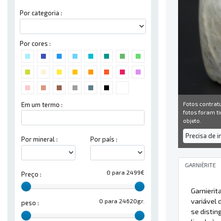
Por categoria :
Por cores :
Fotos contrat
Em um termo :
fotos foram ti
objeto.
Precisa de 
Por mineral :
Por país :
GARNIÈRITE
0 para 2499€
Preço :
Garnierit
variável 
0 para 24620gr.
peso :
se disti