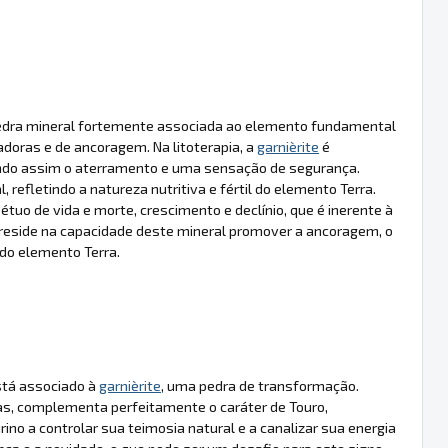
pedra mineral fortemente associada ao elemento fundamental
adoras e de ancoragem. Na litoterapia, a
garnièrite
é
endo assim o aterramento e uma sensação de segurança.
 refletindo a natureza nutritiva e fértil do elemento Terra.
tuo de vida e morte, crescimento e declínio, que é inerente à
reside na capacidade deste mineral promover a ancoragem, o
do elemento Terra.
está associado à
garnièrite
, uma pedra de transformação.
as, complementa perfeitamente o caráter de Touro,
rino a controlar sua teimosia natural e a canalizar sua energia