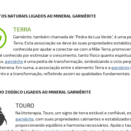
OS NATURAIS LIGADOS AO MINERAL GARNIÈRITE
TERRA
Garnièrite, também chamada de “Pedra da Lua Verde”, é uma 
Terra. Esta associação se deve às suas propriedades estabiliz
conhecida por ajudar a conectar-se com a Mãe Terra, promov
conhecido por estimular o crescimento, tanto físico quanto espiritual,
so,
garnièrite
é uma pedra de transformação, simbolizando o ciclo perpé
terrena. Em suma, a associação entre o elemento Terra e a
garnièrite
to e a transformação, refletindo assim as qualidades fundamentais 
DO ZODÍACO LIGADOS AO MINERAL GARNIÈRITE
TOURO
Na litoterapia, Touro, um signo de terra estável e confiável, 
garnièrite
, com suas propriedades calmantes e estabilizador
proporcionando equilíbrio e harmonia necessários. Ajuda o tau