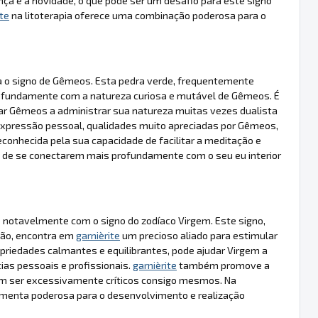
nça e a novidade, o que pode ser um desafio para este signo
ite
na litoterapia oferece uma combinação poderosa para o
 o signo de Gêmeos. Esta pedra verde, frequentemente
ofundamente com a natureza curiosa e mutável de Gêmeos. É
judar Gêmeos a administrar sua natureza muitas vezes dualista
pressão pessoal, qualidades muito apreciadas por Gêmeos,
econhecida pela sua capacidade de facilitar a meditação e
de de se conectarem mais profundamente com o seu eu interior
 notavelmente com o signo do zodíaco Virgem. Este signo,
ção, encontra em
garnièrite
um precioso aliado para estimular
ropriedades calmantes e equilibrantes, pode ajudar Virgem a
as pessoais e profissionais.
garnièrite
também promove a
dem ser excessivamente críticos consigo mesmos. Na
amenta poderosa para o desenvolvimento e realização