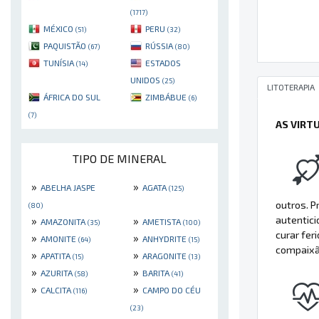
(1717)
MÉXICO
PERU
(51)
(32)
PAQUISTÃO
RÚSSIA
(67)
(80)
TUNÍSIA
ESTADOS
(14)
UNIDOS
(25)
LITOTERAPIA
ÁFRICA DO SUL
ZIMBÁBUE
(6)
(7)
AS VIRT
TIPO DE MINERAL
»
»
ABELHA JASPE
AGATA
(125)
outros. P
(80)
autentic
»
»
AMAZONITA
AMETISTA
(35)
(100)
curar fe
»
»
AMONITE
ANHYDRITE
(64)
(15)
compaixão
»
»
APATITA
ARAGONITE
(15)
(13)
»
»
AZURITA
BARITA
(58)
(41)
»
»
CALCITA
CAMPO DO CÉU
(116)
(23)