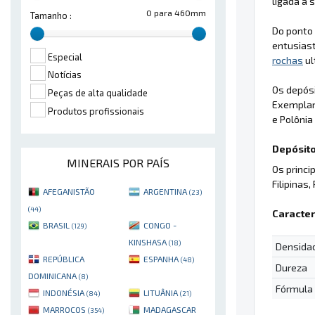
ligada à
0 para 460mm
Tamanho :
Do ponto 
entusiast
Especial
rochas
ul
Notícias
Os depósi
Peças de alta qualidade
Exemplar
Produtos profissionais
e Polônia 
Depósito
MINERAIS POR PAÍS
Os princi
Filipinas, 
AFEGANISTÃO
ARGENTINA
(23)
(44)
Caracter
BRASIL
CONGO -
(129)
KINSHASA
(18)
Densida
REPÚBLICA
ESPANHA
(48)
Dureza
DOMINICANA
(8)
Fórmula
INDONÉSIA
LITUÂNIA
(84)
(21)
MARROCOS
MADAGASCAR
(354)