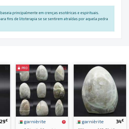
baseia principalmente em crenças esotéricas e espirituais.
a fins de litoterapia se se sentirem atraídas por aquela pedra
PRO
€
€
29
garnièrite
garnièrite
34