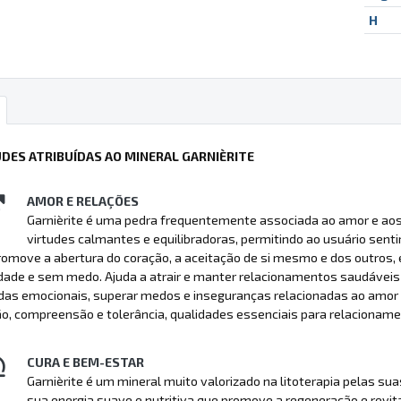
H
UDES ATRIBUÍDAS AO MINERAL GARNIÈRITE
AMOR E RELAÇÕES
Garnièrite é uma pedra frequentemente associada ao amor e aos 
virtudes calmantes e equilibradoras, permitindo ao usuário se
romove a abertura do coração, a aceitação de si mesmo e dos outros,
idade e sem medo. Ajuda a atrair e manter relacionamentos saudávei
ridas emocionais, superar medos e inseguranças relacionadas ao amo
, compreensão e tolerância, qualidades essenciais para relacionamen
CURA E BEM-ESTAR
Garnièrite é um mineral muito valorizado na litoterapia pelas su
sua energia suave e nutritiva que promove a regeneração e revit