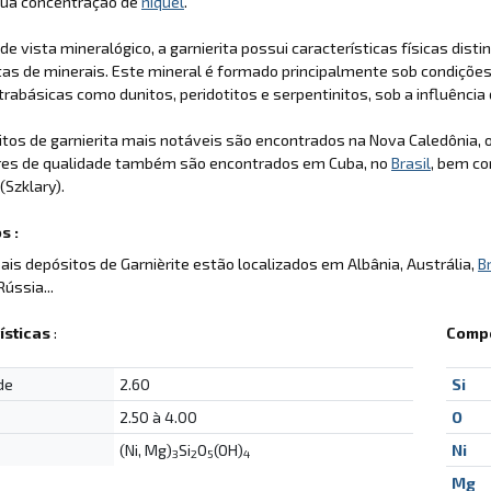
 sua concentração de
níquel
.
de vista mineralógico, a garnierita possui características físicas dis
as de minerais. Este mineral é formado principalmente sob condições
trabásicas como dunitos, peridotitos e serpentinitos, sob a influência
tos de garnierita mais notáveis são encontrados na Nova Caledônia, on
es de qualidade também são encontrados em Cuba, no
Brasil
, bem c
(Szklary).
s :
pais depósitos de Garnièrite estão localizados em Albânia, Austrália,
Br
Rússia...
ísticas
:
Compo
de
2.60
Si
2.50 à 4.00
O
(Ni, Mg)
Si
O
(OH)
Ni
3
2
5
4
Mg