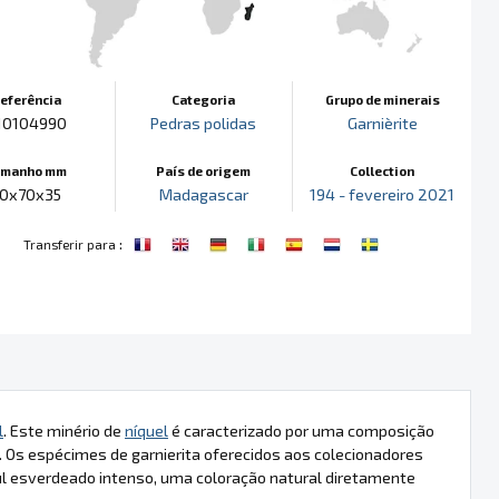
eferência
Categoria
Grupo de minerais
10104990
Pedras polidas
Garnièrite
amanho mm
País de origem
Collection
0x70x35
Madagascar
194 - fevereiro 2021
:
Transferir para
l
. Este minério de
níquel
é caracterizado por uma composição
 Os espécimes de garnierita oferecidos aos colecionadores
l esverdeado intenso, uma coloração natural diretamente