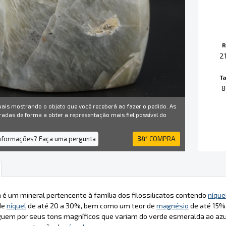
R
2
T
8
uais mostrando o objeto que você receberá ao fazer o pedido. As
radas de forma a obter a representação mais fiel possível do
informações? Faça uma pergunta
34
COMPRA
€
a é um mineral pertencente à família dos filossilicatos contendo
níque
de
níquel
de até 20 a 30%, bem como um teor de
magnésio
de até 15%.
nguem por seus tons magníficos que variam do verde esmeralda ao azu