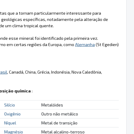
tintas que a tornam particularmente interessante para
 geológicas específicas, notadamente pela alteração de
 de um clima tropical quente.
de esse mineral foi identificado pela primeira vez.
omo em certas regiões da Europa, como
Alemanha
(St Egedien)
asil
, Canadá, China, Grécia, Indonésia, Nova Caledônia,
sição química
:
Silício
Metalóides
Oxigênio
Outro não metálico
Níquel
Metal de transição
Magnésio
Metal alcalino-terroso