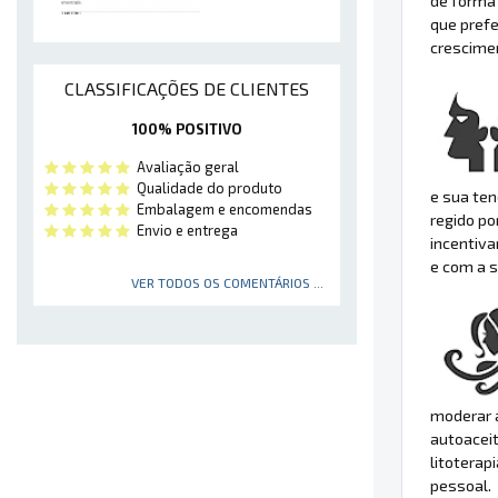
de forma 
que prefe
crescime
CLASSIFICAÇÕES DE CLIENTES
100% POSITIVO
Avaliação geral
Qualidade do produto
e sua ten
Embalagem e encomendas
regido po
Envio e entrega
incentiva
e com a 
VER TODOS OS COMENTÁRIOS ...
moderar a
autoacei
litoterap
pessoal.