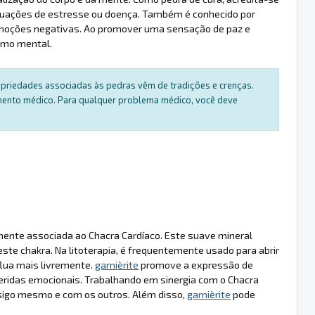
situações de estresse ou doença. Também é conhecido por
e emoções negativas. Ao promover uma sensação de paz e
como mental.
ropriedades associadas às pedras vêm de tradições e crenças.
amento médico. Para qualquer problema médico, você deve
rmente associada ao Chacra Cardíaco. Este suave mineral
este chakra. Na litoterapia, é frequentemente usado para abrir
 flua mais livremente.
garnièrite
promove a expressão de
ridas emocionais. Trabalhando em sinergia com o Chacra
nsigo mesmo e com os outros. Além disso,
garnièrite
pode