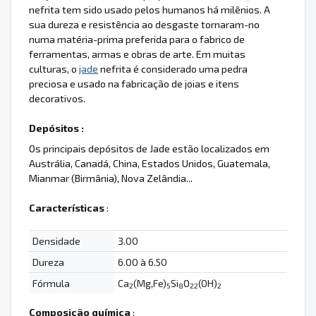
nefrita tem sido usado pelos humanos há milênios. A
sua dureza e resistência ao desgaste tornaram-no
numa matéria-prima preferida para o fabrico de
ferramentas, armas e obras de arte. Em muitas
culturas, o
jade
nefrita é considerado uma pedra
preciosa e usado na fabricação de joias e itens
decorativos.
Depósitos :
Os principais depósitos de Jade estão localizados em
Austrália, Canadá, China, Estados Unidos, Guatemala,
Mianmar (Birmânia), Nova Zelândia...
Características
:
Densidade
3.00
Dureza
6.00 à 6.50
Fórmula
Ca
(Mg,Fe)
Si
O
(OH)
2
5
8
22
2
Composição química
: