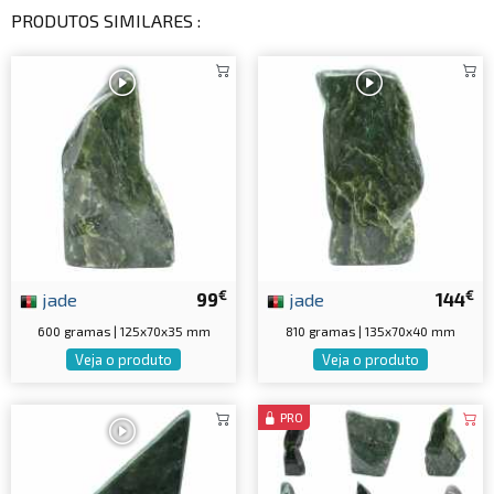
PRODUTOS SIMILARES :
€
€
jade
99
jade
144
600 gramas | 125x70x35 mm
810 gramas | 135x70x40 mm
Veja o produto
Veja o produto
PRO