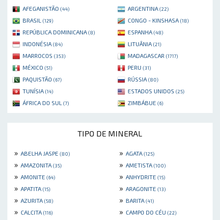
AFEGANISTÃO
ARGENTINA
(44)
(22)
BRASIL
CONGO - KINSHASA
(129)
(18)
REPÚBLICA DOMINICANA
ESPANHA
(8)
(48)
INDONÉSIA
LITUÂNIA
(84)
(21)
MARROCOS
MADAGASCAR
(353)
(1717)
MÉXICO
PERU
(51)
(31)
PAQUISTÃO
RÚSSIA
(67)
(80)
TUNÍSIA
ESTADOS UNIDOS
(14)
(25)
ÁFRICA DO SUL
ZIMBÁBUE
(7)
(6)
TIPO DE MINERAL
»
»
ABELHA JASPE
AGATA
(80)
(125)
»
»
AMAZONITA
AMETISTA
(35)
(100)
»
»
AMONITE
ANHYDRITE
(64)
(15)
»
»
APATITA
ARAGONITE
(15)
(13)
»
»
AZURITA
BARITA
(58)
(41)
»
»
CALCITA
CAMPO DO CÉU
(116)
(22)