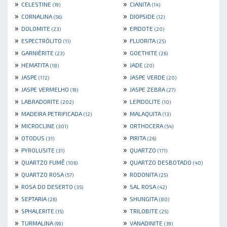
»
»
CELESTINE
CIANITA
(19)
(14)
»
»
CORNALINA
DIOPSIDE
(56)
(12)
»
»
DOLOMITE
EPIDOTE
(23)
(20)
»
»
ESPECTRÓLITO
FLUORITA
(11)
(25)
»
»
GARNIÈRITE
GOETHITE
(23)
(26)
»
»
HEMATITA
JADE
(18)
(20)
»
»
JASPE
JASPE VERDE
(172)
(20)
»
»
JASPE VERMELHO
JASPE ZEBRA
(19)
(27)
»
»
LABRADORITE
LEPIDOLITE
(202)
(10)
»
»
MADEIRA PETRIFICADA
MALAQUITA
(12)
(13)
»
»
MICROCLINE
ORTHOCERA
(301)
(54)
»
»
OTODUS
PIRITA
(31)
(26)
»
»
PYROLUSITE
QUARTZO
(31)
(171)
»
»
QUARTZO FUMÊ
QUARTZO DESBOTADO
(106)
(40)
»
»
QUARTZO ROSA
RODONITA
(57)
(25)
»
»
ROSA DO DESERTO
SAL ROSA
(35)
(42)
»
»
SEPTARIA
SHUNGITA
(26)
(80)
»
»
SPHALERITE
TRILOBITE
(15)
(25)
»
»
TURMALINA
VANADINITE
(99)
(39)