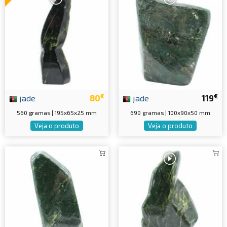
€
€
jade
80
jade
119
560 gramas | 195x65x25 mm
690 gramas | 100x90x50 mm
Veja o produto
Veja o produto