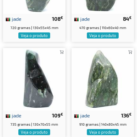
€
€
jade
108
jade
84
720 gramas | 130x55x45 mm
470 gramas | 110x60x40 mm
Veja o produto
Veja o produto
€
€
jade
109
jade
136
735 gramas | 130x70x55 mm
910 gramas | 140x80x45 mm
Veja o produto
Veja o produto