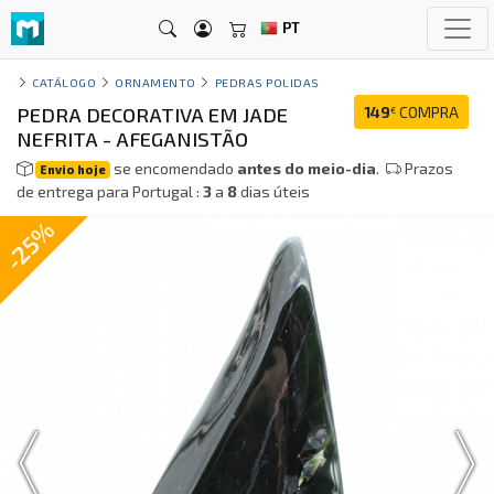
PT
CATÁLOGO
ORNAMENTO
PEDRAS POLIDAS
PEDRA DECORATIVA EM JADE
149
COMPRA
€
NEFRITA - AFEGANISTÃO
se encomendado
antes do meio-dia
.
Prazos
Envio hoje
de entrega para Portugal :
3
a
8
dias úteis
-25%