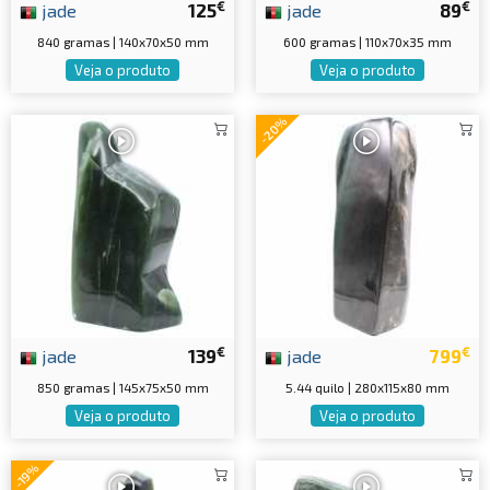
€
€
jade
125
jade
89
840 gramas | 140x70x50 mm
600 gramas | 110x70x35 mm
Veja o produto
Veja o produto
-20%
€
€
jade
139
jade
799
850 gramas | 145x75x50 mm
5.44 quilo | 280x115x80 mm
Veja o produto
Veja o produto
-19%