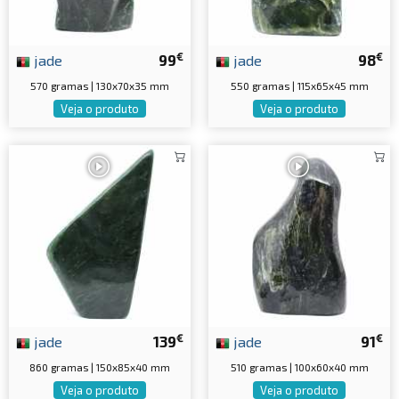
€
€
jade
99
jade
98
570 gramas | 130x70x35 mm
550 gramas | 115x65x45 mm
Veja o produto
Veja o produto
€
€
jade
139
jade
91
860 gramas | 150x85x40 mm
510 gramas | 100x60x40 mm
Veja o produto
Veja o produto