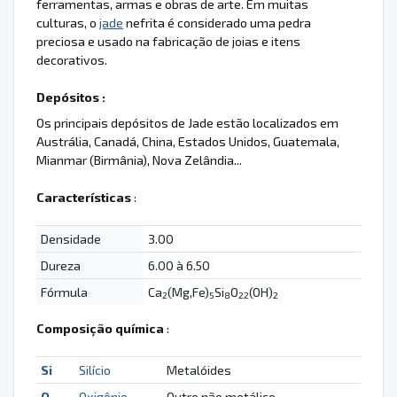
ferramentas, armas e obras de arte. Em muitas
culturas, o
jade
nefrita é considerado uma pedra
preciosa e usado na fabricação de joias e itens
decorativos.
Depósitos :
Os principais depósitos de Jade estão localizados em
Austrália, Canadá, China, Estados Unidos, Guatemala,
Mianmar (Birmânia), Nova Zelândia...
Características
:
Densidade
3.00
Dureza
6.00 à 6.50
Fórmula
Ca
(Mg,Fe)
Si
O
(OH)
2
5
8
22
2
Composição química
:
Si
Silício
Metalóides
O
Oxigênio
Outro não metálico