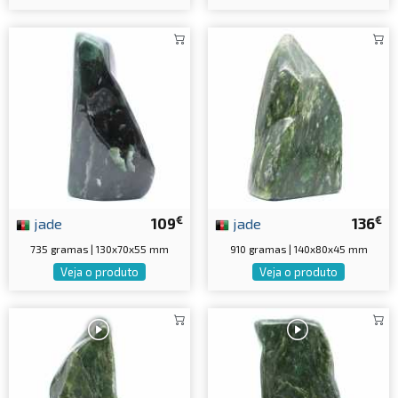
€
€
jade
109
jade
136
735 gramas | 130x70x55 mm
910 gramas | 140x80x45 mm
Veja o produto
Veja o produto