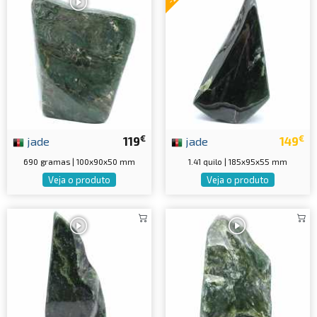
€
€
jade
119
jade
149
690 gramas | 100x90x50 mm
1.41 quilo | 185x95x55 mm
Veja o produto
Veja o produto