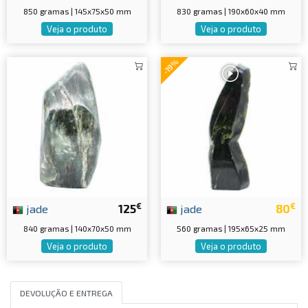
850 gramas | 145x75x50 mm
830 gramas | 190x60x40 mm
Veja o produto
Veja o produto
-19%
€
€
jade
125
jade
80
840 gramas | 140x70x50 mm
560 gramas | 195x65x25 mm
Veja o produto
Veja o produto
DEVOLUÇÃO E ENTREGA