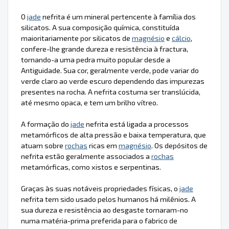
O
jade
nefrita é um mineral pertencente à família dos
silicatos. A sua composição química, constituída
maioritariamente por silicatos de
magnésio
e
cálcio
,
confere-lhe grande dureza e resistência à fractura,
tornando-a uma pedra muito popular desde a
Antiguidade. Sua cor, geralmente verde, pode variar do
verde claro ao verde escuro dependendo das impurezas
presentes na rocha. A nefrita costuma ser translúcida,
até mesmo opaca, e tem um brilho vítreo.
A formação do
jade
nefrita está ligada a processos
metamórficos de alta pressão e baixa temperatura, que
atuam sobre
rochas
ricas em
magnésio
. Os depósitos de
nefrita estão geralmente associados a
rochas
metamórficas, como xistos e serpentinas.
Graças às suas notáveis propriedades físicas, o
jade
nefrita tem sido usado pelos humanos há milênios. A
sua dureza e resistência ao desgaste tornaram-no
numa matéria-prima preferida para o fabrico de