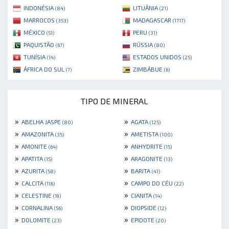
INDONÉSIA
LITUÂNIA
(84)
(21)
MARROCOS
MADAGASCAR
(353)
(1717)
MÉXICO
PERU
(51)
(31)
PAQUISTÃO
RÚSSIA
(67)
(80)
TUNÍSIA
ESTADOS UNIDOS
(14)
(25)
ÁFRICA DO SUL
ZIMBÁBUE
(7)
(6)
TIPO DE MINERAL
»
»
ABELHA JASPE
AGATA
(80)
(125)
»
»
AMAZONITA
AMETISTA
(35)
(100)
»
»
AMONITE
ANHYDRITE
(64)
(15)
»
»
APATITA
ARAGONITE
(15)
(13)
»
»
AZURITA
BARITA
(58)
(41)
»
»
CALCITA
CAMPO DO CÉU
(116)
(22)
»
»
CELESTINE
CIANITA
(19)
(14)
»
»
CORNALINA
DIOPSIDE
(56)
(12)
»
»
DOLOMITE
EPIDOTE
(23)
(20)