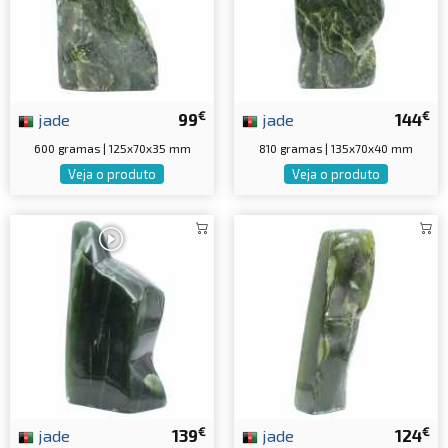
€
€
jade
99
jade
144
600 gramas | 125x70x35 mm
810 gramas | 135x70x40 mm
Veja o produto
Veja o produto
€
€
jade
139
jade
124