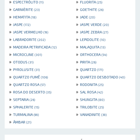
»
»
ESPECTRÓLITO
FLUORITA
(11)
(25)
»
»
GARNIÈRITE
GOETHITE
(23)
(26)
»
»
HEMATITA
JADE
(18)
(20)
»
»
JASPE
JASPE VERDE
(172)
(20)
»
»
JASPE VERMELHO
JASPE ZEBRA
(19)
(27)
»
»
LABRADORITE
LEPIDOLITE
(202)
(10)
»
»
MADEIRA PETRIFICADA
MALAQUITA
(12)
(13)
»
»
MICROCLINE
ORTHOCERA
(301)
(54)
»
»
OTODUS
PIRITA
(31)
(26)
»
»
PYROLUSITE
QUARTZO
(31)
(171)
»
»
QUARTZO FUMÊ
QUARTZO DESBOTADO
(106)
(40)
»
»
QUARTZO ROSA
RODONITA
(57)
(25)
»
»
ROSA DO DESERTO
SAL ROSA
(35)
(42)
»
»
SEPTARIA
SHUNGITA
(26)
(80)
»
»
SPHALERITE
TRILOBITE
(15)
(25)
»
»
TURMALINA
VANADINITE
(99)
(39)
»
ÂMBAR
(21)